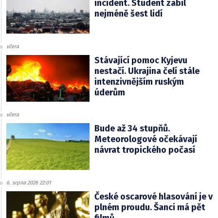
incident. Student zabil
nejméně šest lidí
včera
Stávající pomoc Kyjevu
nestačí. Ukrajina čelí stále
intenzivnějším ruským
úderům
včera
Bude až 34 stupňů.
Meteorologové očekávají
návrat tropického počasí
6. srpna 2026 22:01
České oscarové hlasování je v
plném proudu. Šanci má pět