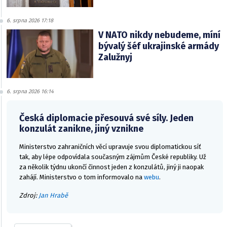
6. srpna 2026 17:18
V NATO nikdy nebudeme, míní
bývalý šéf ukrajinské armády
Zalužnyj
6. srpna 2026 16:14
Česká diplomacie přesouvá své síly. Jeden
konzulát zanikne, jiný vznikne
Ministerstvo zahraničních věcí upravuje svou diplomatickou síť
tak, aby lépe odpovídala současným zájmům České republiky. Už
za několik týdnu ukončí činnost jeden z konzulátů, jiný ji naopak
zahájí. Ministerstvo o tom informovalo na
webu
.
Zdroj:
Jan Hrabě