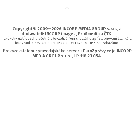
Přejít
na
začátek
stránky
Copyright © 2009—2026 INCORP MEDIA GROUP s.r.o., a
dodavatelé INCORP images, Profimedia a ČTK.
Jakékoliv užití obsahu včetně převzetí, šíření či dalšího zpřístupňování článků a
fotografií je bez souhlasu INCORP MEDIA GROUP s.r.o. zakázáno.
Provozovatelem zpravodajského serveru
EuroZprávy.cz
je
INCORP
MEDIA GROUP s.r.o.
, IC:
118 23 054
.