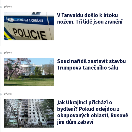
včera
V Tanvaldu došlo k útoku
nožem. Tři lidé jsou zranění
včera
Soud nařídil zastavit stavbu
Trumpova tanečního sálu
včera
Jak Ukrajinci přichází o
bydlení? Pokud odejdou z
okupovaných oblastí, Rusové
jim dům zabaví