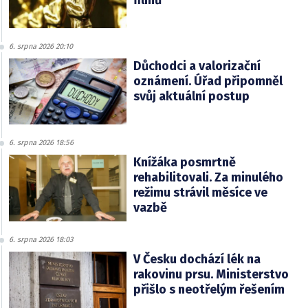
filmů
6. srpna 2026 20:10
Důchodci a valorizační
oznámení. Úřad připomněl
svůj aktuální postup
6. srpna 2026 18:56
Knížáka posmrtně
rehabilitovali. Za minulého
režimu strávil měsíce ve
vazbě
6. srpna 2026 18:03
V Česku dochází lék na
rakovinu prsu. Ministerstvo
přišlo s neotřelým řešením