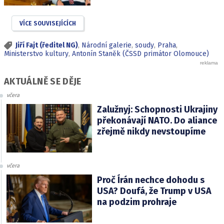
VÍCE SOUVISEJÍCÍCH
Jiří Fajt (ředitel NG)
,
Národní galerie
,
soudy
,
Praha
,
Ministerstvo kultury
,
Antonín Staněk (ČSSD primátor Olomouce)
AKTUÁLNĚ SE DĚJE
včera
Zalužnyj: Schopnosti Ukrajiny
překonávají NATO. Do aliance
zřejmě nikdy nevstoupíme
včera
Proč Írán nechce dohodu s
USA? Doufá, že Trump v USA
na podzim prohraje