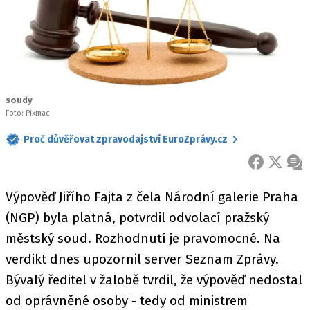
soudy
Foto: Pixmac
Proč důvěřovat zpravodajství EuroZprávy.cz
FACEBOOK
X
ZPR
Výpověď Jiřího Fajta z čela Národní galerie Praha
(NGP) byla platná, potvrdil odvolací pražský
městský soud. Rozhodnutí je pravomocné. Na
verdikt dnes upozornil server Seznam Zprávy.
Bývalý ředitel v žalobě tvrdil, že výpověď nedostal
od oprávněné osoby - tedy od ministrem