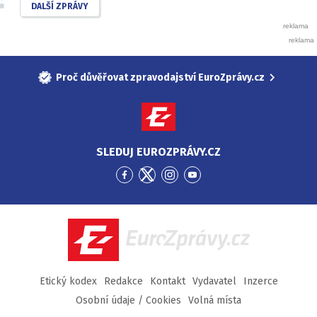
DALŠÍ ZPRÁVY
Proč důvěřovat zpravodajství EuroZprávy.cz
SLEDUJ EUROZPRÁVY.CZ
Přejít
Přejít
Přejít
Přejít
na
na
na
na
Facebook
Twitter
Instagram
YouTube
EuroZprávy.cz
Etický kodex
Redakce
Kontakt
Vydavatel
Inzerce
Osobní údaje / Cookies
Volná místa