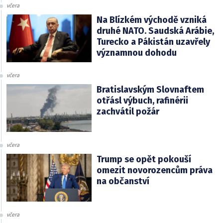
včera
Na Blízkém východě vzniká
druhé NATO. Saudská Arábie,
Turecko a Pákistán uzavřely
významnou dohodu
včera
Bratislavským Slovnaftem
otřásl výbuch, rafinérii
zachvátil požár
včera
Trump se opět pokouší
omezit novorozencům práva
na občanství
včera