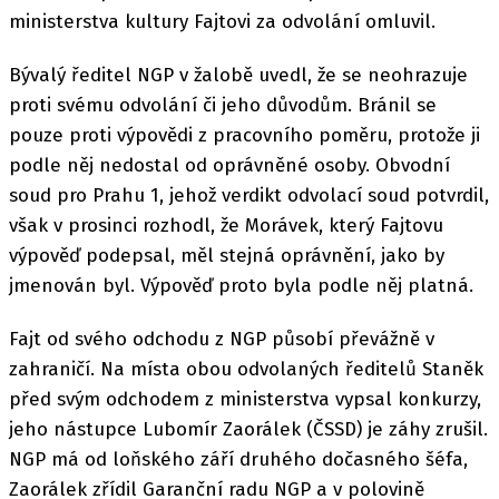
ministerstva kultury Fajtovi za odvolání omluvil.
Bývalý ředitel NGP v žalobě uvedl, že se neohrazuje
proti svému odvolání či jeho důvodům. Bránil se
pouze proti výpovědi z pracovního poměru, protože ji
podle něj nedostal od oprávněné osoby. Obvodní
soud pro Prahu 1, jehož verdikt odvolací soud potvrdil,
však v prosinci rozhodl, že Morávek, který Fajtovu
výpověď podepsal, měl stejná oprávnění, jako by
jmenován byl. Výpověď proto byla podle něj platná.
Fajt od svého odchodu z NGP působí převážně v
zahraničí. Na místa obou odvolaných ředitelů Staněk
před svým odchodem z ministerstva vypsal konkurzy,
jeho nástupce Lubomír Zaorálek (ČSSD) je záhy zrušil.
NGP má od loňského září druhého dočasného šéfa,
Zaorálek zřídil Garanční radu NGP a v polovině