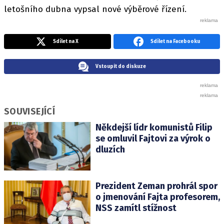
letošního dubna vypsal nové výběrové řízení.
Sdílet na X
Sdílet na Facebooku
Vstoupit do diskuze
SOUVISEJÍCÍ
Někdejší lídr komunistů Filip
se omluvil Fajtovi za výrok o
dluzích
Prezident Zeman prohrál spor
o jmenování Fajta profesorem,
NSS zamítl stížnost