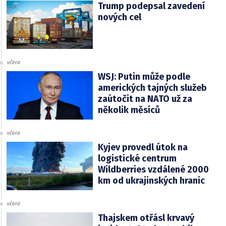
Trump podepsal zavedení
nových cel
včera
WSJ: Putin může podle
amerických tajných služeb
zaútočit na NATO už za
několik měsíců
včera
Kyjev provedl útok na
logistické centrum
Wildberries vzdálené 2000
km od ukrajinských hranic
včera
Thajskem otřásl krvavý