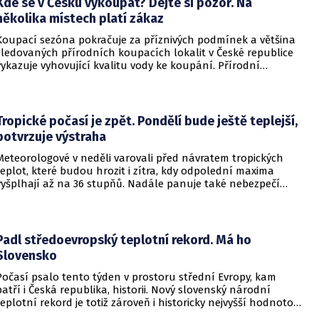
Kde se v Česku vykoupat? Dejte si pozor. Na
zemědělství.
několika místech platí zákaz
Koupací sezóna pokračuje za příznivých podmínek a většina
sledovaných přírodních koupacích lokalit v České republice
vykazuje vyhovující kvalitu vody ke koupání. Přírodní
koupací vody nadále představují oblíbené místo letní
rekreace a v uplynulém týdnu se na jejich zvýšené
návštěvnosti podílelo také velmi teplé počasí s teplotami
často přesahujícími 30 °C.
Tropické počasí je zpět. Pondělí bude ještě teplejší,
potvrzuje výstraha
Meteorologové v neděli varovali před návratem tropických
teplot, které budou hrozit i zítra, kdy odpolední maxima
vyšplhají až na 36 stupňů. Nadále panuje také nebezpečí
požárů, vyplývá z výstrahy Českého hydrometeorologického
ústavu (ČHMÚ).
Padl středoevropský teplotní rekord. Má ho
Slovensko
Počasí psalo tento týden v prostoru střední Evropy, kam
patří i Česká republika, historii. Nový slovenský národní
teplotní rekord je totiž zároveň i historicky nejvyšší hodnotou
naměřenou ve středoevropském regionu. Upozornil na to