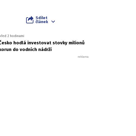
Sdílet
článek
před 2 hodinami
Česko hodlá investovat stovky milionů
korun do vodních nádrží