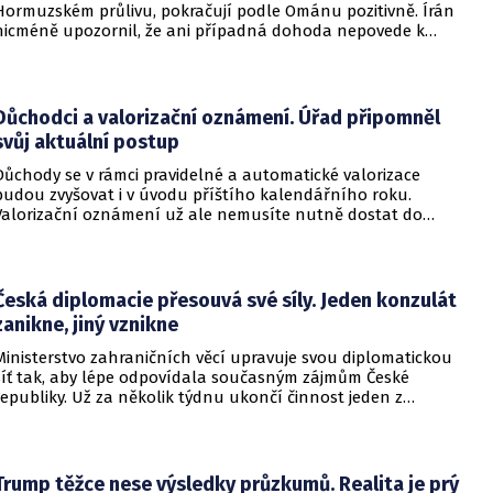
Hormuzském průlivu, pokračují podle Ománu pozitivně. Írán
nicméně upozornil, že ani případná dohoda nepovede k
okamžitému znovuotevření klíčové vodní cesty. Informovala
o tom BBC.
Důchodci a valorizační oznámení. Úřad připomněl
svůj aktuální postup
Důchody se v rámci pravidelné a automatické valorizace
budou zvyšovat i v úvodu příštího kalendářního roku.
Valorizační oznámení už ale nemusíte nutně dostat do
schránky. Pokud ho člověk chce mít na papíře, může si o něj
požádat.
Česká diplomacie přesouvá své síly. Jeden konzulát
zanikne, jiný vznikne
Ministerstvo zahraničních věcí upravuje svou diplomatickou
síť tak, aby lépe odpovídala současným zájmům České
republiky. Už za několik týdnu ukončí činnost jeden z
konzulátů, jiný ji naopak zahájí. Ministerstvo o tom
informovalo na webu.
Trump těžce nese výsledky průzkumů. Realita je prý