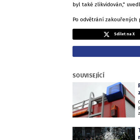
byl také zlikvidován," uved
Po odvětrání zakouřených p
Sdílet na X
SOUVISEJÍCÍ