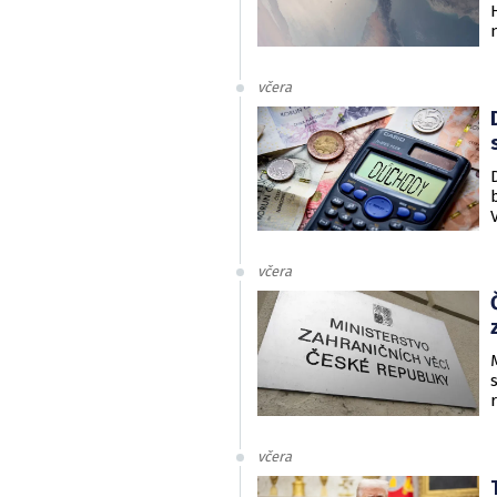
včera
včera
včera