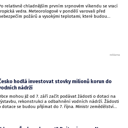
Po relativně chladnějším prvním srpnovém víkendu se vrací
tropická vedra. Meteorologové v pondělí varovali před
nebezpečím požárů a vysokými teplotami, které budou
dosahovat až 39 stupňů. Vyplývá to z výstrahy Českého
hydrometeorologického ústavu (ČHMÚ).
Česko hodlá investovat stovky milionů korun do
vodních nádrží
Obce mohou již od 7. září začít podávat žádosti o dotaci na
výstavbu, rekonstrukci a odbahnění vodních nádrží. Žádosti
o dotace se budou přijímat do 7. října. Ministr zemědělství
Martin Šebestyán podepsal výzvu, podle které si obce mezi
sebou rozdělí 300 miliónů korun v rámci programu Podpora
opatření na malých vodních nádržích a drobných vodních
tocích – 3. etapa. Informovalo o tom ministerstvo