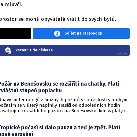
la mluvčí.
rostor se mohli obyvatelé vrátit do svých bytů.
Sdílet na Facebooku
Vstoupit do diskuze
Požár na Benešovsku se rozšířil i na chatky. Platí
zvláštní stupeň poplachu
Obavy meteorologů z možných požárů v souvislosti s horkým
počasím se v úterý naplnily. Hasiči od odpoledních hodin
zasahují u rozsáhlého požáru na Benešovsku, kde vzplály i
chatky. Vyhlášen byl zvláštní stupeň poplachu.
Tropické počasí si dalo pauzu a teď je zpět. Platí
nové varování