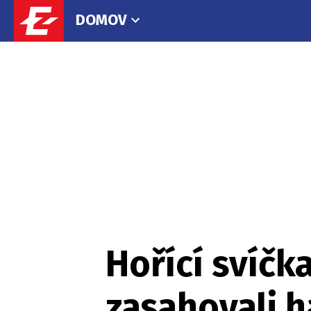
DOMOV
Hořící svíčk
zasahovali h