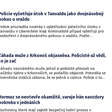
Český hydrometeorologický ústav (ČHMÚ).
Policie vyšetřuje útok v Tanvaldu jako dvojnásobný
pokus o vraždu
Policie prozradila novinky z vyšetřování pátečního útoku v
Tanvaldu v Libereckém kraji. Kriminalisté případ vyšetřují pro
podezření z dvojnásobného pokusu o vraždu. Podle
nejnovějších informací už není nikdo ze zraněných v
ohrožení života.
Záhada muže z Krkonoš objasněna. Policisté už vědí,
co je zač
Záhadu neznámého muže, jehož si policisté převzali na
začátku týdne v Krkonoších, se podařilo objasnit. Potvrdila se
domněnka strážců zákona, že se jedná o cizince. Policie o tom
informovala na webu.
Hormuz se neotevře okamžitě, varuje Írán navzdory
pokroku v jednáních
Rozhovory, které mají zajistit bezpečný lodní provoz v