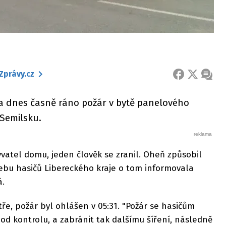
Zprávy.cz
FACEBOOK
X
ZPRÁ
la dnes časně ráno požár v bytě panelového
Semilsku.
vatel domu, jeden člověk se zranil. Oheň způsobil
ebu hasičů Libereckého kraje o tom informovala
á.
tře, požár byl ohlášen v 05:31. "Požár se hasičům
od kontrolu, a zabránit tak dalšímu šíření, následně