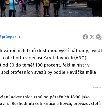
Zprávy.cz
FACEBOOK
X
ZPRÁ
ch vánočních trhů dostanou vyšší náhrady, uvedl
 a obchodu v demisi Karel Havlíček (ANO).
od 30 do téměř 100 procent, řekl ministr v
stupci profesních svazů by podle Havlíčka měla
avření adventních trhů od pátečních 18:00 jako
aviru. Rozhodnutí čelí kritice trhovců, provozovatelů