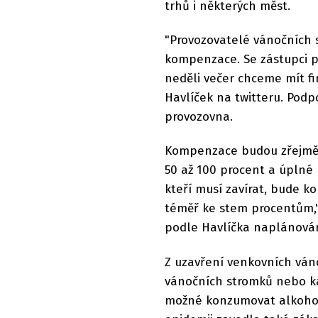
trhů i některých měst.
"Provozovatelé vánočních 
kompenzace. Se zástupci pr
neděli večer chceme mít fi
Havlíček na twitteru. Pod
provozovna.
Kompenzace budou zřejmě v
50 až 100 procent a úplné u
kteří musí zavírat, bude 
téměř ke stem procentům," 
podle Havlíčka naplánován
Z uzavření venkovních ván
vánočních stromků nebo ka
možné konzumovat alkohol a