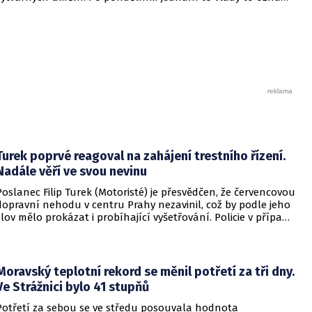
vicepremiér a ministr průmyslu a obchodu Karel Havlíček
(ANO).
Turek poprvé reagoval na zahájení trestního řízení.
Nadále věří ve svou nevinu
Poslanec Filip Turek (Motoristé) je přesvědčen, že červencovou
dopravní nehodu v centru Prahy nezavinil, což by podle jeho
slov mělo prokázat i probíhající vyšetřování. Policie v případu
zahájila trestní řízení a zároveň nařídila znalecké zkoumání.
Nikdo zatím nebyl obviněn.
Moravský teplotní rekord se měnil potřetí za tři dny.
Ve Strážnici bylo 41 stupňů
Potřetí za sebou se ve středu posouvala hodnota