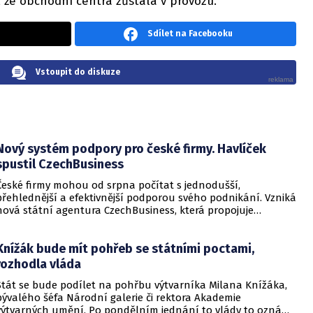
, že obchodní centra zůstala v provozu.
Sdílet na Facebooku
Vstoupit do diskuze
Nový systém podpory pro české firmy. Havlíček
spustil CzechBusiness
České firmy mohou od srpna počítat s jednodušší,
přehlednější a efektivnější podporou svého podnikání. Vzniká
nová státní agentura CzechBusiness, která propojuje
dosavadní kompetence agentur CzechTrade a CzechInvest.
Firmám nabídne jednoho partnera pro rozvoj od inovací až
Knížák bude mít pohřeb se státními poctami,
po zahraniční expanzi, informovalo ministerstvo průmyslu a
obchodu.
rozhodla vláda
Stát se bude podílet na pohřbu výtvarníka Milana Knížáka,
bývalého šéfa Národní galerie či rektora Akademie
výtvarných umění. Po pondělním jednání to vlády to oznámil