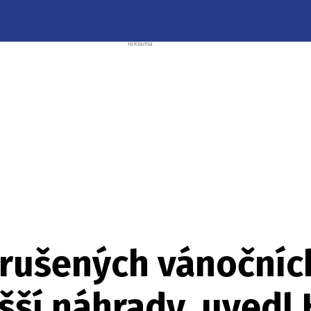
zrušených vánočníc
ší náhrady, uvedl 