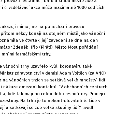
z provozu restaurací, barů a klubů mezi 22:00 a
vní či vzdělávací akce může maximálně 1000 sedících
poukazují mimo jiné na ponechání provozu
 přitom někdy konají na stejném místě jako vánoční
 oznámila ve čtvrtek, její zavedení ze dne na den
imátor Zdeněk Hřib (Piráti). Město Most pořádání
zimními farmářskými trhy.
že vánoční trhy uzavřelo kvůli koronaviru také
inistr zdravotnictví v demisi Adam Vojtěch (za ANO)
e na vánočních trzích se setkává velké množství lidí
ůli nákaze omezení kontaktů. "V obchodních centrech
la, lidé tak mají po celou dobu respirátory. Prodejci
í rozestupy. Na trhu je to nekontrolovatelné. Lidé v
jí a setkávají se zde velké skupiny lidí," uvedl