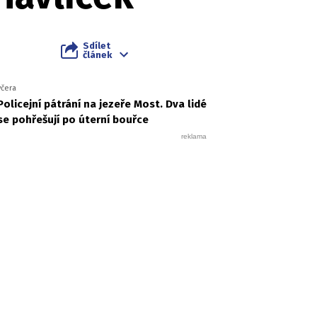
Sdílet
článek
včera
Policejní pátrání na jezeře Most. Dva lidé
se pohřešují po úterní bouřce