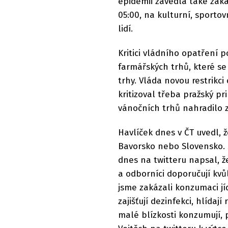
epidemii zavedla také záka
05:00, na kulturní, sporto
lidí.
Kritici vládního opatření 
farmářských trhů, které se
trhy. Vláda novou restrikci
kritizoval třeba pražský pr
vánočních trhů nahradilo 
Havlíček dnes v ČT uvedl, 
Bavorsko nebo Slovensko. M
dnes na twitteru napsal, ž
a odborníci doporučují kv
jsme zakázali konzumaci jíd
zajišťují dezinfekci, hlídaj
malé blízkosti konzumují, pi