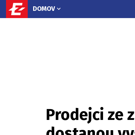
DOMOV
Prodejci ze 
dostanou vyš