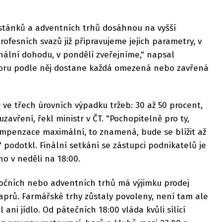
stánků a adventních trhů dosáhnou na vyšší
ofesních svazů již připravujeme jejich parametry, v
nální dohodu, v pondělí zveřejníme," napsal
poru podle něj dostane každá omezená nebo zavřená
e třech úrovních výpadku tržeb: 30 až 50 procent,
zavření, řekl ministr v ČT. "Pochopitelně pro ty,
kompenzace maximální, to znamená, bude se blížit až
podotkl. Finální setkání se zástupci podnikatelů je
o v neděli na 18:00.
očních nebo adventních trhů má výjimku prodej
prů. Farmářské trhy zůstaly povoleny, není tam ale
ni jídlo. Od pátečních 18:00 vláda kvůli sílící