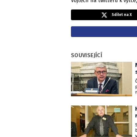
Vojtěch na twitteru k výtce
Sdílet na X
SOUVISEJÍCÍ