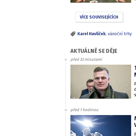
VÍCE SOUVISEJÍCÍCH
Karel Havlíček
,
vánoční trhy
AKTUÁLNĚ SE DĚJE
před 33 minutami
před 1 hodinou