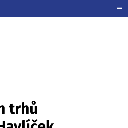
MEN
h trhů
Havlíček