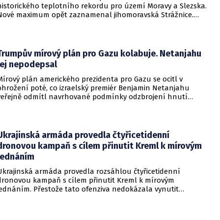
historického teplotního rekordu pro území Moravy a Slezska.
Nové maximum opět zaznamenal jihomoravská Strážnice.
Vyvrcholila tak nynější vlna veder, v dalších dnech se
ochladí.
Trumpův mírový plán pro Gazu kolabuje. Netanjahu
jej nepodepsal
Mírový plán amerického prezidenta pro Gazu se ocitl v
ohrožení poté, co izraelský premiér Benjamin Netanjahu
veřejně odmítl navrhované podmínky odzbrojení hnutí
Hamás. Zatímco šéf Bílého domu dříve tvrdil, že Izrael je s
předběžnou dohodou spokojen, izraelská vláda dala jasně
najevo, že finální text nepodepsala.
Ukrajinská armáda provedla čtyřicetidenní
dronovou kampaň s cílem přinutit Kreml k mírovým
jednáním
Ukrajinská armáda provedla rozsáhlou čtyřicetidenní
dronovou kampaň s cílem přinutit Kreml k mírovým
jednáním. Přestože tato ofenziva nedokázala vynutit
okamžité příměří, způsobila obrovské a citelné škody v ruské
ojenské i civilní logistice.