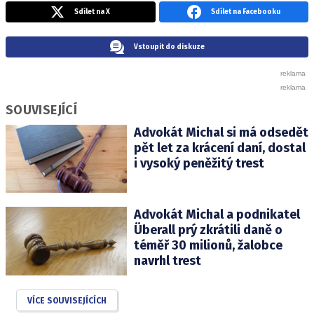
Sdílet na X
Sdílet na Facebooku
Vstoupit do diskuze
SOUVISEJÍCÍ
Advokát Michal si má odsedět
pět let za krácení daní, dostal
i vysoký peněžitý trest
Advokát Michal a podnikatel
Überall prý zkrátili daně o
téměř 30 milionů, žalobce
navrhl trest
VÍCE SOUVISEJÍCÍCH