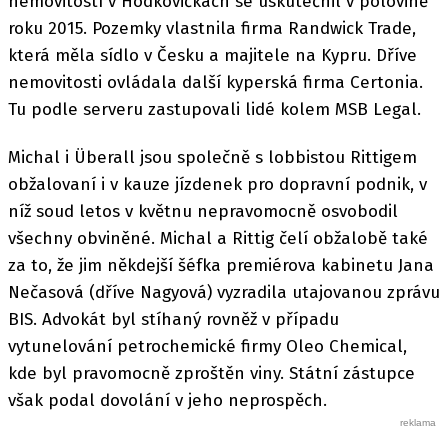
nemovitostí v Hodkovičkách se uskutečnil v polovině
roku 2015. Pozemky vlastnila firma Randwick Trade,
která měla sídlo v Česku a majitele na Kypru. Dříve
nemovitosti ovládala další kyperská firma Certonia.
Tu podle serveru zastupovali lidé kolem MSB Legal.
Michal i Überall jsou společně s lobbistou Rittigem
obžalovaní i v kauze jízdenek pro dopravní podnik, v
níž soud letos v květnu nepravomocně osvobodil
všechny obviněné. Michal a Rittig čelí obžalobě také
za to, že jim někdejší šéfka premiérova kabinetu Jana
Nečasová (dříve Nagyová) vyzradila utajovanou zprávu
BIS. Advokát byl stíhaný rovněž v případu
vytunelování petrochemické firmy Oleo Chemical,
kde byl pravomocně zproštěn viny. Státní zástupce
však podal dovolání v jeho neprospěch.