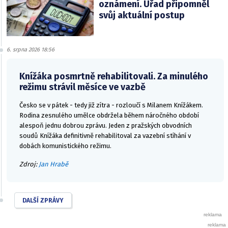
oznámení. Úřad připomněl
svůj aktuální postup
6. srpna 2026 18:56
Knížáka posmrtně rehabilitovali. Za minulého
režimu strávil měsíce ve vazbě
Česko se v pátek - tedy již zítra - rozloučí s Milanem Knížákem.
Rodina zesnulého umělce obdržela během náročného období
alespoň jednu dobrou zprávu. Jeden z pražských obvodních
soudů Knížáka definitivně rehabilitoval za vazební stíhání v
dobách komunistického režimu.
Zdroj:
Jan Hrabě
DALŠÍ ZPRÁVY