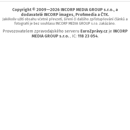
stránky
Copyright © 2009—2026 INCORP MEDIA GROUP s.r.o., a
dodavatelé INCORP images, Profimedia a ČTK.
Jakékoliv užití obsahu včetně převzetí, šíření či dalšího zpřístupňování článků a
fotografií je bez souhlasu INCORP MEDIA GROUP s.r.o. zakázáno.
Provozovatelem zpravodajského serveru
EuroZprávy.cz
je
INCORP
MEDIA GROUP s.r.o.
, IC:
118 23 054
.