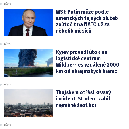
včera
WSJ: Putin může podle
amerických tajných služeb
zaútočit na NATO už za
několik měsíců
včera
Kyjev provedl útok na
logistické centrum
Wildberries vzdálené 2000
km od ukrajinských hranic
včera
Thajskem otřásl krvavý
incident. Student zabil
nejméně šest lidí
včera