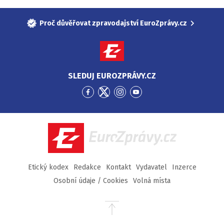
Proč důvěřovat zpravodajství EuroZprávy.cz
SLEDUJ EUROZPRÁVY.CZ
Přejít
Přejít
Přejít
Přejít
na
na
na
na
Facebook
Twitter
Instagram
YouTube
EuroZprávy.cz
Etický kodex
Redakce
Kontakt
Vydavatel
Inzerce
Osobní údaje / Cookies
Volná místa
Přejít
na
začátek