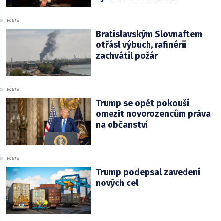
včera
Bratislavským Slovnaftem
otřásl výbuch, rafinérii
zachvátil požár
včera
Trump se opět pokouší
omezit novorozencům práva
na občanství
včera
Trump podepsal zavedení
nových cel