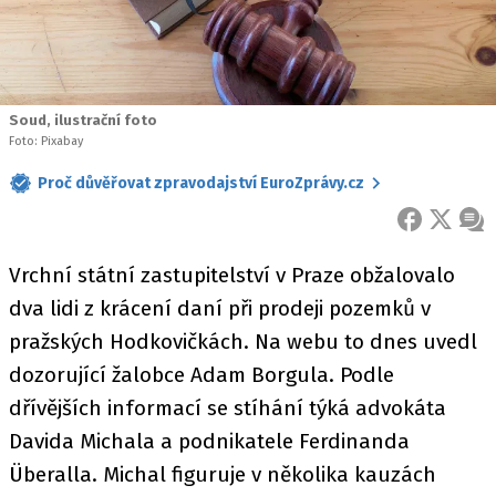
Soud, ilustrační foto
Foto: Pixabay
Proč důvěřovat zpravodajství EuroZprávy.cz
FACEBOOK
X
ZPR
Vrchní státní zastupitelství v Praze obžalovalo
dva lidi z krácení daní při prodeji pozemků v
pražských Hodkovičkách. Na webu to dnes uvedl
dozorující žalobce Adam Borgula. Podle
dřívějších informací se stíhání týká advokáta
Davida Michala a podnikatele Ferdinanda
Überalla. Michal figuruje v několika kauzách