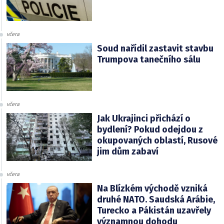
včera
Soud nařídil zastavit stavbu
Trumpova tanečního sálu
včera
Jak Ukrajinci přichází o
bydlení? Pokud odejdou z
okupovaných oblastí, Rusové
jim dům zabaví
včera
Na Blízkém východě vzniká
druhé NATO. Saudská Arábie,
Turecko a Pákistán uzavřely
významnou dohodu