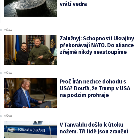
vrátí vedra
včera
Zalužnyj: Schopnosti Ukrajiny
překonávají NATO. Do aliance
zřejmě nikdy nevstoupíme
včera
Proč Írán nechce dohodu s
USA? Doufá, že Trump v USA
na podzim prohraje
včera
V Tanvaldu došlo k útoku
nožem. Tři lidé jsou zranění