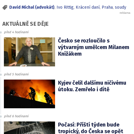
David Michal (advokát)
,
Ivo Rittig
,
Krácení daní
,
Praha
,
soudy
AKTUÁLNĚ SE DĚJE
před 4 hodinami
Česko se rozloučilo s
výtvarným umělcem Milanem
Knížákem
před 5 hodinami
Kyjev čelil dalšímu ničivému
útoku. Zemřelo i dítě
před 6 hodinami
Počasí: Příští týden bude
tropický, do Česka se opět