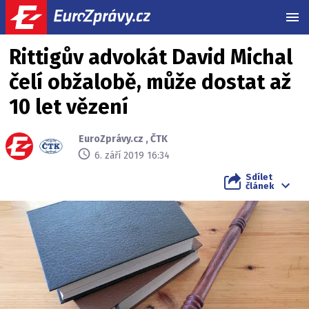
MEN
Rittigův advokát David Michal
čelí obžalobě, může dostat až
10 let vězení
EuroZprávy.cz
,
ČTK
6. září 2019 16:34
Sdílet
článek