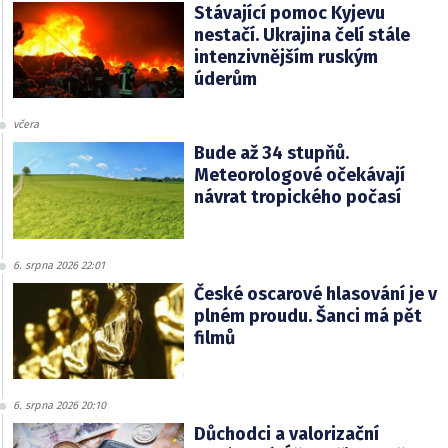
Stávající pomoc Kyjevu
nestačí. Ukrajina čelí stále
intenzivnějším ruským
úderům
včera
Bude až 34 stupňů.
Meteorologové očekávají
návrat tropického počasí
6. srpna 2026 22:01
České oscarové hlasování je v
plném proudu. Šanci má pět
filmů
6. srpna 2026 20:10
Důchodci a valorizační