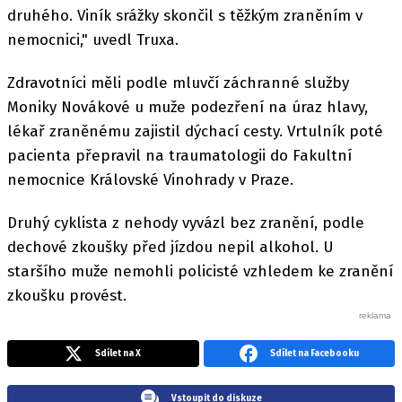
druhého. Viník srážky skončil s těžkým zraněním v
nemocnici," uvedl Truxa.
Zdravotníci měli podle mluvčí záchranné služby
Moniky Novákové u muže podezření na úraz hlavy,
lékař zraněnému zajistil dýchací cesty. Vrtulník poté
pacienta přepravil na traumatologii do Fakultní
nemocnice Královské Vinohrady v Praze.
Druhý cyklista z nehody vyvázl bez zranění, podle
dechové zkoušky před jízdou nepil alkohol. U
staršího muže nemohli policisté vzhledem ke zranění
zkoušku provést.
Sdílet na X
Sdílet na Facebooku
Vstoupit do diskuze