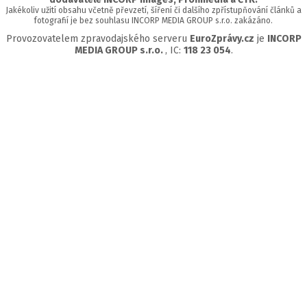
Jakékoliv užití obsahu včetně převzetí, šíření či dalšího zpřístupňování článků a
fotografií je bez souhlasu INCORP MEDIA GROUP s.r.o. zakázáno.
Provozovatelem zpravodajského serveru
EuroZprávy.cz
je
INCORP
MEDIA GROUP s.r.o.
, IC:
118 23 054
.