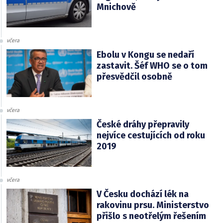
Mnichově
včera
Ebolu v Kongu se nedaří
zastavit. Šéf WHO se o tom
přesvědčil osobně
včera
České dráhy přepravily
nejvíce cestujících od roku
2019
včera
V Česku dochází lék na
rakovinu prsu. Ministerstvo
přišlo s neotřelým řešením