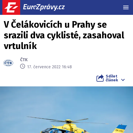
MEN
V Čelákovicích u Prahy se
srazili dva cyklisté, zasahoval
vrtulník
ČTK
17. července 2022 16:48
Sdílet
článek