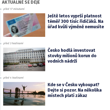
AKTUÁLNĚ SE DĚJE
před 17 minutami
Ještě letos vyprší platnost
téměř 300 tisíc řidičáků. Na
úřad kvůli výměně nemusíte
před 3 hodinami
Česko hodlá investovat
stovky milionů korun do
vodních nádrží
před 4 hodinami
Kde se v Česku vykoupat?
Dejte si pozor. Na několika
místech platí zákaz