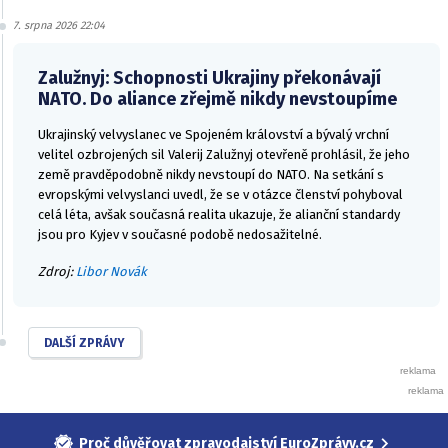
7. srpna 2026 22:04
Zalužnyj: Schopnosti Ukrajiny překonávají
NATO. Do aliance zřejmě nikdy nevstoupíme
Ukrajinský velvyslanec ve Spojeném království a bývalý vrchní
velitel ozbrojených sil Valerij Zalužnyj otevřeně prohlásil, že jeho
země pravděpodobně nikdy nevstoupí do NATO. Na setkání s
evropskými velvyslanci uvedl, že se v otázce členství pohyboval
celá léta, avšak současná realita ukazuje, že alianční standardy
jsou pro Kyjev v současné podobě nedosažitelné.
Zdroj:
Libor Novák
DALŠÍ ZPRÁVY
Proč důvěřovat zpravodajství EuroZprávy.cz