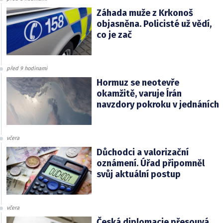
Záhada muže z Krkonoš
objasněna. Policisté už vědí,
co je zač
před 9 hodinami
Hormuz se neotevře
okamžitě, varuje Írán
navzdory pokroku v jednáních
včera
Důchodci a valorizační
oznámení. Úřad připomněl
svůj aktuální postup
včera
Česká diplomacie přesouvá