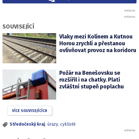
SOUVISEJÍCÍ
Vlaky mezi Kolínem a Kutnou
Horou zrychlí a přestanou
ovlivňovat provoz na koridoru
Požár na Benešovsku se
rozšířil i na chatky. Platí
zvláštní stupeň poplachu
VÍCE SOUVISEJÍCÍCH
Středočeský kraj
,
úrazy
,
cyklisté