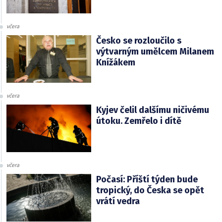
včera
Česko se rozloučilo s
výtvarným umělcem Milanem
Knížákem
včera
Kyjev čelil dalšímu ničivému
útoku. Zemřelo i dítě
včera
Počasí: Příští týden bude
tropický, do Česka se opět
vrátí vedra