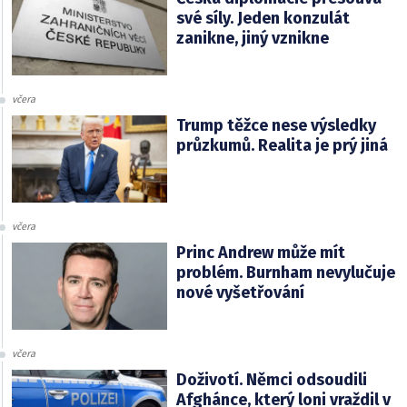
své síly. Jeden konzulát
zanikne, jiný vznikne
včera
Trump těžce nese výsledky
průzkumů. Realita je prý jiná
včera
Princ Andrew může mít
problém. Burnham nevylučuje
nové vyšetřování
včera
Doživotí. Němci odsoudili
Afghánce, který loni vraždil v