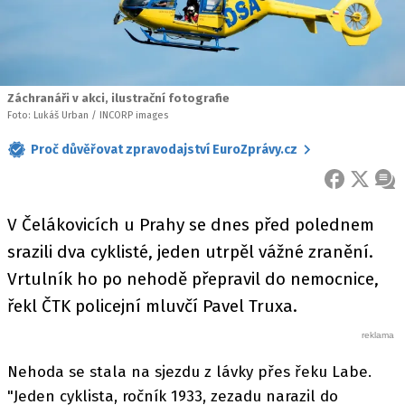
Záchranáři v akci, ilustrační fotografie
Foto: Lukáš Urban / INCORP images
Proč důvěřovat zpravodajství EuroZprávy.cz
FACEBOOK
X
ZPR
V Čelákovicích u Prahy se dnes před polednem
srazili dva cyklisté, jeden utrpěl vážné zranění.
Vrtulník ho po nehodě přepravil do nemocnice,
řekl ČTK policejní mluvčí Pavel Truxa.
Nehoda se stala na sjezdu z lávky přes řeku Labe.
"Jeden cyklista, ročník 1933, zezadu narazil do