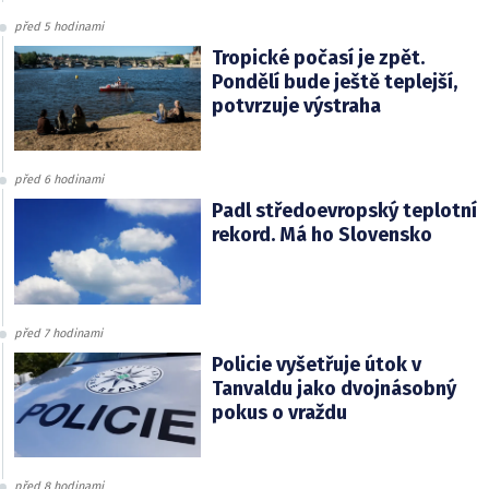
před 5 hodinami
Tropické počasí je zpět.
Pondělí bude ještě teplejší,
potvrzuje výstraha
před 6 hodinami
Padl středoevropský teplotní
rekord. Má ho Slovensko
před 7 hodinami
Policie vyšetřuje útok v
Tanvaldu jako dvojnásobný
pokus o vraždu
před 8 hodinami