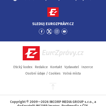
SLEDUJ EUROZPRÁVY.CZ
Přejít
Přejít
Přejít
Přejít
na
na
na
na
Facebook
Twitter
Instagram
YouTube
EuroZprávy.cz
Etický kodex
Redakce
Kontakt
Vydavatel
Inzerce
Osobní údaje / Cookies
Volná místa
Přejít
na
začátek
stránky
Copyright © 2009—2026 INCORP MEDIA GROUP s.r.o., a
dodavatelé INCORP images, Profimedia a ČTK.