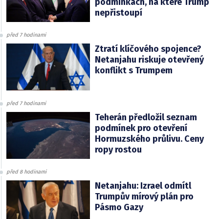
podmínkách, na které Trump
nepřistoupí
před 7 hodinami
Ztratí klíčového spojence?
Netanjahu riskuje otevřený
konflikt s Trumpem
před 7 hodinami
Teherán předložil seznam
podmínek pro otevření
Hormuzského průlivu. Ceny
ropy rostou
před 8 hodinami
Netanjahu: Izrael odmítl
Trumpův mírový plán pro
Pásmo Gazy