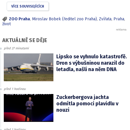
VÍCE SOUVISEJÍCÍCH
ZOO Praha
,
Miroslav Bobek (ředitel zoo Praha)
,
Zvířata
,
Praha
,
život
AKTUÁLNĚ SE DĚJE
před 27 minutami
Lipsko se vyhnulo katastrofě.
Dron s výbušninou narazil do
letadla, našli na něm DNA
před 1 hodinou
Zuckerbergova jachta
odmítla pomoci plavidlu v
nouzi
před 1 hodinou