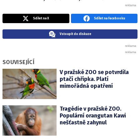
Sdílet na X
Sdílet na Facebooku
Vstoupit do diskuze
SOUVISEJÍCÍ
V pražské ZOO se potvrdila
ptačí chřipka. Platí
mimořádná opatření
Tragédie v pražské ZOO.
Populární orangutan Kawi
nešťastně zahynul