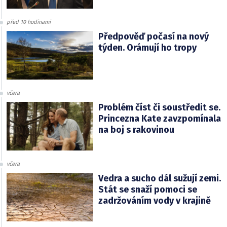
před 10 hodinami
Předpověď počasí na nový
týden. Orámují ho tropy
včera
Problém číst či soustředit se.
Princezna Kate zavzpomínala
na boj s rakovinou
včera
Vedra a sucho dál sužují zemi.
Stát se snaží pomoci se
zadržováním vody v krajině