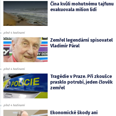
Čína kvůli mohutnému tajfunu
evakuovala milion lidí
před 4 hodinami
Zemřel legendární spisovatel
Vladimír Páral
před 4 hodinami
Tragédie v Praze. Při zkoušce
prasklo potrubí, jeden člověk
zemřel
před 4 hodinami
Ekonomické škody ani