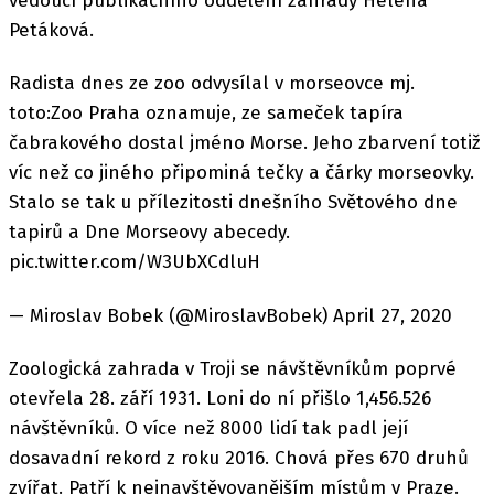
vedoucí publikačního oddělení zahrady Helena
Petáková.
Radista dnes ze zoo odvysílal v morseovce mj.
toto:Zoo Praha oznamuje, ze sameček tapíra
čabrakového dostal jméno Morse. Jeho zbarvení totiž
víc než co jiného připominá tečky a čárky morseovky.
Stalo se tak u přílezitosti dnešního Světového dne
tapirů a Dne Morseovy abecedy.
pic.twitter.com/W3UbXCdluH
— Miroslav Bobek (@MiroslavBobek) April 27, 2020
Zoologická zahrada v Troji se návštěvníkům poprvé
otevřela 28. září 1931. Loni do ní přišlo 1,456.526
návštěvníků. O více než 8000 lidí tak padl její
dosavadní rekord z roku 2016. Chová přes 670 druhů
zvířat. Patří k nejnavštěvovanějším místům v Praze.