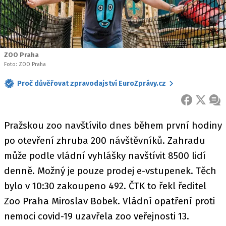
ZOO Praha
Foto: ZOO Praha
Proč důvěřovat zpravodajství EuroZprávy.cz
FACEBOOK
X
ZPR
Pražskou zoo navštívilo dnes během první hodiny
po otevření zhruba 200 návštěvníků. Zahradu
může podle vládní vyhlášky navštívit 8500 lidí
denně. Možný je pouze prodej e-vstupenek. Těch
bylo v 10:30 zakoupeno 492. ČTK to řekl ředitel
Zoo Praha Miroslav Bobek. Vládní opatření proti
nemoci covid-19 uzavřela zoo veřejnosti 13.