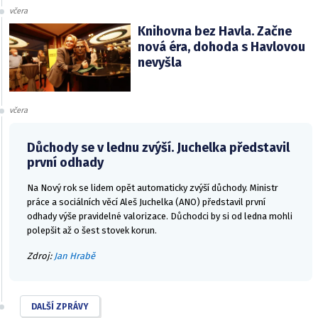
včera
Knihovna bez Havla. Začne
nová éra, dohoda s Havlovou
nevyšla
včera
Důchody se v lednu zvýší. Juchelka představil
první odhady
Na Nový rok se lidem opět automaticky zvýší důchody. Ministr
práce a sociálních věcí Aleš Juchelka (ANO) představil první
odhady výše pravidelné valorizace. Důchodci by si od ledna mohli
polepšit až o šest stovek korun.
Zdroj:
Jan Hrabě
DALŠÍ ZPRÁVY