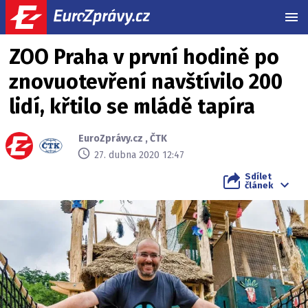
MEN
ZOO Praha v první hodině po
znovuotevření navštívilo 200
lidí, křtilo se mládě tapíra
EuroZprávy.cz
,
ČTK
27. dubna 2020 12:47
Sdílet
článek