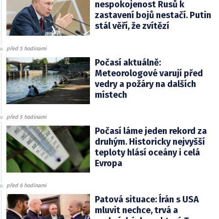
nespokojenost Rusů k
zastavení bojů nestačí. Putin
stál věří, že zvítězí
před 5 hodinami
Počasí aktuálně:
Meteorologové varují před
vedry a požáry na dalších
místech
před 5 hodinami
Počasí láme jeden rekord za
druhým. Historicky nejvyšší
teploty hlásí oceány i celá
Evropa
před 6 hodinami
Patová situace: Írán s USA
mluvit nechce, trvá a