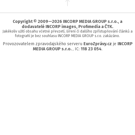
na
začátek
stránky
Copyright © 2009—2026 INCORP MEDIA GROUP s.r.o., a
dodavatelé INCORP images, Profimedia a ČTK.
Jakékoliv užití obsahu včetně převzetí, šíření či dalšího zpřístupňování článků a
fotografií je bez souhlasu INCORP MEDIA GROUP s.r.o. zakázáno.
Provozovatelem zpravodajského serveru
EuroZprávy.cz
je
INCORP
MEDIA GROUP s.r.o.
, IC:
118 23 054
.