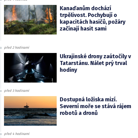
Kanaďanům dochází
trpělivost. Pochybují o
kapacitách hasičů, požáry
začínají hasit sami
před 2 hodinami
Ukrajinské drony zaútočily v
Tatarstánu. Nálet prý trval
hodiny
před 3 hodinami
Dostupná ložiska mizí.
Severní moře se stává rájem
robotů a dronů
před 4 hodinami