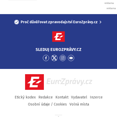
Proč důvěřovat zpravodajství EuroZprávy.cz
SLEDUJ EUROZPRÁVY.CZ
Přejít
Přejít
Přejít
Přejít
na
na
na
na
Facebook
Twitter
Instagram
YouTube
EuroZprávy.cz
Etický kodex
Redakce
Kontakt
Vydavatel
Inzerce
Osobní údaje / Cookies
Volná místa
Přejít