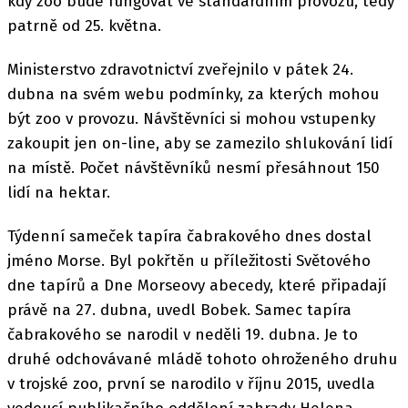
kdy zoo bude fungovat ve standardním provozu, tedy
patrně od 25. května.
Ministerstvo zdravotnictví zveřejnilo v pátek 24.
dubna na svém webu podmínky, za kterých mohou
být zoo v provozu. Návštěvníci si mohou vstupenky
zakoupit jen on-line, aby se zamezilo shlukování lidí
na místě. Počet návštěvníků nesmí přesáhnout 150
lidí na hektar.
Týdenní sameček tapíra čabrakového dnes dostal
jméno Morse. Byl pokřtěn u příležitosti Světového
dne tapírů a Dne Morseovy abecedy, které připadají
právě na 27. dubna, uvedl Bobek. Samec tapíra
čabrakového se narodil v neděli 19. dubna. Je to
druhé odchovávané mládě tohoto ohroženého druhu
v trojské zoo, první se narodilo v říjnu 2015, uvedla