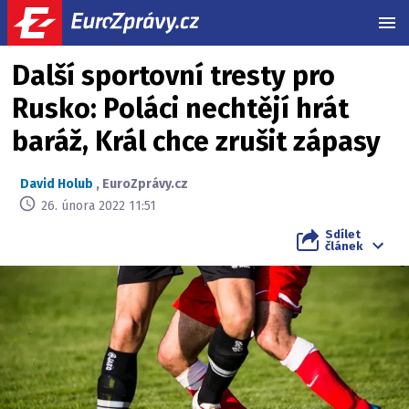
MEN
Další sportovní tresty pro
Rusko: Poláci nechtějí hrát
baráž, Král chce zrušit zápasy
David Holub
,
EuroZprávy.cz
26. února 2022 11:51
Sdílet
článek