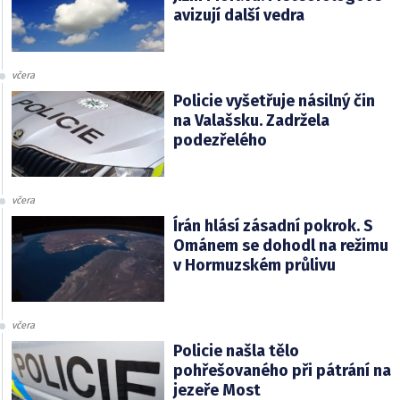
avizují další vedra
včera
Policie vyšetřuje násilný čin
na Valašsku. Zadržela
podezřelého
včera
Írán hlásí zásadní pokrok. S
Ománem se dohodl na režimu
v Hormuzském průlivu
včera
Policie našla tělo
pohřešovaného při pátrání na
jezeře Most