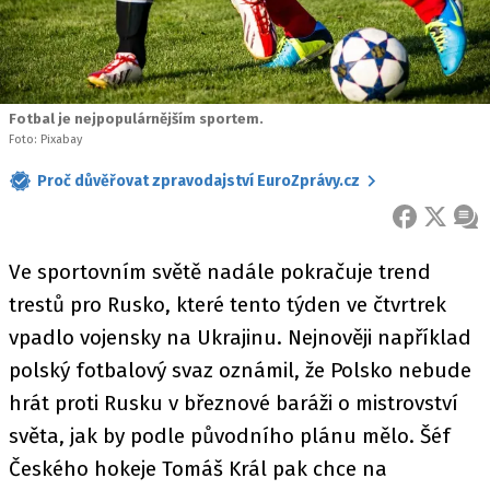
Fotbal je nejpopulárnějším sportem.
Foto: Pixabay
Proč důvěřovat zpravodajství EuroZprávy.cz
FACEBOOK
X
ZPR
Ve sportovním světě nadále pokračuje trend
trestů pro Rusko, které tento týden ve čtvrtrek
vpadlo vojensky na Ukrajinu. Nejnověji například
polský fotbalový svaz oznámil, že Polsko nebude
hrát proti Rusku v březnové baráži o mistrovství
světa, jak by podle původního plánu mělo. Šéf
Českého hokeje Tomáš Král pak chce na