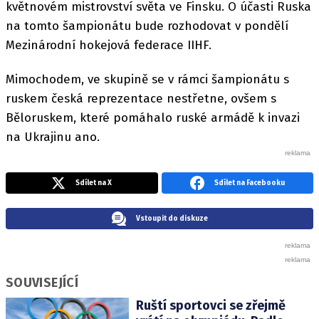
květnovém mistrovství světa ve Finsku. O účasti Ruska
na tomto šampionátu bude rozhodovat v pondělí
Mezinárodní hokejová federace IIHF.
Mimochodem, ve skupině se v rámci šampionátu s
ruskem česká reprezentace nestřetne, ovšem s
Běloruskem, které pomáhalo ruské armádě k invazi
na Ukrajinu ano.
Sdílet na X
Sdílet na Facebooku
Vstoupit do diskuze
SOUVISEJÍCÍ
Ruští sportovci se zřejmě