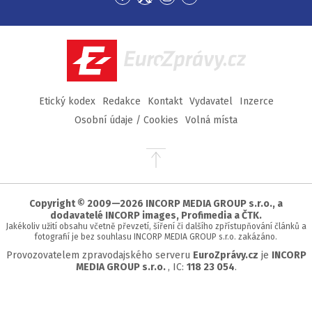
Přejít
Přejít
Přejít
Přejít
na
na
na
na
Facebook
Twitter
Instagram
YouTube
EuroZprávy.cz
Etický kodex
Redakce
Kontakt
Vydavatel
Inzerce
Osobní údaje / Cookies
Volná místa
Přejít
na
začátek
stránky
Copyright © 2009—2026 INCORP MEDIA GROUP s.r.o., a
dodavatelé INCORP images, Profimedia a ČTK.
Jakékoliv užití obsahu včetně převzetí, šíření či dalšího zpřístupňování článků a
fotografií je bez souhlasu INCORP MEDIA GROUP s.r.o. zakázáno.
Provozovatelem zpravodajského serveru
EuroZprávy.cz
je
INCORP
MEDIA GROUP s.r.o.
, IC:
118 23 054
.