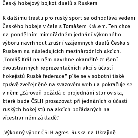
Český hokejový bojkot duelů s Ruskem
K dalšímu trestu pro ruský sport se odhodlává vedení
Českého hokeje v čele s Tomášem Králem. Ten chce
na pondělním mimořádném jednání výkonného
výboru navrhnout zrušní vzájemných duelů Česka s
Ruskem na následujících mezinárodních akcích.
„Tomáš Král na něm navrhne okamžité zrušení
dvoustranných reprezentačních akcí s účastí
hokejistů Ruské federace," píše se v sobotní tiské
zprávě zveřejněné na svazovém webu a pokračuje se
v něm: „Zároveň požádá o projednání stanoviska,
které bude ČSLH prosazovat při jednáních o účasti
ruských hokejistů na akcích pořádaných na
vícestranném základě."
„Výkonný výbor ČSLH agresi Ruska na Ukrajině