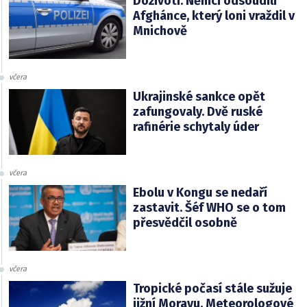
Doživotí. Němci odsoudili
Afghánce, který loni vraždil v
Mnichově
včera
Ukrajinské sankce opět
zafungovaly. Dvě ruské
rafinérie schytaly úder
včera
Ebolu v Kongu se nedaří
zastavit. Šéf WHO se o tom
přesvědčil osobně
včera
Tropické počasí stále sužuje
jižní Moravu. Meteorologové