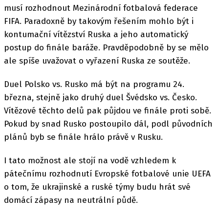
musí rozhodnout Mezinárodní fotbalová federace
FIFA. Paradoxně by takovým řešením mohlo být i
kontumační vítězství Ruska a jeho automatický
postup do finále baráže. Pravděpodobně by se mělo
ale spíše uvažovat o vyřazení Ruska ze soutěže.
Duel Polsko vs. Rusko má být na programu 24.
března, stejně jako druhý duel Švédsko vs. Česko.
Vítězové těchto delů pak půjdou ve finále proti sobě.
Pokud by snad Rusko postoupilo dál, podl původních
plánů byb se finále hrálo právě v Rusku.
I tato možnost ale stojí na vodě vzhledem k
pátečnímu rozhodnutí Evropské fotbalové unie UEFA
o tom, že ukrajinské a ruské týmy budu hrát své
domácí zápasy na neutrální půdě.