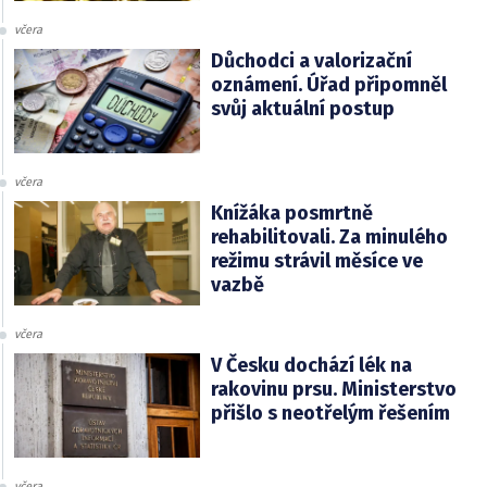
včera
Důchodci a valorizační
oznámení. Úřad připomněl
svůj aktuální postup
včera
Knížáka posmrtně
rehabilitovali. Za minulého
režimu strávil měsíce ve
vazbě
včera
V Česku dochází lék na
rakovinu prsu. Ministerstvo
přišlo s neotřelým řešením
včera