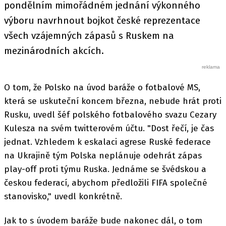
pondělním mimořádném jednání výkonného
výboru navrhnout bojkot české reprezentace
všech vzájemných zápasů s Ruskem na
mezinárodních akcích.
O tom, že Polsko na úvod baráže o fotbalové MS,
která se uskuteční koncem března, nebude hrát proti
Rusku, uvedl šéf polského fotbalového svazu Cezary
Kulesza na svém twitterovém účtu. "Dost řečí, je čas
jednat. Vzhledem k eskalaci agrese Ruské federace
na Ukrajině tým Polska neplánuje odehrát zápas
play-off proti týmu Ruska. Jednáme se švédskou a
českou federací, abychom předložili FIFA společné
stanovisko," uvedl konkrétně.
Jak to s úvodem baráže bude nakonec dál, o tom