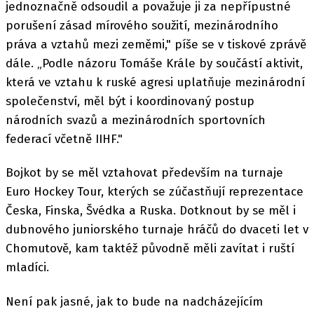
jednoznačně odsoudil a považuje ji za nepřípustné
porušení zásad mírového soužití, mezinárodního
práva a vztahů mezi zeměmi," píše se v tiskové zprávě
dále. „Podle názoru Tomáše Krále by součástí aktivit,
která ve vztahu k ruské agresi uplatňuje mezinárodní
společenství, měl být i koordinovaný postup
národních svazů a mezinárodních sportovních
federací včetně IIHF."
Bojkot by se měl vztahovat především na turnaje
Euro Hockey Tour, kterých se zúčastňují reprezentace
Česka, Finska, Švédka a Ruska. Dotknout by se měl i
dubnového juniorského turnaje hráčů do dvaceti let v
Chomutově, kam taktéž původně měli zavítat i ruští
mladíci.
Není pak jasné, jak to bude na nadcházejícím