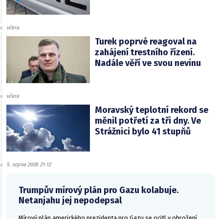
včera
Turek poprvé reagoval na
zahájení trestního řízení.
Nadále věří ve svou nevinu
včera
Moravský teplotní rekord se
měnil potřetí za tři dny. Ve
Strážnici bylo 41 stupňů
5. srpna 2026 21:12
Trumpův mírový plán pro Gazu kolabuje.
Netanjahu jej nepodepsal
Mírový plán amerického prezidenta pro Gazu se ocitl v ohrožení