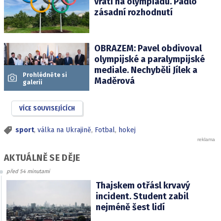
vrátí na olympiádu. Padlo
zásadní rozhodnutí
OBRAZEM: Pavel obdivoval
olympijské a paralympijské
mediale. Nechyběli Jílek a
Prohlédněte si
Maděrová
galerii
VÍCE SOUVISEJÍCÍCH
sport
,
válka na Ukrajině
,
Fotbal
,
hokej
AKTUÁLNĚ SE DĚJE
před 54 minutami
Thajskem otřásl krvavý
incident. Student zabil
nejméně šest lidí