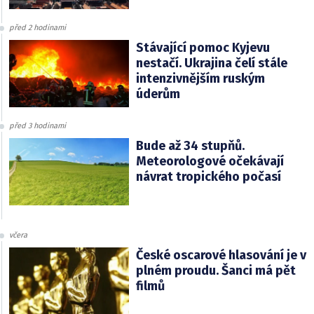
před 2 hodinami
Stávající pomoc Kyjevu
nestačí. Ukrajina čelí stále
intenzivnějším ruským
úderům
před 3 hodinami
Bude až 34 stupňů.
Meteorologové očekávají
návrat tropického počasí
včera
České oscarové hlasování je v
plném proudu. Šanci má pět
filmů