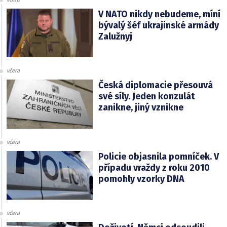
V NATO nikdy nebudeme, míní
bývalý šéf ukrajinské armády
Zalužnyj
včera
Česká diplomacie přesouvá
své síly. Jeden konzulát
zanikne, jiný vznikne
včera
Policie objasnila pomníček. V
případu vraždy z roku 2010
pomohly vzorky DNA
včera