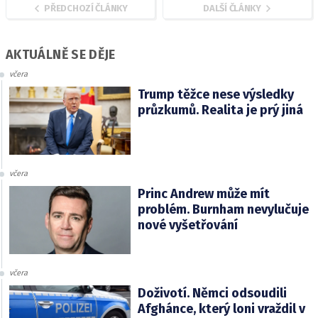
PŘEDCHOZÍ ČLÁNKY
DALŠÍ ČLÁNKY
AKTUÁLNĚ SE DĚJE
včera
Trump těžce nese výsledky
průzkumů. Realita je prý jiná
včera
Princ Andrew může mít
problém. Burnham nevylučuje
nové vyšetřování
včera
Doživotí. Němci odsoudili
Afghánce, který loni vraždil v