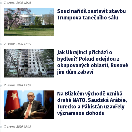
7. srpna 2026 18:26
Soud nařídil zastavit stavbu
Trumpova tanečního sálu
7. srpna 2026 17:09
Jak Ukrajinci přichází o
bydlení? Pokud odejdou z
okupovaných oblastí, Rusové
jim dům zabaví
7. srpna 2026 15:54
Na Blízkém východě vzniká
druhé NATO. Saudská Arábie,
Turecko a Pákistán uzavřely
významnou dohodu
7. srpna 2026 15:15