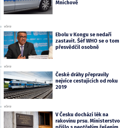
Mnichově
včera
Ebolu v Kongu se nedaří
zastavit. Šéf WHO se o tom
přesvědčil osobně
včera
České dráhy přepravily
nejvíce cestujících od roku
2019
včera
V Česku dochází lék na
rakovinu prsu. Ministerstvo
přišlo s neotřelým řešením