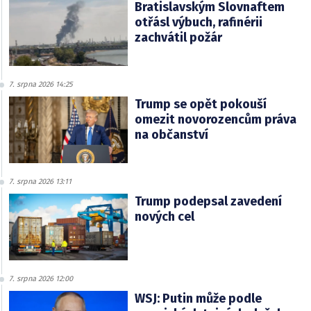
Bratislavským Slovnaftem
otřásl výbuch, rafinérii
zachvátil požár
7. srpna 2026 14:25
Trump se opět pokouší
omezit novorozencům práva
na občanství
7. srpna 2026 13:11
Trump podepsal zavedení
nových cel
7. srpna 2026 12:00
WSJ: Putin může podle