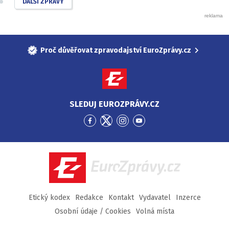
DALŠÍ ZPRÁVY
Proč důvěřovat zpravodajství EuroZprávy.cz
SLEDUJ EUROZPRÁVY.CZ
Přejít
Přejít
Přejít
Přejít
na
na
na
na
Facebook
Twitter
Instagram
YouTube
EuroZprávy.cz
Etický kodex
Redakce
Kontakt
Vydavatel
Inzerce
Osobní údaje / Cookies
Volná místa