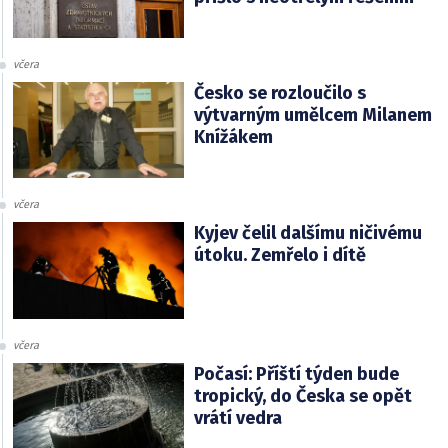
včera
Česko se rozloučilo s
výtvarným umělcem Milanem
Knížákem
včera
Kyjev čelil dalšímu ničivému
útoku. Zemřelo i dítě
včera
Počasí: Příští týden bude
tropický, do Česka se opět
vrátí vedra