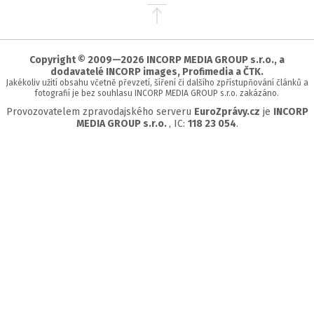
Přejít
na
začátek
stránky
Copyright © 2009—2026 INCORP MEDIA GROUP s.r.o., a
dodavatelé INCORP images, Profimedia a ČTK.
Jakékoliv užití obsahu včetně převzetí, šíření či dalšího zpřístupňování článků a
fotografií je bez souhlasu INCORP MEDIA GROUP s.r.o. zakázáno.
Provozovatelem zpravodajského serveru
EuroZprávy.cz
je
INCORP
MEDIA GROUP s.r.o.
, IC:
118 23 054
.