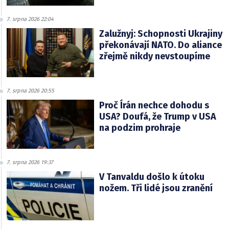
7. srpna 2026 22:04
Zalužnyj: Schopnosti Ukrajiny
překonávají NATO. Do aliance
zřejmě nikdy nevstoupíme
7. srpna 2026 20:55
Proč Írán nechce dohodu s
USA? Doufá, že Trump v USA
na podzim prohraje
7. srpna 2026 19:37
V Tanvaldu došlo k útoku
nožem. Tři lidé jsou zranění