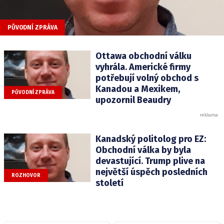
PŮVODNÍ ZPRÁVA
Ottawa obchodní válku
vyhrála. Americké firmy
potřebují volný obchod s
Kanadou a Mexikem,
PŮVODNÍ ZPRÁVA
upozornil Beaudry
Kanadský politolog pro EZ:
Obchodní válka by byla
devastující. Trump plive na
největší úspěch posledních
ROZHOVOR
století