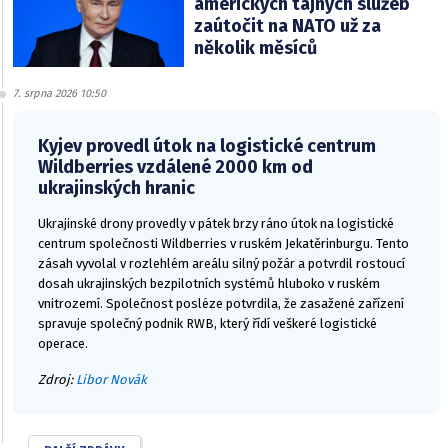
amerických tajných služeb
zaútočit na NATO už za
několik měsíců
7. srpna 2026 10:50
Kyjev provedl útok na logistické centrum
Wildberries vzdálené 2000 km od
ukrajinských hranic
Ukrajinské drony provedly v pátek brzy ráno útok na logistické
centrum společnosti Wildberries v ruském Jekatěrinburgu. Tento
zásah vyvolal v rozlehlém areálu silný požár a potvrdil rostoucí
dosah ukrajinských bezpilotních systémů hluboko v ruském
vnitrozemí. Společnost posléze potvrdila, že zasažené zařízení
spravuje společný podnik RWB, který řídí veškeré logistické
operace.
Zdroj:
Libor Novák