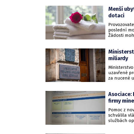
Menší uby
dotaci
Provozovatel
poslední mo
Žádosti moh
Ministerst
miliardy
Ministerstv
uzavřené pro
za nucené u
podnikatelé
Asociace:
firmy mine
Pomoc z nov
schválila vl
službách opě
Programy ne
nedosáhli. V