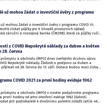
 března.
é už mohou žádat o investiční úvěry z programu
už mohou žádat o investiční úvěry z programu COVID III,
mohli získat půjčky jen k úhradě provozních výdajů.
ká záruční a rozvojová banka (ČMZRB), která za půjčky ručí,
informace k rozšíření programu na svém webu.
dostí z COVID Nepokryté náklady za duben a květen
 28. června
o průmyslu a obchodu (MPO) dnes zveřejnilo druhou výzvu
VID Nepokryté náklady. Žádosti o podporu za duben a
přijímat od 28. června do 13. září. Dotace budou moci získat
, kterým za duben a květen klesl obrat alespoň o 50 procent
nému období roku 2019.
gramu COVID 2021 za první hodiny eviduje 1062
o průmyslu a obchodu (MPO) v novém podpůrném programu
a první hodiny od jeho otevření eviduje 1062 žádostí.
odat jich podnikatelé k dnešnímu poledni zvládli zatím 463.
K to dnes uvedla mluvčí resortu Štěpánka Filipová.