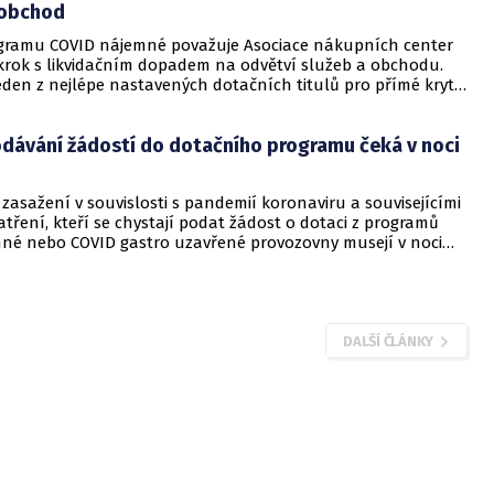
 obchod
gramu COVID nájemné považuje Asociace nákupních center
krok s likvidačním dopadem na odvětví služeb a obchodu.
eden z nejlépe nastavených dotačních titulů pro přímé krytí
nákladu podnikatelů zasažených v souvislosti s pandemií
 vládními restrikcemi. V současné době přispívá ke stabilizaci
dávání žádostí do dotačního programu čeká v noci
du a služeb. ČTK to dnes řekl předseda výkonného výboru
kupních center Jan Kubíček.
zasažení v souvislosti s pandemií koronaviru a souvisejícími
tření, kteří se chystají podat žádost o dotaci z programů
né nebo COVID gastro uzavřené provozovny musejí v noci
lánovanou odstávkou, která se uskuteční od půlnoci do
6:00 odstávka. Ministerstvo průmyslu a obchodu (MPO) to
vém webu.
DALŠÍ ČLÁNKY