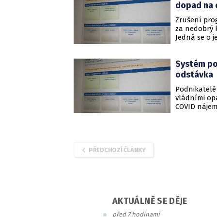
dopad na
Zrušení pro
za nedobrý 
Jedná se o j
významného 
koronaviru a
Systém po
oboru obcho
Asociace ná
odstávka
Podnikatelé 
vládními opa
COVID nájem
počítat s p
sobotních 0
uvedlo na s
PŘEDCHOZÍ ČLÁNKY
AKTUÁLNĚ SE DĚJE
před 7 hodinami