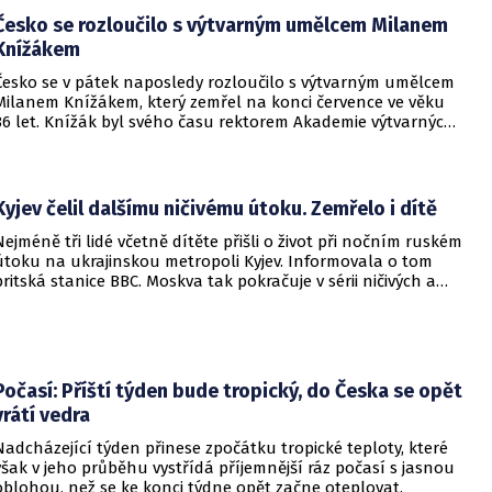
Česko se rozloučilo s výtvarným umělcem Milanem
Knížákem
Česko se v pátek naposledy rozloučilo s výtvarným umělcem
Milanem Knížákem, který zemřel na konci července ve věku
86 let. Knížák byl svého času rektorem Akademie výtvarných
umění a ředitelem Národní galerie.
Kyjev čelil dalšímu ničivému útoku. Zemřelo i dítě
Nejméně tři lidé včetně dítěte přišli o život při nočním ruském
útoku na ukrajinskou metropoli Kyjev. Informovala o tom
britská stanice BBC. Moskva tak pokračuje v sérii ničivých a
smrtících útoků na hlavní město sousední země.
Počasí: Příští týden bude tropický, do Česka se opět
vrátí vedra
Nadcházející týden přinese zpočátku tropické teploty, které
však v jeho průběhu vystřídá příjemnější ráz počasí s jasnou
oblohou, než se ke konci týdne opět začne oteplovat.