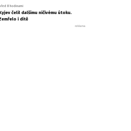
před 8 hodinami
Kyjev čelil dalšímu ničivému útoku.
Zemřelo i dítě