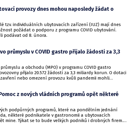
tovací provozy dnes mohou naposledy žádat o
é tzv. individuálních ubytovacích zařízení (IUZ) mají dnes
žnost požádat o podporu z programu COVID ubytování.
li podávat od 8. února.
vo průmyslu v COVID gastro přijalo žádosti za 3,3
o průmyslu a obchodu (MPO) v programu COVID gastro
vozovny přijalo 20.572 žádostí za 3,3 miliardy korun. O dotaci
zavření nebo omezení provozu kvůli pandemii mohli
 žádat do pondělí.
 Pomoc z nových vládních programů opět některé
ých podpůrných programů, které na pondělním jednání
áda, některé podnikatele v gastronomii a ubytovacích
t mine. Týkat se to bude velkých podniků i drobných firem.
řeší ani pomoc podnikatelům, kteří na ni na podzim
 tiskové zprávě to dnes uvedla Asociace hotelů a restaurací