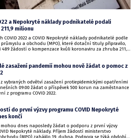
022 a Nepokryté náklady podnikatelé podali
 211,9 milionu
h COVID 2022 a COVID Nepokryté náklady podnikatelé podle
 průmyslu a obchodu (MPO), které dotační tituly připravilo,
i 489 žádostí o kompenzace kvůli koronaviru za zhruba 211,9
un. Dalších 1244 mají v systému rozpracovaných. Na dotaz
za tiskové oddělení resortu uvedl Marek Vošahlík. O
lé zasažení pandemií mohou nově žádat o pomoc z
a zaměstnance mohou podnikatelé v COVID 2022 žádat do 12.
em žádostí do COVID Nepokryté náklady je otevřen do 17.
22
 z vybraných odvětví zasažení protiepidemickými opatřeními
ešních 09:00 žádat o příspěvek 500 korun na zaměstnance
ní z programu COVID 2022.
dostí do první výzvy programu COVID Nepokryté
nes končí
 mohou dnes naposledy žádat o podporu z první výzvy
VID Nepokryté náklady. Příjem žádostí ministerstvo
obchodu (MPO) zahájilo 19. dubna. Podpora se týká období 1.