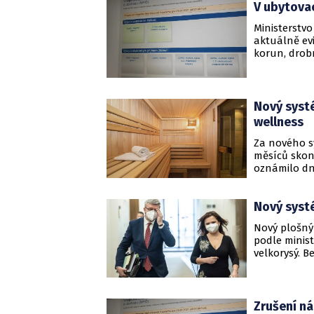
V ubytova
ČR (AHR).
Ministerstvo
aktuálně evi
korun, drob
milionů koru
1412 žádost
zařízení mo
žádat do 31.
Nový systé
podpory inve
wellness
Za nového s
měsíců skon
oznámilo dne
bezpečnostn
vládu o ote
Nový systé
uvedlo v tis
Nový plošný 
podle minis
velkorysý. B
nastavení t
asociace, ř
jednání kab
Zrušení ná