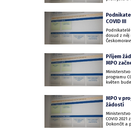
ledna až 31.
Podnikatel
COVID III
Podnikatelé 
dosud z něj 
Českomoravs
zveřejnila 
Příjem žá
MPO začne
Ministerstv
programu CO
květen bude 
podnikatelé
oproti stej
MPO v pro
žádostí
Ministerstv
COVID 2021 z
Dokončit a p
Na dotaz ČT