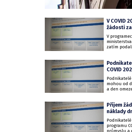
V COVID 2
žádosti za
V programec
ministerstva
zatím podal
milionu kor
ČTK to dnes 
Podnikate
příspěvek n
května, příj
COVID 20
května.
Podnikatelé
mohou od dn
a den omeze
Příjem žá
náklady d
Podnikatelé
programu CO
průmyslu a 