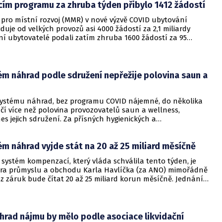
cím programu za zhruba týden přibylo 1412 žádostí
 pro místní rozvoj (MMR) v nové výzvě COVID ubytování
duje od velkých provozů asi 4000 žádostí za 2,1 miliardy
ní ubytovatelé podali zatím zhruba 1600 žádostí za 95
n. Resort to dnes uvedl na twitteru. Za zhruba týden přibylo
í. Provozovatelé hromadných i individuálních ubytovacích
hou o dotace za nucené uzavření kvůli druhé vlně pandemie
 března. Administraci programu má na starosti Státní fond
m náhrad podle sdružení nepřežije polovina saun a
stic.
ystému náhrad, bez programu COVID nájemné, do několika
čí více než polovina provozovatelů saun a wellness,
s jejich sdružení. Za přísných hygienických a
ích pravidel s využitím antigenního testování proto žádá
vření provozů. Sdružení wellness a saunových center to dnes
m náhrad vyjde stát na 20 až 25 miliard měsíčně
kové zprávě zaslané ČTK.
systém kompenzací, který vláda schválila tento týden, je
tra průmyslu a obchodu Karla Havlíčka (za ANO) mimořádně
ez záruk bude čítat 20 až 25 miliard korun měsíčně. Jednání o
ohoto režimu náhrad se účastní hlavní oborové svazy a
ekl Havlíček na tiskové konferenci po dnešním mimořádném
inetu.
hrad nájmu by mělo podle asociace likvidační