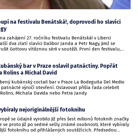
upí na festivalu Benátská!, doprovodí ho slavíci
agy
na zahájení 27. ročníku festivalu Benátská! v Liberci
lší dva zlatí slavíci Dalibor Janda a Petr Nagy, jimž se
ušit Gottovu vítěznou sérii v soutěži. První den festivalu,
iberci koná od 25. do 28. července, bude patřit oslavě
. narozenin. Samostatný koncert, který se měl v den
ubánský bar v Praze oslavil patnáctiny. Popřát
. července uskutečnit v pražské O2 areně, zpěvák ze
 důvodů před dvěma týdny zrušil.
ra Rolins a Michal David
íbený kubánský coctail bar v Praze La Bodeguita Del Medio
l patnácté výročí otevření. Oslavovat přišla řada celebrit
Rolins, Michala Davida nebo Petra Jandy.
vybíraly nejoriginálnější fotoknihu
ropě se údajně vyrobilo již přes šest milionů fotoknih značky
e se proto již po sedmé sešly známé osobnosti, které vybíraly
ější fotoknihu od přihlášených soutěžících. Předsedou
al zpěvák a zkušený fotograf Peter Nagy. Soutěž však