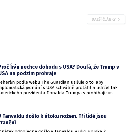
DALŠÍ ČLÁNKY
Proč Írán nechce dohodu s USA? Doufá, že Trump v
USA na podzim prohraje
Teherán podle webu The Guardian usiluje o to, aby
diplomatická jednání s USA schválně protáhl a udržel tak
amerického prezidenta Donalda Trumpa v probíhajícím
konfliktu až do podzimních voleb do Kongresu. Cílem íránské
strany je uštědřit americkému prezidentovi politickou ránu,
která by se mohla vyrovnat krizi s americkými teheránskými
rukojmími za prezidenta Jimmyho Cartera.
V Tanvaldu došlo k útoku nožem. Tři lidé jsou
zranění
V pátek odpoledne došlo v Tanvaldu v ulici Horská k