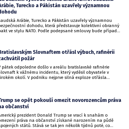
Arábie, Turecko a Pákistán uzavřely významnou
dohodu
Saudská Arábie, Turecko a Pákistán uzavřely významnou
bezpečnostní dohodu, která představuje kolektivní obranný
pakt ve stylu NATO. Podle podepsané smlouvy bude případný
útok na některou z těchto tří zemí považován za útok na
všechny členy aliance, což má posílit odstrašující sílu v
regionu.
Bratislavským Slovnaftem otřásl výbuch, rafinérii
zachvátil požár
V pátek odpoledne došlo v areálu bratislavské rafinérie
Slovnaft k vážnému incidentu, který vyděsil obyvatele v
širokém okolí. V podniku nejprve silná exploze otřásla
budovami a následně vypukl rozsáhlý požár.
Trump se opět pokouší omezit novorozencům práva
na občanství
Americký prezident Donald Trump se vrací k snahám o
omezení práva na občanství získané narozením na půdě
Spojených států. Stává se tak jen několik týdnů poté, co