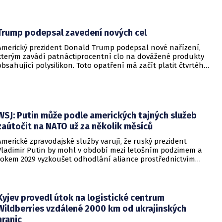
Nejvyšší soud Spojených států odmítl jeho předchozí plošší
pokus o zrušení této dlouholeté praxe.
Trump podepsal zavedení nových cel
Americký prezident Donald Trump podepsal nové nařízení,
kterým zavádí patnáctiprocentní clo na dovážené produkty
obsahující polysilikon. Toto opatření má začít platit čtvrtého
prosince a jeho hlavním úkolem je podpořit domácí
dodavatelské řetězce v oblasti mikročipů i solárních panelů.
WSJ: Putin může podle amerických tajných služeb
zaútočit na NATO už za několik měsíců
Americké zpravodajské služby varují, že ruský prezident
Vladimir Putin by mohl v období mezi letošním podzimem a
rokem 2029 vyzkoušet odhodlání aliance prostřednictvím
omezeného útoku. Cílem takových kroků by nebylo zabrání
území, ale snaha otestovat, zda členské státy dodrží své
závazky o kolektivní obraně. Tyto znepokojivé scénáře
přicházejí v době, kdy Moskva čelí rostoucímu tlaku kvůli
Kyjev provedl útok na logistické centrum
situaci na ukrajinské frontě. Masivní škody, které ukrajinské
Wildberries vzdálené 2000 km od ukrajinských
drony způsobují ruskému zázemí, totiž Kreml zahnaly do
hranic
kouta.