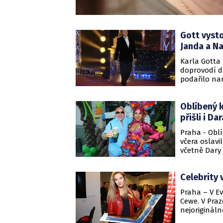
Gott vysto
Janda a N
Karla Gotta 
doprovodí da
podařilo nar
který se v L
Gottových 80
Oblíbený k
narozenin 14
zdravotních
přišli i Da
Praha - Obl
včera oslavi
včetně Dary 
Celebrity 
Praha – V Ev
Cewe. V Praz
nejorigináln
poroty se st