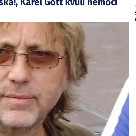
ská!, Karel Gott kvůli nemoci