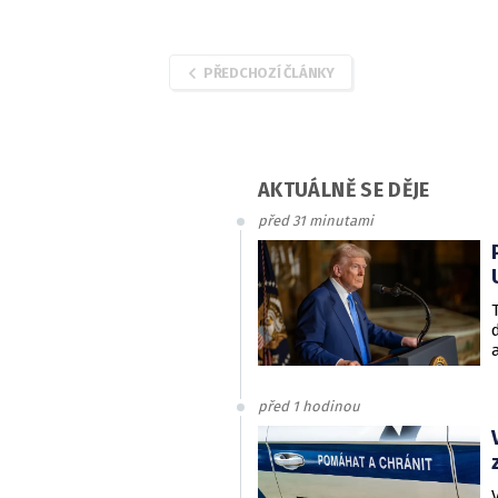
PŘEDCHOZÍ ČLÁNKY
AKTUÁLNĚ SE DĚJE
před 31 minutami
před 1 hodinou