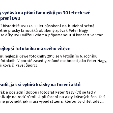
n pro zábavu, pořadatel akce totiž věnuje výtěžek na
projekty.
 vydává na přání fanoušků po 30 letech své
 první DVD
ní historické DVD za 30 let působení na hudební scéně
etné prosby fanoušků oblíbený zpěvák Peter Nagy.
se díky DVD můžou vrátit a připomenout si koncert ve Staré
DVD jsou i hosté, mezi nimiž se nachází Petr Janda (Olympic)
Rážou (Elán).
ejlepší fotoknihu má svého vítěze
tul nejlepší Cewe fotoknihy 2015 se v letošním 6. ročníku
 fotoknih. V porotě zasedly známé osobnosti jako Peter Nagy,
říková či Pavel Šporcl.
adil, jak si vybírá krásky na focení aktů
ák a poslední dobou i fotograf Peter Nagy (51) se teď v
lizuje na rock´n´roll. A při focení na akty krásných žen. Teď
ě prozradil, jak musí vypadat žena, kterou by chtěl vidět
řed svým objektivem.