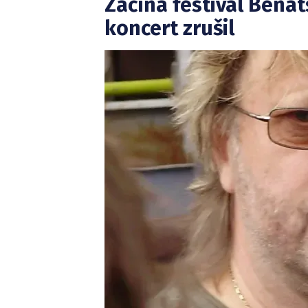
Začíná festival Benát
koncert zrušil