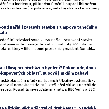
vážnému incidentu, při kterém útočník napadl lidi nožem.
Zásah záchranářů a policie si vyžádal ošetření čtyř zraněných
osob, přičemž tři z nich utrpěly těžká poranění.
Soud nařídil zastavit stavbu Trumpova tanečního
sálu
Federální odvolací soud v USA nařídil zastavení stavby
kontroverzního tanečního sálu v hodnotě 400 milionů
dolarů, který v Bílém domě prosazuje prezident Donald
Trump. Páteční rozhodnutí představuje vážnou překážku pro
administrativu a otevírá cestu k právní bitvě před Nejvyšším
soudem.
Jak Ukrajinci přichází o bydlení? Pokud odejdou z
okupovaných oblastí, Rusové jim dům zabaví
Ruské okupační úřady na územích Ukrajiny systematicky
zabavují nemovitosti civilistů, kteří před válkou uprchli do
bezpečí. Rozsáhlá investigativní analýza BBC Verify a BBC
Russian odhalila, že od roku 2024 bylo identifikováno k
zabavení nebo již přímo zkonfiskováno přes 34 tisíc domů a
bytů.
Na Blízkém východě vzniká druhé NATO. Saudská