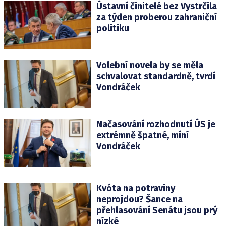
Ústavní činitelé bez Vystrčila
za týden proberou zahraniční
politiku
Volební novela by se měla
schvalovat standardně, tvrdí
Vondráček
Načasování rozhodnutí ÚS je
extrémně špatné, míní
Vondráček
Kvóta na potraviny
neprojdou? Šance na
přehlasování Senátu jsou prý
nízké