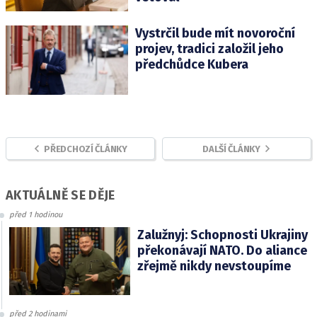
Vystrčil bude mít novoroční
projev, tradici založil jeho
předchůdce Kubera
PŘEDCHOZÍ ČLÁNKY
DALŠÍ ČLÁNKY
AKTUÁLNĚ SE DĚJE
před 1 hodinou
Zalužnyj: Schopnosti Ukrajiny
překonávají NATO. Do aliance
zřejmě nikdy nevstoupíme
před 2 hodinami