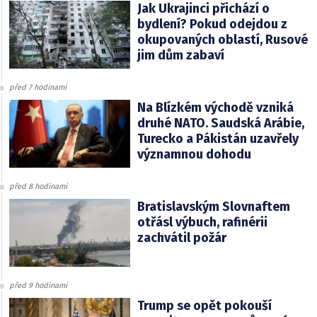
Jak Ukrajinci přichází o
bydlení? Pokud odejdou z
okupovaných oblastí, Rusové
jim dům zabaví
před 7 hodinami
Na Blízkém východě vzniká
druhé NATO. Saudská Arábie,
Turecko a Pákistán uzavřely
významnou dohodu
před 8 hodinami
Bratislavským Slovnaftem
otřásl výbuch, rafinérii
zachvátil požár
před 9 hodinami
Trump se opět pokouší