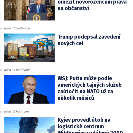
omezit novorozencům práva
na občanství
před 10 hodinami
Trump podepsal zavedení
nových cel
před 11 hodinami
WSJ: Putin může podle
amerických tajných služeb
zaútočit na NATO už za
několik měsíců
před 12 hodinami
Kyjev provedl útok na
logistické centrum