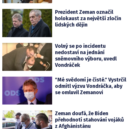
Prezident Zeman označil
holokaust za největší zločin
lidských dějin
Volný se po incidentu
nedostaví na jednání
sněmovního výboru, uvedl
Vondráček
"Mé svědomí je čisté." Vystrčil
odmítl výzvu Vondráčka, aby
se omluvil Zemanovi
Zeman doufá, že Biden
přehodnotí stahování vojáků
z Afghánistánu