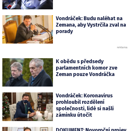
Vondráček: Budu naléhat na
Zemana, aby Vystrčila zval na
porady
K obědu s předsedy
parlamentních komor zve
Zeman pouze Vondráčka
Vondráček: Koronavirus
prohloubil rozdělení
společnosti, lidé si našli
záminku útočit
DOKUMENT: Novoroční projev