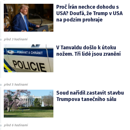
Proč Írán nechce dohodu s
USA? Doufá, že Trump v USA
na podzim prohraje
před 3 hodinami
V Tanvaldu došlo k útoku
nožem. Tři lidé jsou zranění
před 5 hodinami
Soud nařídil zastavit stavbu
Trumpova tanečního sálu
před 6 hodinami