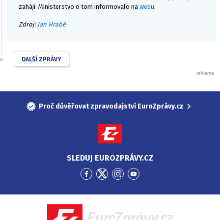
zahájí. Ministerstvo o tom informovalo na
webu
.
Zdroj:
Jan Hrabě
DALŠÍ ZPRÁVY
Proč důvěřovat zpravodajství EuroZprávy.cz
SLEDUJ EUROZPRÁVY.CZ
Přejít
Přejít
Přejít
Přejít
na
na
na
na
Facebook
Twitter
Instagram
YouTube
EuroZprávy.cz