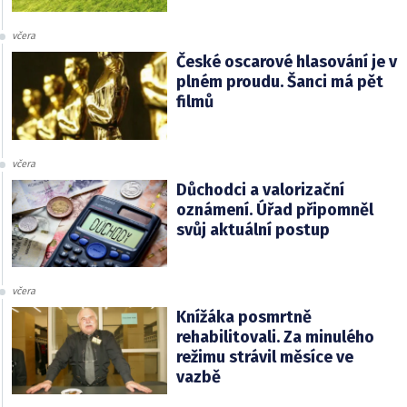
včera
České oscarové hlasování je v
plném proudu. Šanci má pět
filmů
včera
Důchodci a valorizační
oznámení. Úřad připomněl
svůj aktuální postup
včera
Knížáka posmrtně
rehabilitovali. Za minulého
režimu strávil měsíce ve
vazbě