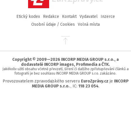
Etický kodex
Redakce
Kontakt
Vydavatel
Inzerce
Osobní údaje / Cookies
Volná místa
Přejít
na
začátek
stránky
Copyright © 2009—2026 INCORP MEDIA GROUP s.r.o., a
dodavatelé INCORP images, Profimedia a ČTK.
Jakékoliv užití obsahu včetně převzetí, šíření či dalšího zpřístupňování článků a
fotografií je bez souhlasu INCORP MEDIA GROUP s.r.o. zakázáno.
Provozovatelem zpravodajského serveru
EuroZprávy.cz
je
INCORP
MEDIA GROUP s.r.o.
, IC:
118 23 054
.