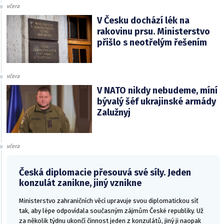
včera
V Česku dochází lék na
rakovinu prsu. Ministerstvo
přišlo s neotřelým řešením
včera
V NATO nikdy nebudeme, míní
bývalý šéf ukrajinské armády
Zalužnyj
včera
Česká diplomacie přesouvá své síly. Jeden
konzulát zanikne, jiný vznikne
Ministerstvo zahraničních věcí upravuje svou diplomatickou síť
tak, aby lépe odpovídala současným zájmům České republiky. Už
za několik týdnu ukončí činnost jeden z konzulátů, jiný ji naopak