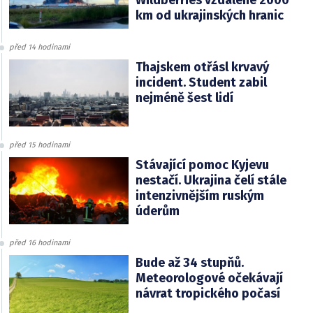
Wildberries vzdálené 2000
km od ukrajinských hranic
před 14 hodinami
Thajskem otřásl krvavý
incident. Student zabil
nejméně šest lidí
před 15 hodinami
Stávající pomoc Kyjevu
nestačí. Ukrajina čelí stále
intenzivnějším ruským
úderům
před 16 hodinami
Bude až 34 stupňů.
Meteorologové očekávají
návrat tropického počasí