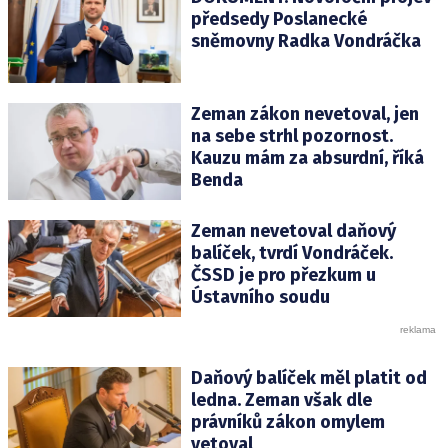
předsedy Poslanecké
sněmovny Radka Vondráčka
Zeman zákon nevetoval, jen
na sebe strhl pozornost.
Kauzu mám za absurdní, říká
Benda
Zeman nevetoval daňový
balíček, tvrdí Vondráček.
ČSSD je pro přezkum u
Ústavního soudu
Daňový balíček měl platit od
ledna. Zeman však dle
právníků zákon omylem
vetoval