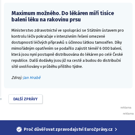
Maximum možného. Do lékáren míří tisíce
balení léku na rakovinu prsu
Ministerstvo zdravotnictví ve spolupráci se Státním ústavem pro
kontrolu léčiv pokračuje v intenzivním řešení omezené
dostupnosti léčivých přípravků s účinnou látkou tamoxifen. Díky
mimořádným opatřením se podařilo zajistit téměř 6 000 balení,
která jsou nyní postupně distribuována do lékáren po celé České
republice. Další dodávky jsou již na cestě a budou do distribuční
sítě uvolňovány v průběhu příštího týdne.
Zdroj:
Jan Hrabě
DALŠÍ ZPRÁVY
Proč důvěřovat zpravodajství EuroZprávy.cz