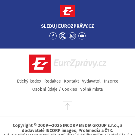
SLEDUJ EUROZPRÁVY.CZ
Přejít
Přejít
Přejít
Přejít
na
na
na
na
Facebook
Twitter
Instagram
YouTube
EuroZprávy.cz
Etický kodex
Redakce
Kontakt
Vydavatel
Inzerce
Osobní údaje / Cookies
Volná místa
Přejít
na
začátek
stránky
Copyright © 2009—2026 INCORP MEDIA GROUP s.r.o., a
dodavatelé INCORP images, Profimedia a ČTK.