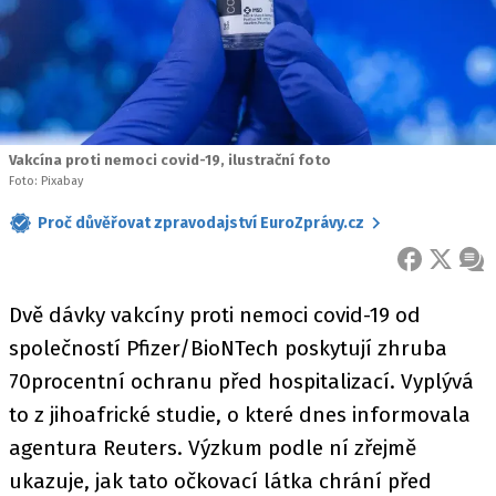
Vakcína proti nemoci covid-19, ilustrační foto
Foto: Pixabay
Proč důvěřovat zpravodajství EuroZprávy.cz
FACEBOOK
X
ZPR
Dvě dávky vakcíny proti nemoci covid-19 od
společností Pfizer/BioNTech poskytují zhruba
70procentní ochranu před hospitalizací. Vyplývá
to z jihoafrické studie, o které dnes informovala
agentura Reuters. Výzkum podle ní zřejmě
ukazuje, jak tato očkovací látka chrání před