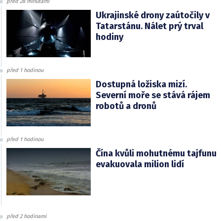
před 28 minutami
Ukrajinské drony zaútočily v
Tatarstánu. Nálet prý trval
hodiny
před 1 hodinou
Dostupná ložiska mizí.
Severní moře se stává rájem
robotů a dronů
před 1 hodinou
Čína kvůli mohutnému tajfunu
evakuovala milion lidí
před 2 hodinami