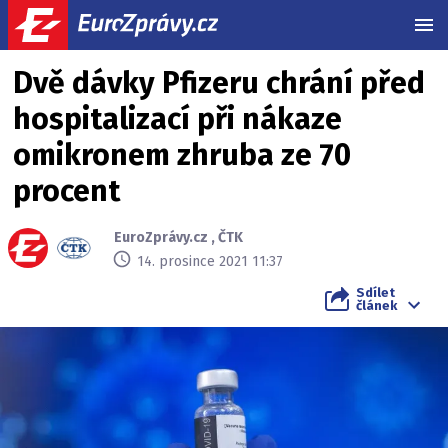
MEN
Dvě dávky Pfizeru chrání před
hospitalizací při nákaze
omikronem zhruba ze 70
procent
EuroZprávy.cz
,
ČTK
14. prosince 2021 11:37
Sdílet
článek