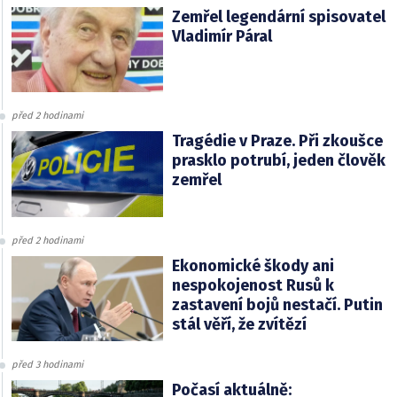
Zemřel legendární spisovatel
Vladimír Páral
před 2 hodinami
Tragédie v Praze. Při zkoušce
prasklo potrubí, jeden člověk
zemřel
před 2 hodinami
Ekonomické škody ani
nespokojenost Rusů k
zastavení bojů nestačí. Putin
stál věří, že zvítězí
před 3 hodinami
Počasí aktuálně: