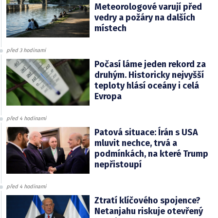
Meteorologové varují před
vedry a požáry na dalších
místech
před 3 hodinami
Počasí láme jeden rekord za
druhým. Historicky nejvyšší
teploty hlásí oceány i celá
Evropa
před 4 hodinami
Patová situace: Írán s USA
mluvit nechce, trvá a
podmínkách, na které Trump
nepřistoupí
před 4 hodinami
Ztratí klíčového spojence?
Netanjahu riskuje otevřený