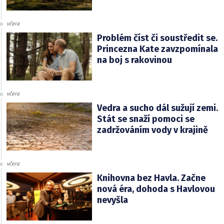
včera
Problém číst či soustředit se.
Princezna Kate zavzpomínala
na boj s rakovinou
včera
Vedra a sucho dál sužují zemi.
Stát se snaží pomoci se
zadržováním vody v krajině
včera
Knihovna bez Havla. Začne
nová éra, dohoda s Havlovou
nevyšla