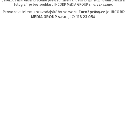
Jakékoliv užití obsahu včetně převzetí, šíření či dalšího zpřístupňování článků a
fotografií je bez souhlasu INCORP MEDIA GROUP s.r.o. zakázáno.
Provozovatelem zpravodajského serveru
EuroZprávy.cz
je
INCORP
MEDIA GROUP s.r.o.
, IC:
118 23 054
.