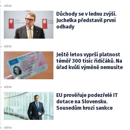
včera
Důchody se v lednu zvýší.
Juchelka představil první
odhady
včera
Ještě letos vyprší platnost
téměř 300 tisíc řidičáků. Na
úřad kvůli výměně nemusíte
včera
EU prověřuje podezřelé IT
dotace na Slovensku.
Sousedům hrozí sankce
včera