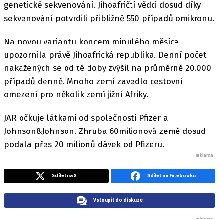
genetické sekvenování. Jihoafričtí vědci dosud díky
sekvenování potvrdili přibližně 550 případů omikronu.
Na novou variantu koncem minulého měsíce
upozornila právě Jihoafrická republika. Denní počet
nakažených se od té doby zvýšil na průměrně 20.000
případů denně. Mnoho zemí zavedlo cestovní
omezení pro několik zemí jižní Afriky.
JAR očkuje látkami od společnosti Pfizer a
Johnson&Johnson. Zhruba 60milionová země dosud
podala přes 20 milionů dávek od Pfizeru.
Sdílet na X
Sdílet na Facebooku
Vstoupit do diskuze