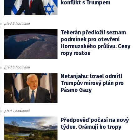
konflikt s Trumpem
před 5 hodinami
Teherán předložil seznam
podmínek pro otevření
Hormuzského průlivu. Ceny
ropy rostou
před 6 hodinami
Netanjahu: Izrael odmítl
Trumpův mírový plán pro
Pásmo Gazy
před 7 hodinami
Předpověď počasí na nový
týden. Orámují ho tropy