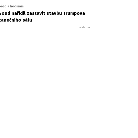
před 4 hodinami
Soud nařídil zastavit stavbu Trumpova
tanečního sálu