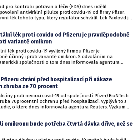
d pro kontrolu potravin a léčiv (FDA) dnes udělil
volení antivirální pilulce proti covidu-19 od firmy Pfizer.
rvní lék tohoto typu, který regulátor schválil. Lék Paxlovid je
soby krátce po prokázání nákazy koronavirem a jeho cílem je
ršení symptomů a vyhnout se tak hospitalizaci či úmrtí.
ální lék proti covidu od Pfizeru je pravděpodobně
roti variantě omikron
ní lék proti covidu-19 vyvíjený firmou Pfizer je
ně účinný i proti variantě omikron. S odvoláním na
americké společnosti o tom dnes informovala agentura
 základě výzkumu provedeného na 2250 lidech firma také
 její antivirotikum snižuje ve skupině ohrožených potřebu
Pfizeru chrání před hospitalizací při nákaze
 a riziko úmrtí na covid-19 až o 89 procent. Platí to, je-li
odán krátce po objevení prvních symptomů.
 zhruba ze 70 procent
kcíny proti nemoci covid-19 od společností Pfizer/BioNTech
ruba 70procentní ochranu před hospitalizací. Vyplývá to z
studie, o které dnes informovala agentura Reuters. Výzkum
jmě ukazuje, jak tato očkovací látka chrání před novou
ronaviru, která se v JAR začala šířit v posledních týdnech.
ůli omikronu bude potřeba čtvrtá dávka dříve, než se