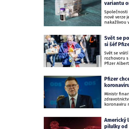
variantu 
Společnosti 
nové verze j
nakažlivou 
podle studií
poskytovaly 
Svět se po
si šéf Pfiz
Svět se vrát
rozhovoru s 
Pfizer Alber
Pfizer chc
koronavir
Ministr fina
zdravotnictv
koronaviru 
Jednání o ná
Stanjury fir
Americký l
dnes řekl n
pilulky od