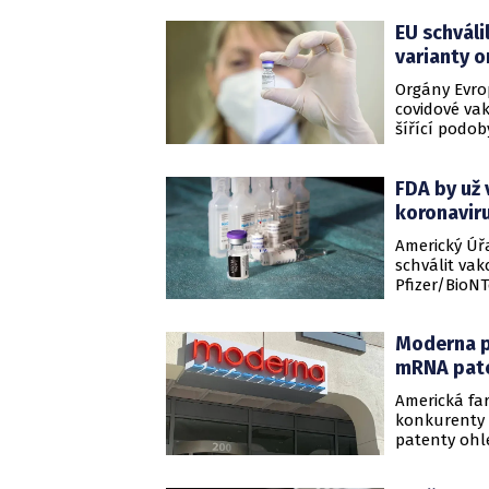
EU schváli
varianty 
Orgány Evro
covidové vak
šířící podob
let, kteří a
dále rozšiř
FDA by už 
pandemie za
koronavir
Americký Úřa
schválit vak
Pfizer/BioNT
serveru Poli
krátce po am
Moderna po
mRNA pat
Americká fa
konkurenty -
patenty ohl
při výrobě v
dvojici spol