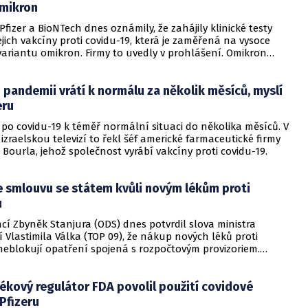
omikron
Pfizer a BioNTech dnes oznámily, že zahájily klinické testy
ejich vakcíny proti covidu-19, která je zaměřená na vysoce
variantu omikron. Firmy to uvedly v prohlášení. Omikron
 dokáže do určité míry obejít ochranu, kterou proti covidu-19
dvě dávky stávající vakcíny.
 pandemii vrátí k normálu za několik měsíců, myslí
eru
í po covidu-19 k téměř normální situaci do několika měsíců. V
izraelskou televizí to řekl šéf americké farmaceutické firmy
t Bourla, jehož společnost vyrábí vakcíny proti covidu-19.
e smlouvu se státem kvůli novým lékům proti
u
ncí Zbyněk Stanjura (ODS) dnes potvrdil slova ministra
í Vlastimila Válka (TOP 09), že nákup nových léků proti
neblokují opatření spojená s rozpočtovým provizoriem.
kupu za 1,8 miliardy korun vede Válek s firmou Pfizer, podle
ma požaduje, aby smlouvu uzavřel stát. Ministr financí to
ékový regulátor FDA povolil použití covidové
ovinářům.
 Pfizeru