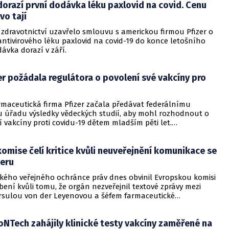
orazí první dodávka léku paxlovid na covid. Cenu
kvapen, protože používá vlastní patentované technologie.
vo tají
 zdravotnictví uzavřelo smlouvu s americkou firmou Pfizer o
ntivirového léku paxlovid na covid-19 do konce letošního
dávka dorazí v září.
er požádala regulátora o povolení své vakcíny pro
rmaceutická firma Pfizer začala předávat federálnímu
 úřadu výsledky vědeckých studií, aby mohl rozhodnout o
í vakcíny proti covidu-19 dětem mladším pěti let.
 o tom dnes agentura Bloomberg. Pro starší věkové
 americký Úřad pro kontrolu potravin a léčiv (FDA) povolení
omise čelí kritice kvůli neuveřejnění komunikace se
zeru
kého veřejného ochránce práv dnes obvinil Evropskou komisi
bení kvůli tomu, že orgán nezveřejnil textové zprávy mezi
rsulou von der Leyenovou a šéfem farmaceutické
Pfizer Albertem Bourlou, které si vyměnili při vyjednávání
 o nákupu vakcín proti covidu-19.
ioNTech zahájily klinické testy vakcíny zaměřené na