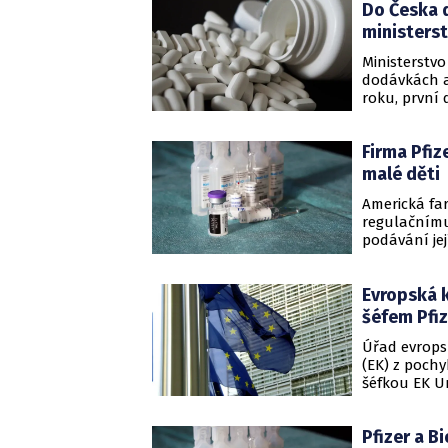
Do Česka d
žalobou pře
ministerst
Ministerstvo
dodávkách a
roku, první 
Firma Pfiz
malé děti
Americká fa
regulačnímu
podávání jej
Informovala
kategorie už
Evropská k
vydal.
šéfem Pfi
Úřad evrops
(EK) z pochy
šéfkou EK U
společnosti 
obří dohody
Pfizer a B