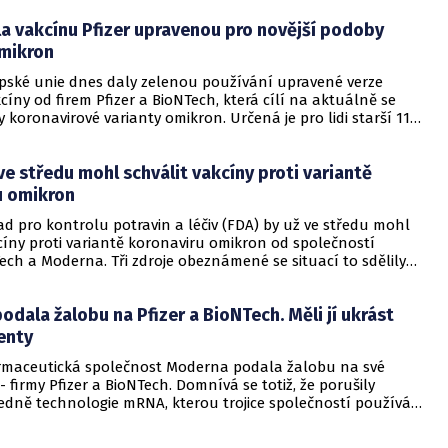
la vakcínu Pfizer upravenou pro novější podoby
omikron
pské unie dnes daly zelenou používání upravené verze
cíny od firem Pfizer a BioNTech, která cílí na aktuálně se
y koronavirové varianty omikron. Určená je pro lidi starší 11
bsolvovali alespoň prvotní očkování proti covidu-19. Schválení
uje možnosti prevence před očekávaným novým rozmachem
ve středu mohl schválit vakcíny proti variantě
 chladnějších měsíců.
u omikron
d pro kontrolu potravin a léčiv (FDA) by už ve středu mohl
cíny proti variantě koronaviru omikron od společností
ech a Moderna. Tři zdroje obeznámené se situací to sdělily
tico. Úřad prezidenta Joea Bidena chce vakcíny začít nabízet
erickém svátku práce, který připadá na 5. září.
dala žalobu na Pfizer a BioNTech. Měli jí ukrást
enty
rmaceutická společnost Moderna podala žalobu na své
 firmy Pfizer a BioNTech. Domnívá se totiž, že porušily
edně technologie mRNA, kterou trojice společností používá
akcín proti covidu-19, uvedla agentura AP. Moderna žaluje
ečností u amerického i německého soudu. Pfizer tvrdí, že je