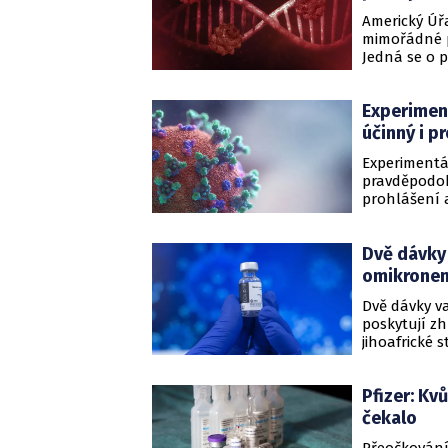
Americký Úřa
mimořádné po
Jedná se o p
určen pro o
předejít zho
Experiment
účinný i p
Experimentál
pravděpodob
prohlášení 
Reuters. Na
oznámila, že
Dvě dávky 
hospitalizace
přípravek p
omikronem
Dvě dávky va
poskytují zh
jihoafrické 
podle ní zře
variantou ko
Pfizer: Kv
čekalo