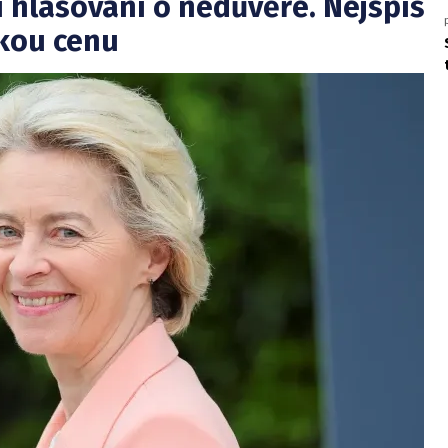
í hlasování o nedůvěře. Nejspíš
okou cenu