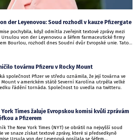
on der Leyenovou: Soud rozhodl v kauze Pfizergate
ise pochybila, když odmítla zveřejnit textové zprávy mezi
 Ursulou von der Leyenovou a šéfem farmaceutické firmy
rtem Bourlou, rozhodl dnes Soudní dvůr Evropské unie. Tato
probíhala během pandemie covidu-19, kdy EU vyjednávala
ovací kontrakt své historie.
ičilo továrnu Pfizeru v Rocky Mount
á společnost Pfizer ve středu oznámila, že její továrna ve
 Mount v americkém státě Severní Karolína utrpěla velké
ledku řádění tornáda. Společnost to uvedla na twitteru.
 York Times žaluje Evropskou komisi kvůli zprávám
šéfkou a Pfizerem
ík The New York Times (NYT) se obrátil na nejvyšší soud
e ve snaze získat textové zprávy, které si předsedkyně
mise Ursula von der Leyenová posílala se šéfem