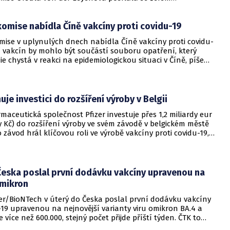
ké společnosti Pfizer Albertem Bourlou. Žaloba byla podána
etaily však zatím Soudní dvůr EU neposkytl, zjistil web Politico
omise nabídla Číně vakcíny proti covidu-19
mise v uplynulých dnech nabídla Číně vakcíny proti covidu-
í vakcín by mohlo být součástí souboru opatření, který
e chystá v reakci na epidemiologickou situaci v Číně, píše
inancial Times s odvoláním na své zdroje. Čína již dříve
roočkování jejího obyvatelstva je dostatečně vysoké.
uje investici do rozšíření výroby v Belgii
maceutická společnost Pfizer investuje přes 1,2 miliardy eur
dy Kč) do rozšíření výroby ve svém závodě v belgickém městě
 závod hrál klíčovou roli ve výrobě vakcíny proti covidu-19,
er vyvinul s německou biotechnologickou společností
jí produkce tam začala na konci roku 2020.
Česka poslal první dodávku vakcíny upravenou na
omikron
zer/BioNTech v úterý do Česka poslal první dodávku vakcíny
-19 upravenou na nejnovější varianty viru omikron BA.4 a
e více než 600.000, stejný počet přijde příští týden. ČTK to
mluvčí ministerstva Ondřej Jakob.