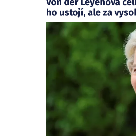
Von der Leyenová čel
ho ustojí, ale za vys