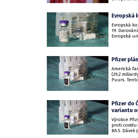
farmaceutic
25. ledna, d
Evropská k
Evropská ko
19. Darován
Evropská uni
dnes deník F
uvedla, že p
Pfizer plán
Americká far
(29,2 miliar
Puurs. Tento
kterou Pfiz
BioNTech. Je
Pfizer do 
variantu 
Výrobce Pfi
proti covidu
BA.5. Dávek j
dnes sdělil 