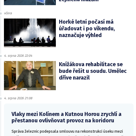
včera
Horké letní počasí má
úřadovat i po víkendu,
naznačuje výhled
4. srpna 2026 22:04
Knížákova rehabilitace se
bude řešit u soudu. Umělec
dříve narazil
4. srpna 2026 21:08
Vlaky mezi Kolínem a Kutnou Horou zrychlí a
přestanou ovlivňovat provoz na koridoru
Správa železnic podepsala smlouvu na rekonstrukci úseku mezi