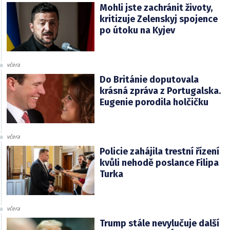
Mohli jste zachránit životy,
kritizuje Zelenskyj spojence
po útoku na Kyjev
včera
Do Británie doputovala
krásná zpráva z Portugalska.
Eugenie porodila holčičku
včera
Policie zahájila trestní řízení
kvůli nehodě poslance Filipa
Turka
včera
Trump stále nevylučuje další