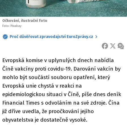
Očkování, ilustrační foto
Foto: Pixabay
Proč důvěřovat zpravodajství EuroZprávy.cz
FACEBOOK
X
ZPR
Evropská komise v uplynulých dnech nabídla
Číně vakcíny proti covidu-19. Darování vakcín by
mohlo být součástí souboru opatření, který
Evropská unie chystá v reakci na
epidemiologickou situaci v Číně, píše dnes deník
Financial Times s odvoláním na své zdroje. Čína
již dříve uvedla, že proočkování jejího
obyvatelstva je dostatečně vysoké.