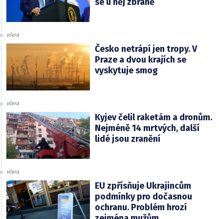
se u něj zbraně
včera
Česko netrápí jen tropy. V
Praze a dvou krajích se
vyskytuje smog
včera
Kyjev čelil raketám a dronům.
Nejméně 14 mrtvých, další
lidé jsou zranění
včera
EU zpřísňuje Ukrajincům
podmínky pro dočasnou
ochranu. Problém hrozí
zejména mužům