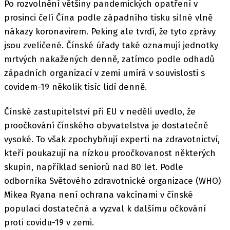
Po rozvolnění většiny pandemických opatření v
prosinci čelí Čína podle západního tisku silné vlně
nákazy koronavirem. Peking ale tvrdí, že tyto zprávy
jsou zveličené. Čínské úřady také oznamují jednotky
mrtvých nakažených denně, zatímco podle odhadů
západních organizací v zemi umírá v souvislosti s
covidem-19 několik tisíc lidí denně.
Čínské zastupitelství při EU v neděli uvedlo, že
proočkování čínského obyvatelstva je dostatečně
vysoké. To však zpochybňují experti na zdravotnictví,
kteří poukazují na nízkou proočkovanost některých
skupin, například seniorů nad 80 let. Podle
odborníka Světového zdravotnické organizace (WHO)
Mikea Ryana není ochrana vakcínami v čínské
populaci dostatečná a vyzval k dalšímu očkování
proti covidu-19 v zemi.