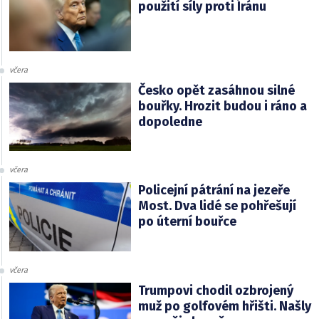
použití síly proti Íránu
včera
Česko opět zasáhnou silné
bouřky. Hrozit budou i ráno a
dopoledne
včera
Policejní pátrání na jezeře
Most. Dva lidé se pohřešují
po úterní bouřce
včera
Trumpovi chodil ozbrojený
muž po golfovém hřišti. Našly