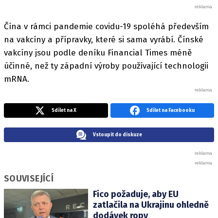
Čína v rámci pandemie covidu-19 spoléhá především
na vakcíny a přípravky, které si sama vyrábí. Čínské
vakcíny jsou podle deníku Financial Times méně
účinné, než ty západní výroby používající technologii
mRNA.
Sdílet na X
Sdílet na Facebooku
Vstoupit do diskuze
SOUVISEJÍCÍ
Fico požaduje, aby EU
zatlačila na Ukrajinu ohledně
dodávek ropy