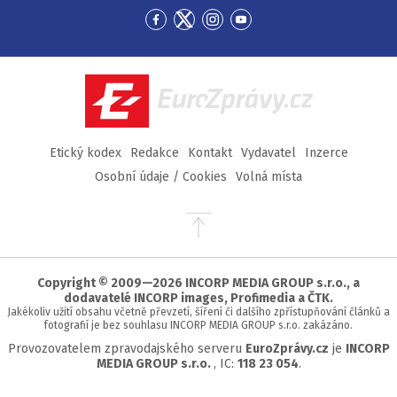
Přejít
Přejít
Přejít
Přejít
na
na
na
na
Facebook
Twitter
Instagram
YouTube
EuroZprávy.cz
Etický kodex
Redakce
Kontakt
Vydavatel
Inzerce
Osobní údaje / Cookies
Volná místa
Přejít
na
začátek
stránky
Copyright © 2009—2026 INCORP MEDIA GROUP s.r.o., a
dodavatelé INCORP images, Profimedia a ČTK.
Jakékoliv užití obsahu včetně převzetí, šíření či dalšího zpřístupňování článků a
fotografií je bez souhlasu INCORP MEDIA GROUP s.r.o. zakázáno.
Provozovatelem zpravodajského serveru
EuroZprávy.cz
je
INCORP
MEDIA GROUP s.r.o.
, IC:
118 23 054
.