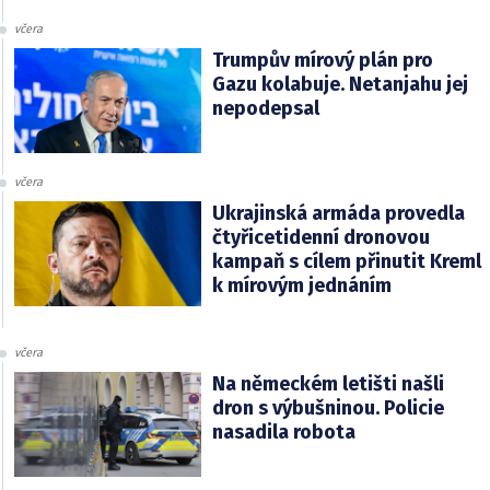
včera
Trumpův mírový plán pro
Gazu kolabuje. Netanjahu jej
nepodepsal
včera
Ukrajinská armáda provedla
čtyřicetidenní dronovou
kampaň s cílem přinutit Kreml
k mírovým jednáním
včera
Na německém letišti našli
dron s výbušninou. Policie
nasadila robota