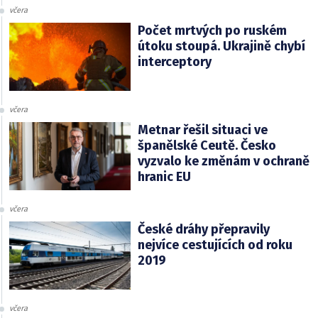
včera
Počet mrtvých po ruském
útoku stoupá. Ukrajině chybí
interceptory
včera
Metnar řešil situaci ve
španělské Ceutě. Česko
vyzvalo ke změnám v ochraně
hranic EU
včera
České dráhy přepravily
nejvíce cestujících od roku
2019
včera