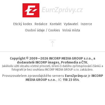
EuroZprávy.cz
Etický kodex
Redakce
Kontakt
Vydavatel
Inzerce
Osobní údaje / Cookies
Volná místa
Přejít
na
začátek
stránky
Copyright © 2009—2026 INCORP MEDIA GROUP s.r.o., a
dodavatelé INCORP images, Profimedia a ČTK.
Jakékoliv užití obsahu včetně převzetí, šíření či dalšího zpřístupňování článků a
fotografií je bez souhlasu INCORP MEDIA GROUP s.r.o. zakázáno.
Provozovatelem zpravodajského serveru
EuroZprávy.cz
je
INCORP
MEDIA GROUP s.r.o.
, IC:
118 23 054
.