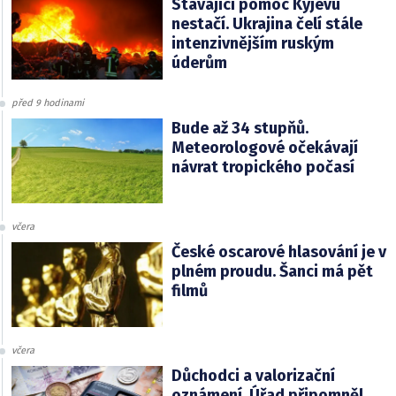
Stávající pomoc Kyjevu
nestačí. Ukrajina čelí stále
intenzivnějším ruským
úderům
před 9 hodinami
Bude až 34 stupňů.
Meteorologové očekávají
návrat tropického počasí
včera
České oscarové hlasování je v
plném proudu. Šanci má pět
filmů
včera
Důchodci a valorizační
oznámení. Úřad připomněl