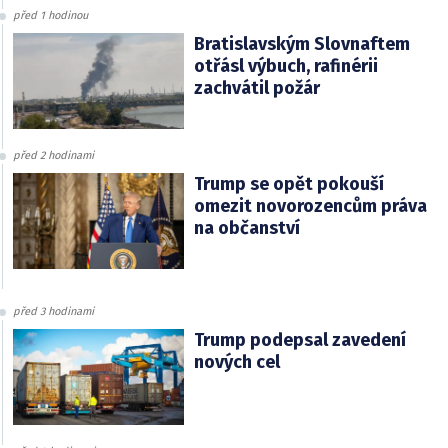
před 1 hodinou
Bratislavským Slovnaftem
otřásl výbuch, rafinérii
zachvátil požár
před 2 hodinami
Trump se opět pokouší
omezit novorozencům práva
na občanství
před 3 hodinami
Trump podepsal zavedení
nových cel