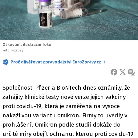
Očkování, ilustrační foto
Foto: Pixabay
Proč důvěřovat zpravodajství EuroZprávy.cz
FACEBOOK
X
ZPR
Společnosti Pfizer a BioNTech dnes oznámily, že
zahájily klinické testy nové verze jejich vakcíny
proti covidu-19, která je zaměřená na vysoce
nakažlivou variantu omikron. Firmy to uvedly v
prohlášení. Omikron podle studií dokáže do
určité míry obejít ochranu, kterou proti covidu-19