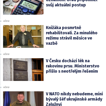
svůj aktuální postup
včera
Knížáka posmrtně
rehabilitovali. Za minulého
režimu strávil měsíce ve
vazbě
včera
V Česku dochází lék na
rakovinu prsu. Ministerstvo
přišlo s neotřelým řešením
včera
V NATO nikdy nebudeme, míní
bývalý šéf ukrajinské armády
Zalužnyj