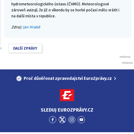
hydrometeorologického ústavu (ČHMÚ). Meteorologové
zároveň avizují, že již o víkendu by se horké počasí mělo vrátit i
na další místa v republice.
Zdroj:
Jan Hrabě
DALŠÍ ZPRÁVY
Proč důvěřovat zpravodajství EuroZprávy.cz
SLEDUJ EUROZPRÁVY.CZ
Přejít
Přejít
Přejít
Přejít
na
na
na
na
Facebook
Twitter
Instagram
YouTube