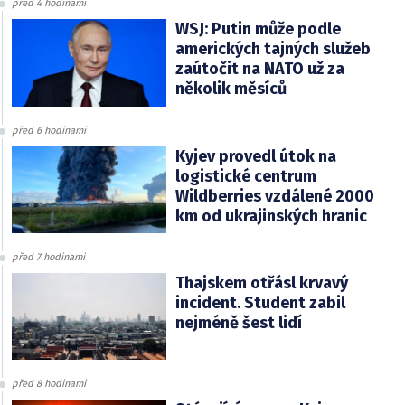
před 4 hodinami
WSJ: Putin může podle
amerických tajných služeb
zaútočit na NATO už za
několik měsíců
před 6 hodinami
Kyjev provedl útok na
logistické centrum
Wildberries vzdálené 2000
km od ukrajinských hranic
před 7 hodinami
Thajskem otřásl krvavý
incident. Student zabil
nejméně šest lidí
před 8 hodinami