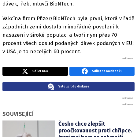
dávek," řekl mluvčí BioNTech.
Vakcína firem Pfizer/BioNTech byla první, která v řadě
západních zemí dostala mimořádné povolení k
nasazení v široké populaci a tvoří nyní přes 70
procent všech dosud podaných dávek podaných v EU;
v USA je to necelých 60 procent.
Sdílet na X
Sdílet na Facebooku
Vstoupit do diskuze
SOUVISEJÍCÍ
Česko chce zlepšit
proočkovanost proti chřipce.