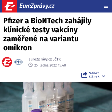
MEN
Pfizer a BioNTech zahájily
klinické testy vakcíny
zaměřené na variantu
omikron
EuroZprávy.cz
,
ČTK
25. ledna 2022 15:48
Sdílet
článek