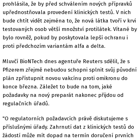
prohlásila, že by před schválením nových přípravků
upřednostňovala provedení klinických testů. V nich
bude chtít vidět zejména to, že nová látka tvoří v krvi
testovaných osob větší množství protilátek. Vítané by
bylo rovněž, pokud by poskytovala lepší ochranu i
proti předchozím variantám alfa a delta.
Mluvčí BioNTech dnes agentuře Reuters sdělil, že s
Pfizerem zřejmě nebudou schopni splnit svůj původní
plán zpřístupnit novou vakcínu proti omikronu do
konce března. Záležet to bude na tom, jaké
požadavky na nový preparát nakonec přijdou od
regulačních úřadů.
"O regulatorních požadavcích právě diskutujeme s
příslušnými úřady. Zahrnutí dat z klinických testů do
žádostí může mít dopad na termín doručení prvních