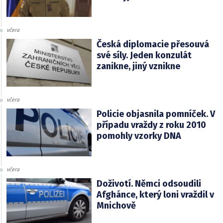
včera
Česká diplomacie přesouvá
své síly. Jeden konzulát
zanikne, jiný vznikne
včera
Policie objasnila pomníček. V
případu vraždy z roku 2010
pomohly vzorky DNA
včera
Doživotí. Němci odsoudili
Afghánce, který loni vraždil v
Mnichově