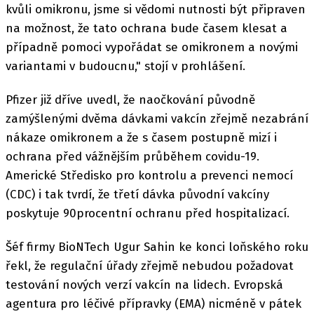
kvůli omikronu, jsme si vědomi nutnosti být připraven
na možnost, že tato ochrana bude časem klesat a
případně pomoci vypořádat se omikronem a novými
variantami v budoucnu," stojí v prohlášení.
Pfizer již dříve uvedl, že naočkování původně
zamýšlenými dvěma dávkami vakcín zřejmě nezabrání
nákaze omikronem a že s časem postupně mizí i
ochrana před vážnějším průběhem covidu-19.
Americké Středisko pro kontrolu a prevenci nemocí
(CDC) i tak tvrdí, že třetí dávka původní vakcíny
poskytuje 90procentní ochranu před hospitalizací.
Šéf firmy BioNTech Ugur Sahin ke konci loňského roku
řekl, že regulační úřady zřejmě nebudou požadovat
testování nových verzí vakcín na lidech. Evropská
agentura pro léčivé přípravky (EMA) nicméně v pátek