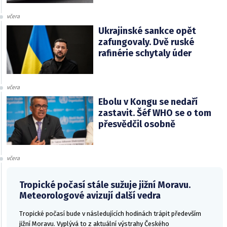
včera
Ukrajinské sankce opět
zafungovaly. Dvě ruské
rafinérie schytaly úder
včera
Ebolu v Kongu se nedaří
zastavit. Šéf WHO se o tom
přesvědčil osobně
včera
Tropické počasí stále sužuje jižní Moravu.
Meteorologové avizují další vedra
Tropické počasí bude v následujících hodinách trápit především
jižní Moravu. Vyplývá to z aktuální výstrahy Českého