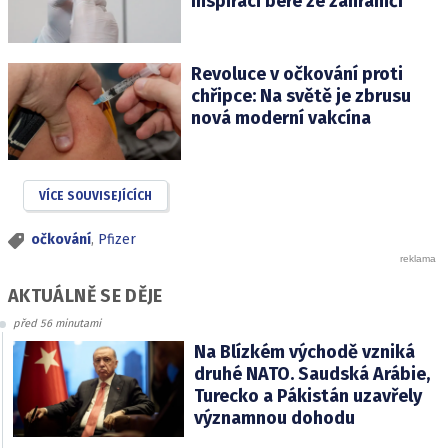
Inspiraci bere ze zahraničí
Revoluce v očkování proti
chřipce: Na světě je zbrusu
nová moderní vakcína
VÍCE SOUVISEJÍCÍCH
očkování
,
Pfizer
AKTUÁLNĚ SE DĚJE
před 56 minutami
Na Blízkém východě vzniká
druhé NATO. Saudská Arábie,
Turecko a Pákistán uzavřely
významnou dohodu