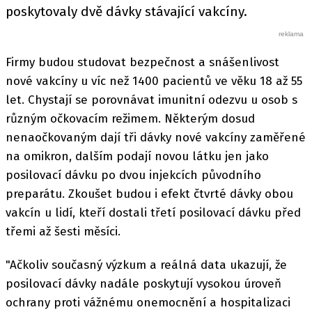
poskytovaly dvě dávky stávající vakcíny.
Firmy budou studovat bezpečnost a snášenlivost
nové vakcíny u víc než 1400 pacientů ve věku 18 až 55
let. Chystají se porovnávat imunitní odezvu u osob s
různým očkovacím režimem. Některým dosud
nenaočkovaným dají tři dávky nové vakcíny zaměřené
na omikron, dalším podají novou látku jen jako
posilovací dávku po dvou injekcích původního
preparátu. Zkoušet budou i efekt čtvrté dávky obou
vakcín u lidí, kteří dostali třetí posilovací dávku před
třemi až šesti měsíci.
"Ačkoliv současný výzkum a reálná data ukazují, že
posilovací dávky nadále poskytují vysokou úroveň
ochrany proti vážnému onemocnění a hospitalizaci