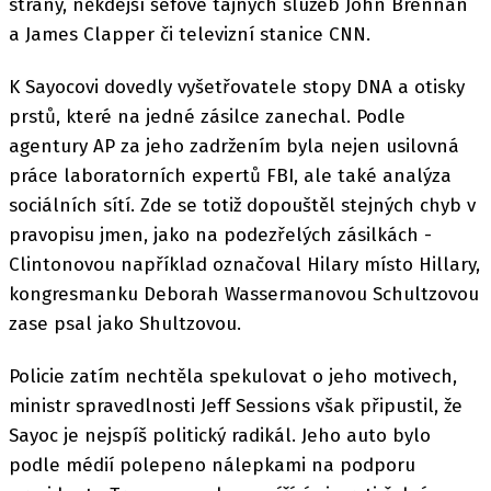
strany, někdejší šéfové tajných služeb John Brennan
a James Clapper či televizní stanice CNN.
K Sayocovi dovedly vyšetřovatele stopy DNA a otisky
prstů, které na jedné zásilce zanechal. Podle
agentury AP za jeho zadržením byla nejen usilovná
práce laboratorních expertů FBI, ale také analýza
sociálních sítí. Zde se totiž dopouštěl stejných chyb v
pravopisu jmen, jako na podezřelých zásilkách -
Clintonovou například označoval Hilary místo Hillary,
kongresmanku Deborah Wassermanovou Schultzovou
zase psal jako Shultzovou.
Policie zatím nechtěla spekulovat o jeho motivech,
ministr spravedlnosti Jeff Sessions však připustil, že
Sayoc je nejspíš politický radikál. Jeho auto bylo
podle médií polepeno nálepkami na podporu