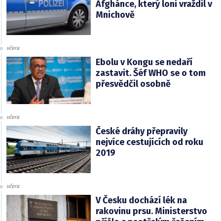
Afghánce, který loni vraždil v
Mnichově
včera
Ebolu v Kongu se nedaří
zastavit. Šéf WHO se o tom
přesvědčil osobně
včera
České dráhy přepravily
nejvíce cestujících od roku
2019
včera
V Česku dochází lék na
rakovinu prsu. Ministerstvo