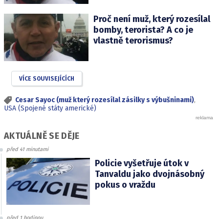
Proč není muž, který rozesílal
bomby, terorista? A co je
vlastně terorismus?
VÍCE SOUVISEJÍCÍCH
Cesar Sayoc (muž který rozesílal zásilky s výbušninami)
,
USA (Spojené státy americké)
AKTUÁLNĚ SE DĚJE
před 41 minutami
Policie vyšetřuje útok v
Tanvaldu jako dvojnásobný
pokus o vraždu
před 1 hodinou