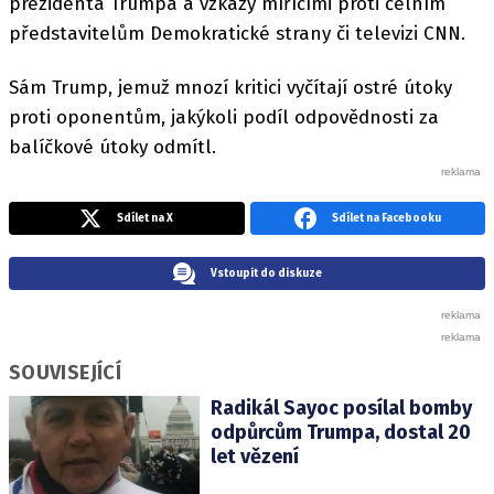
prezidenta Trumpa a vzkazy mířícími proti čelním
představitelům Demokratické strany či televizi CNN.
Sám Trump, jemuž mnozí kritici vyčítají ostré útoky
proti oponentům, jakýkoli podíl odpovědnosti za
balíčkové útoky odmítl.
Sdílet na X
Sdílet na Facebooku
Vstoupit do diskuze
SOUVISEJÍCÍ
Radikál Sayoc posílal bomby
odpůrcům Trumpa, dostal 20
let vězení