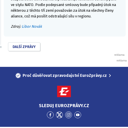
ve stylu NATO. Podle podepsané smlouvy bude případný útok na
některou z těchto tří zemí považován za útok na všechny členy
aliance, což má posílit odstrašující sílu v regionu.
Zdroj:
Libor Novák
DALŠÍ ZPRÁVY
Proč důvěřovat zpravodajství EuroZprávy.cz
SLEDUJ EUROZPRÁVY.CZ
Přejít
Přejít
Přejít
Přejít
na
na
na
na