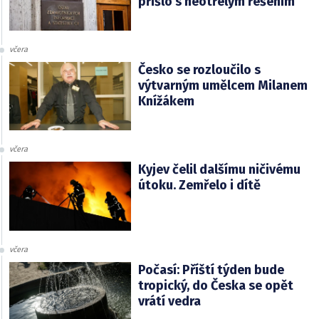
přišlo s neotřelým řešením
včera
Česko se rozloučilo s
výtvarným umělcem Milanem
Knížákem
včera
Kyjev čelil dalšímu ničivému
útoku. Zemřelo i dítě
včera
Počasí: Příští týden bude
tropický, do Česka se opět
vrátí vedra