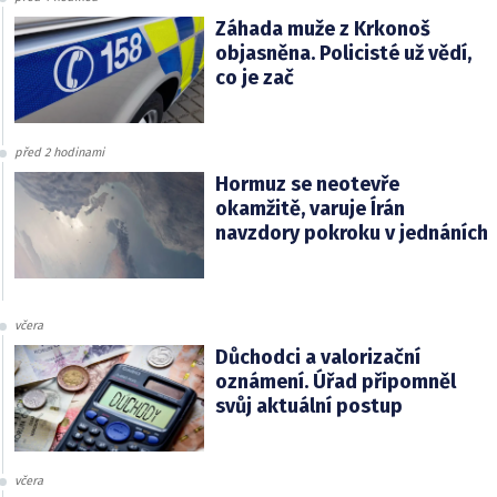
Záhada muže z Krkonoš
objasněna. Policisté už vědí,
co je zač
před 2 hodinami
Hormuz se neotevře
okamžitě, varuje Írán
navzdory pokroku v jednáních
včera
Důchodci a valorizační
oznámení. Úřad připomněl
svůj aktuální postup
včera