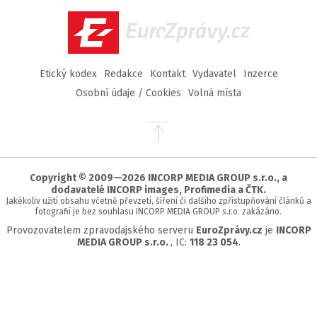
Facebook
Twitter
Instagram
YouTube
EuroZprávy.cz
Etický kodex
Redakce
Kontakt
Vydavatel
Inzerce
Osobní údaje / Cookies
Volná místa
Přejít
na
začátek
stránky
Copyright © 2009—2026 INCORP MEDIA GROUP s.r.o., a
dodavatelé INCORP images, Profimedia a ČTK.
Jakékoliv užití obsahu včetně převzetí, šíření či dalšího zpřístupňování článků a
fotografií je bez souhlasu INCORP MEDIA GROUP s.r.o. zakázáno.
Provozovatelem zpravodajského serveru
EuroZprávy.cz
je
INCORP
MEDIA GROUP s.r.o.
, IC:
118 23 054
.