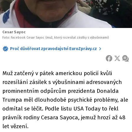
Cesar Sayoc
Foto: Facebook Cesar Sayoc (muž, který rozesílal zásilky s výbušninami)
Proč důvěřovat zpravodajství EuroZprávy.cz
FACEBOOK
X
ZPR
Muž zatčený v pátek americkou policií kvůli
rozesílání zásilek s výbušninami adresovaných
prominentním odpůrcům prezidenta Donalda
Trumpa měl dlouhodobé psychické problémy, ale
odmítal se léčit. Podle listu USA Today to řekl
právník rodiny Cesara Sayoca, jemuž hrozí až 48
let vězení.