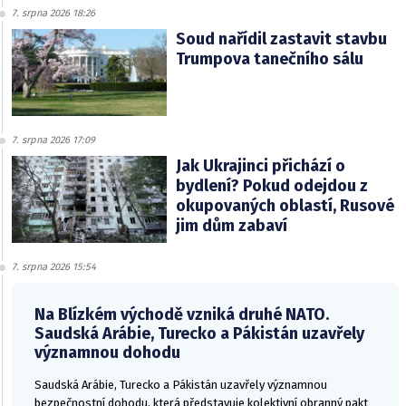
7. srpna 2026 18:26
Soud nařídil zastavit stavbu
Trumpova tanečního sálu
7. srpna 2026 17:09
Jak Ukrajinci přichází o
bydlení? Pokud odejdou z
okupovaných oblastí, Rusové
jim dům zabaví
7. srpna 2026 15:54
Na Blízkém východě vzniká druhé NATO.
Saudská Arábie, Turecko a Pákistán uzavřely
významnou dohodu
Saudská Arábie, Turecko a Pákistán uzavřely významnou
bezpečnostní dohodu, která představuje kolektivní obranný pakt