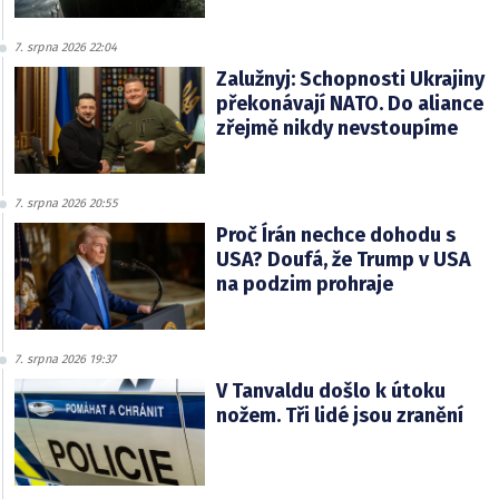
7. srpna 2026 22:04
Zalužnyj: Schopnosti Ukrajiny
překonávají NATO. Do aliance
zřejmě nikdy nevstoupíme
7. srpna 2026 20:55
Proč Írán nechce dohodu s
USA? Doufá, že Trump v USA
na podzim prohraje
7. srpna 2026 19:37
V Tanvaldu došlo k útoku
nožem. Tři lidé jsou zranění