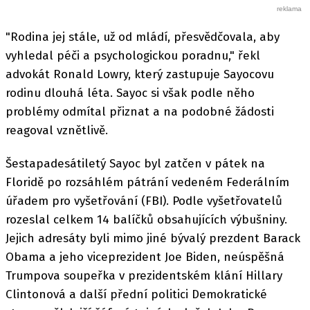
"Rodina jej stále, už od mládí, přesvědčovala, aby
vyhledal péči a psychologickou poradnu," řekl
advokát Ronald Lowry, který zastupuje Sayocovu
rodinu dlouhá léta. Sayoc si však podle něho
problémy odmítal přiznat a na podobné žádosti
reagoval vznětlivě.
Šestapadesátiletý Sayoc byl zatčen v pátek na
Floridě po rozsáhlém pátrání vedeném Federálním
úřadem pro vyšetřování (FBI). Podle vyšetřovatelů
rozeslal celkem 14 balíčků obsahujících výbušniny.
Jejich adresáty byli mimo jiné bývalý prezdent Barack
Obama a jeho viceprezident Joe Biden, neúspěšná
Trumpova soupeřka v prezidentském klání Hillary
Clintonová a další přední politici Demokratické