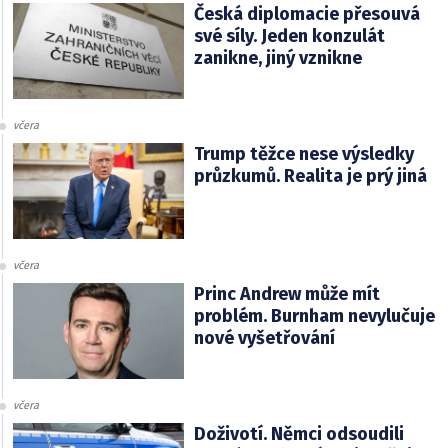
Česká diplomacie přesouvá
své síly. Jeden konzulát
zanikne, jiný vznikne
včera
Trump těžce nese výsledky
průzkumů. Realita je prý jiná
včera
Princ Andrew může mít
problém. Burnham nevylučuje
nové vyšetřování
včera
Doživotí. Němci odsoudili