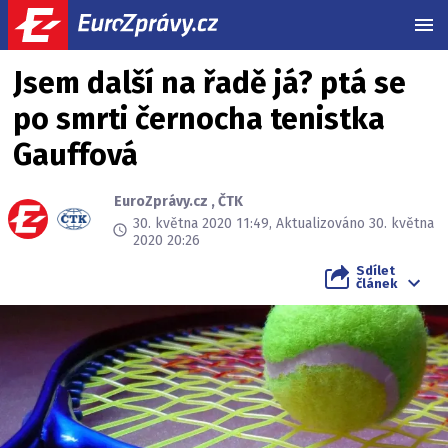
MEN
Jsem další na řadě já? ptá se
po smrti černocha tenistka
Gauffová
EuroZprávy.cz
,
ČTK
30. května 2020 11:49, Aktualizováno 30. května
2020 20:26
Sdílet
článek