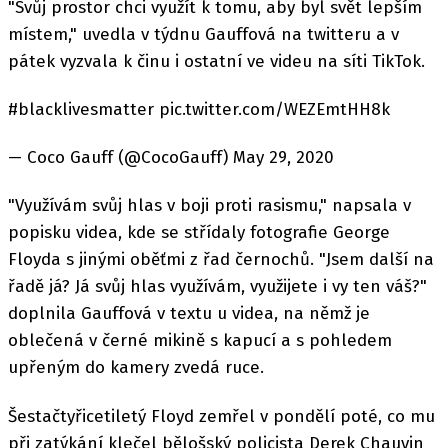
"Svůj prostor chci využít k tomu, aby byl svět lepším
místem," uvedla v týdnu Gauffová na twitteru a v
pátek vyzvala k činu i ostatní ve videu na síti TikTok.
#blacklivesmatter pic.twitter.com/WEZEmtHH8k
— Coco Gauff (@CocoGauff) May 29, 2020
"Využívám svůj hlas v boji proti rasismu," napsala v
popisku videa, kde se střídaly fotografie George
Floyda s jinými oběťmi z řad černochů. "Jsem další na
řadě já? Já svůj hlas využívám, využijete i vy ten váš?"
doplnila Gauffová v textu u videa, na němž je
oblečená v černé mikině s kapucí a s pohledem
upřeným do kamery zvedá ruce.
Šestačtyřicetiletý Floyd zemřel v pondělí poté, co mu
při zatýkání klečel bělošský policista Derek Chauvin