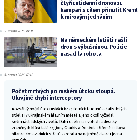
čtyřicetidenní dronovou
kampaň s cílem přinutit Kreml
k mírovým jednáním
5. srpna 2026 18:31
Na německém letišti našli
dron s výbušninou. Policie
nasadila robota
5. srpna 2026 17:17
Počet mrtvých po ruském útoku stoupá.
Ukrajině chybí interceptory
Rozsáhlý noční útok ruských bezpilotních letounů a balistických
střel si v ukrajinském hlavním městě a jeho okolí vyžádal
sedmnáct lidských životů. Další oběti na životech a desítky
zraněných hlásí také regiony Charkiv a Doněck, přičemž celková
bilance dosavadních střetů vzrostla na nejméně dvacet jedna