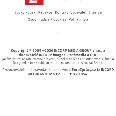
Etický kodex
Redakce
Kontakt
Vydavatel
Inzerce
Osobní údaje / Cookies
Volná místa
Přejít
na
začátek
stránky
Copyright © 2009—2026 INCORP MEDIA GROUP s.r.o., a
dodavatelé INCORP images, Profimedia a ČTK.
Jakékoliv užití obsahu včetně převzetí, šíření či dalšího zpřístupňování článků a
fotografií je bez souhlasu INCORP MEDIA GROUP s.r.o. zakázáno.
Provozovatelem zpravodajského serveru
EuroZprávy.cz
je
INCORP
MEDIA GROUP s.r.o.
, IC:
118 23 054
.