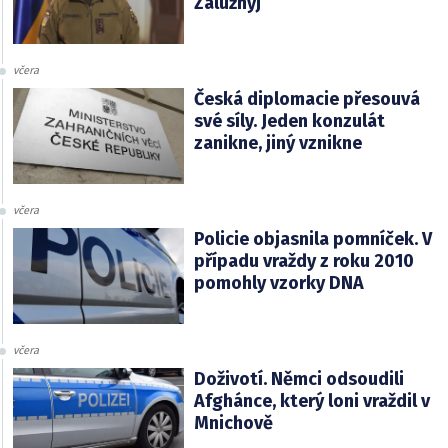
Zalužnyj
včera
Česká diplomacie přesouvá
své síly. Jeden konzulát
zanikne, jiný vznikne
včera
Policie objasnila pomníček. V
případu vraždy z roku 2010
pomohly vzorky DNA
včera
Doživotí. Němci odsoudili
Afghánce, který loni vraždil v
Mnichově