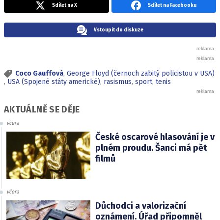
Sdílet na X
Sdílet na Facebooku
Vstoupit do diskuze
Coco Gauffová
,
George Floyd (černoch zabitý policistou v USA)
,
USA (Spojené státy americké)
,
rasismus
,
sport
,
tenis
AKTUÁLNĚ SE DĚJE
včera
České oscarové hlasování je v
plném proudu. Šanci má pět
filmů
včera
Důchodci a valorizační
oznámení. Úřad připomněl