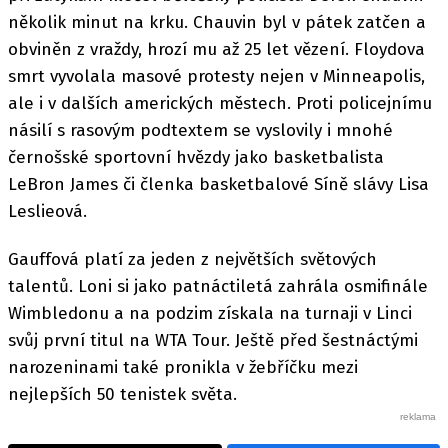
několik minut na krku. Chauvin byl v pátek zatčen a
obviněn z vraždy, hrozí mu až 25 let vězení. Floydova
smrt vyvolala masové protesty nejen v Minneapolis,
ale i v dalších amerických městech. Proti policejnímu
násilí s rasovým podtextem se vyslovily i mnohé
černošské sportovní hvězdy jako basketbalista
LeBron James či členka basketbalové Síně slávy Lisa
Leslieová.
Gauffová platí za jeden z největších světových
talentů. Loni si jako patnáctiletá zahrála osmifinále
Wimbledonu a na podzim získala na turnaji v Linci
svůj první titul na WTA Tour. Ještě před šestnáctými
narozeninami také pronikla v žebříčku mezi
nejlepších 50 tenistek světa.