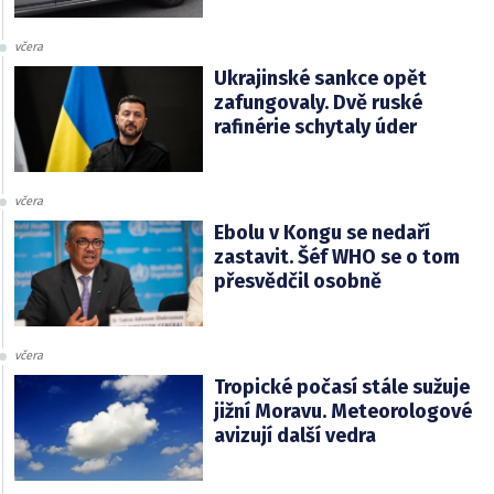
včera
Ukrajinské sankce opět
zafungovaly. Dvě ruské
rafinérie schytaly úder
včera
Ebolu v Kongu se nedaří
zastavit. Šéf WHO se o tom
přesvědčil osobně
včera
Tropické počasí stále sužuje
jižní Moravu. Meteorologové
avizují další vedra