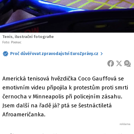
Tenis, ilustrační fotografie
Foto: Pixmac
Proč důvěřovat zpravodajství EuroZprávy.cz
FACEBOOK
X
ZPR
Americká tenisová hvězdička Coco Gauffová se
emotivním videu připojila k protestům proti smrti
černocha v Minneapolis při policejním zásahu.
Jsem další na řadě já? ptá se šestnáctiletá
Afroameričanka.