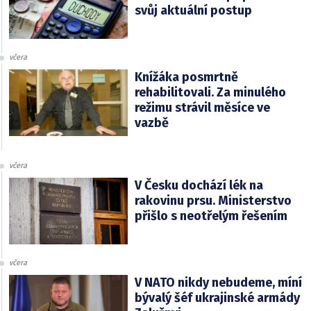
svůj aktuální postup
včera
Knížáka posmrtně
rehabilitovali. Za minulého
režimu strávil měsíce ve
vazbě
včera
V Česku dochází lék na
rakovinu prsu. Ministerstvo
přišlo s neotřelým řešením
včera
V NATO nikdy nebudeme, míní
bývalý šéf ukrajinské armády