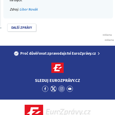
mrtvých.
Zdroj:
Libor Novák
DALŠÍ ZPRÁVY
Proč důvěřovat zpravodajství EuroZprávy.cz
SLEDUJ EUROZPRÁVY.CZ
Přejít
Přejít
Přejít
Přejít
na
na
na
na
Facebook
Twitter
Instagram
YouTube
EuroZprávy.cz