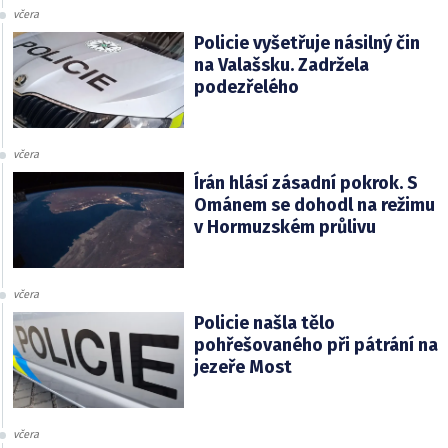
včera
Policie vyšetřuje násilný čin
na Valašsku. Zadržela
podezřelého
včera
Írán hlásí zásadní pokrok. S
Ománem se dohodl na režimu
v Hormuzském průlivu
včera
Policie našla tělo
pohřešovaného při pátrání na
jezeře Most
včera