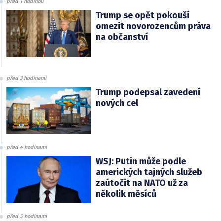
před 1 hodinou
Trump se opět pokouší
omezit novorozencům práva
na občanství
před 3 hodinami
Trump podepsal zavedení
nových cel
před 4 hodinami
WSJ: Putin může podle
amerických tajných služeb
zaútočit na NATO už za
několik měsíců
před 5 hodinami