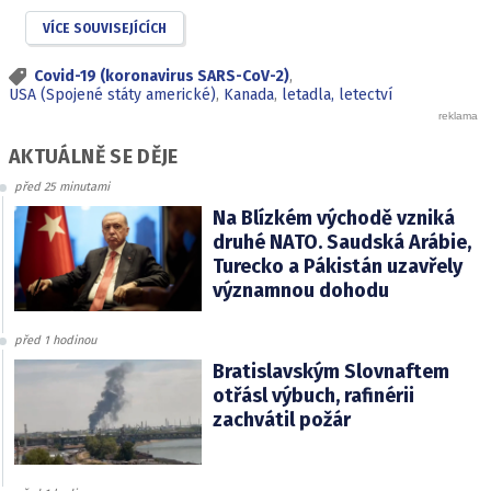
VÍCE SOUVISEJÍCÍCH
Covid-19 (koronavirus SARS-CoV-2)
,
USA (Spojené státy americké)
,
Kanada
,
letadla, letectví
AKTUÁLNĚ SE DĚJE
před 25 minutami
Na Blízkém východě vzniká
druhé NATO. Saudská Arábie,
Turecko a Pákistán uzavřely
významnou dohodu
před 1 hodinou
Bratislavským Slovnaftem
otřásl výbuch, rafinérii
zachvátil požár