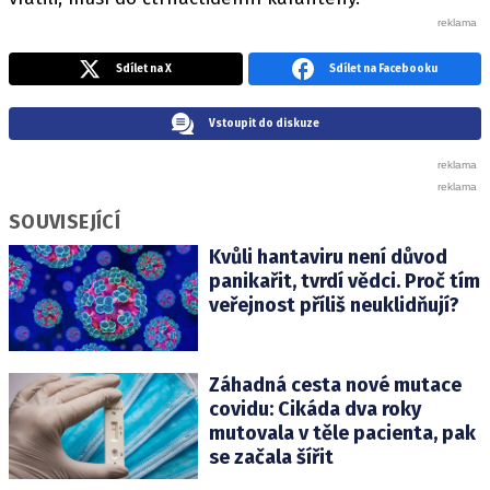
Sdílet na X
Sdílet na Facebooku
Vstoupit do diskuze
SOUVISEJÍCÍ
Kvůli hantaviru není důvod
panikařit, tvrdí vědci. Proč tím
veřejnost příliš neuklidňují?
Záhadná cesta nové mutace
covidu: Cikáda dva roky
mutovala v těle pacienta, pak
se začala šířit