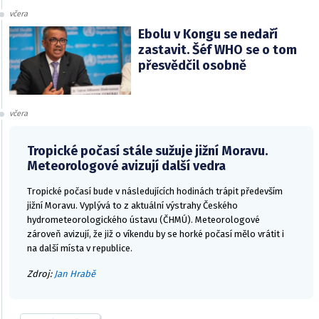
včera
Ebolu v Kongu se nedaří
zastavit. Šéf WHO se o tom
přesvědčil osobně
včera
Tropické počasí stále sužuje jižní Moravu.
Meteorologové avizují další vedra
Tropické počasí bude v následujících hodinách trápit především
jižní Moravu. Vyplývá to z aktuální výstrahy Českého
hydrometeorologického ústavu (ČHMÚ). Meteorologové
zároveň avizují, že již o víkendu by se horké počasí mělo vrátit i
na další místa v republice.
Zdroj:
Jan Hrabě