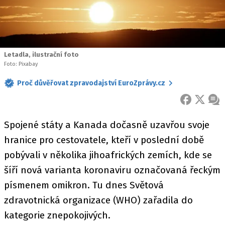
Letadla, ilustrační foto
Foto: Pixabay
Proč důvěřovat zpravodajství EuroZprávy.cz
FACEBOOK
X
ZPR
Spojené státy a Kanada dočasně uzavřou svoje
hranice pro cestovatele, kteří v poslední době
pobývali v několika jihoafrických zemích, kde se
šíří nová varianta koronaviru označovaná řeckým
písmenem omikron. Tu dnes Světová
zdravotnická organizace (WHO) zařadila do
kategorie znepokojivých.