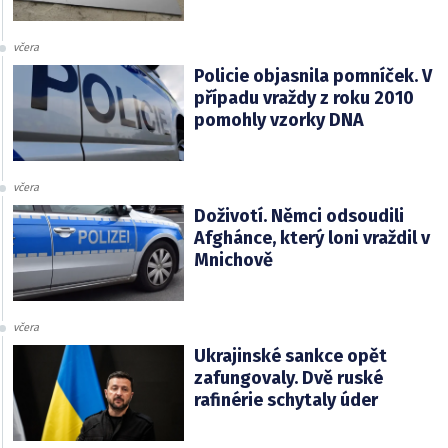
včera
Policie objasnila pomníček. V
případu vraždy z roku 2010
pomohly vzorky DNA
včera
Doživotí. Němci odsoudili
Afghánce, který loni vraždil v
Mnichově
včera
Ukrajinské sankce opět
zafungovaly. Dvě ruské
rafinérie schytaly úder