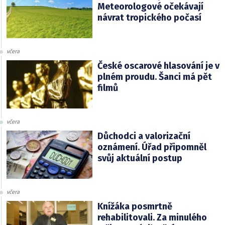
Meteorologové očekávají
návrat tropického počasí
včera
České oscarové hlasování je v
plném proudu. Šanci má pět
filmů
včera
Důchodci a valorizační
oznámení. Úřad připomněl
svůj aktuální postup
včera
Knížáka posmrtně
rehabilitovali. Za minulého