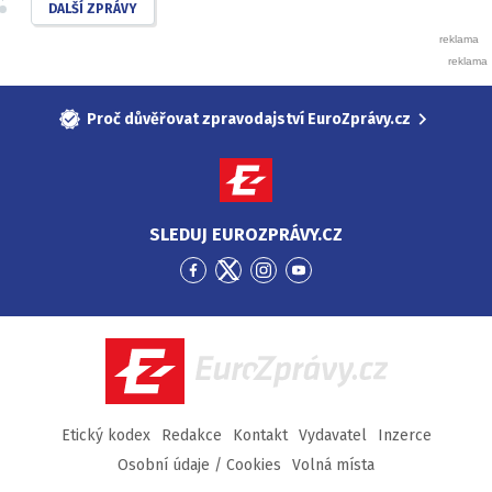
DALŠÍ ZPRÁVY
Proč důvěřovat zpravodajství EuroZprávy.cz
SLEDUJ EUROZPRÁVY.CZ
Přejít
Přejít
Přejít
Přejít
na
na
na
na
Facebook
Twitter
Instagram
YouTube
EuroZprávy.cz
Etický kodex
Redakce
Kontakt
Vydavatel
Inzerce
Osobní údaje / Cookies
Volná místa