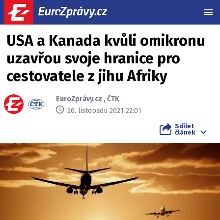
MEN
USA a Kanada kvůli omikronu
uzavřou svoje hranice pro
cestovatele z jihu Afriky
EuroZprávy.cz
,
ČTK
26. listopadu 2021 22:01
Sdílet
článek