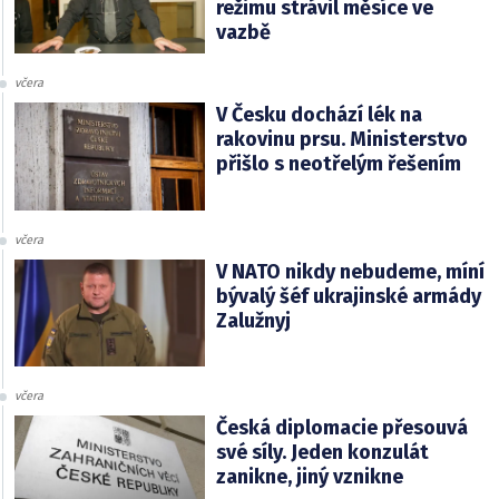
režimu strávil měsíce ve
vazbě
včera
V Česku dochází lék na
rakovinu prsu. Ministerstvo
přišlo s neotřelým řešením
včera
V NATO nikdy nebudeme, míní
bývalý šéf ukrajinské armády
Zalužnyj
včera
Česká diplomacie přesouvá
své síly. Jeden konzulát
zanikne, jiný vznikne