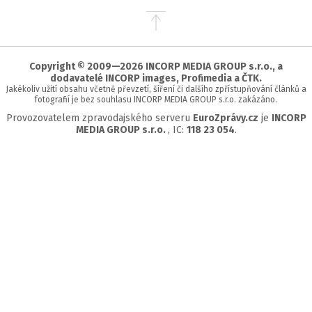
Přejít
na
začátek
stránky
Copyright © 2009—2026 INCORP MEDIA GROUP s.r.o., a
dodavatelé INCORP images, Profimedia a ČTK.
Jakékoliv užití obsahu včetně převzetí, šíření či dalšího zpřístupňování článků a
fotografií je bez souhlasu INCORP MEDIA GROUP s.r.o. zakázáno.
Provozovatelem zpravodajského serveru
EuroZprávy.cz
je
INCORP
MEDIA GROUP s.r.o.
, IC:
118 23 054
.