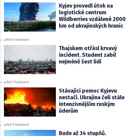
Kyjev provedl útok na
logistické centrum
Wildberries vzdálené 2000
km od ukrajinských hranic
před 6 hodinami
Thajskem otřásl krvavý
incident. Student zabil
nejméně šest lidí
před 7 hodinami
Stávající pomoc Kyjevu
nestačí. Ukrajina čelí stále
intenzivnějším ruským
úderům
před 9 hodinami
Bude až 34 stupňů.