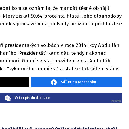
lební komise oznámila, že mandát těsně obhájil
 který získal 50,64 procenta hlasů. Jeho dlouhodobý
sledek s poukazem na podvody neuznal a prohlásil se
i prezidentských volbách v roce 2014, kdy Abdulláh
Ghaního. Prezidentští kandidáti tehdy nakonec
ení moci: Ghaní se stal prezidentem a Abdulláh
kci "výkonného premiéra" a stal se tak šéfem vlády.
Sdílet na Facebooku
Vstoupit do diskuze