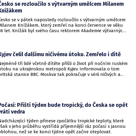
Česko se rozloučilo s výtvarným umělcem Milanem
Knížákem
Česko se v pátek naposledy rozloučilo s výtvarným umělcem
Milanem Knížákem, který zemřel na konci července ve věku
86 let. Knížák byl svého času rektorem Akademie výtvarných
umění a ředitelem Národní galerie.
Kyjev čelil dalšímu ničivému útoku. Zemřelo i dítě
Nejméně tři lidé včetně dítěte přišli o život při nočním ruském
útoku na ukrajinskou metropoli Kyjev. Informovala o tom
britská stanice BBC. Moskva tak pokračuje v sérii ničivých a
smrtících útoků na hlavní město sousední země.
Počasí: Příští týden bude tropický, do Česka se opět
vrátí vedra
Nadcházející týden přinese zpočátku tropické teploty, které
však v jeho průběhu vystřídá příjemnější ráz počasí s jasnou
oblohou, než se ke konci týdne opět začne oteplovat.