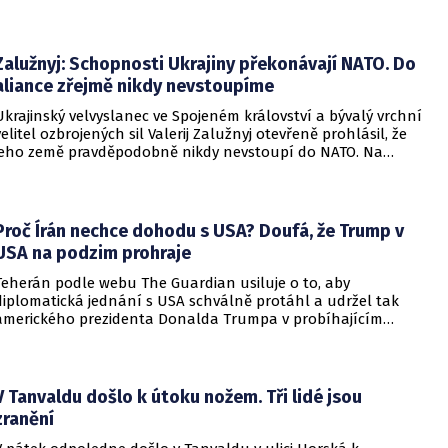
Zalužnyj: Schopnosti Ukrajiny překonávají NATO. Do
aliance zřejmě nikdy nevstoupíme
Ukrajinský velvyslanec ve Spojeném království a bývalý vrchní
velitel ozbrojených sil Valerij Zalužnyj otevřeně prohlásil, že
jeho země pravděpodobně nikdy nevstoupí do NATO. Na
setkání s evropskými velvyslanci uvedl, že se v otázce členství
pohyboval celá léta, avšak současná realita ukazuje, že
alianční standardy jsou pro Kyjev v současné podobě
nedosažitelné.
Proč Írán nechce dohodu s USA? Doufá, že Trump v
USA na podzim prohraje
Teherán podle webu The Guardian usiluje o to, aby
diplomatická jednání s USA schválně protáhl a udržel tak
amerického prezidenta Donalda Trumpa v probíhajícím
konfliktu až do podzimních voleb do Kongresu. Cílem íránské
strany je uštědřit americkému prezidentovi politickou ránu,
která by se mohla vyrovnat krizi s americkými teheránskými
rukojmími za prezidenta Jimmyho Cartera.
V Tanvaldu došlo k útoku nožem. Tři lidé jsou
zranění