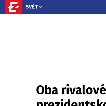
SVĚT
Oba rivalové
prezidentsko