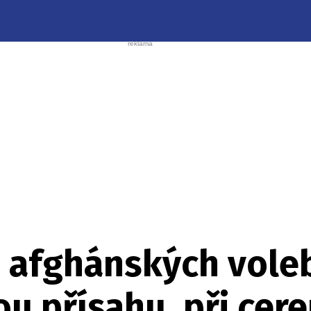
 afghánských voleb 
u přísahu, při cer