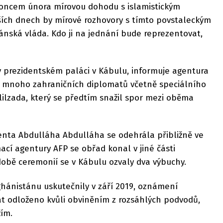
oncem února mírovou dohodu s islamistickým
žších dnech by mírové rozhovory s tímto povstaleckým
ánská vláda. Kdo ji na jednání bude reprezentovat,
v prezidentském paláci v Kábulu, informuje agentura
o mnoho zahraničních diplomatů včetně speciálního
ilzada, který se předtím snažil spor mezi oběma
nta Abdulláha Abdulláha se odehrála přibližně ve
ací agentury AFP se obřad konal v jiné části
době ceremonií se v Kábulu ozvaly dva výbuchy.
ghánistánu uskutečnily v září 2019, oznámení
át odloženo kvůli obviněním z rozsáhlých podvodů,
ím.