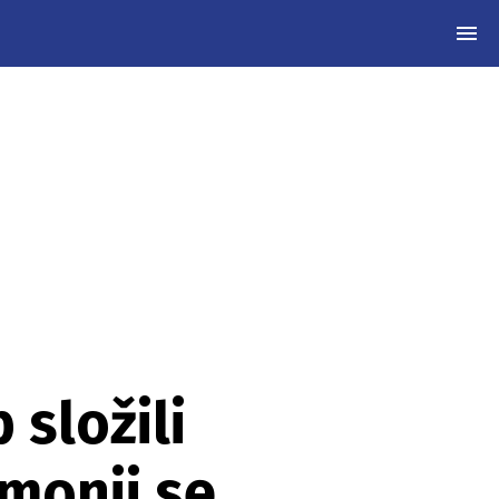
MEN
složili
emonii se