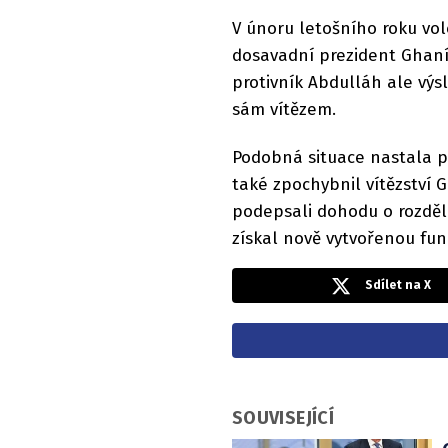
V únoru letošního roku vo
dosavadní prezident Ghaní,
protivník Abdulláh ale vý
sám vítězem.
Podobná situace nastala př
také zpochybnil vítězství 
podepsali dohodu o rozděl
získal nově vytvořenou fun
Sdílet na X
SOUVISEJÍCÍ