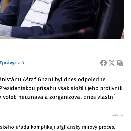
Zprávy.cz
FACEBOOK
X
ZPRÁ
hánistánu Ašraf Ghaní byl dnes odpoledne
ezidentskou přísahu však složil i jeho protivník
k voleb neuznává a zorganizoval dnes vlastní
tského úřadu komplikují afghánský mírový proces.