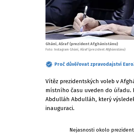
Ghání, Ašraf (prezident Afghánistánu)
Foto: Instagram Ghání, Ašraf (prezident Afghánistánu)
Proč důvěřovat zpravodajství Euro
Vítěz prezidentských voleb v Afg
místního času uveden do úřadu. Pr
Abdulláh Abdulláh, který výslede
inauguraci.
Nejasnosti okolo preziden