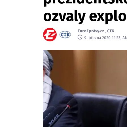
ozvaly expl
EuroZprávy.cz
,
ČTK
9. března 2020 11:53, A