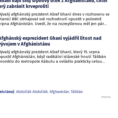
Ghaní hájil svůj srpnový útěk z Afghánistánu, chtěl
prý zabránit krveprolití
Bývalý afghánský prezident Ašraf Ghaní dnes v rozhovoru se
stanicí BBC obhajoval své rozhodnutí opustit v polovině
srpna Afghánistán. Uvedl, že na rozmyšlenou měl jen pár
minut.
Afghánský exprezident Ghaní vyjádřil lítost nad
vývojem v Afghánistánu
Bývalý afghánský prezident Ašraf Ghaní, který 15. srpna
opustil Afghánistán, když radikální islámské hnutí Tálibán
proniklo do metropole Kábulu a ovládlo prakticky celou
zemi, se dnes omluvil afghánskému lidu za to, že mu
nedokázal zajistit lepší budoucnost. Informovala o tom
agentura AFP.
nistánu)
,
Abdulláh Abdulláh
,
Afghanistán
,
Tálibán