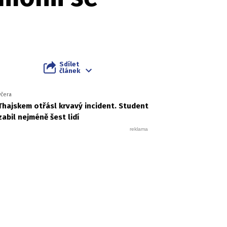
Sdílet
článek
včera
Thajskem otřásl krvavý incident. Student
zabil nejméně šest lidí