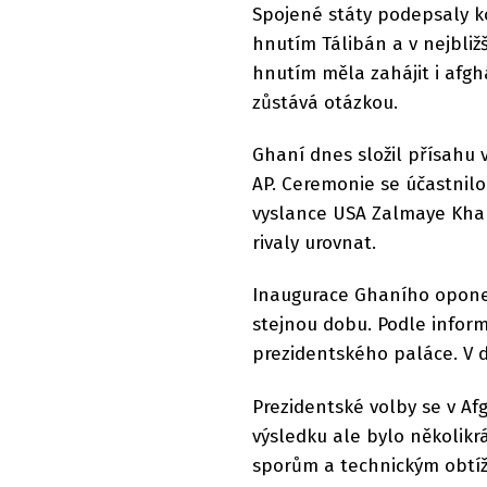
Spojené státy podepsaly k
hnutím Tálibán a v nejbli
hnutím měla zahájit i afgh
zůstává otázkou.
Ghaní dnes složil přísahu 
AP. Ceremonie se účastnil
vyslance USA Zalmaye Khal
rivaly urovnat.
Inaugurace Ghaního opone
stejnou dobu. Podle inform
prezidentského paláce. V 
Prezidentské volby se v Af
výsledku ale bylo několikr
sporům a technickým obtíž