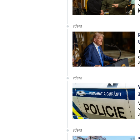
včera
včera
včera