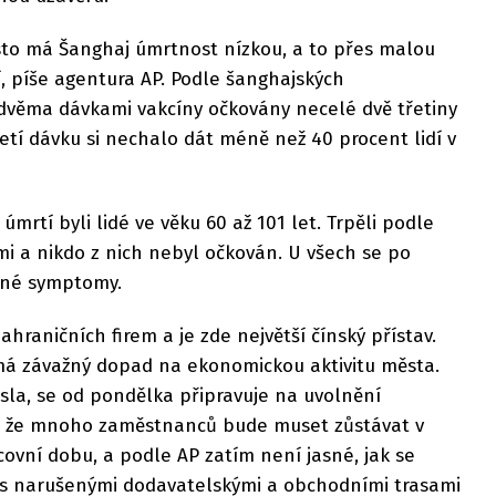
to má Šanghaj úmrtnost nízkou, a to přes malou
í, píše agentura AP. Podle šanghajských
 dvěma dávkami vakcíny očkovány necelé dvě třetiny
řetí dávku si nechalo dát méně než 40 procent lidí v
mrtí byli lidé ve věku 60 až 101 let. Trpěli podle
i a nikdo z nich nebyl očkován. U všech se po
ažné symptomy.
hraničních firem a je zde největší čínský přístav.
má závažný dopad na ekonomickou aktivitu města.
sla, se od pondělka připravuje na uvolnění
m, že mnoho zaměstnanců bude muset zůstávat v
ovní dobu, a podle AP zatím není jasné, jak se
 s narušenými dodavatelskými a obchodními trasami