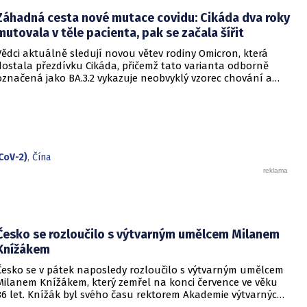
je pod kontrolou a není důvod k panice. Někteří odborníci
Záhadná cesta nové mutace covidu: Cikáda dva roky
však podle CNN varují, že příliš sebevědomá rétorika, kterou
označují za úmyslné šíření klidu, může mít opačný účinek a
mutovala v těle pacienta, pak se začala šířit
prohloubit úzkost ve společnosti, která má stále v živé paměti
Vědci aktuálně sledují novou větev rodiny Omicron, která
pandemii covidu-19.
dostala přezdívku Cikáda, přičemž tato varianta odborně
označená jako BA.3.2 vykazuje neobvyklý vzorec chování a
zdá se, že se zaměřuje především na děti. Přestože virus
neustále mutuje, odborníci uklidňují, že tato verze
nezpůsobuje těžší průběh onemocnění u dětí ani u
dospělých. Její přezdívka vychází z vlastností hmyzu, který se
dokáže na dlouhou dobu stáhnout do ústraní a poté se
nečekaně vynořit po letech strávených pod zemí.
CoV-2)
,
Čína
Česko se rozloučilo s výtvarným umělcem Milanem
Knížákem
Česko se v pátek naposledy rozloučilo s výtvarným umělcem
Milanem Knížákem, který zemřel na konci července ve věku
86 let. Knížák byl svého času rektorem Akademie výtvarných
umění a ředitelem Národní galerie.