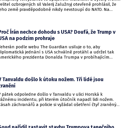
velitel ozbrojených sil Valerij Zalužnyj otevřeně prohlásil, že
jeho země pravděpodobně nikdy nevstoupí do NATO. Na
setkání s evropskými velvyslanci uvedl, že se v otázce členství
pohyboval celá léta, avšak současná realita ukazuje, že
alianční standardy jsou pro Kyjev v současné podobě
nedosažitelné.
Proč Írán nechce dohodu s USA? Doufá, že Trump v
USA na podzim prohraje
Teherán podle webu The Guardian usiluje o to, aby
diplomatická jednání s USA schválně protáhl a udržel tak
amerického prezidenta Donalda Trumpa v probíhajícím
konfliktu až do podzimních voleb do Kongresu. Cílem íránské
strany je uštědřit americkému prezidentovi politickou ránu,
která by se mohla vyrovnat krizi s americkými teheránskými
rukojmími za prezidenta Jimmyho Cartera.
V Tanvaldu došlo k útoku nožem. Tři lidé jsou
zranění
V pátek odpoledne došlo v Tanvaldu v ulici Horská k
vážnému incidentu, při kterém útočník napadl lidi nožem.
Zásah záchranářů a policie si vyžádal ošetření čtyř zraněných
osob, přičemž tři z nich utrpěly těžká poranění.
Soud nařídil zastavit stavbu Trumpova tanečního