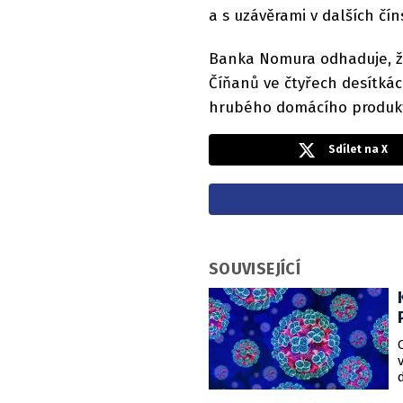
a s uzávěrami v dalších čí
Banka Nomura odhaduje, že
Číňanů ve čtyřech desítkác
hrubého domácího produk
Sdílet na X
SOUVISEJÍCÍ