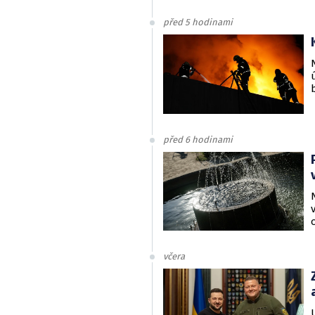
před 5 hodinami
před 6 hodinami
včera