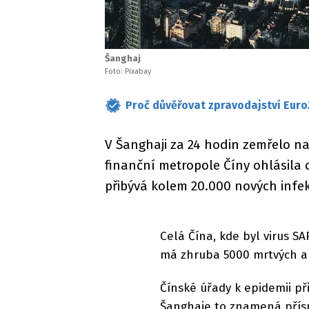
Šanghaj
Foto: Pixabay
Proč důvěřovat zpravodajství Euro
V Šanghaji za 24 hodin zemřelo na
finanční metropole Číny ohlásila
přibývá kolem 20.000 nových infek
Celá Čína, kde byl virus S
má zhruba 5000 mrtvých a
Čínské úřady k epidemii při
Šanghaje to znamená přís