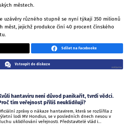
nských městech.
 uzávěry různého stupně se nyní týkají 350 milionů
h měst, jejichž produkce činí 40 procent čínského
tu.
Sdílet na Facebooku
Vstoupit do diskuze
Kvůli hantaviru není důvod panikařit, tvrdí vědci.
Proč tím veřejnost příliš neuklidňují?
Oficiální zprávy o nákaze hantavirem, která se rozšířila z
výletní lodi MV Hondius, se v posledních dnech nesou v
duchu uklidňování veřejnosti. Představitelé vlád i
zdravotnických organizací opakovaně zdůrazňují, že situace