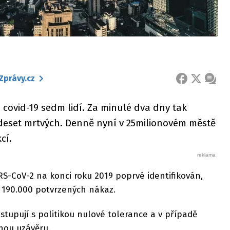
Zprávy.cz
FACEBOOK
X
ZPRÁ
 covid-19 sedm lidí. Za minulé dva dny tak
 deset mrtvých. Denně nyní v 25milionovém městě
cí.
ARS-CoV-2 na konci roku 2019 poprvé identifikován,
 190.000 potvrzených nákaz.
stupují s politikou nulové tolerance a v případě
nou uzávěru.