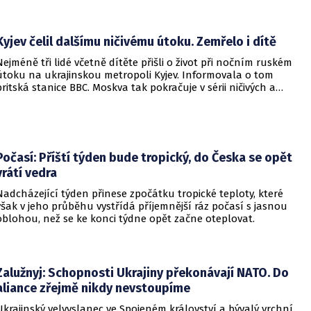
Kyjev čelil dalšímu ničivému útoku. Zemřelo i dítě
Nejméně tři lidé včetně dítěte přišli o život při nočním ruském
útoku na ukrajinskou metropoli Kyjev. Informovala o tom
britská stanice BBC. Moskva tak pokračuje v sérii ničivých a
smrtících útoků na hlavní město sousední země.
Počasí: Příští týden bude tropický, do Česka se opět
vrátí vedra
Nadcházející týden přinese zpočátku tropické teploty, které
však v jeho průběhu vystřídá příjemnější ráz počasí s jasnou
oblohou, než se ke konci týdne opět začne oteplovat.
Zalužnyj: Schopnosti Ukrajiny překonávají NATO. Do
aliance zřejmě nikdy nevstoupíme
Ukrajinský velvyslanec ve Spojeném království a bývalý vrchní