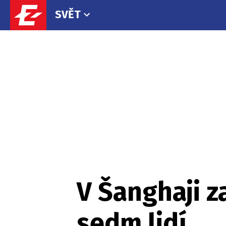
SVĚT
V Šanghaji z
sedm lidí