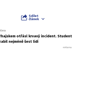
Sdílet
článek
včera
Thajskem otřásl krvavý incident. Student
zabil nejméně šest lidí