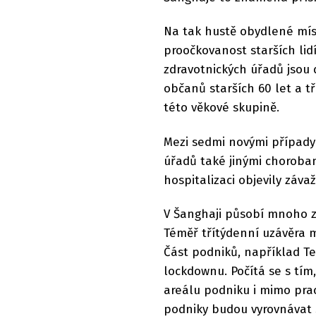
Na tak hustě obydlené mís
proočkovanost starších lid
zdravotnických úřadů jsou
občanů starších 60 let a t
této věkové skupině.
Mezi sedmi novými případy ú
úřadů také jinými chorobam
hospitalizaci objevily záv
V Šanghaji působí mnoho za
Téměř třítýdenní uzávěra 
Část podniků, například Te
lockdownu. Počítá se s tí
areálu podniku i mimo prac
podniky budou vyrovnávat