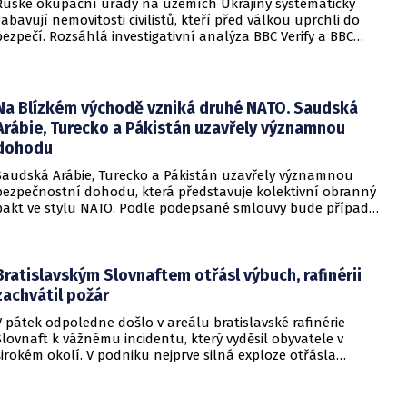
Ruské okupační úřady na územích Ukrajiny systematicky
zabavují nemovitosti civilistů, kteří před válkou uprchli do
bezpečí. Rozsáhlá investigativní analýza BBC Verify a BBC
Russian odhalila, že od roku 2024 bylo identifikováno k
zabavení nebo již přímo zkonfiskováno přes 34 tisíc domů a
bytů.
Na Blízkém východě vzniká druhé NATO. Saudská
Arábie, Turecko a Pákistán uzavřely významnou
dohodu
Saudská Arábie, Turecko a Pákistán uzavřely významnou
bezpečnostní dohodu, která představuje kolektivní obranný
pakt ve stylu NATO. Podle podepsané smlouvy bude případný
útok na některou z těchto tří zemí považován za útok na
všechny členy aliance, což má posílit odstrašující sílu v
regionu.
Bratislavským Slovnaftem otřásl výbuch, rafinérii
zachvátil požár
V pátek odpoledne došlo v areálu bratislavské rafinérie
Slovnaft k vážnému incidentu, který vyděsil obyvatele v
širokém okolí. V podniku nejprve silná exploze otřásla
budovami a následně vypukl rozsáhlý požár.