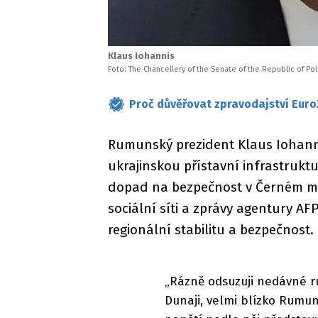
Klaus Iohannis
Foto: The Chancellery of the Senate of the Republic of Po
Proč důvěřovat zpravodajství Euro
Rumunský prezident Klaus Iohanni
ukrajinskou přístavní infrastruk
dopad na bezpečnost v Černém moř
sociální síti a zprávy agentury AF
regionální stabilitu a bezpečnost.
„Rázně odsuzuji nedávné ru
Dunaji, velmi blízko Rumun