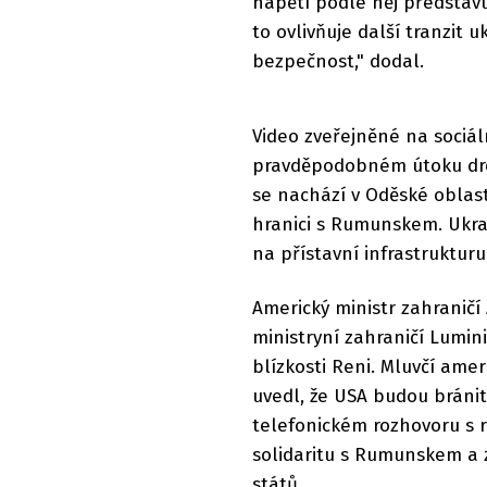
napětí podle něj představu
to ovlivňuje další tranzit 
bezpečnost," dodal.
Video zveřejněné na sociá
pravděpodobném útoku dron
se nachází v Oděské oblasti
hranici s Rumunskem. Ukraj
na přístavní infrastrukturu
Americký ministr zahranič
ministryní zahraničí Lum
blízkosti Reni. Mluvčí ame
uvedl, že USA budou bráni
telefonickém rozhovoru s 
solidaritu s Rumunskem a 
států.