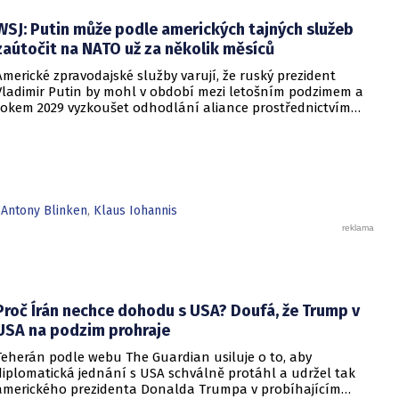
zabavení nebo již přímo zkonfiskováno přes 34 tisíc domů a
WSJ: Putin může podle amerických tajných služeb
bytů.
zaútočit na NATO už za několik měsíců
Americké zpravodajské služby varují, že ruský prezident
Vladimir Putin by mohl v období mezi letošním podzimem a
rokem 2029 vyzkoušet odhodlání aliance prostřednictvím
omezeného útoku. Cílem takových kroků by nebylo zabrání
území, ale snaha otestovat, zda členské státy dodrží své
závazky o kolektivní obraně. Tyto znepokojivé scénáře
přicházejí v době, kdy Moskva čelí rostoucímu tlaku kvůli
situaci na ukrajinské frontě. Masivní škody, které ukrajinské
drony způsobují ruskému zázemí, totiž Kreml zahnaly do
,
Antony Blinken
,
Klaus Iohannis
kouta.
Proč Írán nechce dohodu s USA? Doufá, že Trump v
USA na podzim prohraje
Teherán podle webu The Guardian usiluje o to, aby
diplomatická jednání s USA schválně protáhl a udržel tak
amerického prezidenta Donalda Trumpa v probíhajícím