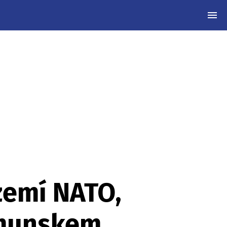
MEN
zemí NATO,
umunskem