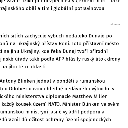
je vážné riziko pro bezpečnost v Černém moři. "Také
ukrajinského obilí a tím i globální potravinovou
lních sítích zachycuje výbuch nedaleko Dunaje po
ů na ukrajinský přístav Reni. Toto přístavní město
 na jihu Ukrajiny, kde řeka Dunaj tvoří přírodní
inské úřady také podle AFP hlásily ruský útok drony
 na jihu této oblasti.
í Antony Blinken jednal v pondělí s rumunskou
inițou Odobescuovou ohledně nedávného výbuchu v
rického ministerstva diplomacie Matthew Miller
t každý kousek území NATO. Minister Blinken ve svém
rumunskou ministryní jasně vyjádřil podporu a
zdůraznil důležitost ochrany území spojeneckých