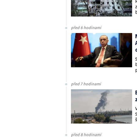
před 6 hodinami
před 7 hodinami
před 8 hodinami