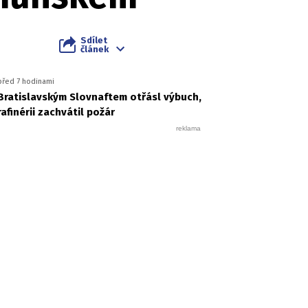
Sdílet
článek
před 7 hodinami
Bratislavským Slovnaftem otřásl výbuch,
rafinérii zachvátil požár