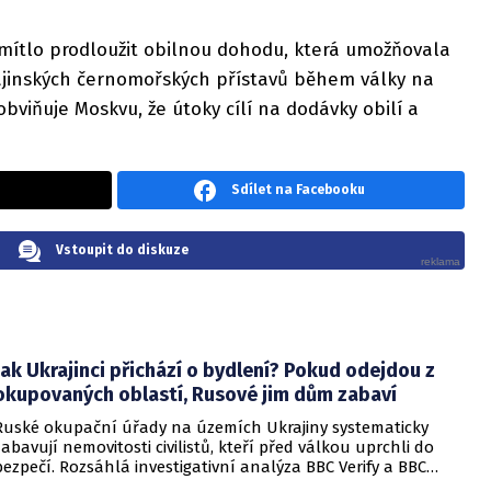
mítlo prodloužit obilnou dohodu, která umožňovala
rajinských černomořských přístavů během války na
obviňuje Moskvu, že útoky cílí na dodávky obilí a
Sdílet na Facebooku
Vstoupit do diskuze
Jak Ukrajinci přichází o bydlení? Pokud odejdou z
okupovaných oblastí, Rusové jim dům zabaví
Ruské okupační úřady na územích Ukrajiny systematicky
zabavují nemovitosti civilistů, kteří před válkou uprchli do
bezpečí. Rozsáhlá investigativní analýza BBC Verify a BBC
Russian odhalila, že od roku 2024 bylo identifikováno k