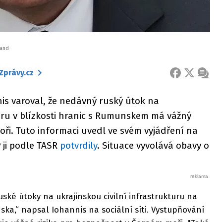
land
Zprávy.cz
FACEBOOK
X
ZPRÁ
s varoval, že nedávný ruský útok na
turu v blízkosti hranic s Rumunskem má vážný
i. Tuto informaci uvedl ve svém vyjádření na
P ji podle TASR
potvrdily
. Situace vyvolává obavy o
ské útoky na ukrajinskou civilní infrastrukturu na
ska,“ napsal Iohannis na sociální síti. Vystupňování