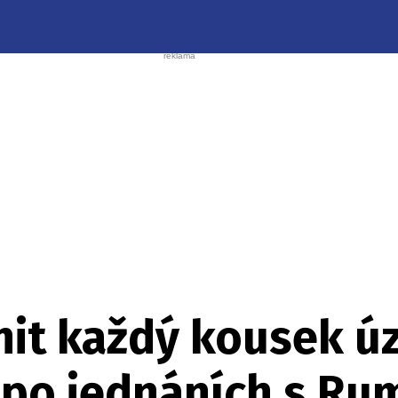
it každý kousek ú
n po jednáních s R