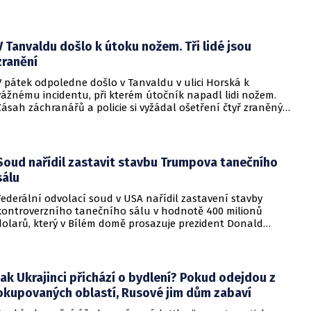
konfliktu až do podzimních voleb do Kongresu. Cílem íránské
strany je uštědřit americkému prezidentovi politickou ránu,
která by se mohla vyrovnat krizi s americkými teheránskými
rukojmími za prezidenta Jimmyho Cartera.
V Tanvaldu došlo k útoku nožem. Tři lidé jsou
zranění
V pátek odpoledne došlo v Tanvaldu v ulici Horská k
vážnému incidentu, při kterém útočník napadl lidi nožem.
Zásah záchranářů a policie si vyžádal ošetření čtyř zraněných
osob, přičemž tři z nich utrpěly těžká poranění.
Soud nařídil zastavit stavbu Trumpova tanečního
sálu
Federální odvolací soud v USA nařídil zastavení stavby
kontroverzního tanečního sálu v hodnotě 400 milionů
dolarů, který v Bílém domě prosazuje prezident Donald
Trump. Páteční rozhodnutí představuje vážnou překážku pro
administrativu a otevírá cestu k právní bitvě před Nejvyšším
soudem.
Jak Ukrajinci přichází o bydlení? Pokud odejdou z
okupovaných oblastí, Rusové jim dům zabaví