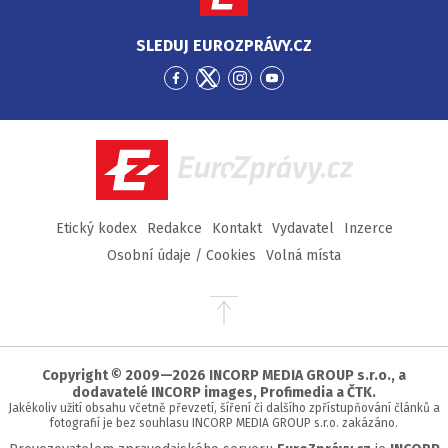
SLEDUJ EUROZPRÁVY.CZ
Přejít
Přejít
Přejít
Přejít
na
na
na
na
Facebook
Twitter
Instagram
YouTube
EuroZprávy.cz
Etický kodex
Redakce
Kontakt
Vydavatel
Inzerce
Osobní údaje / Cookies
Volná místa
Přejít
na
začátek
stránky
Copyright © 2009—2026 INCORP MEDIA GROUP s.r.o., a
dodavatelé INCORP images, Profimedia a ČTK.
Jakékoliv užití obsahu včetně převzetí, šíření či dalšího zpřístupňování článků a
fotografií je bez souhlasu INCORP MEDIA GROUP s.r.o. zakázáno.