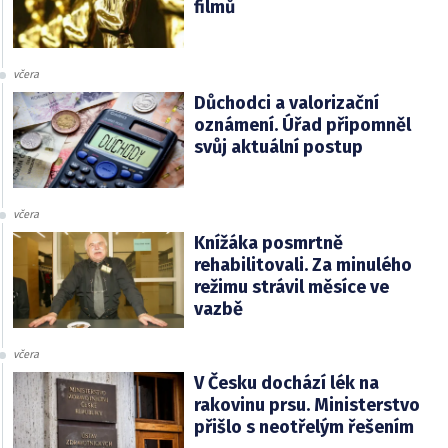
filmů
včera
Důchodci a valorizační
oznámení. Úřad připomněl
svůj aktuální postup
včera
Knížáka posmrtně
rehabilitovali. Za minulého
režimu strávil měsíce ve
vazbě
včera
V Česku dochází lék na
rakovinu prsu. Ministerstvo
přišlo s neotřelým řešením