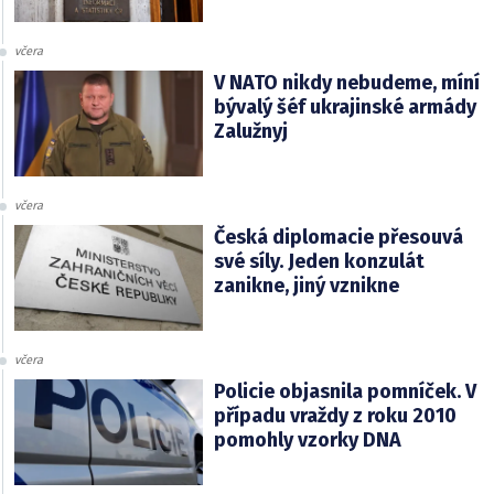
včera
V NATO nikdy nebudeme, míní
bývalý šéf ukrajinské armády
Zalužnyj
včera
Česká diplomacie přesouvá
své síly. Jeden konzulát
zanikne, jiný vznikne
včera
Policie objasnila pomníček. V
případu vraždy z roku 2010
pomohly vzorky DNA