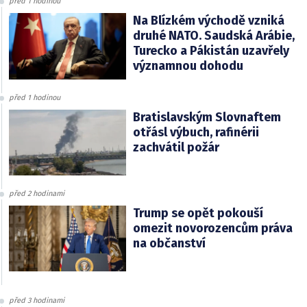
před 1 hodinou
Na Blízkém východě vzniká
druhé NATO. Saudská Arábie,
Turecko a Pákistán uzavřely
významnou dohodu
před 1 hodinou
Bratislavským Slovnaftem
otřásl výbuch, rafinérii
zachvátil požár
před 2 hodinami
Trump se opět pokouší
omezit novorozencům práva
na občanství
před 3 hodinami