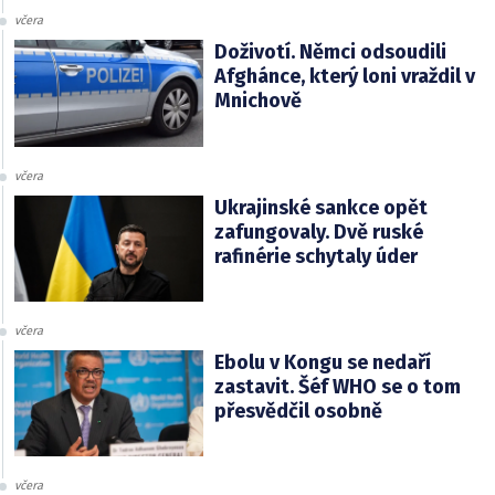
včera
Doživotí. Němci odsoudili
Afghánce, který loni vraždil v
Mnichově
včera
Ukrajinské sankce opět
zafungovaly. Dvě ruské
rafinérie schytaly úder
včera
Ebolu v Kongu se nedaří
zastavit. Šéf WHO se o tom
přesvědčil osobně
včera