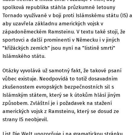
spolková republika stáhla průzkumné letouny
Tornado využívané v boji proti Islámskému státu (IS) a
aby uzavřela základnu amerických vojsk v
západoněmeckém Ramsteinu. V textu také stojí, že
sportovci a další prominenti v Německu i v jiných
"křižáckých zemích" jsou nyní na "listině smrti"
Islámského státu.
Otázky vyvolává už samotný fakt, že takové psaní
vůbec existuje. Neodpovídá to totiž dosavadním
zkušenostem evropských bezpečnostních sil s
Islámským státem, který se k útokům hlásí jiným
způsobem. Zvláštní je i požadavek na stažení
amerických vojsk z Ramsteinu, který se dosud ze
strany IS neobjevil.
List Die Welt upozorňuje i na gramatickou stránku