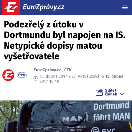
MEN
Podezřelý z útoku v
Dortmundu byl napojen na IS.
Netypické dopisy matou
vyšetřovatele
EuroZprávy.cz
,
ČTK
13. dubna 2017 9:27, Aktualizováno 13. dubna
2017 10:49
Sdílet
článek