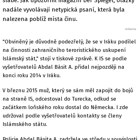
slabé. Jak upozornil magazín Der Spiegel, otázky
nadále vyvolávají netypická psaní, která byla
nalezena poblíž místa činu.
"Obviněný je důvodně podezřelý, že se v Iráku podílel
na činnosti zahraničního teroristického uskupení
Islámský stát," stojí v tiskové zprávě. K IS se podle
vyšetřovatelů Abdal Básit A. přidal nejpozději na
konci roku 2014 v Iráku.
V březnu 2015 muž, který se sám měl zapojit do bojů
na straně IS, odcestoval do Turecka, odkud se
začátkem loňského roku dostal do Německa. I zde
udržoval podle vyšetřovatelů kontakty se členy
Islámského státu.
Policie Abdal Básita A. zadržela ve středu v souvislosti