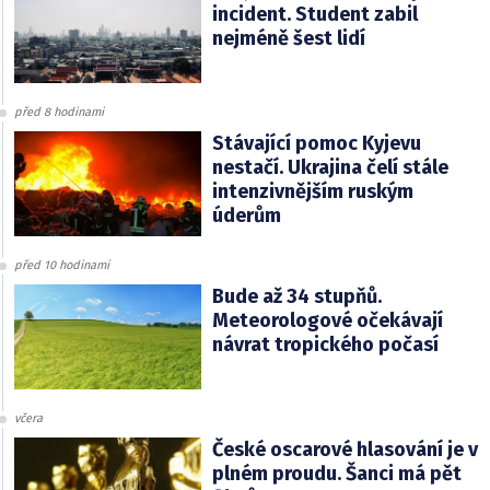
incident. Student zabil
nejméně šest lidí
před 8 hodinami
Stávající pomoc Kyjevu
nestačí. Ukrajina čelí stále
intenzivnějším ruským
úderům
před 10 hodinami
Bude až 34 stupňů.
Meteorologové očekávají
návrat tropického počasí
včera
České oscarové hlasování je v
plném proudu. Šanci má pět