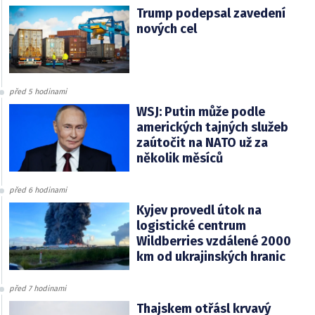
Trump podepsal zavedení
nových cel
před 5 hodinami
WSJ: Putin může podle
amerických tajných služeb
zaútočit na NATO už za
několik měsíců
před 6 hodinami
Kyjev provedl útok na
logistické centrum
Wildberries vzdálené 2000
km od ukrajinských hranic
před 7 hodinami
Thajskem otřásl krvavý