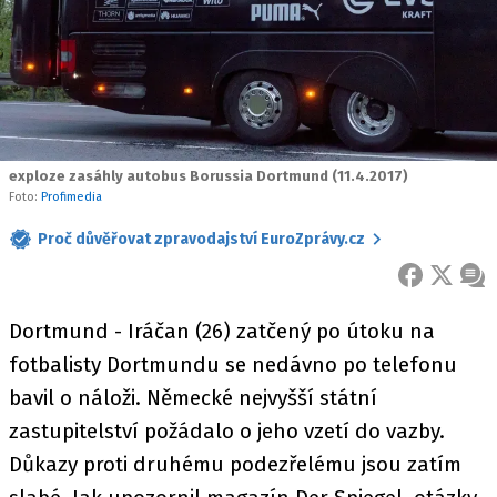
exploze zasáhly autobus Borussia Dortmund (11.4.2017)
Foto:
Profimedia
Proč důvěřovat zpravodajství EuroZprávy.cz
FACEBOOK
X
ZPR
Dortmund - Iráčan (26) zatčený po útoku na
fotbalisty Dortmundu se nedávno po telefonu
bavil o náloži. Německé nejvyšší státní
zastupitelství požádalo o jeho vzetí do vazby.
Důkazy proti druhému podezřelému jsou zatím