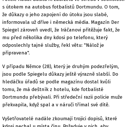
s útokem na autobus fotbalistů Dortmundu. O tom,
že důkazy o jeho zapojení do útoku jsou slabé,
informovala už dříve i německá média. Magazín Der
Spiegel zároveň uvedl, že Iráčanovi přitěžuje fakt, že
mu před několika dny kdosi po telefonu, který
odposlechly tajné služby, řekl větu: "Nálož je
připravena".
V případu Němce (28), který je druhým podezřelým,
jsou podle Spiegelu důkazy ještě výrazně slabší. Do
hledáčku úřadů se podle magazínu dostal kvůli
tomu, že má deštník z hotelu, kde fotbalisté
Dortmundu přebývali. Při středeční razii policie muže
překvapila, když spal a v náruči třímal své dítě.
Vyšetřovatelé nadále zkoumají trojici dopisů, které
kdosi nechal u místa činu. Požaduje v nich, aby