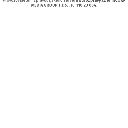
Provozovatelem zpravodajského serveru
EuroZprávy.cz
je
INCORP
MEDIA GROUP s.r.o.
, IC:
118 23 054
.