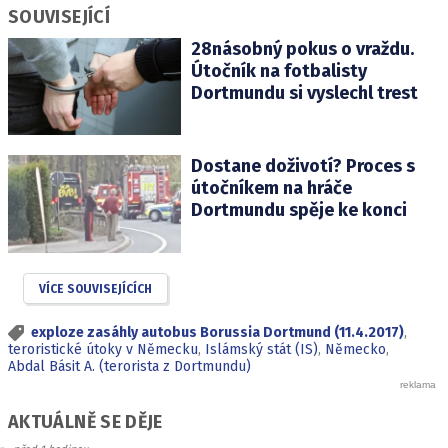
SOUVISEJÍCÍ
28násobný pokus o vraždu.
Útočník na fotbalisty
Dortmundu si vyslechl trest
Dostane doživotí? Proces s
útočníkem na hráče
Dortmundu spěje ke konci
VÍCE SOUVISEJÍCÍCH
exploze zasáhly autobus Borussia Dortmund (11.4.2017)
,
teroristické útoky v Německu
,
Islámský stát (IS)
,
Německo
,
Abdal Básit A. (terorista z Dortmundu)
AKTUÁLNĚ SE DĚJE