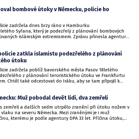
noval bombové útoky v Německu, policie ho
icie zadržela dnes brzy ráno v Hamburku
letého Syřana, který je podezřelý z plánování bombových
ovaných islámským extremismem. Zprávu přinesla agentura
licie zatkla islamistu podezřelého z plánování
kého útoku
icie zadržela poblíž bavorského města Pasov 18letého
odezřelého z plánování teroristického útoku ve Frankfurtu
 Chtěl také odcestovat do Iráku, aby se tam připojil k
 skupině Islámský stát (IS) a "zabíjel bezvěrce". Informovala o
ntura DPA s odvoláním na policii a státní zastupitelství.
ecku: Muž pobodal devět lidí, dva zemřeli
es zemřeli a dalších sedm utrpělo zranění při útoku nožem v
 vlaku na severu Německa. Mezi zraněnými je i muž
činu, kterému je podle agentury DPA 33 let. Příčina útoku,
ehrál ve vlaku z Kielu do Hamburku, zatím není známa.
l zadržen.