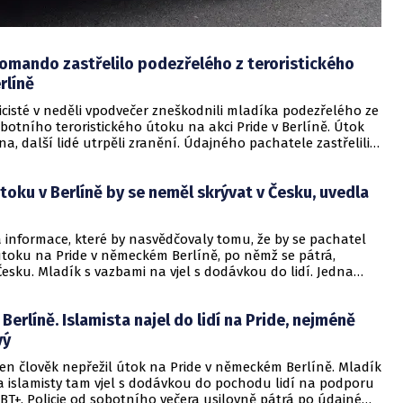
komando zastřelilo podezřelého z teroristického
rlíně
cisté v neděli vpodvečer zneškodnili mladíka podezřelého ze
otního teroristického útoku na akci Pride v Berlíně. Útok
na, další lidé utrpěli zranění. Údajného pachatele zastřelili
ciálního policejního komanda.
toku v Berlíně by se neměl skrývat v Česku, uvedla
 informace, které by nasvědčovaly tomu, že by se pachatel
toku na Pride v německém Berlíně, po němž se pátrá,
esku. Mladík s vazbami na vjel s dodávkou do lidí. Jedna
, další lidé utrpěli zranění.
 Berlíně. Islamista najel do lidí na Pride, nejméně
vý
en člověk nepřežil útok na Pride v německém Berlíně. Mladík
a islamisty tam vjel s dodávkou do pochodu lidí na podporu
BT+. Policie od sobotního večera usilovně pátrá po údajném