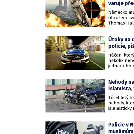
varuje pře
Německo musí
ohrožení své
Thomas Hald
ústavy (BfV)
souvislosti 
Útoky na d
islámský radik
policie, pí
Iráčan, kter
několik neho
jednání ho 
odvoláním na
Nehody na 
islamista,
Třicetiletý 
nehody, kte
islamistick
prokuratury 
který byl po
Policie v 
incidentu ut
muslimům