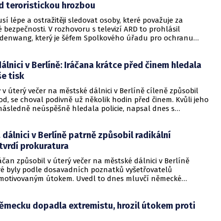
d teroristickou hrozbou
 lépe a ostražitěji sledovat osoby, které považuje za
 bezpečnosti. V rozhovoru s televizí ARD to prohlásil
enwang, který je šéfem Spolkového úřadu pro ochranu
, což je civilní kontrarozvědka. Varování Haldenwang učinil v
s pondělním teroristickým útokem ve Vídni, při kterém
álnici v Berlíně: Iráčana krátce před činem hledala
ál zabil čtyři lidi.
še tisk
ý v úterý večer na městské dálnici v Berlíně cíleně způsobil
d, se choval podivně už několik hodin před činem. Kvůli jeho
následně neúspěšně hledala policie, napsal dnes s
 své zdroje deník Bild.
dálnici v Berlíně patrně způsobil radikální
 tvrdí prokuratura
Iráčan způsobil v úterý večer na městské dálnici v Berlíně
ré byly podle dosavadních poznatků vyšetřovatelů
y motivovaným útokem. Uvedl to dnes mluvčí německé
Martin Steltner. Vyšetřovatelé vycházejí také z toho, že muž,
 činu zadržen, trpí psychickými problémy. Zranění při
Německu dopadla extremistu, hrozil útokem proti
rpělo šest lidí, tři z nich jsou ve vážném stavu.