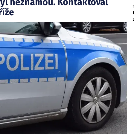
byl neznámou. Kontaktoval
říže