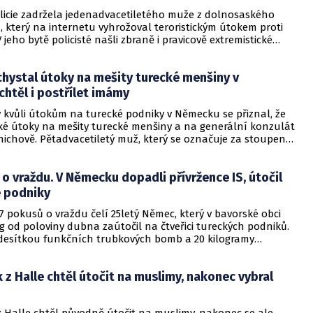
icie zadržela jedenadvacetiletého muže z dolnosaského
 který na internetu vyhrožoval teroristickým útokem proti
jeho bytě policisté našli zbraně i pravicově extremistické
 odvoláním na státní zastupitelství o tom dnes informovala
. Muž je ve vazbě.
chystal útoky na mešity turecké menšiny v
htěl i postřílet imámy
 kvůli útokům na turecké podniky v Německu se přiznal, že
ké útoky na mešity turecké menšiny a na generální konzulát
nichově. Pětadvacetiletý muž, který se označuje za stoupence
slámského státu (IS), je ve svých výpovědích otevřený,
ntura DPA u soudu v Karlsruhe.
o vraždu. V Německu dopadli přívržence IS, útočil
é podniky
7 pokusů o vraždu čelí 25letý Němec, který v bavorské obci
 od poloviny dubna zaútočil na čtveřici tureckých podniků.
s desítkou funkčních trubkových bomb a 20 kilogramy
átek zadržela v pátek. O případu informovala v neděli.
 z Halle chtěl útočit na muslimy, nakonec vybral