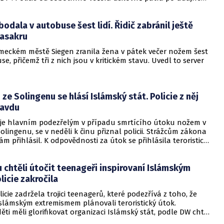
dala v autobuse šest lidí. Řidič zabránil ještě
asakru
eckém městě Siegen zranila žena v pátek večer nožem šest
se, přičemž tři z nich jsou v kritickém stavu. Uvedl to server
 ze Solingenu se hlásí Islámský stát. Policie z něj
ravdu
ý je hlavním podezřelým v případu smrtícího útoku nožem v
ingenu, se v neděli k činu přiznal policii. Strážcům zákona
sám přihlásil. K odpovědnosti za útok se přihlásila teroristická
slámský stát.
chtěli útočit teenageři inspirovaní Islámským
licie zakročila
cie zadržela trojici teenagerů, které podezřívá z toho, že
islámským extremismem plánovali teroristický útok.
děti měli glorifikovat organizaci Islámský stát, podle DW chtěli
esťany a strážce zákona.