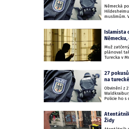
Německá pol
Hildesheimu,
muslimům. V 
materiály. S
agentura DPA
Islamista 
Německu, c
Muž zatčený
plánoval ta
Turecka v M
takzvaného I
zjistila age
27 pokusů 
na tureck
Obvinění z 2
Waldkraiburg
Policie ho 
chemických l
Atentátník
Židy