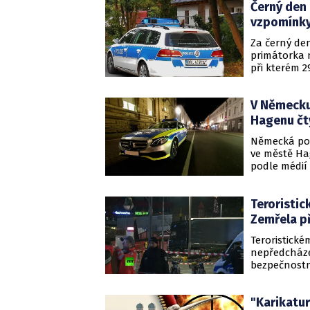
Černý den 
vzpomínky 
Za černý den
primátorka 
při kterém 
Oživení čer
ČTK na místě
V Německu
desítek metr
teroristické
Hagenu čty
Německá pol
ve městě Hag
podle médií 
židovským s
středu večer
Teroristic
Zemřela p
Teroristické
nepředcháze
bezpečnostn
předseda vy
Stephan Len
"Karikatur
útoku, jehož