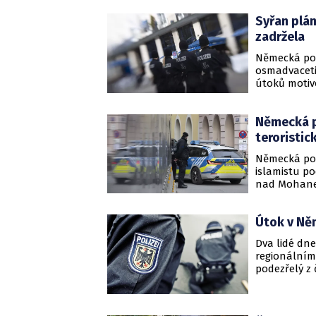
Syřan plá
zadržela
Německá pol
osmadvaceti
útoků motiv
AP.
Německá po
teroristic
Německá pol
islamistu p
nad Mohanem.
teroristické
tom dnes age
Útok v Něm
Dva lidé dn
regionálním
podezřelý z 
který se od
Podezřelý by