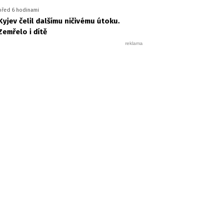
před 6 hodinami
Kyjev čelil dalšímu ničivému útoku.
Zemřelo i dítě