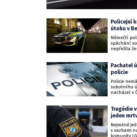
Policejní 
útoku v Be
Němečtí poli
spáchání sob
nepřežila že
členové spe
Pachatel ú
policie
Policie nemá
sobotního ú
nacházel v Č
žena zemřela
Tragédie v
jeden mrt
Nejméně jed
s vazbami n
komunity LG