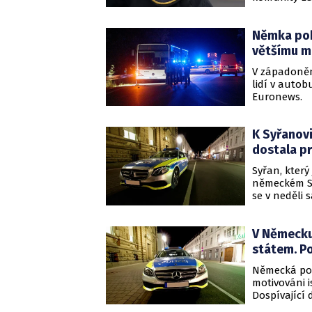
pachateli.
Němka pobo
většímu m
V západoněm
lidí v autobu
Euronews.
K Syřanovi
dostala p
Syřan, kter
německém Sol
se v neděli 
organizace I
V Německu 
státem. Po
Německá poli
motivováni 
Dospívající 
útočit na kř