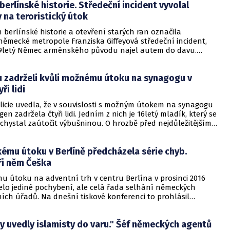
berlínské historie. Středeční incident vyvolal
na teroristický útok
 berlínské historie a otevření starých ran označila
německé metropole Franziska Giffeyová středeční incident,
29letý Němec arménského původu najel autem do davu.
ných vzpomínek zmiňovali také kolemjdoucí, se kterými dnes
 události hovořila. Incident se totiž odehrál jen několik
 zadrželi kvůli možnému útoku na synagogu v
ů od náměstí Breitscheidplatz, kde v prosinci 2016 při
m útoku zahynulo 12 lidí včetně Češky.
ři lidi
icie uvedla, že v souvislosti s možným útokem na synagogu
en zadržela čtyři lidi. Jedním z nich je 16letý mladík, který se
chystal zaútočit výbušninou. O hrozbě před nejdůležitějším
vátkem Jom Kipur (Den smíření) informovala policie ve
.
kému útoku v Berlíně předcházela série chyb.
ři něm Češka
mu útoku na adventní trh v centru Berlína v prosinci 2016
lo jediné pochybení, ale celá řada selhání německých
ích úřadů. Na dnešní tiskové konferenci to prohlásil
šetřovacího výboru berlínské Poslanecké sněmovny
z, který novinářům představil závěrečnou zprávu o pozadí
y uvedly islamisty do varu." Šéf německých agentů
 jednou z 12 obětí byla Češka.