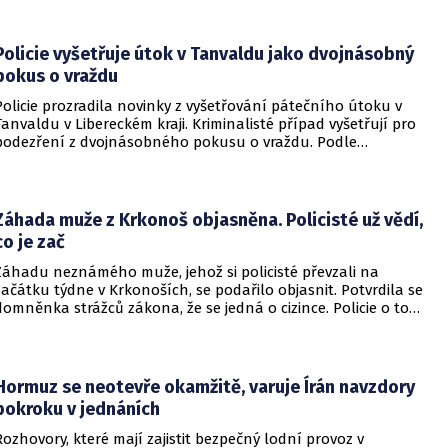
Český hydrometeorologický ústav (ČHMÚ).
Policie vyšetřuje útok v Tanvaldu jako dvojnásobný
pokus o vraždu
Policie prozradila novinky z vyšetřování pátečního útoku v
Tanvaldu v Libereckém kraji. Kriminalisté případ vyšetřují pro
podezření z dvojnásobného pokusu o vraždu. Podle
nejnovějších informací už není nikdo ze zraněných v
ohrožení života.
Záhada muže z Krkonoš objasněna. Policisté už vědí,
co je zač
Záhadu neznámého muže, jehož si policisté převzali na
začátku týdne v Krkonoších, se podařilo objasnit. Potvrdila se
domněnka strážců zákona, že se jedná o cizince. Policie o tom
informovala na webu.
Hormuz se neotevře okamžitě, varuje Írán navzdory
pokroku v jednáních
Rozhovory, které mají zajistit bezpečný lodní provoz v