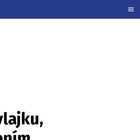
MEN
vlajku,
ením