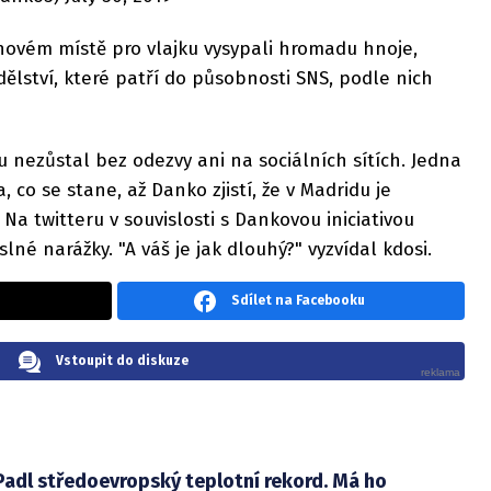
ovém místě pro vlajku vysypali hromadu hnoje,
ělství, které patří do působnosti SNS, podle nich
nezůstal bez odezvy ani na sociálních sítích. Jedna
, co se stane, až Danko zjistí, že v Madridu je
 Na twitteru v souvislosti s Dankovou iniciativou
né narážky. "A váš je jak dlouhý?" vyzvídal kdosi.
Sdílet na Facebooku
Vstoupit do diskuze
Padl středoevropský teplotní rekord. Má ho