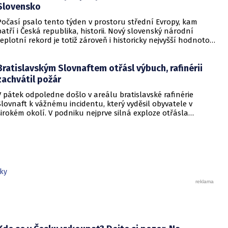
Slovensko
Počasí psalo tento týden v prostoru střední Evropy, kam
patří i Česká republika, historii. Nový slovenský národní
teplotní rekord je totiž zároveň i historicky nejvyšší hodnotou
naměřenou ve středoevropském regionu. Upozornil na to
Český hydrometeorologický ústav (ČHMÚ).
Bratislavským Slovnaftem otřásl výbuch, rafinérii
zachvátil požár
V pátek odpoledne došlo v areálu bratislavské rafinérie
Slovnaft k vážnému incidentu, který vyděsil obyvatele v
širokém okolí. V podniku nejprve silná exploze otřásla
budovami a následně vypukl rozsáhlý požár.
jky