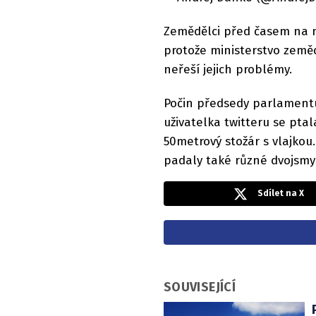
Zemědělci před časem na n
protože ministerstvo zeměd
neřeší jejich problémy.
Počin předsedy parlamentu 
uživatelka twitteru se ptala
50metrový stožár s vlajkou.
padaly také různé dvojsmysl
Sdílet na X
SOUVISEJÍCÍ