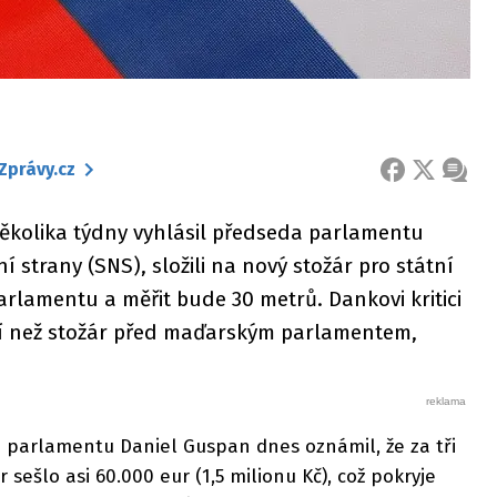
Zprávy.cz
FACEBOOK
X
ZPRÁ
 několika týdny vyhlásil předseda parlamentu
strany (SNS), složili na nový stožár pro státní
rlamentu a měřit bude 30 metrů. Dankovi kritici
vyšší než stožár před maďarským parlamentem,
 parlamentu Daniel Guspan dnes oznámil, že za tři
 sešlo asi 60.000 eur (1,5 milionu Kč), což pokryje