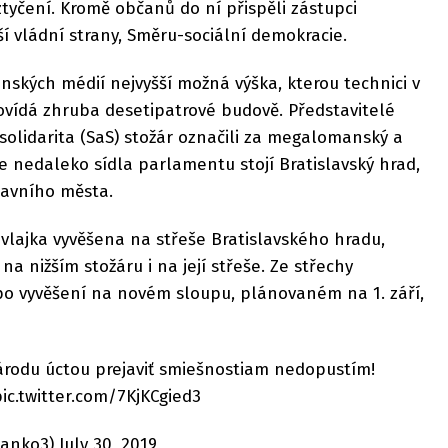
ztyčení. Kromě občanů do ní přispěli zástupci
í vládní strany, Směru-sociální demokracie.
enských médií nejvyšší možná výška, kterou technici v
ovídá zhruba desetipatrové budově. Představitelé
solidarita (SaS) stožár označili za megalomanský a
e nedaleko sídla parlamentu stojí Bratislavský hrad,
avního města.
 vlajka vyvěšena na střeše Bratislavského hradu,
 nižším stožáru i na její střeše. Ze střechy
o vyvěšení na novém sloupu, plánovaném na 1. září,
národu úctou prejaviť smiešnostiam nedopustím!
ic.twitter.com/7KjKCgied3
nko3) July 30, 2019