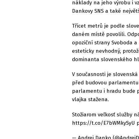
náklady na jeho výrobu i v
Dankovy SNS a také největš
Třicet metrů je podle slov
daném místě povolili. Odp
opoziční strany Svoboda a 
esteticky nevhodný, protož
dominanta slovenského hl
V současnosti je slovenská
před budovou parlamentu na
parlamentu i hradu bude p
vlajka stažena.
Stožiarom veľkosť služby 
https://t.co/E7bWMkySyU p
— Andrej Danko (@AndrejDa