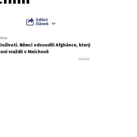
Sdílet
článek
včera
Doživotí. Němci odsoudili Afghánce, který
loni vraždil v Mnichově