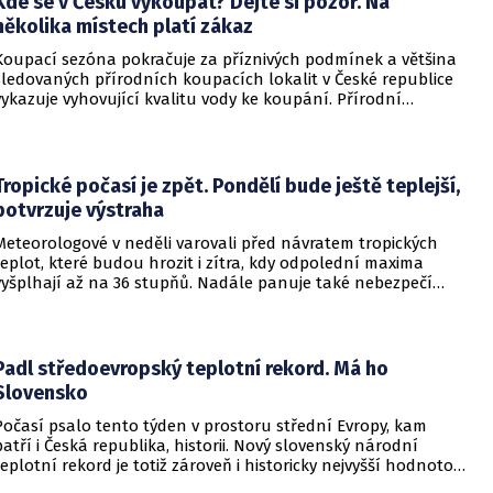
Kde se v Česku vykoupat? Dejte si pozor. Na
několika místech platí zákaz
Koupací sezóna pokračuje za příznivých podmínek a většina
sledovaných přírodních koupacích lokalit v České republice
vykazuje vyhovující kvalitu vody ke koupání. Přírodní
koupací vody nadále představují oblíbené místo letní
rekreace a v uplynulém týdnu se na jejich zvýšené
návštěvnosti podílelo také velmi teplé počasí s teplotami
často přesahujícími 30 °C.
Tropické počasí je zpět. Pondělí bude ještě teplejší,
potvrzuje výstraha
Meteorologové v neděli varovali před návratem tropických
teplot, které budou hrozit i zítra, kdy odpolední maxima
vyšplhají až na 36 stupňů. Nadále panuje také nebezpečí
požárů, vyplývá z výstrahy Českého hydrometeorologického
ústavu (ČHMÚ).
Padl středoevropský teplotní rekord. Má ho
Slovensko
Počasí psalo tento týden v prostoru střední Evropy, kam
patří i Česká republika, historii. Nový slovenský národní
teplotní rekord je totiž zároveň i historicky nejvyšší hodnotou
naměřenou ve středoevropském regionu. Upozornil na to