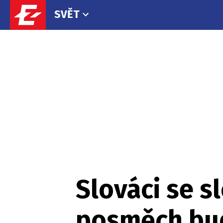
SVĚT
Slováci se sl
posměch bud