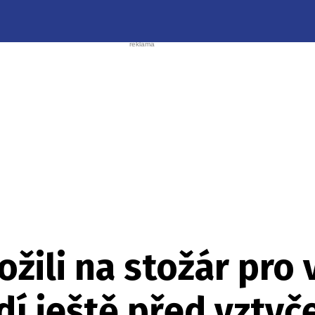
ožili na stožár pro 
í ještě před vztyč