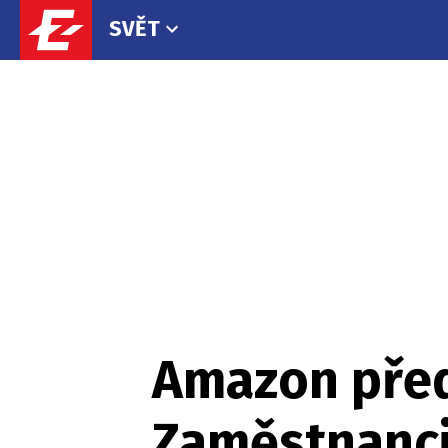
SVĚT
Amazon před
Zaměstnanci