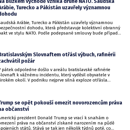
Na Blízkém východě vzniká druhé NATO. Saudská
Arábie, Turecko a Pákistán uzavřely významnou
dohodu
Saudská Arábie, Turecko a Pákistán uzavřely významnou
bezpečnostní dohodu, která představuje kolektivní obranný
pakt ve stylu NATO. Podle podepsané smlouvy bude případný
útok na některou z těchto tří zemí považován za útok na
všechny členy aliance, což má posílit odstrašující sílu v
regionu.
Bratislavským Slovnaftem otřásl výbuch, rafinérii
zachvátil požár
V pátek odpoledne došlo v areálu bratislavské rafinérie
Slovnaft k vážnému incidentu, který vyděsil obyvatele v
širokém okolí. V podniku nejprve silná exploze otřásla
budovami a následně vypukl rozsáhlý požár.
Trump se opět pokouší omezit novorozencům práva
na občanství
Americký prezident Donald Trump se vrací k snahám o
omezení práva na občanství získané narozením na půdě
Spojených států. Stává se tak jen několik týdnů poté, co