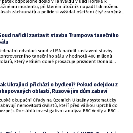
V pátek odpoledne došlo v Tanvaldu v ulici Horská k
vážnému incidentu, při kterém útočník napadl lidi nožem.
Zásah záchranářů a policie si vyžádal ošetření čtyř zraněných
osob, přičemž tři z nich utrpěly těžká poranění.
Soud nařídil zastavit stavbu Trumpova tanečního
sálu
Federální odvolací soud v USA nařídil zastavení stavby
kontroverzního tanečního sálu v hodnotě 400 milionů
dolarů, který v Bílém domě prosazuje prezident Donald
Trump. Páteční rozhodnutí představuje vážnou překážku pro
administrativu a otevírá cestu k právní bitvě před Nejvyšším
soudem.
Jak Ukrajinci přichází o bydlení? Pokud odejdou z
okupovaných oblastí, Rusové jim dům zabaví
Ruské okupační úřady na územích Ukrajiny systematicky
zabavují nemovitosti civilistů, kteří před válkou uprchli do
bezpečí. Rozsáhlá investigativní analýza BBC Verify a BBC
Russian odhalila, že od roku 2024 bylo identifikováno k
zabavení nebo již přímo zkonfiskováno přes 34 tisíc domů a
bytů.