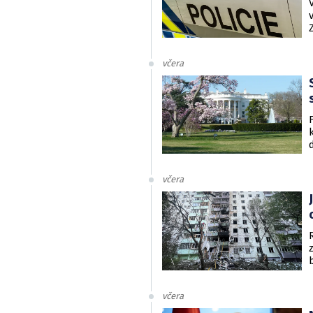
včera
včera
včera