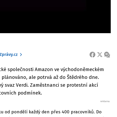
Zprávy.cz
FACEBOOK
X
ZPRÁ
rické společnosti Amazon ve východoněmeckém
o plánováno, ale potrvá až do Štědrého dne.
 svaz Verdi. Zaměstnanci se protestní akcí
acovních podmínek.
sku od pondělí každý den přes 400 pracovníků. Do