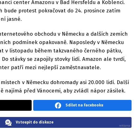
stnanci center Amazonu v Bad Hersfeldu a Koblenci.
h bude protest pokračovat do 24. prosince zatím
ní jasné.
nternetového obchodu v Německu a dalších zemích
covních podmínek opakovaně. Naposledy v Německu
vat v listopadu během takzvaného černého pátku,
 Do stávky se zapojily stovky lidí. Amazon ale tvrdí,
enter patří mezi nejlepší zaměstnavatele.
ístech v Německu dohromady asi 20.000 lidí. Další
ě najímá před Vánocemi, aby zvládl nápor zásilek.
Sdílet na Facebooku
Vstoupit do diskuze