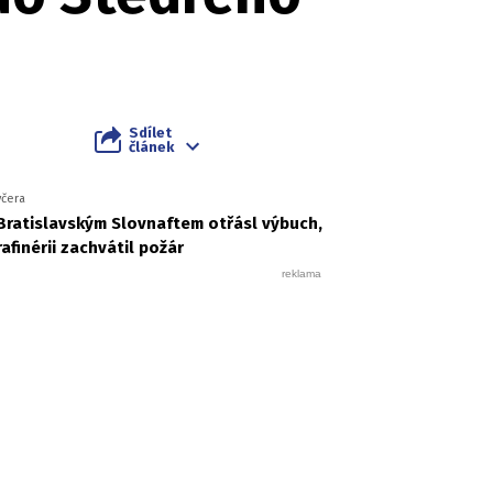
Sdílet
článek
včera
Bratislavským Slovnaftem otřásl výbuch,
rafinérii zachvátil požár