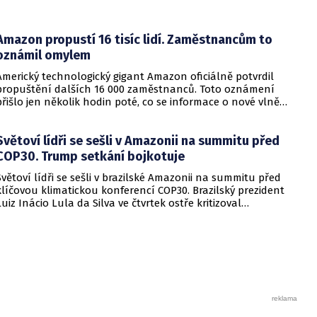
Amazon propustí 16 tisíc lidí. Zaměstnancům to
oznámil omylem
Americký technologický gigant Amazon oficiálně potvrdil
propuštění dalších 16 000 zaměstnanců. Toto oznámení
přišlo jen několik hodin poté, co se informace o nové vlně
redukce pracovních míst dostala k personálu
prostřednictvím e-mailu, který byl podle všeho rozeslán
Světoví lídři se sešli v Amazonii na summitu před
omylem. Zpráva, kterou měla možnost vidět stanice BBC, byla
odeslána v úterý pozdě večer a zmiňovala výpovědi pro
COP30. Trump setkání bojkotuje
pracovníky v USA, Kanadě a Kostarice v rámci snahy o
Světoví lídři se sešli v brazilské Amazonii na summitu před
posílení společnosti.
klíčovou klimatickou konferencí COP30. Brazilský prezident
Luiz Inácio Lula da Silva ve čtvrtek ostře kritizoval
"extremistické síly", které odsuzují budoucí generace k životu
na planetě navždy změněné globálním oteplováním.
Summitu se účastní téměř všechny státy, s výjimkou
Spojených států, jejichž prezident Donald Trump označil
klimatickou vědu za "podvod".