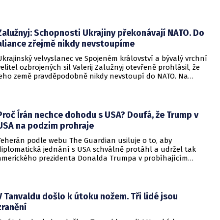
Zalužnyj: Schopnosti Ukrajiny překonávají NATO. Do
aliance zřejmě nikdy nevstoupíme
Ukrajinský velvyslanec ve Spojeném království a bývalý vrchní
velitel ozbrojených sil Valerij Zalužnyj otevřeně prohlásil, že
jeho země pravděpodobně nikdy nevstoupí do NATO. Na
setkání s evropskými velvyslanci uvedl, že se v otázce členství
pohyboval celá léta, avšak současná realita ukazuje, že
alianční standardy jsou pro Kyjev v současné podobě
nedosažitelné.
Proč Írán nechce dohodu s USA? Doufá, že Trump v
USA na podzim prohraje
Teherán podle webu The Guardian usiluje o to, aby
diplomatická jednání s USA schválně protáhl a udržel tak
amerického prezidenta Donalda Trumpa v probíhajícím
konfliktu až do podzimních voleb do Kongresu. Cílem íránské
strany je uštědřit americkému prezidentovi politickou ránu,
která by se mohla vyrovnat krizi s americkými teheránskými
rukojmími za prezidenta Jimmyho Cartera.
V Tanvaldu došlo k útoku nožem. Tři lidé jsou
zranění