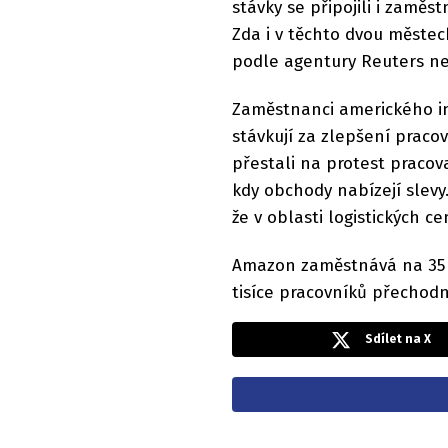
stávky se připojili i zamě
Zda i v těchto dvou městec
podle agentury Reuters ne
Zaměstnanci amerického i
stávkují za zlepšení pra
přestali na protest praco
kdy obchody nabízejí slevy.
že v oblasti logistických c
Amazon zaměstnává na 35 m
tisíce pracovníků přechodn
Sdílet na X