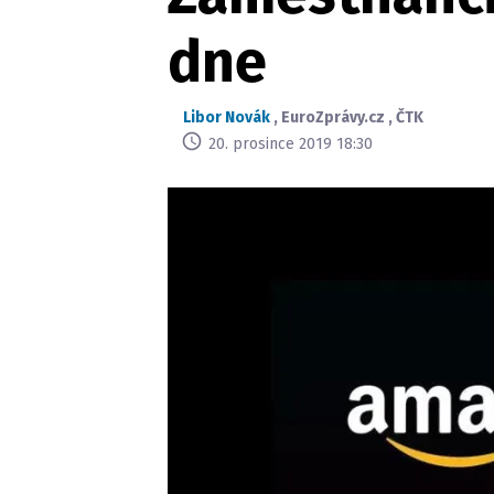
dne
Libor Novák
,
EuroZprávy.cz
,
ČTK
20. prosince 2019 18:30