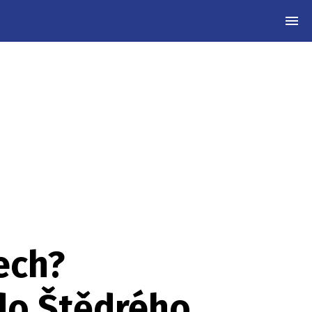
MEN
ech?
do Štědrého