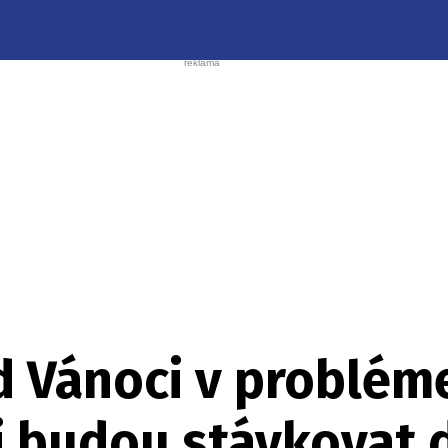
 Vánoci v problém
 budou stávkovat 