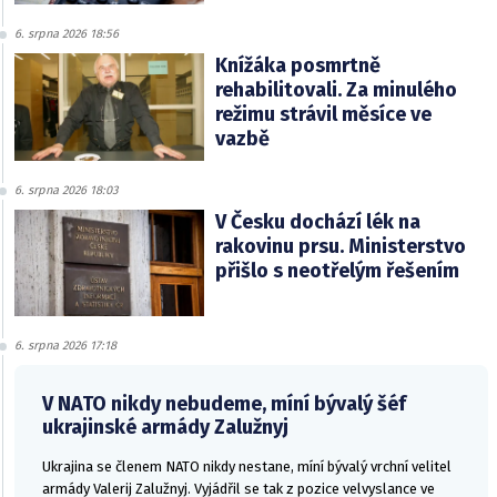
6. srpna 2026 18:56
Knížáka posmrtně
rehabilitovali. Za minulého
režimu strávil měsíce ve
vazbě
6. srpna 2026 18:03
V Česku dochází lék na
rakovinu prsu. Ministerstvo
přišlo s neotřelým řešením
6. srpna 2026 17:18
V NATO nikdy nebudeme, míní bývalý šéf
ukrajinské armády Zalužnyj
Ukrajina se členem NATO nikdy nestane, míní bývalý vrchní velitel
armády Valerij Zalužnyj. Vyjádřil se tak z pozice velvyslance ve