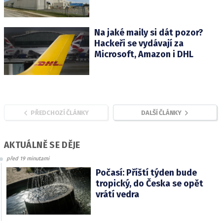
Na jaké maily si dát pozor?
Hackeři se vydávají za
Microsoft, Amazon i DHL
PŘEDCHOZÍ ČLÁNKY
DALŠÍ ČLÁNKY
AKTUÁLNĚ SE DĚJE
před 19 minutami
Počasí: Příští týden bude
tropický, do Česka se opět
vrátí vedra