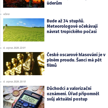
úderům
včera
Bude až 34 stupňů.
Meteorologové očekávají
návrat tropického počasí
6. srpna 2026 22:01
České oscarové hlasování je v
plném proudu. Šanci má pět
filmů
6. srpna 2026 20:10
Důchodci a valorizační
oznámení. Úřad připomněl
svůj aktuální postup