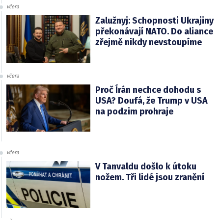
včera
Zalužnyj: Schopnosti Ukrajiny
překonávají NATO. Do aliance
zřejmě nikdy nevstoupíme
včera
Proč Írán nechce dohodu s
USA? Doufá, že Trump v USA
na podzim prohraje
včera
V Tanvaldu došlo k útoku
nožem. Tři lidé jsou zranění