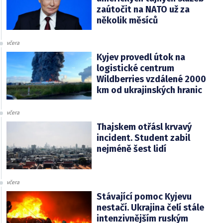
zaútočit na NATO už za
několik měsíců
včera
Kyjev provedl útok na
logistické centrum
Wildberries vzdálené 2000
km od ukrajinských hranic
včera
Thajskem otřásl krvavý
incident. Student zabil
nejméně šest lidí
včera
Stávající pomoc Kyjevu
nestačí. Ukrajina čelí stále
intenzivnějším ruským