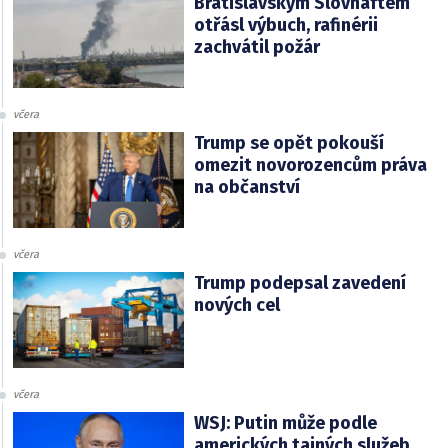
Bratislavským Slovnaftem
otřásl výbuch, rafinérii
zachvátil požár
včera
Trump se opět pokouší
omezit novorozencům práva
na občanství
včera
Trump podepsal zavedení
nových cel
včera
WSJ: Putin může podle
amerických tajných služeb