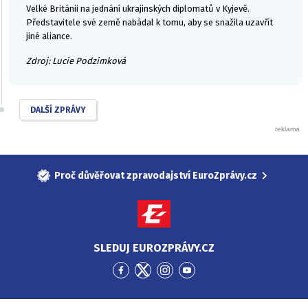
Velké Británii na jednání ukrajinských diplomatů v Kyjevě.
Představitele své země nabádal k tomu, aby se snažila uzavřít
jiné aliance.
Zdroj: Lucie Podzimková
DALŠÍ ZPRÁVY
Proč důvěřovat zpravodajství EuroZprávy.cz
SLEDUJ EUROZPRÁVY.CZ
Přejít
Přejít
Přejít
Přejít
na
na
na
na
Facebook
Twitter
Instagram
YouTube