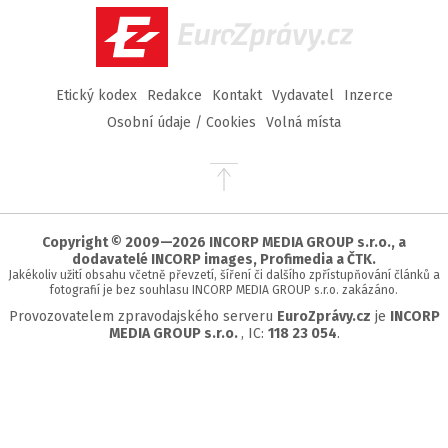
EuroZprávy.cz
Etický kodex
Redakce
Kontakt
Vydavatel
Inzerce
Osobní údaje / Cookies
Volná místa
Přejít
na
začátek
stránky
Copyright © 2009—2026 INCORP MEDIA GROUP s.r.o., a
dodavatelé INCORP images, Profimedia a ČTK.
Jakékoliv užití obsahu včetně převzetí, šíření či dalšího zpřístupňování článků a
fotografií je bez souhlasu INCORP MEDIA GROUP s.r.o. zakázáno.
Provozovatelem zpravodajského serveru
EuroZprávy.cz
je
INCORP
MEDIA GROUP s.r.o.
, IC:
118 23 054
.