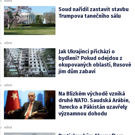
včera
Soud nařídil zastavit stavbu
Trumpova tanečního sálu
včera
Jak Ukrajinci přichází o
bydlení? Pokud odejdou z
okupovaných oblastí, Rusové
jim dům zabaví
včera
Na Blízkém východě vzniká
druhé NATO. Saudská Arábie,
Turecko a Pákistán uzavřely
významnou dohodu
včera