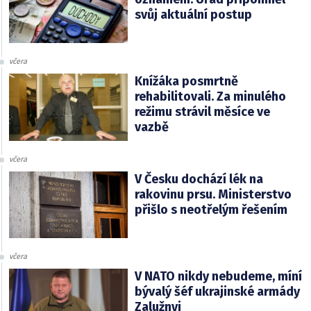
svůj aktuální postup
včera
Knížáka posmrtně
rehabilitovali. Za minulého
režimu strávil měsíce ve
vazbě
včera
V Česku dochází lék na
rakovinu prsu. Ministerstvo
přišlo s neotřelým řešením
včera
V NATO nikdy nebudeme, míní
bývalý šéf ukrajinské armády
Zalužnyj