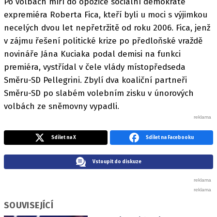
Po volbách míří do opozice sociální demokraté
expremiéra Roberta Fica, kteří byli u moci s výjimkou
necelých dvou let nepřetržitě od roku 2006. Fica, jenž
v zájmu řešení politické krize po předloňské vraždě
novináře Jána Kuciaka podal demisi na funkci
premiéra, vystřídal v čele vlády místopředseda
Směru-SD Pellegrini. Zbylí dva koaliční partneři
Směru-SD po slabém volebním zisku v únorových
volbách ze sněmovny vypadli.
Sdílet na X
Sdílet na Facebooku
Vstoupit do diskuze
SOUVISEJÍCÍ