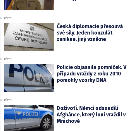
včera
Česká diplomacie přesouvá
své síly. Jeden konzulát
zanikne, jiný vznikne
včera
Policie objasnila pomníček. V
případu vraždy z roku 2010
pomohly vzorky DNA
včera
Doživotí. Němci odsoudili
Afghánce, který loni vraždil v
Mnichově