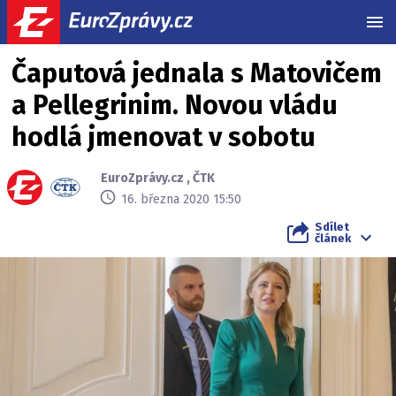
MEN
Čaputová jednala s Matovičem
a Pellegrinim. Novou vládu
hodlá jmenovat v sobotu
EuroZprávy.cz
,
ČTK
16. března 2020 15:50
Sdílet
článek