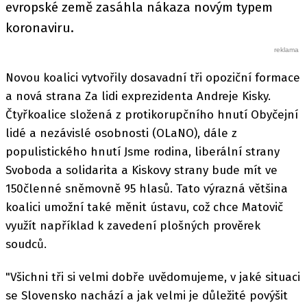
evropské země zasáhla nákaza novým typem
koronaviru.
Novou koalici vytvořily dosavadní tři opoziční formace
a nová strana Za lidi exprezidenta Andreje Kisky.
Čtyřkoalice složená z protikorupčního hnutí Obyčejní
lidé a nezávislé osobnosti (OLaNO), dále z
populistického hnutí Jsme rodina, liberální strany
Svoboda a solidarita a Kiskovy strany bude mít ve
150členné sněmovně 95 hlasů. Tato výrazná většina
koalici umožní také měnit ústavu, což chce Matovič
využít například k zavedení plošných prověrek
soudců.
"Všichni tři si velmi dobře uvědomujeme, v jaké situaci
se Slovensko nachází a jak velmi je důležité povýšit