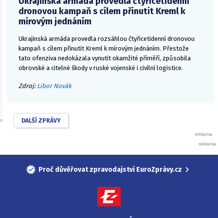
Ukrajinská armáda provedla čtyřicetidenní
dronovou kampaň s cílem přinutit Kreml k
mírovým jednáním
Ukrajinská armáda provedla rozsáhlou čtyřicetidenní dronovou
kampaň s cílem přinutit Kreml k mírovým jednáním. Přestože
tato ofenziva nedokázala vynutit okamžité příměří, způsobila
obrovské a citelné škody v ruské vojenské i civilní logistice.
Zdroj:
Libor Novák
DALŠÍ ZPRÁVY
Proč důvěřovat zpravodajství EuroZprávy.cz