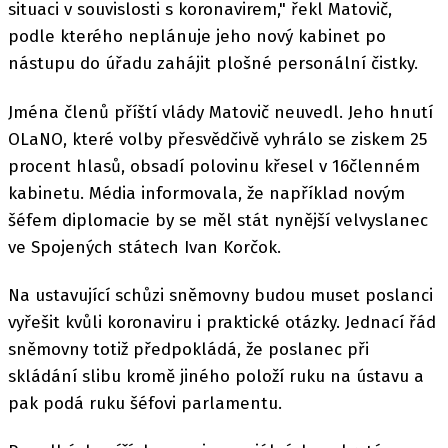
situaci v souvislosti s koronavirem," řekl Matovič,
podle kterého neplánuje jeho nový kabinet po
nástupu do úřadu zahájit plošné personální čistky.
Jména členů příští vlády Matovič neuvedl. Jeho hnutí
OLaNO, které volby přesvědčivě vyhrálo se ziskem 25
procent hlasů, obsadí polovinu křesel v 16členném
kabinetu. Média informovala, že například novým
šéfem diplomacie by se měl stát nynější velvyslanec
ve Spojených státech Ivan Korčok.
Na ustavující schůzi sněmovny budou muset poslanci
vyřešit kvůli koronaviru i praktické otázky. Jednací řád
sněmovny totiž předpokládá, že poslanec při
skládání slibu kromě jiného položí ruku na ústavu a
pak podá ruku šéfovi parlamentu.