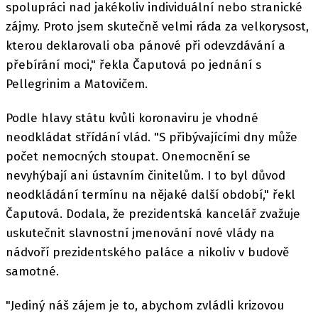
spolupráci nad jakékoliv individuální nebo stranické
zájmy. Proto jsem skutečně velmi ráda za velkorysost,
kterou deklarovali oba pánové při odevzdávání a
přebírání moci," řekla Čaputová po jednání s
Pellegrinim a Matovičem.
Podle hlavy státu kvůli koronaviru je vhodné
neodkládat střídání vlád. "S přibývajícími dny může
počet nemocných stoupat. Onemocnění se
nevyhýbají ani ústavním činitelům. I to byl důvod
neodkládání termínu na nějaké další období," řekl
Čaputová. Dodala, že prezidentská kancelář zvažuje
uskutečnit slavnostní jmenování nové vlády na
nádvoří prezidentského paláce a nikoliv v budově
samotné.
"Jediný náš zájem je to, abychom zvládli krizovou