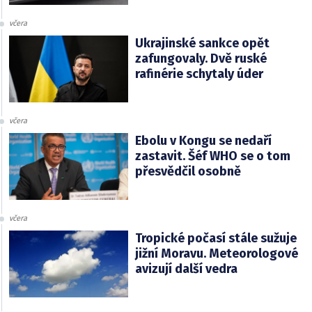
včera
Ukrajinské sankce opět
zafungovaly. Dvě ruské
rafinérie schytaly úder
včera
Ebolu v Kongu se nedaří
zastavit. Šéf WHO se o tom
přesvědčil osobně
včera
Tropické počasí stále sužuje
jižní Moravu. Meteorologové
avizují další vedra