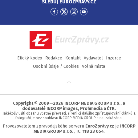
SLEDUJ EUROZPRÁVY.CZ
Přejít
Přejít
Přejít
Přejít
na
na
na
na
Facebook
Twitter
Instagram
YouTube
EuroZprávy.cz
Etický kodex
Redakce
Kontakt
Vydavatel
Inzerce
Osobní údaje / Cookies
Volná místa
Přejít
na
začátek
stránky
Copyright © 2009—2026 INCORP MEDIA GROUP s.r.o., a
dodavatelé INCORP images, Profimedia a ČTK.
Jakékoliv užití obsahu včetně převzetí, šíření či dalšího zpřístupňování článků a
fotografií je bez souhlasu INCORP MEDIA GROUP s.r.o. zakázáno.
Provozovatelem zpravodajského serveru
EuroZprávy.cz
je
INCORP
MEDIA GROUP s.r.o.
, IC:
118 23 054
.