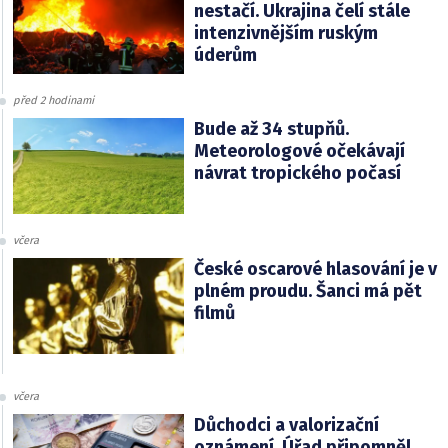
nestačí. Ukrajina čelí stále
intenzivnějším ruským
úderům
před 2 hodinami
Bude až 34 stupňů.
Meteorologové očekávají
návrat tropického počasí
včera
České oscarové hlasování je v
plném proudu. Šanci má pět
filmů
včera
Důchodci a valorizační
oznámení. Úřad připomněl