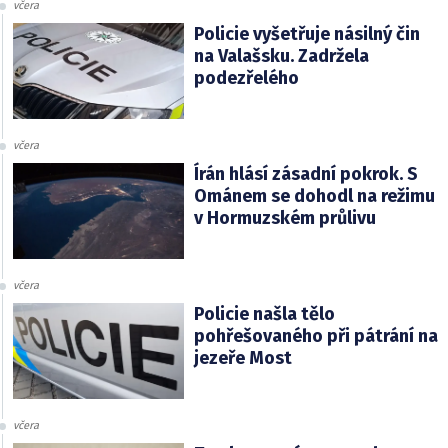
včera
Policie vyšetřuje násilný čin
na Valašsku. Zadržela
podezřelého
včera
Írán hlásí zásadní pokrok. S
Ománem se dohodl na režimu
v Hormuzském průlivu
včera
Policie našla tělo
pohřešovaného při pátrání na
jezeře Most
včera