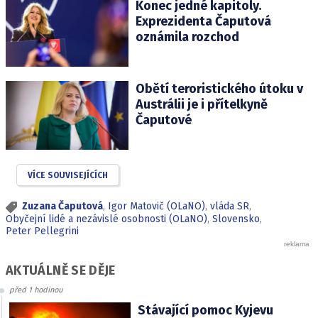
Konec jedné kapitoly.
Exprezidenta Čaputová
oznámila rozchod
Obětí teroristického útoku v
Austrálii je i přítelkyně
Čaputové
VÍCE SOUVISEJÍCÍCH
Zuzana Čaputová
,
Igor Matovič (OLaNO)
,
vláda SR
,
Obyčejní lidé a nezávislé osobnosti (OLaNO)
,
Slovensko
,
Peter Pellegrini
AKTUÁLNĚ SE DĚJE
před 1 hodinou
Stávající pomoc Kyjevu