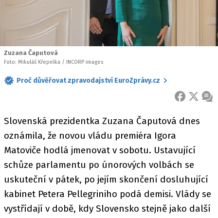
Zuzana Čaputová
Foto: Mikuláš Křepelka / INCORP images
Proč důvěřovat zpravodajství EuroZprávy.cz
FACEBOOK
X
ZPR
Slovenská prezidentka Zuzana Čaputová dnes
oznámila, že novou vládu premiéra Igora
Matoviče hodlá jmenovat v sobotu. Ustavující
schůze parlamentu po únorových volbách se
uskuteční v pátek, po jejím skončení dosluhující
kabinet Petera Pellegriniho podá demisi. Vlády se
vystřídají v době, kdy Slovensko stejně jako další