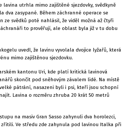
 lavina utrhla mimo zajištěné sjezdovky, svědkyně
ila dva zasypané. Během záchranné operace se
n ze svědků poté nahlásil, že viděl možná až čtyři
Záchranáři to prověřují, ale oblast byla již v tu dobu
kogelu uvedl, že lavinu vyvolala dvojice lyžařů, která
rénu mimo zajištěnou sjezdovku.
rském kantonu Uri, kde platí kritická lavinová
ranářů skončit pod sněhovým závalem lidé. Na místě
lké pátrání, nasazeni byli i psi, kteří jsou schopní
ajít. Lavina o rozměru zhruba 20 krát 50 metrů
výstupu na masiv Gran Sasso zahynuli dva horolezci,
 zřítili. Ve středu zde zahynula pod lavinou Italka při