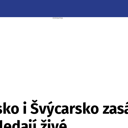
sko i Švýcarsko zas
ledají živé