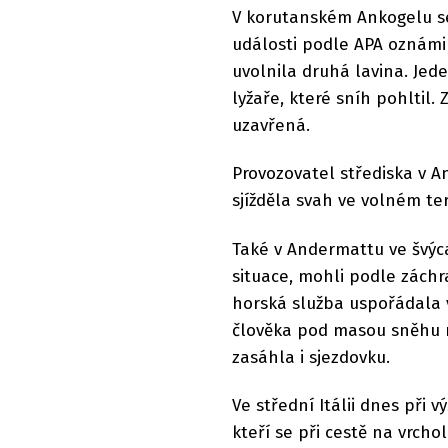
V korutanském Ankogelu se
události podle APA oznám
uvolnila druhá lavina. Jede
lyžaře, které sníh pohltil. 
uzavřená.
Provozovatel střediska v An
sjížděla svah ve volném te
Také v Andermattu ve švýca
situace, mohli podle zách
horská služba uspořádala ve
člověka pod masou sněhu n
zasáhla i sjezdovku.
Ve střední Itálii dnes při 
kteří se při cestě na vrchol