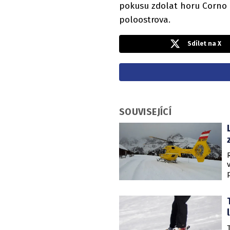
pokusu zdolat horu Corno 
poloostrova.
Sdílet na X
SOUVISEJÍCÍ