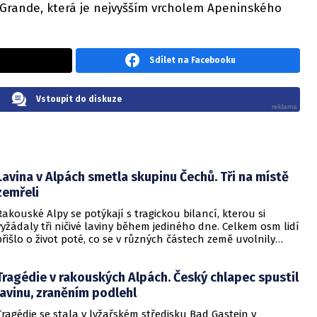
Grande, která je nejvyšším vrcholem Apeninského
Sdílet na Facebooku
Vstoupit do diskuze
Lavina v Alpách smetla skupinu Čechů. Tři na místě
zemřeli
Rakouské Alpy se potýkají s tragickou bilancí, kterou si
vyžádaly tři ničivé laviny během jediného dne. Celkem osm lidí
přišlo o život poté, co se v různých částech země uvolnily
masy sněhu. Horská služba i policie potvrzují, že podmínky v
horách jsou v současné době extrémně nebezpečné.
Tragédie v rakouských Alpách. Český chlapec spustil
lavinu, zraněním podlehl
Tragédie se stala v lyžařském středisku Bad Gastein v