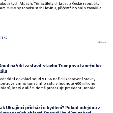
rakouských Alpách. Třináctiletý chlapec z České republiky
tam mimo sjezdovku strhl lavinu, přičemž ho sníh zavalil a
usmrtil. Záchranáři se hocha snažili oživit, ale nepodařilo se
jim to. O smutné události informoval deník Kronen Zeitung.
arsko
Soud nařídil zastavit stavbu Trumpova tanečního
sálu
Federální odvolací soud v USA nařídil zastavení stavby
kontroverzního tanečního sálu v hodnotě 400 milionů
dolarů, který v Bílém domě prosazuje prezident Donald
Trump. Páteční rozhodnutí představuje vážnou překážku pro
administrativu a otevírá cestu k právní bitvě před Nejvyšším
soudem.
Jak Ukrajinci přichází o bydlení? Pokud odejdou z