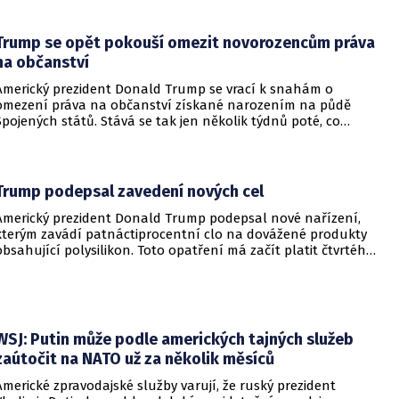
Trump se opět pokouší omezit novorozencům práva
na občanství
Americký prezident Donald Trump se vrací k snahám o
omezení práva na občanství získané narozením na půdě
Spojených států. Stává se tak jen několik týdnů poté, co
Nejvyšší soud Spojených států odmítl jeho předchozí plošší
pokus o zrušení této dlouholeté praxe.
Trump podepsal zavedení nových cel
Americký prezident Donald Trump podepsal nové nařízení,
kterým zavádí patnáctiprocentní clo na dovážené produkty
obsahující polysilikon. Toto opatření má začít platit čtvrtého
prosince a jeho hlavním úkolem je podpořit domácí
dodavatelské řetězce v oblasti mikročipů i solárních panelů.
WSJ: Putin může podle amerických tajných služeb
zaútočit na NATO už za několik měsíců
Americké zpravodajské služby varují, že ruský prezident