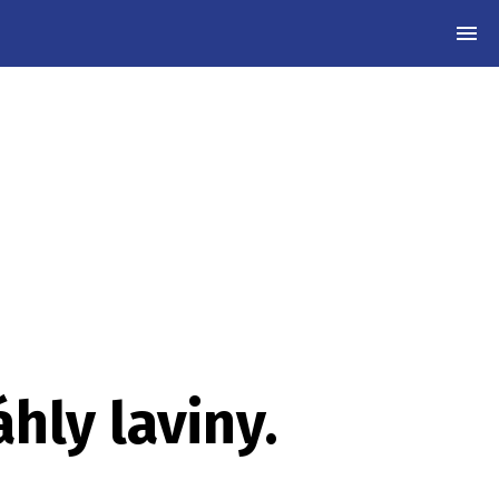
MEN
áhly laviny.