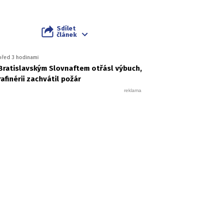
Sdílet
článek
před 3 hodinami
Bratislavským Slovnaftem otřásl výbuch,
rafinérii zachvátil požár