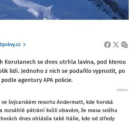
Zprávy.cz
FACEBOOK
X
ZPRÁ
ch Korutanech se dnes utrhla lavina, pod kterou
ik lidí. Jednoho z nich se podařilo vyprostit, po
 podle agentury APA policie.
é ve švýcarském resortu Andermatt, kde horská
la rozsáhlé pátrání kvůli obavám, že masa sněhu
 horách dnes ohlásila také Itálie, kde od středy