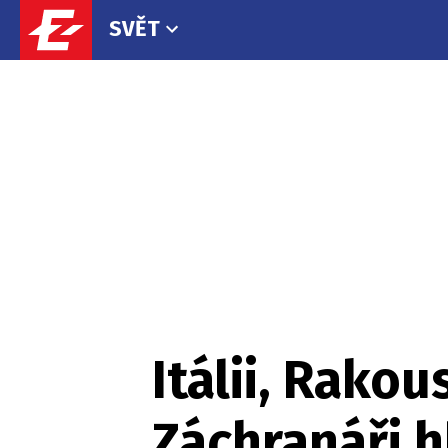
SVĚT
Itálii, Rakou
Záchranáři h