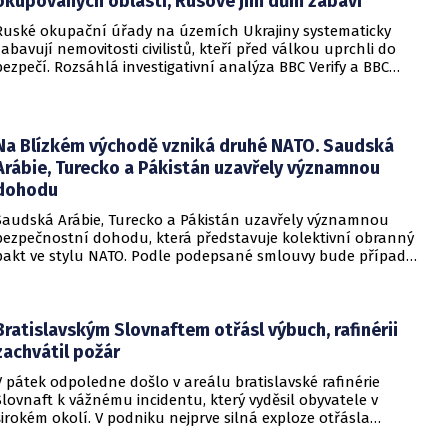
okupovaných oblastí, Rusové jim dům zabaví
Ruské okupační úřady na územích Ukrajiny systematicky
zabavují nemovitosti civilistů, kteří před válkou uprchli do
bezpečí. Rozsáhlá investigativní analýza BBC Verify a BBC
Russian odhalila, že od roku 2024 bylo identifikováno k
zabavení nebo již přímo zkonfiskováno přes 34 tisíc domů a
bytů.
Na Blízkém východě vzniká druhé NATO. Saudská
Arábie, Turecko a Pákistán uzavřely významnou
dohodu
Saudská Arábie, Turecko a Pákistán uzavřely významnou
bezpečnostní dohodu, která představuje kolektivní obranný
pakt ve stylu NATO. Podle podepsané smlouvy bude případný
útok na některou z těchto tří zemí považován za útok na
všechny členy aliance, což má posílit odstrašující sílu v
regionu.
Bratislavským Slovnaftem otřásl výbuch, rafinérii
zachvátil požár
V pátek odpoledne došlo v areálu bratislavské rafinérie
Slovnaft k vážnému incidentu, který vyděsil obyvatele v
širokém okolí. V podniku nejprve silná exploze otřásla
budovami a následně vypukl rozsáhlý požár.