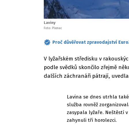
Laviny
Foto: Pixmac
Proč důvěřovat zpravodajství Euro
V lyžařském středisku v rakouský
podle svědků skončilo zřejmě někol
dalších záchranáři pátrají, uvedla
Lavina se dnes utrhla tak
služba rovněž zorganizova
zasypala lyžaře. Neštěstí v
zahynuli tři horolezci.