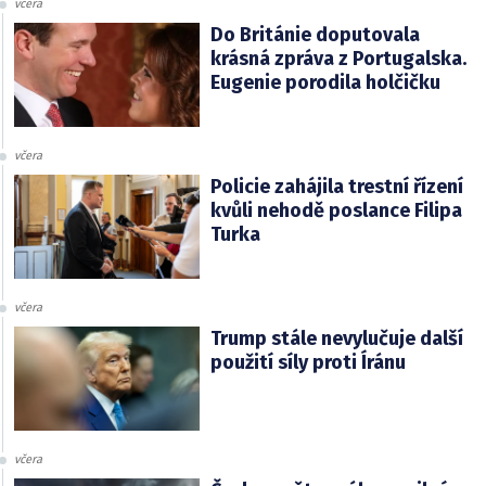
včera
Do Británie doputovala
krásná zpráva z Portugalska.
Eugenie porodila holčičku
včera
Policie zahájila trestní řízení
kvůli nehodě poslance Filipa
Turka
včera
Trump stále nevylučuje další
použití síly proti Íránu
včera