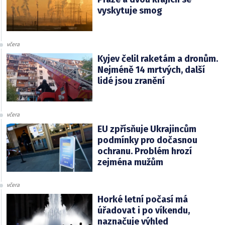
vyskytuje smog
včera
Kyjev čelil raketám a dronům.
Nejméně 14 mrtvých, další
lidé jsou zranění
včera
EU zpřísňuje Ukrajincům
podmínky pro dočasnou
ochranu. Problém hrozí
zejména mužům
včera
Horké letní počasí má
úřadovat i po víkendu,
naznačuje výhled