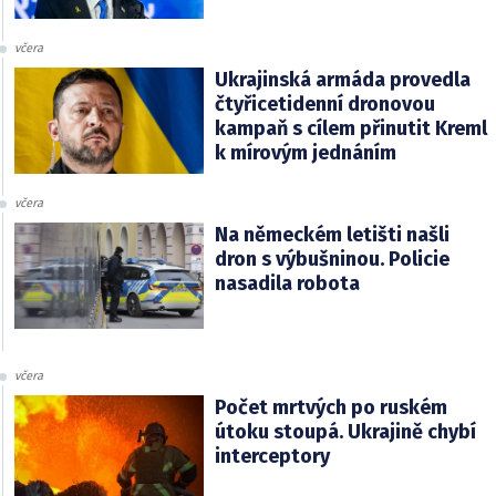
včera
Ukrajinská armáda provedla
čtyřicetidenní dronovou
kampaň s cílem přinutit Kreml
k mírovým jednáním
včera
Na německém letišti našli
dron s výbušninou. Policie
nasadila robota
včera
Počet mrtvých po ruském
útoku stoupá. Ukrajině chybí
interceptory