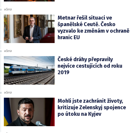
včera
Metnar řešil situaci ve
španělské Ceutě. Česko
vyzvalo ke změnám v ochraně
hranic EU
včera
České dráhy přepravily
nejvíce cestujících od roku
2019
včera
Mohli jste zachránit životy,
kritizuje Zelenskyj spojence
po útoku na Kyjev