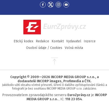
Přejít
Přejít
Přejít
Přejít
na
na
na
na
Facebook
Twitter
Instagram
YouTube
EuroZprávy.cz
Etický kodex
Redakce
Kontakt
Vydavatel
Inzerce
Osobní údaje / Cookies
Volná místa
Přejít
na
začátek
stránky
Copyright © 2009—2026 INCORP MEDIA GROUP s.r.o., a
dodavatelé INCORP images, Profimedia a ČTK.
Jakékoliv užití obsahu včetně převzetí, šíření či dalšího zpřístupňování článků a
fotografií je bez souhlasu INCORP MEDIA GROUP s.r.o. zakázáno.
Provozovatelem zpravodajského serveru
EuroZprávy.cz
je
INCORP
MEDIA GROUP s.r.o.
, IC:
118 23 054
.