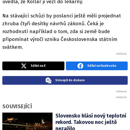
uvedla, že Kollár ji vezl do lékárny.
Na stávající schůzi by poslanci ještě měli projednat
zhruba čtyři desítky návrhů zákonů. Čeká je
rozhodnutí například o tom, zda si země bude
připomínat výročí vzniku Československa státním
svátkem.
Sdílet na X
Sdílet na Facebooku
Vstoupit do diskuze
SOUVISEJÍCÍ
Slovensko hlásí nový teplotní
rekord. Takovou noc ještě
nezažilo