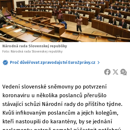
Národná rada Slovenskej republiky
Foto: Národná rada Slovenskej republiky
Proč důvěřovat zpravodajství EuroZprávy.cz
FACEBOOK
X
ZPR
Vedení slovenské sněmovny po potvrzení
koronaviru u několika poslanců přerušilo
stávající schůzi Národní rady do příštího týdne.
Kvůli infikovaným poslancům a jejich kolegům,
kteří nastoupili do karantény, by se jednání