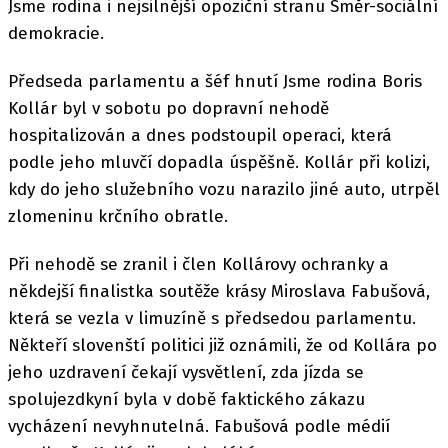
Jsme rodina i nejsilnější opoziční stranu Směr-sociální
demokracie.
Předseda parlamentu a šéf hnutí Jsme rodina Boris
Kollár byl v sobotu po dopravní nehodě
hospitalizován a dnes podstoupil operaci, která
podle jeho mluvčí dopadla úspěšně. Kollár při kolizi,
kdy do jeho služebního vozu narazilo jiné auto, utrpěl
zlomeninu krčního obratle.
Při nehodě se zranil i člen Kollárovy ochranky a
někdejší finalistka soutěže krásy Miroslava Fabušová,
která se vezla v limuzíně s předsedou parlamentu.
Někteří slovenští politici již oznámili, že od Kollára po
jeho uzdravení čekají vysvětlení, zda jízda se
spolujezdkyní byla v době faktického zákazu
vycházení nevyhnutelná. Fabušová podle médií