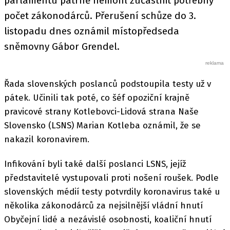
parlamentu patrně nemohl zúčastnit potřebný
počet zákonodárců. Přerušení schůze do 3.
listopadu dnes oznámil místopředseda
sněmovny Gábor Grendel.
Řada slovenských poslanců podstoupila testy už v
pátek. Učinili tak poté, co šéf opoziční krajně
pravicové strany Kotlebovci-Lidová strana Naše
Slovensko (LSNS) Marian Kotleba oznámil, že se
nakazil koronavirem.
Infikování byli také další poslanci LSNS, jejíž
představitelé vystupovali proti nošení roušek. Podle
slovenských médií testy potvrdily koronavirus také u
několika zákonodárců za nejsilnější vládní hnutí
Obyčejní lidé a nezávislé osobnosti, koaliční hnutí