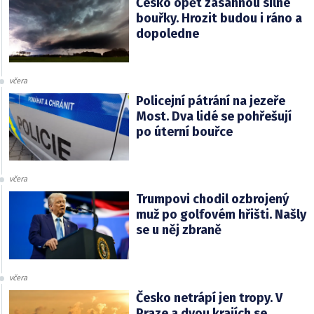
Česko opět zasáhnou silné
bouřky. Hrozit budou i ráno a
dopoledne
včera
Policejní pátrání na jezeře
Most. Dva lidé se pohřešují
po úterní bouřce
včera
Trumpovi chodil ozbrojený
muž po golfovém hřišti. Našly
se u něj zbraně
včera
Česko netrápí jen tropy. V
Praze a dvou krajích se