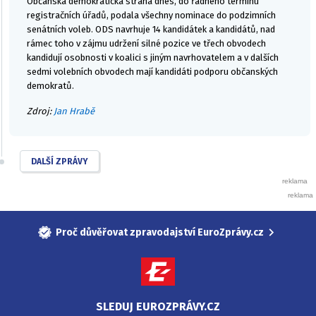
Občanská demokratická strana dnes, do řádného termínu
registračních úřadů, podala všechny nominace do podzimních
senátních voleb. ODS navrhuje 14 kandidátek a kandidátů, nad
rámec toho v zájmu udržení silné pozice ve třech obvodech
kandidují osobnosti v koalici s jiným navrhovatelem a v dalších
sedmi volebních obvodech mají kandidáti podporu občanských
demokratů.
Zdroj:
Jan Hrabě
DALŠÍ ZPRÁVY
Proč důvěřovat zpravodajství EuroZprávy.cz
SLEDUJ EUROZPRÁVY.CZ