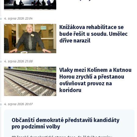
4. srpna 2026 22:04
Knížákova rehabilitace se
bude řešit u soudu. Umělec
dříve narazil
4. srpna 2026 21:08
Vlaky mezi Kolínem a Kutnou
Horou zrychlí a přestanou
ovlivňovat provoz na
koridoru
4. srpna 2026 20:07
Občanští demokraté představili kandidáty
pro podzimní volby