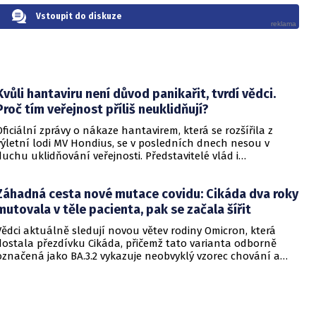
Vstoupit do diskuze
Kvůli hantaviru není důvod panikařit, tvrdí vědci.
Proč tím veřejnost příliš neuklidňují?
Oficiální zprávy o nákaze hantavirem, která se rozšířila z
výletní lodi MV Hondius, se v posledních dnech nesou v
duchu uklidňování veřejnosti. Představitelé vlád i
zdravotnických organizací opakovaně zdůrazňují, že situace
je pod kontrolou a není důvod k panice. Někteří odborníci
Záhadná cesta nové mutace covidu: Cikáda dva roky
však podle CNN varují, že příliš sebevědomá rétorika, kterou
označují za úmyslné šíření klidu, může mít opačný účinek a
mutovala v těle pacienta, pak se začala šířit
prohloubit úzkost ve společnosti, která má stále v živé paměti
Vědci aktuálně sledují novou větev rodiny Omicron, která
pandemii covidu-19.
dostala přezdívku Cikáda, přičemž tato varianta odborně
označená jako BA.3.2 vykazuje neobvyklý vzorec chování a
zdá se, že se zaměřuje především na děti. Přestože virus
neustále mutuje, odborníci uklidňují, že tato verze
nezpůsobuje těžší průběh onemocnění u dětí ani u
dospělých. Její přezdívka vychází z vlastností hmyzu, který se