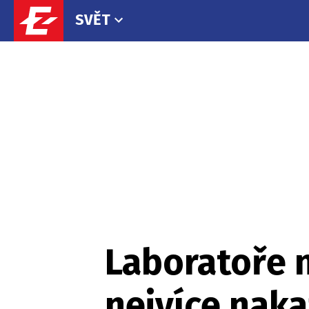
SVĚT
Laboratoře n
nejvíce nak