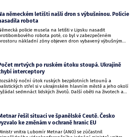
ojenské i civilní logistice.
Na německém letišti našli dron s výbušninou. Policie
nasadila robota
Německá policie musela na letišti v Lipsku nasadit
protibombového robota poté, co byl v zabezpečeném
prostoru nákladní zóny objeven dron vybavený výbušným
zařízením. Incident se odehrál v bezprostřední blízkosti
ukrajinského nákladního letounu a vyžádal si dočasné
přerušení provozu i odklonění několika letů.
Počet mrtvých po ruském útoku stoupá. Ukrajině
chybí interceptory
Rozsáhlý noční útok ruských bezpilotních letounů a
balistických střel si v ukrajinském hlavním městě a jeho okolí
vyžádal sedmnáct lidských životů. Další oběti na životech a
desítky zraněných hlásí také regiony Charkiv a Doněck,
přičemž celková bilance dosavadních střetů vzrostla na
nejméně dvacet jedna mrtvých.
Metnar řešil situaci ve španělské Ceutě. Česko
vyzvalo ke změnám v ochraně hranic EU
Ministr vnitra Lubomír Metnar (ANO) se zúčastnil