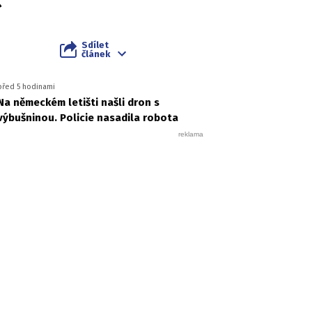
Sdílet
článek
před 5 hodinami
Na německém letišti našli dron s
výbušninou. Policie nasadila robota