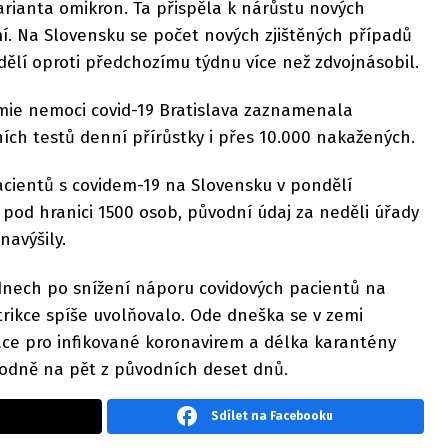
varianta omikron. Ta přispěla k nárůstu nových
í. Na Slovensku se počet nových zjištěných případů
ělí oproti předchozímu týdnu více než zdvojnásobil.
demie nemoci covid-19 Bratislava zaznamenala
ích testů denní přírůstky i přes 10.000 nakažených.
acientů s covidem-19 na Slovensku v pondělí
 pod hranici 1500 osob, původní údaj za neděli úřady
navýšily.
dnech po snížení náporu covidových pacientů na
rikce spíše uvolňovalo. Ode dneška se v zemi
ace pro infikované koronavirem a délka karantény
hodně na pět z původních deset dnů.
Sdílet na Facebooku