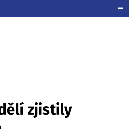
MEN
lí zjistily
e