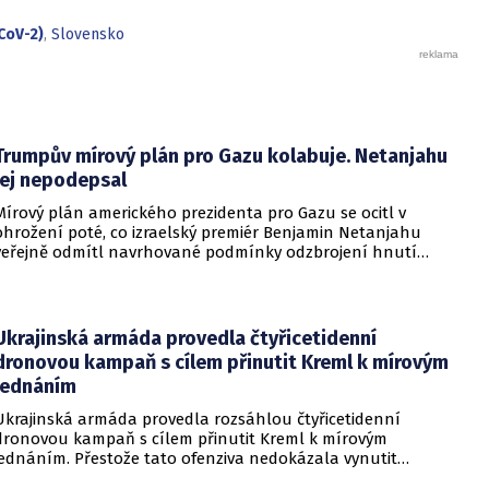
dokáže na dlouhou dobu stáhnout do ústraní a poté se
nečekaně vynořit po letech strávených pod zemí.
CoV-2)
,
Slovensko
Trumpův mírový plán pro Gazu kolabuje. Netanjahu
jej nepodepsal
Mírový plán amerického prezidenta pro Gazu se ocitl v
ohrožení poté, co izraelský premiér Benjamin Netanjahu
veřejně odmítl navrhované podmínky odzbrojení hnutí
Hamás. Zatímco šéf Bílého domu dříve tvrdil, že Izrael je s
předběžnou dohodou spokojen, izraelská vláda dala jasně
najevo, že finální text nepodepsala.
Ukrajinská armáda provedla čtyřicetidenní
dronovou kampaň s cílem přinutit Kreml k mírovým
jednáním
Ukrajinská armáda provedla rozsáhlou čtyřicetidenní
dronovou kampaň s cílem přinutit Kreml k mírovým
jednáním. Přestože tato ofenziva nedokázala vynutit
okamžité příměří, způsobila obrovské a citelné škody v ruské