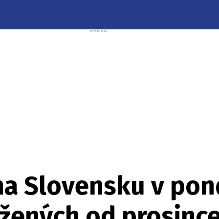
a Slovensku v pondě
ažených od prosinc