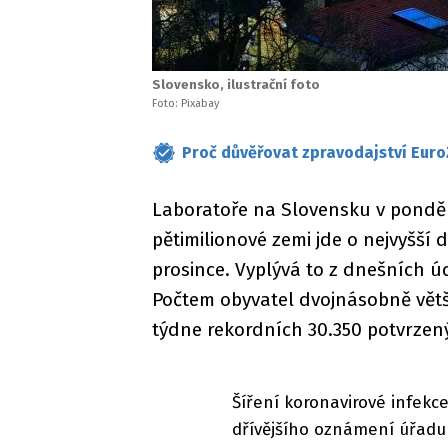
Slovensko, ilustrační foto
Foto: Pixabay
Proč důvěřovat zpravodajství Euro
Laboratoře na Slovensku v pondělí
pětimilionové zemi jde o nejvyšší
prosince. Vyplývá to z dnešních 
Počtem obyvatel dvojnásobně vět
týdne rekordních 30.350 potvrzen
Šíření koronavirové infekc
dřívějšího oznámení úřadu 