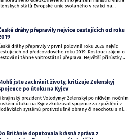
mimořádného videokonferenčního jednání ministrů vnitra
členských států Evropské unie svolaného v reakci na
migrační situaci ve španělské exklávě Ceuta. Hlavním
tématem byl aktuální vývoj, přijatá opatření i další postup
při ochraně vnějších hranic Evropské unie.
České dráhy přepravily nejvíce cestujících od roku
2019
České dráhy přepravily v první polovině roku 2026 nejvíc
cestujících od předcovidového roku 2019. Rostoucí zájem o
cestování táhne vnitrostátní přeprava. Největší přírůstky
cestujících zaznamenal dopravce v rámci regionálních
dopravních systémů a na vybraných dálkových linkách s
velkým konkurenčním potenciálem, především v porovnání s
individuálním motorismem.
Mohli jste zachránit životy, kritizuje Zelenskyj
spojence po útoku na Kyjev
Ukrajinský prezident Volodymyr Zelenskyj po ničivém nočním
ruském útoku na Kyjev zkritizoval spojence za zpoždění v
dodávkách systémů protivzdušné obrany či neochotu s ní
pomoci. Podle Zelenského by mělo dojít i k uvalení dalších
sankcí na Rusko.
Do Británie doputovala krásná zpráva z