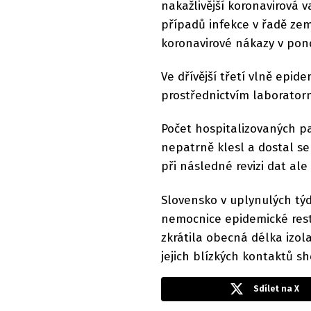
nakažlivější koronavirová 
případů infekce v řadě zem
koronavirové nákazy v pond
Ve dřívější třetí vlně epi
prostřednictvím laboratorn
Počet hospitalizovaných p
nepatrně klesl a dostal se
při následné revizi dat ale 
Slovensko v uplynulých tý
nemocnice epidemické rest
zkrátila obecná délka izol
jejich blízkých kontaktů s
Sdílet na X