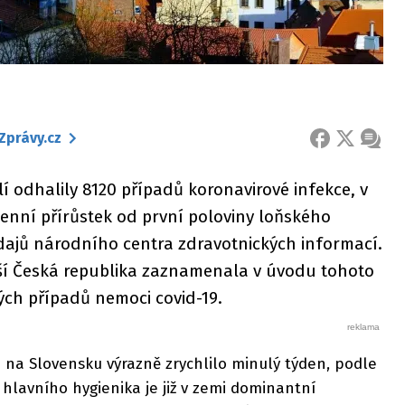
Zprávy.cz
FACEBOOK
X
ZPRÁ
 odhalily 8120 případů koronavirové infekce, v
 denní přírůstek od první poloviny loňského
údajů národního centra zdravotnických informací.
ší Česká republika zaznamenala v úvodu tohoto
ých případů nemoci covid-19.
e na Slovensku výrazně zrychlilo minulý týden, podle
hlavního hygienika je již v zemi dominantní