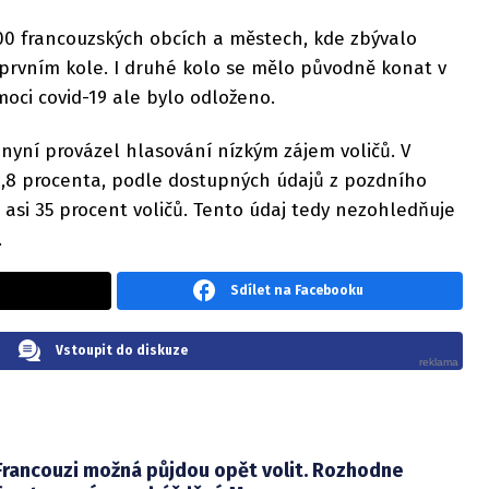
00 francouzských obcích a městech, kde zbývalo
 prvním kole. I druhé kolo se mělo původně konat v
oci covid-19 ale bylo odloženo.
 nyní provázel hlasování nízkým zájem voličů. V
38,8 procenta, podle dostupných údajů z pozdního
asi 35 procent voličů. Tento údaj tedy nezohledňuje
.
Sdílet na Facebooku
Vstoupit do diskuze
Francouzi možná půjdou opět volit. Rozhodne