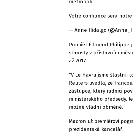
metropoli.
Votre confiance sera notre 
— Anne Hidalgo (@Anne_Hi
Premiér Édouard Philippe p
starosty v přístavním měst
až 2017.
"V Le Havru jsme šťastní, t
Reuters uvedla, že franco
zástupce, který radnici po
ministerského předsedy. Je
možné vládní obměně.
Macron už premiérovi pogra
prezidentská kancelář.