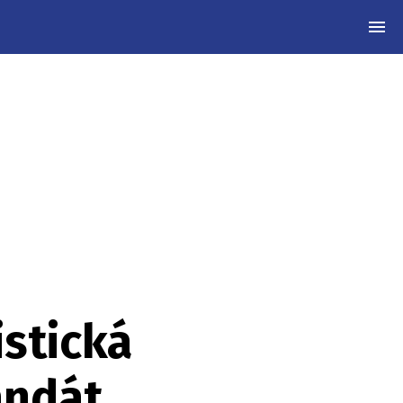
MEN
istická
andát