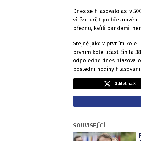
Dnes se hlasovalo asi v 50
vítěze určit po březnovém
březnu, kvůli pandemii nem
Stejně jako v prvním kole i
prvním kole účast činila 
odpoledne dnes hlasovalo 
poslední hodiny hlasování
Sdílet na X
SOUVISEJÍCÍ