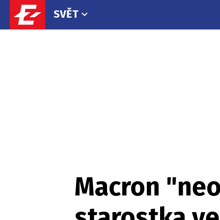
SVĚT
Macron "neov
starostka ve