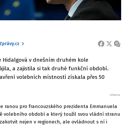
Zprávy.cz
FACEBOOK
X
ZPRÁ
nne Hidalgová v dnešním druhém kole
la, a zajistila si tak druhé funkční období.
vření volebních místností získala přes 50
ude ranou pro francouzského prezidenta Emmanuela
ně volebního období a který toužil svou vládní stranu
akotvit nejen v regionech, ale ovládnout s ní i