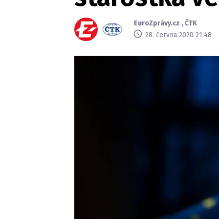
EuroZprávy.cz
,
ČTK
28. června 2020 21:48