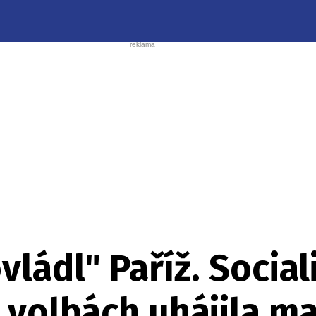
ládl" Paříž. Social
 volbách uhájila m