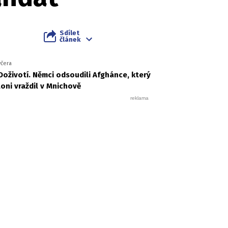
Sdílet
článek
včera
Doživotí. Němci odsoudili Afghánce, který
loni vraždil v Mnichově