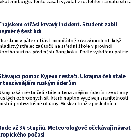
Jekatěrinburgu. Tento zásah vyvolal v rozlehlém areálu silný
požár a potvrdil rostoucí dosah ukrajinských bezpilotních
systémů hluboko v ruském vnitrozemí. Společnost posléze
potvrdila, že zasažené zařízení spravuje společný podnik
RWB, který řídí veškeré logistické operace.
Thajskem otřásl krvavý incident. Student zabil
nejméně šest lidí
Thajskem v pátek otřásl mimořádně krvavý incident, když
mladistvý střelec zaútočil na střední škole v provincii
Nonthaburi na předměstí Bangkoku. Podle vyjádření policie
začalo násilné řádění poté, co podezřelý čtrnáctiletý chlapec
údajně usmrtil své prarodiče v jejich domě a následně zamířil
do vzdělávací instituce.
Stávající pomoc Kyjevu nestačí. Ukrajina čelí stále
intenzivnějším ruským úderům
Ukrajinská města čelí stále intenzivnějším úderům ze strany
ruských ozbrojených sil, které naplno využívají zranitelnosti
místní protivzdušné obrany. Moskva totiž v posledních
měsících masivně sází na balistické rakety. Tyto zbraně
dopadají na hustě obydlené oblasti s minimálním nebo
dokonce žádným varováním předem, což civilnímu
obyvatelstvu dává jen pramalou šanci se včas ukrýt.
Bude až 34 stupňů. Meteorologové očekávají návrat
tropického počasí