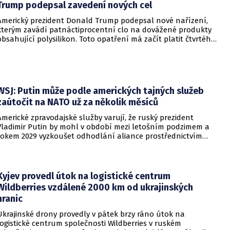
Trump podepsal zavedení nových cel
Americký prezident Donald Trump podepsal nové nařízení,
kterým zavádí patnáctiprocentní clo na dovážené produkty
obsahující polysilikon. Toto opatření má začít platit čtvrtého
prosince a jeho hlavním úkolem je podpořit domácí
dodavatelské řetězce v oblasti mikročipů i solárních panelů.
WSJ: Putin může podle amerických tajných služeb
zaútočit na NATO už za několik měsíců
Americké zpravodajské služby varují, že ruský prezident
Vladimir Putin by mohl v období mezi letošním podzimem a
rokem 2029 vyzkoušet odhodlání aliance prostřednictvím
omezeného útoku. Cílem takových kroků by nebylo zabrání
území, ale snaha otestovat, zda členské státy dodrží své
závazky o kolektivní obraně. Tyto znepokojivé scénáře
přicházejí v době, kdy Moskva čelí rostoucímu tlaku kvůli
Kyjev provedl útok na logistické centrum
situaci na ukrajinské frontě. Masivní škody, které ukrajinské
Wildberries vzdálené 2000 km od ukrajinských
drony způsobují ruskému zázemí, totiž Kreml zahnaly do
hranic
kouta.
Ukrajinské drony provedly v pátek brzy ráno útok na
logistické centrum společnosti Wildberries v ruském