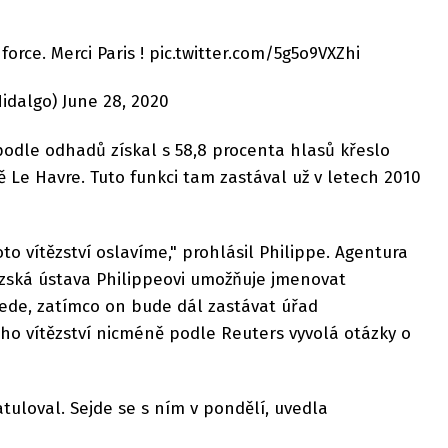
force. Merci Paris ! pic.twitter.com/5g5o9VXZhi
dalgo) June 28, 2020
odle odhadů získal s 58,8 procenta hlasů křeslo
ě Le Havre. Tuto funkci tam zastával už v letech 2010
oto vítězství oslavíme," prohlásil Philippe. Agentura
uzská ústava Philippeovi umožňuje jmenovat
vede, zatímco on bude dál zastávat úřad
ho vítězství nicméně podle Reuters vyvolá otázky o
tuloval. Sejde se s ním v pondělí, uvedla