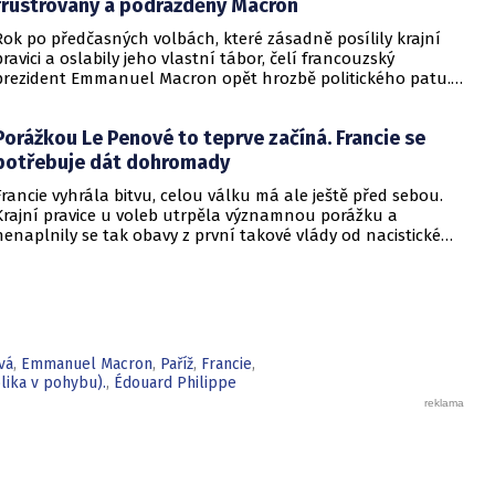
frustrovaný a podrážděný Macron
Rok po předčasných volbách, které zásadně posílily krajní
pravici a oslabily jeho vlastní tábor, čelí francouzský
prezident Emmanuel Macron opět hrozbě politického patu.
Navzdory veřejným prohlášením, že nové volby nechystá,
roste tlak na to, aby rozhodnutí o předčasných volbách
Porážkou Le Penové to teprve začíná. Francie se
zopakoval. Macron podle spolupracovníků zvažuje další krok,
který by mu umožnil obnovit kontrolu nad chaotickou
potřebuje dát dohromady
scénou, ale hrozí, že by krizi ještě prohloubil.
Francie vyhrála bitvu, celou válku má ale ještě před sebou.
Krajní pravice u voleb utrpěla významnou porážku a
nenaplnily se tak obavy z první takové vlády od nacistické
okupace. Přesto ale kombinace středu a levice může vést k
další nestabilitě a prohloubení krize ve francouzské politice,
jejíž stabilita i samotná existence jsou životně důležité pro
Evropu i svět.
vá
,
Emmanuel Macron
,
Paříž
,
Francie
,
ika v pohybu).
,
Édouard Philippe