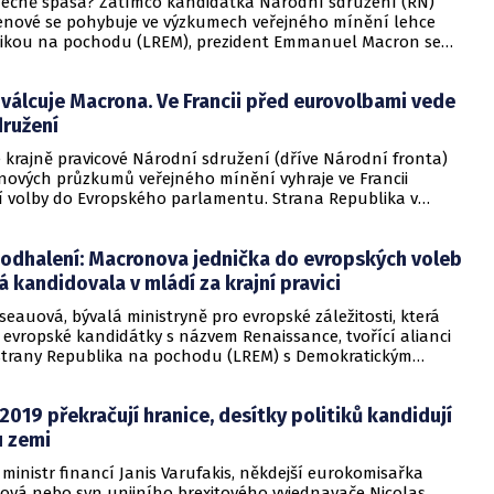
nečně spása? Zatímco kandidátka Národní sdružení (RN)
enové se pohybuje ve výzkumech veřejného mínění lehce
ikou na pochodu (LREM), prezident Emmanuel Macron se
il na plakátech voleb do Evropského parlamentu, jež se ve
jí 26. května, informuje rádio Europe 1.
válcuje Macrona. Ve Francii před eurovolbami vede
družení
 krajně pravicové Národní sdružení (dříve Národní fronta)
nových průzkumů veřejného mínění vyhraje ve Francii
í volby do Evropského parlamentu. Strana Republika v
) prezidenta Emmanuela Macrona skončí těsně druhá,
anket agentury Ifop a institutu OpinionWay, o nichž
 odhalení: Macronova jednička do evropských voleb
eník Le Figaro.
 kandidovala v mládí za krajní pravici
seauová, bývalá ministryně pro evropské záležitosti, která
e evropské kandidátky s názvem Renaissance, tvořící alianci
trany Republika na pochodu (LREM) s Demokratickým
em), čelí odhalení, že během svých studií kandidovala za
i, píše internetový investigativní portál Mediapart.
2019 překračují hranice, desítky politiků kandidují
 zemi
 ministr financí Janis Varufakis, někdejší eurokomisařka
sová nebo syn unijního brexitového vyjednavače Nicolas