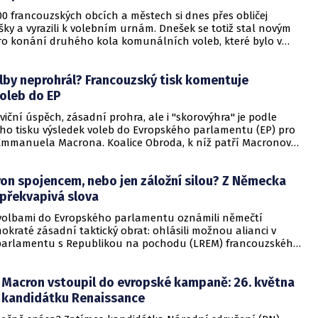
000 francouzských obcích a městech si dnes přes obličej
šky a vyrazili k volebním urnám. Dnešek se totiž stal novým
o konání druhého kola komunálních voleb, které bylo v
no kvůli šíření koronaviru.
lby neprohrál? Francouzský tisk komentuje
oleb do EP
oviční úspěch, zásadní prohra, ale i "skorovýhra" je podle
ho tisku výsledek voleb do Evropského parlamentu (EP) pro
Emmanuela Macrona. Koalice Obroda, k níž patří Macronova
pohybu (REM), v neděli ve volbách zaostala o necelý
od za krajně pravicovým Národním sdružením Marine Le
on spojencem, nebo jen záložní silou? Z Německa
P tak budou mít obě uskupení po 23 mandátech.
 překvapivá slova
volbami do Evropského parlamentu oznámili němečtí
okraté zásadní taktický obrat: ohlásili možnou alianci v
arlamentu s Republikou na pochodu (LREM) francouzského
Emmanuela Macrona, píše levicový deník Die Tageszeitung.
Macron vstoupil do evropské kampaně: 26. května
t kandidátku Renaissance