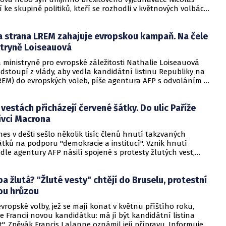
í ke skupině politiků, kteří se rozhodli v květnových volbách
ho parlamentu (EP) kandidovat mimo svou zemi. Ačkoli
istiny ve všech unijních státech dosud nebyly uzavřeny,
 strana LREM zahajuje evropskou kampaň. Na čele
řípadů jsou už teď nejméně dvě desítky, uvedl zpravodajský
co.
stryně Loiseauová
 ministryně pro evropské záležitosti Nathalie Loiseauová
dstoupí z vlády, aby vedla kandidátní listinu Republiky na
EM) do evropských voleb, píše agentura AFP s odvoláním na
sterstva. Učinit by tak měla hned po inauguraci svou stranou.
 vestách přicházejí červené šátky. Do ulic Paříže
nivci Macrona
dnes v dešti sešlo několik tisíc členů hnutí takzvaných
tků na podporu "demokracie a institucí". Vznik hnutí
dle agentury AFP násilí spojené s protesty žlutých vest,
kození Vítězného oblouku v prosinci. V čele průvodu lidé
Ano demokracii, ne revoluci!". Někteří manifestující nesli
a žlutá? "Žluté vesty" chtějí do Bruselu, protestní
ie či Evropské unie, jiní měli trička s nápisy "Mám rád svou
ebo "Konec násilí".
ou hrůzou
ropské volby, jež se mají konat v květnu příštího roku,
 Francii novou kandidátku: má jí být kandidátní listina
t". Zpěvák Francis Lalanne oznámil její přípravu. Informuje o