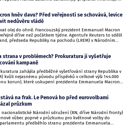
vinfo. Hypotézu vzniku podobné kandidátky ohlašoval v
ech i Christophe Chalençon, další výrazná postava hnutí.
cron hněv davu? Před veřejností se schovává, levice
ury Ipsos by taková kandidátka mohla získat až 12 procent
lasů.
vit nedůvěru vládě
évat olej do ohně. Francouzský prezident Emmanuel Macron
eřejně dříve než počátkem týdne. Agentuře Reuters to sdělil
rand, předseda Republiky na pochodu (LREM) v Národním
 Vláda očekává v sobotu další silné střety pořádkových sil
hnutí „žlutých vest“ v Paříži a dalších městech.
strana v problémech? Prokuratura ji vyšetřuje
ancování kampaně
okuratura zahájila předběžné vyšetřování strany Republika v
) kvůli nejasnému původu příspěvků v celkové výši 144.000
lionu korun), které uskupení prezidenta Emmanuela Macrona
ni během volební kampaně. Informují o tom francouzská
oláním na soudní zdroj. Představitelé REM zatím informace
stává na frak. Le Penová ho před eurovolbami
entovali.
kázal průzkum
 nacionalistické Národní sdružení (RN, dříve Národní fronty)
enové vůbec poprvé v průzkumu pro květnové volby do
 parlamentu předběhlo stranu prezidenta Emmanuela
ublika v pohybu (LREM). Vyplývá to z dnes zveřejněného