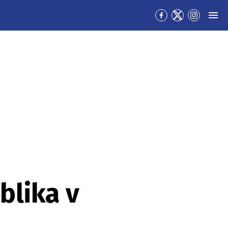
Přejít
Přejít
Přejít
MEN
na
na
na
Facebook
Twitter
Instagra
blika v