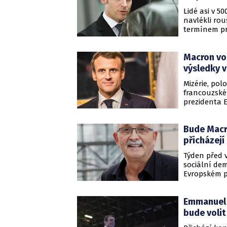
Lidé asi v 5
navlékli rou
termínem pr
březnu zruše
Macron vo
výsledky v
Mizérie, pol
francouzské
prezidenta 
Republika v 
procentní b
Bude Macr
Penové. V E
přicházejí
Týden před 
sociální dem
Evropském p
prezidenta 
Emmanuel 
bude voli