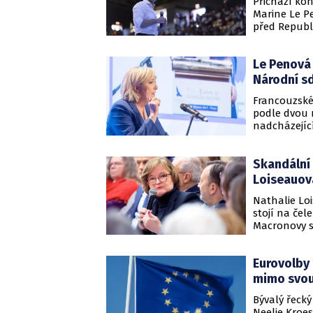
Přichází ko
Marine Le P
před Republ
náhle objev
Francii kona
Le Penová 
Národní s
Francouzské
podle dvou 
nadcházejíc
pohybu (REM
vyplynulo z 
Skandální
informoval d
Loiseauová
Nathalie Loi
stojí na čel
Macronovy s
hnutím (MoD
krajní pravic
Eurovolby 
mimo svou
Bývalý řecký
Neelie Kroe