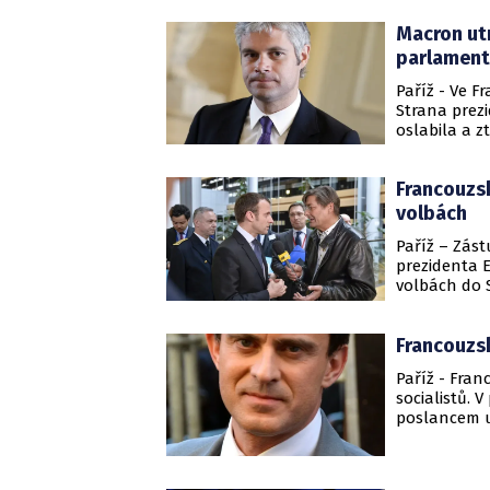
průzkumu ve
Macron utr
agentura Re
parlamen
Paříž - Ve F
Strana prez
oslabila a 
Republikáni,
Francouzsk
volbách
Paříž – Zást
prezidenta 
volbách do S
Francouzská
Francouzsk
Paříž - Fran
socialistů.
poslancem už
nachází ve 