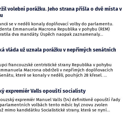
řejného mínění institutu Ifop, o kterém informovala
žil volební porážku. Jeho strana přišla o dvě místa v
uters.
tu
rancii se v neděli konaly doplňovací volby do parlamentu.
identa Emmanuela Macrona Republika v pohybu (REM)
ztratila dva mandáty. Úspěch naopak zaznamenaly
 tedy umírněná konzervativní pravice.
á vláda už uznala porážku v nepřímých senátních
upci francouzské centristické strany Republika v pohybu
Emmanuela Macrona obdrželi v nepřímých doplňovacích
enátu, které se konaly v neděli, pouhých 28 křesel.
 vláda dnes uznala porážku.
ý expremiér Valls opouští socialisty
couzský expremiér Manuel Valls (54) definitivně opouští řady
 V parlamentních volbách tento měsíc byl znovu zvolen
 mimo kandidátku Socialistické strany, která se nyní
stadiu rozkladu.