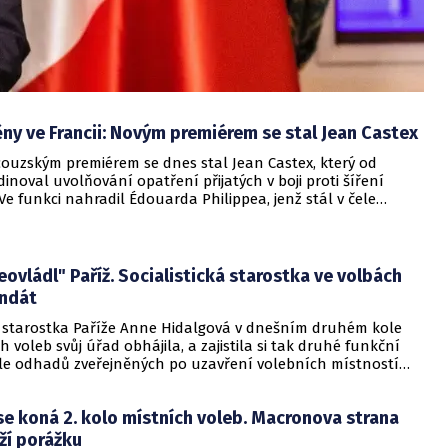
ny ve Francii: Novým premiérem se stal Jean Castex
ouzským premiérem se dnes stal Jean Castex, který od
noval uvolňování opatření přijatých v boji proti šíření
Ve funkci nahradil Édouarda Philippea, jenž stál v čele
 května 2017 a ráno podal demisi. Změna na postu předsedy
sí se snahou prezidenta Emmanuela Macrona o změnu
munálních volbách, v nichž vládní strana neuspěla.
ovládl" Paříž. Socialistická starostka ve volbách
andát
ká starostka Paříže Anne Hidalgová v dnešním druhém kole
voleb svůj úřad obhájila, a zajistila si tak druhé funkční
le odhadů zveřejněných po uzavření volebních místností
 50 procent hlasů.
 se koná 2. kolo místních voleb. Macronova strana
ží porážku