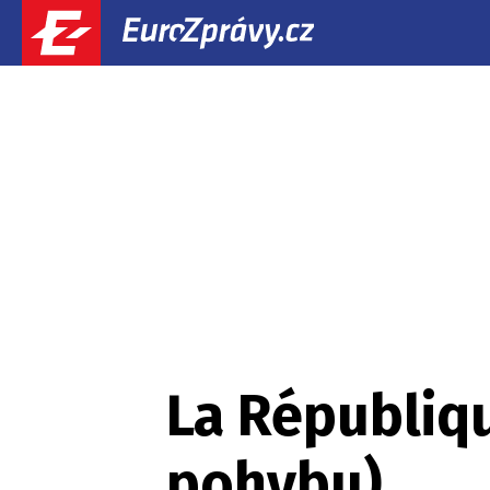
La Républiq
pohybu).