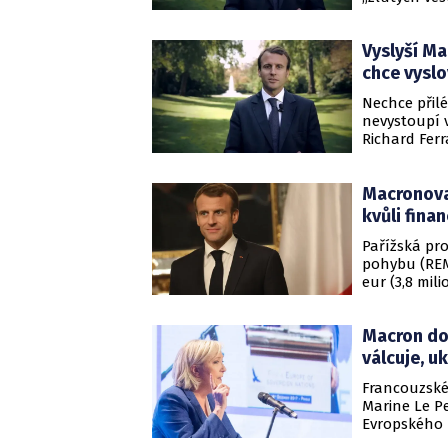
tom Francet
minulých dn
Vyslyší Ma
Podle agent
voličských h
chce vyslo
Nechce přil
nevystoupí v
Richard Fer
shromáždění.
se zástupci 
Macronova 
kvůli fin
Pařížská pr
pohybu (REM
eur (3,8 mi
obdrželo lo
média s odv
Macron do
tisku nekom
válcuje, u
Francouzské
Marine Le P
Evropského
Macrona Rep