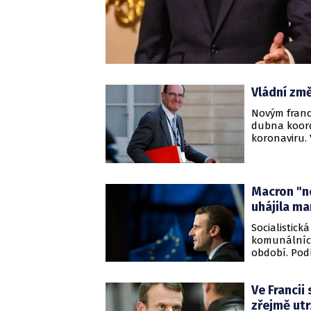
Vládní změ
Novým franc
dubna koordi
koronaviru. 
kabinetu od
vlády souvi
kurzu po ko
Macron "ne
uhájila m
Socialistic
komunálních 
období. Pod
získala přes
Ve Francii
zřejmě utr