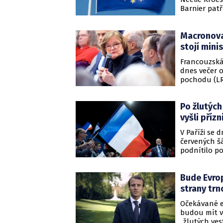
Barnier patř
do Evropské
kandidátní l
Macronova
podobných p
server Politi
stojí mini
Francouzská
dnes večer o
pochodu (LR
zdroj z mini
Po žlutých
vyšli příz
V Paříži se 
červených šá
podnítilo po
zejména poš
skandovali "
Bude Evrop
vlajky Franc
republiku" n
strany trn
Očekávané ev
budou mít ve
„žlutých ves