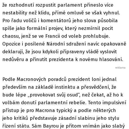
že rozhodnutí rozpustit parlament přineslo více
nestability než klidu, přímé omluvě se však vyhnul.
Pro řadu voličů i komentátorů jeho slova působila
spíše jako formální projev, který nezmírnil pocit
chaosu, jenž se ve Francii od voleb prohlubuje.
Opozice i posílené Národní sdružení navíc opakovaně
deklarují, že jsou kdykoli připraveny vládě vyslovit
nedůvěru a přinutit prezidenta k novému hlasování.
Podle Macronových poradců prezident loni jednal
především na základě instinktu a přesvědčení, že
bude lépe „provokovat svůj osud“, než čekat, až ho k
volbám donutí parlamentní rebelie. Tento impulsivní
přístup je pro Macrona typický a podle některých
jeho kritiků představuje zásadní slabinu jeho stylu
řízení státu. Sám Bayrou je přitom vnímán jako slabý