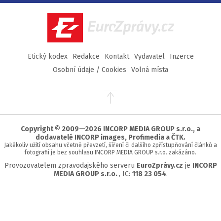
Facebook
Twitter
Instagram
YouTube
EuroZprávy.cz
Etický kodex
Redakce
Kontakt
Vydavatel
Inzerce
Osobní údaje / Cookies
Volná místa
Přejít
na
začátek
stránky
Copyright © 2009—2026 INCORP MEDIA GROUP s.r.o., a
dodavatelé INCORP images, Profimedia a ČTK.
Jakékoliv užití obsahu včetně převzetí, šíření či dalšího zpřístupňování článků a
fotografií je bez souhlasu INCORP MEDIA GROUP s.r.o. zakázáno.
Provozovatelem zpravodajského serveru
EuroZprávy.cz
je
INCORP
MEDIA GROUP s.r.o.
, IC:
118 23 054
.