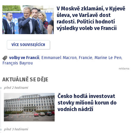
V Moskvě zklamání, v Kyjevě
úleva, ve Varšavě dost
radosti. Politici hodnotí
výsledky voleb ve Francii
VÍCE SOUVISEJÍCÍCH
volby ve Francii
,
Emmanuel Macron
,
Francie
,
Marine Le Pen
,
François Bayrou
AKTUÁLNĚ SE DĚJE
před 2 hodinami
Česko hodlá investovat
stovky milionů korun do
vodních nádrží
před 3 hodinami