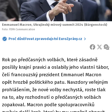
Emmanuel Macron, Ukrajinský mírový summit 2024 (Bürgenstock)
Foto: FDFA Communication
Proč důvěřovat zpravodajství EuroZprávy.cz
FACEBOOK
X
ZPR
Rok po předčasných volbách, které zásadně
posílily krajní pravici a oslabily jeho vlastní tábor,
čelí francouzský prezident Emmanuel Macron
opět hrozbě politického patu. Navzdory veřejným
prohlášením, že nové volby nechystá, roste tlak
na to, aby rozhodnutí o předčasných volbách
zopakoval. Macron podle spolupracovníků