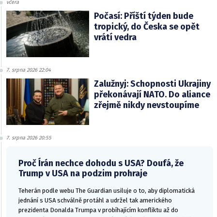
včera
Počasí: Příští týden bude
tropický, do Česka se opět
vrátí vedra
7. srpna 2026 22:04
Zalužnyj: Schopnosti Ukrajiny
překonávají NATO. Do aliance
zřejmě nikdy nevstoupíme
7. srpna 2026 20:55
Proč Írán nechce dohodu s USA? Doufá, že
Trump v USA na podzim prohraje
Teherán podle webu The Guardian usiluje o to, aby diplomatická
jednání s USA schválně protáhl a udržel tak amerického
prezidenta Donalda Trumpa v probíhajícím konfliktu až do