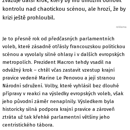
zvažuje další krok, který by mu umožnil obnovit
kontrolu nad chaotickou scénou, ale hrozí, že by
krizi ještě prohloubil.
Je to přesně rok od předčasných parlamentních
voleb, které zásadně otřásly francouzskou politickou
scénou a vyvolaly silné ohlasy i v dalších evropských
metropolích. Prezident Macron tehdy vsadil na
odvážný krok – chtěl včas zastavit vzestup krajní
pravice vedené Marine Le Penovou a její stranou
Národní sdružení. Volby, které vyhlásil bez dlouhé
přípravy v reakci na výsledky evropských voleb, však
jeho původní záměr nenaplnily. Výsledkem byla
historicky silná podpora krajní pravice a zároveň
ztráta už tak křehké parlamentní většiny jeho
centristického tábora.