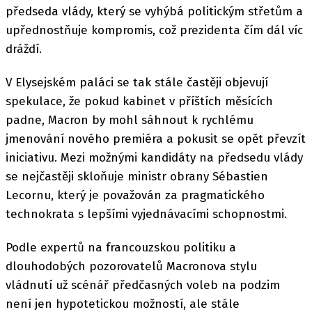
předseda vlády, který se vyhýbá politickým střetům a
upřednostňuje kompromis, což prezidenta čím dál víc
dráždí.
V Elysejském paláci se tak stále častěji objevují
spekulace, že pokud kabinet v příštích měsících
padne, Macron by mohl sáhnout k rychlému
jmenování nového premiéra a pokusit se opět převzít
iniciativu. Mezi možnými kandidáty na předsedu vlády
se nejčastěji skloňuje ministr obrany Sébastien
Lecornu, který je považován za pragmatického
technokrata s lepšími vyjednávacími schopnostmi.
Podle expertů na francouzskou politiku a
dlouhodobých pozorovatelů Macronova stylu
vládnutí už scénář předčasných voleb na podzim
není jen hypotetickou možností, ale stále