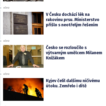
včera
V Česku dochází lék na
rakovinu prsu. Ministerstvo
přišlo s neotřelým řešením
včera
Česko se rozloučilo s
výtvarným umělcem Milanem
Knížákem
včera
Kyjev čelil dalšímu ničivému
útoku. Zemřelo i dítě