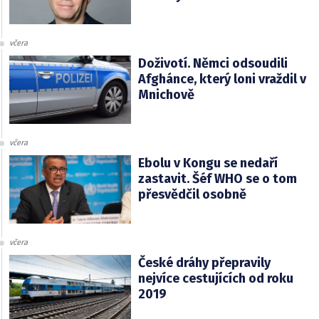
včera
Doživotí. Němci odsoudili
Afghánce, který loni vraždil v
Mnichově
včera
Ebolu v Kongu se nedaří
zastavit. Šéf WHO se o tom
přesvědčil osobně
včera
České dráhy přepravily
nejvíce cestujících od roku
2019