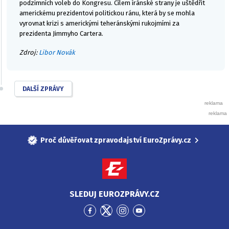
podzimních voleb do Kongresu. Cílem íránské strany je uštědřit
americkému prezidentovi politickou ránu, která by se mohla
vyrovnat krizi s americkými teheránskými rukojmími za
prezidenta Jimmyho Cartera.
Zdroj:
Libor Novák
DALŠÍ ZPRÁVY
Proč důvěřovat zpravodajství EuroZprávy.cz
SLEDUJ EUROZPRÁVY.CZ
Přejít
Přejít
Přejít
Přejít
na
na
na
na