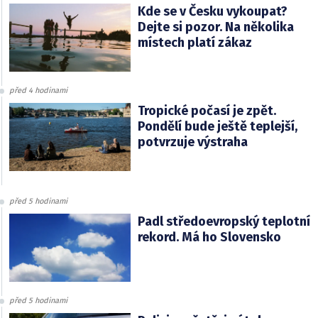
Kde se v Česku vykoupat?
Dejte si pozor. Na několika
místech platí zákaz
před 4 hodinami
Tropické počasí je zpět.
Pondělí bude ještě teplejší,
potvrzuje výstraha
před 5 hodinami
Padl středoevropský teplotní
rekord. Má ho Slovensko
před 5 hodinami