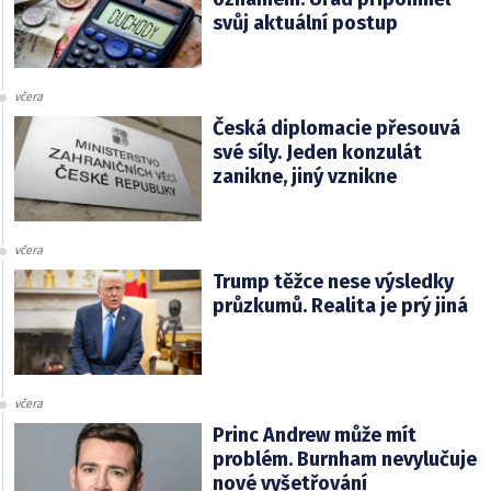
svůj aktuální postup
včera
Česká diplomacie přesouvá
své síly. Jeden konzulát
zanikne, jiný vznikne
včera
Trump těžce nese výsledky
průzkumů. Realita je prý jiná
včera
Princ Andrew může mít
problém. Burnham nevylučuje
nové vyšetřování