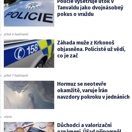
Policie vyšetřuje útok v
Tanvaldu jako dvojnásobný
pokus o vraždu
před 6 hodinami
Záhada muže z Krkonoš
objasněna. Policisté už vědí,
co je zač
před 7 hodinami
Hormuz se neotevře
okamžitě, varuje Írán
navzdory pokroku v jednáních
včera
Důchodci a valorizační
oznámení. Úřad připomněl