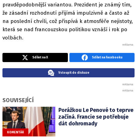
pravděpodobnější variantou. Prezident je známý tím,
že zásadní rozhodnutí přijímá impulzivně a často až
na poslední chvíli, což přispívá k atmosféře nejistoty,
která se nad francouzskou politikou vznáší i rok po
volbách.
Sdílet na X
Sdílet na Facebooku
Vstoupit do diskuze
SOUVISEJÍCÍ
Porážkou Le Penové to teprve
začíná. Francie se potřebuje
dát dohromady
KOMENTÁŘ