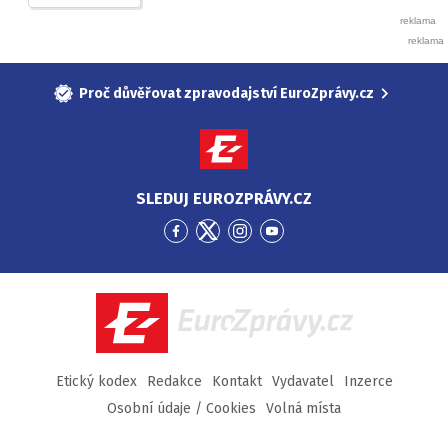
Proč důvěřovat zpravodajství EuroZprávy.cz
SLEDUJ EUROZPRÁVY.CZ
Přejít
Přejít
Přejít
Přejít
na
na
na
na
Facebook
Twitter
Instagram
YouTube
EuroZprávy.cz
Etický kodex
Redakce
Kontakt
Vydavatel
Inzerce
Osobní údaje / Cookies
Volná místa