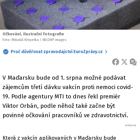
Očkování, ilustrační fotografie
Foto: Mikuláš Křepelka / INCORP images
Proč důvěřovat zpravodajství EuroZprávy.cz
FACEBOOK
X
ZPR
V Maďarsku bude od 1. srpna možné podávat
zájemcům třetí dávku vakcín proti nemoci covid-
19. Podle agentury MTI to dnes řekl premiér
Viktor Orbán, podle něhož také začne být
povinné očkování pracovníků ve zdravotnictví.
Která z vakcín aplikovaných v Maďarsku bude