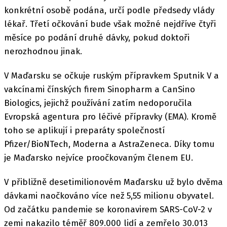
konkrétní osobě podána, určí podle předsedy vlády
lékař. Třetí očkování bude však možné nejdříve čtyři
měsíce po podání druhé dávky, pokud doktoři
nerozhodnou jinak.
V Maďarsku se očkuje ruským přípravkem Sputnik V a
vakcínami čínských firem Sinopharm a CanSino
Biologics, jejichž používání zatím nedoporučila
Evropská agentura pro léčivé přípravky (EMA). Kromě
toho se aplikují i preparáty společností
Pfizer/BioNTech, Moderna a AstraZeneca. Díky tomu
je Maďarsko nejvíce proočkovaným členem EU.
V přibližně desetimilionovém Maďarsku už bylo dvěma
dávkami naočkováno více než 5,55 milionu obyvatel.
Od začátku pandemie se koronavirem SARS-CoV-2 v
zemi nakazilo téměř 809.000 lidí a zemřelo 30.013