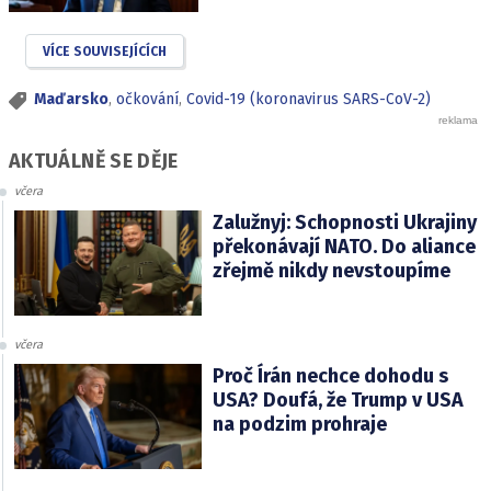
VÍCE SOUVISEJÍCÍCH
Maďarsko
,
očkování
,
Covid-19 (koronavirus SARS-CoV-2)
AKTUÁLNĚ SE DĚJE
včera
Zalužnyj: Schopnosti Ukrajiny
překonávají NATO. Do aliance
zřejmě nikdy nevstoupíme
včera
Proč Írán nechce dohodu s
USA? Doufá, že Trump v USA
na podzim prohraje