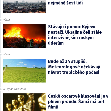
nejméně šest lidí
včera
Stávající pomoc Kyjevu
nestačí. Ukrajina čelí stále
intenzivnějším ruským
úderům
včera
Bude až 34 stupňů.
Meteorologové očekávají
návrat tropického počasí
6. srpna 2026 22:01
České oscarové hlasování je v
plném proudu. Šanci má pět
filmů