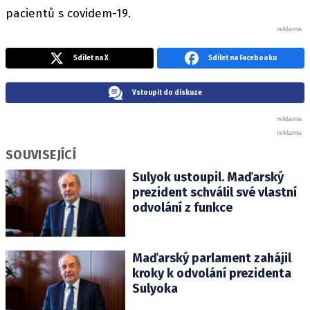
pacientů s covidem-19.
Sdílet na X
Sdílet na Facebooku
Vstoupit do diskuze
SOUVISEJÍCÍ
Sulyok ustoupil. Maďarský
prezident schválil své vlastní
odvolání z funkce
Maďarský parlament zahájil
kroky k odvolání prezidenta
Sulyoka