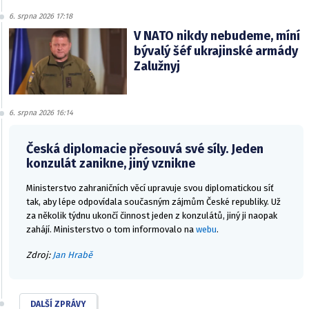
6. srpna 2026 17:18
V NATO nikdy nebudeme, míní
bývalý šéf ukrajinské armády
Zalužnyj
6. srpna 2026 16:14
Česká diplomacie přesouvá své síly. Jeden
konzulát zanikne, jiný vznikne
Ministerstvo zahraničních věcí upravuje svou diplomatickou síť
tak, aby lépe odpovídala současným zájmům České republiky. Už
za několik týdnu ukončí činnost jeden z konzulátů, jiný ji naopak
zahájí. Ministerstvo o tom informovalo na
webu
.
Zdroj:
Jan Hrabě
DALŠÍ ZPRÁVY