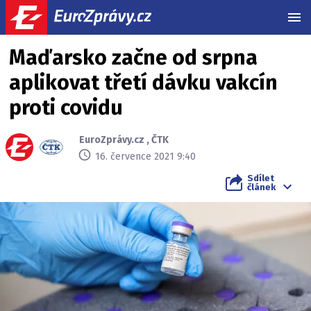
MEN
Maďarsko začne od srpna
aplikovat třetí dávku vakcín
proti covidu
EuroZprávy.cz
,
ČTK
16. července 2021 9:40
Sdílet
článek