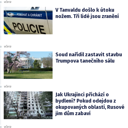
včera
V Tanvaldu došlo k útoku
nožem. Tři lidé jsou zranění
včera
Soud nařídil zastavit stavbu
Trumpova tanečního sálu
včera
Jak Ukrajinci přichází o
bydlení? Pokud odejdou z
okupovaných oblastí, Rusové
jim dům zabaví
včera