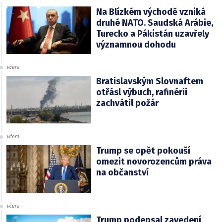
Na Blízkém východě vzniká
druhé NATO. Saudská Arábie,
Turecko a Pákistán uzavřely
významnou dohodu
včera
Bratislavským Slovnaftem
otřásl výbuch, rafinérii
zachvátil požár
včera
Trump se opět pokouší
omezit novorozencům práva
na občanství
včera
Trump podepsal zavedení