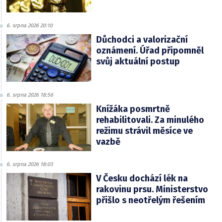
6. srpna 2026 20:10
Důchodci a valorizační
oznámení. Úřad připomněl
svůj aktuální postup
6. srpna 2026 18:56
Knížáka posmrtně
rehabilitovali. Za minulého
režimu strávil měsíce ve
vazbě
6. srpna 2026 18:03
V Česku dochází lék na
rakovinu prsu. Ministerstvo
přišlo s neotřelým řešením