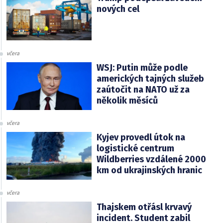
nových cel
včera
WSJ: Putin může podle
amerických tajných služeb
zaútočit na NATO už za
několik měsíců
včera
Kyjev provedl útok na
logistické centrum
Wildberries vzdálené 2000
km od ukrajinských hranic
včera
Thajskem otřásl krvavý
incident. Student zabil