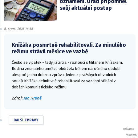
oznámení. Úřad připomněl
svůj aktuální postup
6. srpna 2026 18:56
Knížáka posmrtně rehabilitovali. Za minulého
režimu strávil měsíce ve vazbě
Česko se v pátek - tedy již zítra - rozloučí s Milanem Knížákem.
Rodina zesnulého umělce obdržela během náročného období
alespoň jednu dobrou zprávu. Jeden z pražských obvodních
soudů Knížáka definitivně rehabilitoval za vazební stíhání v
dobách komunistického režimu.
Zdroj:
Jan Hrabě
DALŠÍ ZPRÁVY