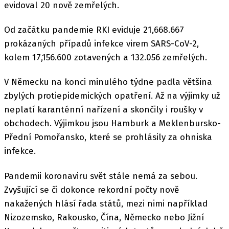
evidoval 20 nově zemřelých.
Od začátku pandemie RKI eviduje 21,668.667
prokázaných případů infekce virem SARS-CoV-2,
kolem 17,156.600 zotavených a 132.056 zemřelých.
V Německu na konci minulého týdne padla většina
zbylých protiepidemických opatření. Až na výjimky už
neplatí karanténní nařízení a skončily i roušky v
obchodech. Výjimkou jsou Hamburk a Meklenbursko-
Přední Pomořansko, které se prohlásily za ohniska
infekce.
Pandemii koronaviru svět stále nemá za sebou.
Zvyšující se či dokonce rekordní počty nově
nakažených hlásí řada států, mezi nimi například
Nizozemsko, Rakousko, Čína, Německo nebo Jižní