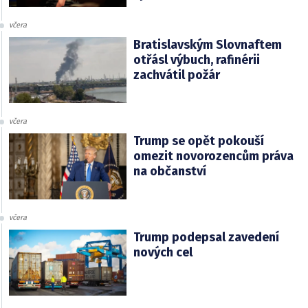
včera
Bratislavským Slovnaftem
otřásl výbuch, rafinérii
zachvátil požár
včera
Trump se opět pokouší
omezit novorozencům práva
na občanství
včera
Trump podepsal zavedení
nových cel