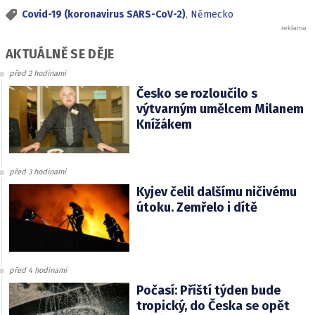
Covid-19 (koronavirus SARS-CoV-2)
,
Německo
AKTUÁLNĚ SE DĚJE
před 2 hodinami
Česko se rozloučilo s
výtvarným umělcem Milanem
Knížákem
před 3 hodinami
Kyjev čelil dalšímu ničivému
útoku. Zemřelo i dítě
před 4 hodinami
Počasí: Příští týden bude
tropický, do Česka se opět