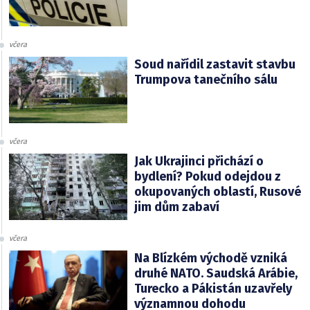
včera
Soud nařídil zastavit stavbu
Trumpova tanečního sálu
včera
Jak Ukrajinci přichází o
bydlení? Pokud odejdou z
okupovaných oblastí, Rusové
jim dům zabaví
včera
Na Blízkém východě vzniká
druhé NATO. Saudská Arábie,
Turecko a Pákistán uzavřely
významnou dohodu