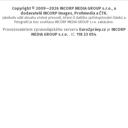
stránky
Copyright © 2009—2026 INCORP MEDIA GROUP s.r.o., a
dodavatelé INCORP images, Profimedia a ČTK.
Jakékoliv užití obsahu včetně převzetí, šíření či dalšího zpřístupňování článků a
fotografií je bez souhlasu INCORP MEDIA GROUP s.r.o. zakázáno.
Provozovatelem zpravodajského serveru
EuroZprávy.cz
je
INCORP
MEDIA GROUP s.r.o.
, IC:
118 23 054
.