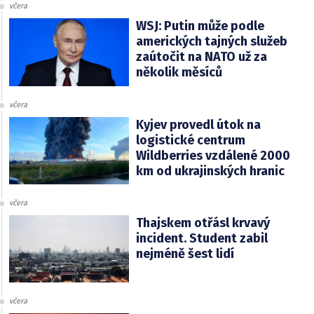
včera
WSJ: Putin může podle
amerických tajných služeb
zaútočit na NATO už za
několik měsíců
včera
Kyjev provedl útok na
logistické centrum
Wildberries vzdálené 2000
km od ukrajinských hranic
včera
Thajskem otřásl krvavý
incident. Student zabil
nejméně šest lidí
včera