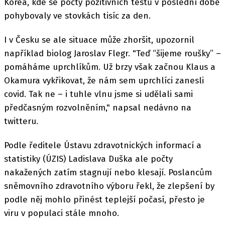
Korea, kde se počty pozitivních testů v poslední době
pohybovaly ve stovkách tisíc za den.
I v Česku se ale situace může zhoršit, upozornil
například biolog Jaroslav Flegr. "Teď “šijeme roušky” –
pomáháme uprchlíkům. Už brzy však začnou Klaus a
Okamura vykřikovat, že nám sem uprchlíci zanesli
covid. Tak ne – i tuhle vlnu jsme si udělali sami
předčasným rozvolněním," napsal nedávno na
twitteru.
Podle ředitele Ústavu zdravotnických informací a
statistiky (ÚZIS) Ladislava Duška ale počty
nakažených zatím stagnují nebo klesají. Poslancům
sněmovního zdravotního výboru řekl, že zlepšení by
podle něj mohlo přinést teplejší počasí, přesto je
viru v populaci stále mnoho.