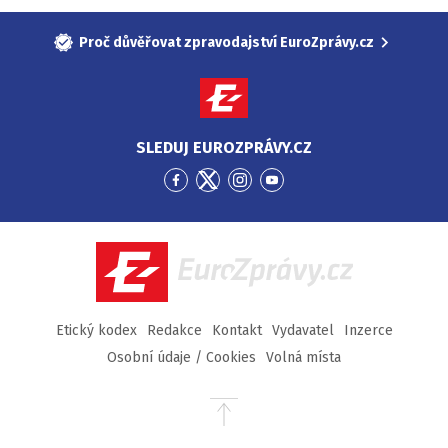
Proč důvěřovat zpravodajství EuroZprávy.cz
SLEDUJ EUROZPRÁVY.CZ
Přejít
Přejít
Přejít
Přejít
na
na
na
na
Facebook
Twitter
Instagram
YouTube
EuroZprávy.cz
Etický kodex
Redakce
Kontakt
Vydavatel
Inzerce
Osobní údaje / Cookies
Volná místa
Přejít
na
začátek