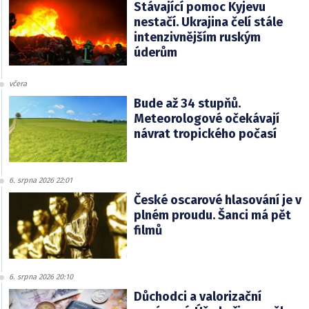
Stávající pomoc Kyjevu
nestačí. Ukrajina čelí stále
intenzivnějším ruským
úderům
včera
Bude až 34 stupňů.
Meteorologové očekávají
návrat tropického počasí
6. srpna 2026 22:01
České oscarové hlasování je v
plném proudu. Šanci má pět
filmů
6. srpna 2026 20:10
Důchodci a valorizační