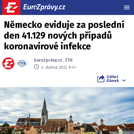
MEN
Německo eviduje za poslední
den 41.129 nových případů
koronavirové infekce
EuroZprávy.cz
,
ČTK
4. dubna 2022 9:41
Sdílet
článek