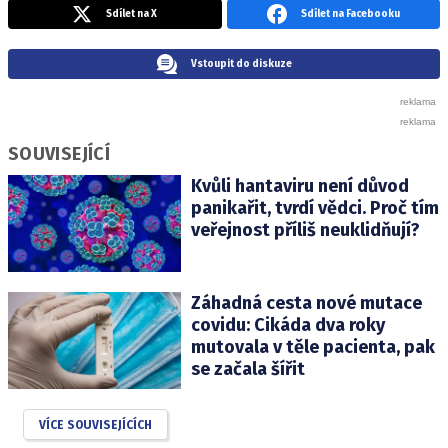
Sdílet na X
Sdílet na Facebooku
Vstoupit do diskuze
SOUVISEJÍCÍ
Kvůli hantaviru není důvod
panikařit, tvrdí vědci. Proč tím
veřejnost příliš neuklidňují?
Záhadná cesta nové mutace
covidu: Cikáda dva roky
mutovala v těle pacienta, pak
se začala šířit
VÍCE SOUVISEJÍCÍCH