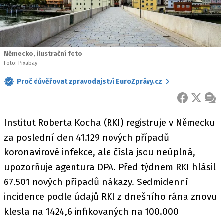
Německo, ilustrační foto
Foto: Pixabay
Proč důvěřovat zpravodajství EuroZprávy.cz
FACEBOOK
X
ZPR
Institut Roberta Kocha (RKI) registruje v Německu
za poslední den 41.129 nových případů
koronavirové infekce, ale čísla jsou neúplná,
upozorňuje agentura DPA. Před týdnem RKI hlásil
67.501 nových případů nákazy. Sedmidenní
incidence podle údajů RKI z dnešního rána znovu
klesla na 1424,6 infikovaných na 100.000