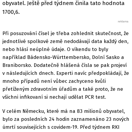
obyvatel. Ještě před týdnem činila tato hodnota
1700,6.
Při posuzování čísel je třeba zohlednit skutečnost, že
jednotlivé spolkové země nedodávají data každý den,
nebo hlásí neúplné údaje. O víkendu to byly
například Bádensko-Württembersko, Dolní Sasko a
Braniborsko. Dodatečně hlášená čísla se pak projeví
v následujících dnech. Experti navíc předpokládají, že
mnoho případů není vůbec zachyceno kvůli
přetíženým zdravotním úřadům a také proto, že ne
všichni infikovaní si nechají udělat PCR test.
V celém Německu, které má na 83 milionů obyvatel,
bylo za posledních 24 hodin zaznamenáno 23 nových
úmrtí souvisejících s covidem-19. Před týdnem RKI