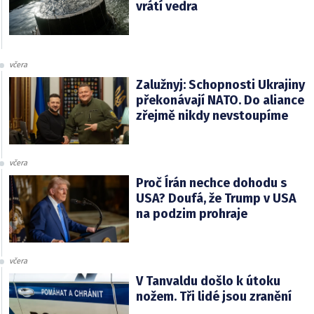
vrátí vedra
včera
Zalužnyj: Schopnosti Ukrajiny
překonávají NATO. Do aliance
zřejmě nikdy nevstoupíme
včera
Proč Írán nechce dohodu s
USA? Doufá, že Trump v USA
na podzim prohraje
včera
V Tanvaldu došlo k útoku
nožem. Tři lidé jsou zranění