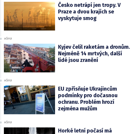
Česko netrápí jen tropy. V
Praze a dvou krajích se
vyskytuje smog
včera
Kyjev čelil raketám a dronům.
Nejméně 14 mrtvých, další
lidé jsou zranění
včera
EU zpřísňuje Ukrajincům
podmínky pro dočasnou
ochranu. Problém hrozí
zejména mužům
včera
Horké letní počasí má