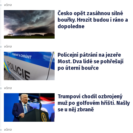
včera
Česko opět zasáhnou silné
bouřky. Hrozit budou i ráno a
dopoledne
včera
Policejní pátrání na jezeře
Most. Dva lidé se pohřešují
po úterní bouřce
včera
Trumpovi chodil ozbrojený
muž po golfovém hřišti. Našly
se u něj zbraně
včera