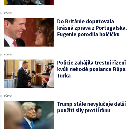
včera
Do Británie doputovala
krásná zpráva z Portugalska.
Eugenie porodila holčičku
včera
Policie zahájila trestní řízení
kvůli nehodě poslance Filipa
Turka
včera
Trump stále nevylučuje další
použití síly proti Íránu