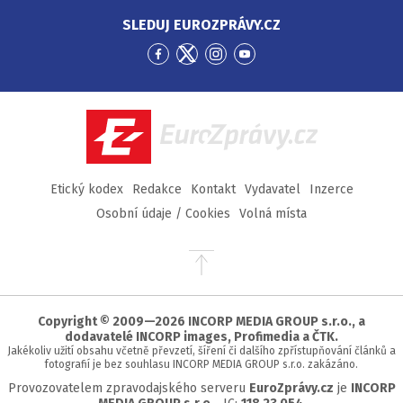
SLEDUJ EUROZPRÁVY.CZ
Přejít
Přejít
Přejít
Přejít
na
na
na
na
Facebook
Twitter
Instagram
YouTube
EuroZprávy.cz
Etický kodex
Redakce
Kontakt
Vydavatel
Inzerce
Osobní údaje / Cookies
Volná místa
Přejít
na
začátek
stránky
Copyright © 2009—2026 INCORP MEDIA GROUP s.r.o., a
dodavatelé INCORP images, Profimedia a ČTK.
Jakékoliv užití obsahu včetně převzetí, šíření či dalšího zpřístupňování článků a
fotografií je bez souhlasu INCORP MEDIA GROUP s.r.o. zakázáno.
Provozovatelem zpravodajského serveru
EuroZprávy.cz
je
INCORP