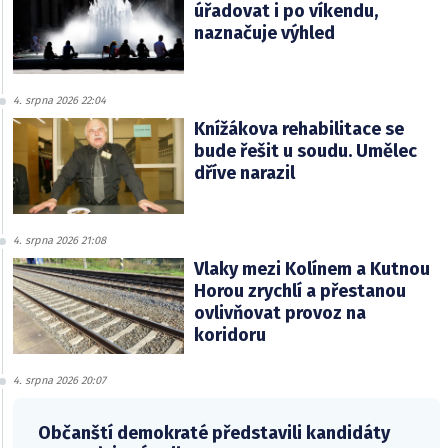
úřadovat i po víkendu,
naznačuje výhled
4. srpna 2026 22:04
Knížákova rehabilitace se
bude řešit u soudu. Umělec
dříve narazil
4. srpna 2026 21:08
Vlaky mezi Kolínem a Kutnou
Horou zrychlí a přestanou
ovlivňovat provoz na
koridoru
4. srpna 2026 20:07
Občanští demokraté představili kandidáty