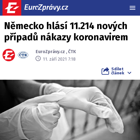
MEN
Německo hlásí 11.214 nových
případů nákazy koronavirem
EuroZprávy.cz
,
ČTK
11. září 2021 7:18
Sdílet
článek