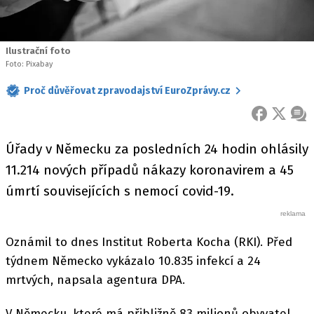
Ilustrační foto
Foto: Pixabay
Proč důvěřovat zpravodajství EuroZprávy.cz
FACEBOOK
X
ZPR
Úřady v Německu za posledních 24 hodin ohlásily
11.214 nových případů nákazy koronavirem a 45
úmrtí souvisejících s nemocí covid-19.
Oznámil to dnes Institut Roberta Kocha (RKI). Před
týdnem Německo vykázalo 10.835 infekcí a 24
mrtvých, napsala agentura DPA.
V Německu, které má přibližně 83 milionů obyvatel,