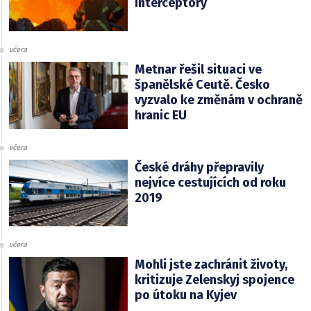
interceptory
včera
Metnar řešil situaci ve
španělské Ceutě. Česko
vyzvalo ke změnám v ochraně
hranic EU
včera
České dráhy přepravily
nejvíce cestujících od roku
2019
včera
Mohli jste zachránit životy,
kritizuje Zelenskyj spojence
po útoku na Kyjev