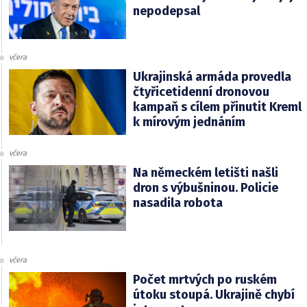
nepodepsal
včera
Ukrajinská armáda provedla
čtyřicetidenní dronovou
kampaň s cílem přinutit Kreml
k mírovým jednáním
včera
Na německém letišti našli
dron s výbušninou. Policie
nasadila robota
včera
Počet mrtvých po ruském
útoku stoupá. Ukrajině chybí