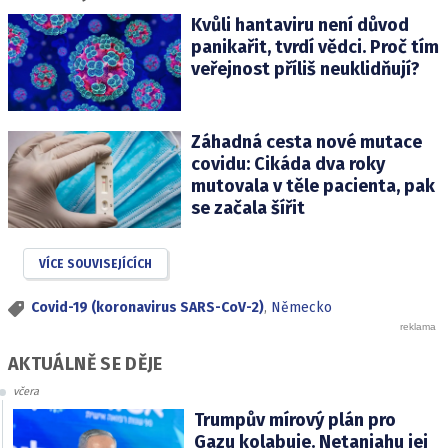
Kvůli hantaviru není důvod
panikařit, tvrdí vědci. Proč tím
veřejnost příliš neuklidňují?
Záhadná cesta nové mutace
covidu: Cikáda dva roky
mutovala v těle pacienta, pak
se začala šířit
VÍCE SOUVISEJÍCÍCH
Covid-19 (koronavirus SARS-CoV-2)
,
Německo
AKTUÁLNĚ SE DĚJE
včera
Trumpův mírový plán pro
Gazu kolabuje. Netanjahu jej