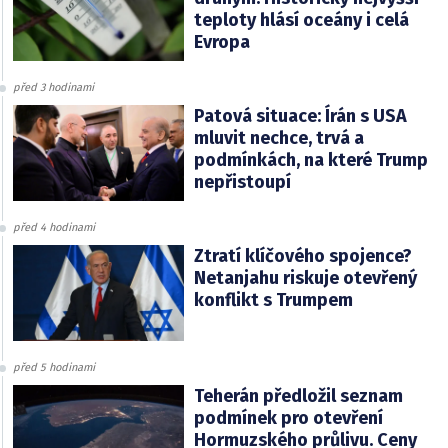
teploty hlásí oceány i celá
Evropa
před 3 hodinami
Patová situace: Írán s USA
mluvit nechce, trvá a
podmínkách, na které Trump
nepřistoupí
před 4 hodinami
Ztratí klíčového spojence?
Netanjahu riskuje otevřený
konflikt s Trumpem
před 5 hodinami
Teherán předložil seznam
podmínek pro otevření
Hormuzského průlivu. Ceny