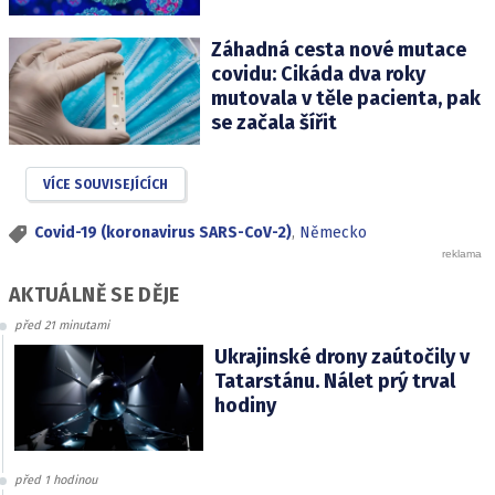
Záhadná cesta nové mutace
covidu: Cikáda dva roky
mutovala v těle pacienta, pak
se začala šířit
VÍCE SOUVISEJÍCÍCH
Covid-19 (koronavirus SARS-CoV-2)
,
Německo
AKTUÁLNĚ SE DĚJE
před 21 minutami
Ukrajinské drony zaútočily v
Tatarstánu. Nálet prý trval
hodiny
před 1 hodinou