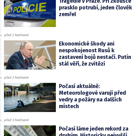
Tragédie v Praze. Při zkoušce
prasklo potrubí, jeden člověk
zemřel
před 2 hodinami
Ekonomické škody ani
nespokojenost Rusů k
zastavení bojů nestačí. Putin
stál věří, že zvítězí
před 2 hodinami
Počasí aktuálně:
Meteorologové varují před
vedry a požáry na dalších
místech
před 3 hodinami
Počasí láme jeden rekord za
druhým. Historicky nejvyšší