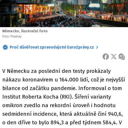
Německo, ilustrační foto
Foto: Pixabay
Proč důvěřovat zpravodajství EuroZprávy.cz
FACEBOOK
X
ZPR
V Německu za poslední den testy prokázaly
nákazu koronavirem u 164.000 lidí, což je nejvyšší
bilance od začátku pandemie. Informoval o tom
Institut Roberta Kocha (RKI). Šíření varianty
omikron zvedlo na rekordní úroveň i hodnotu
sedmidenní incidence, která aktuálně činí 940,6,
o den dříve to bylo 894,3 a před týdnem 584,4. V