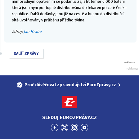
mimořádným opatřením se podařilo zajistit téměř 6 000 balení,
která jsou nyní postupně distribuována do lékáren po celé České
republice. Další dodávky jsou již na cestě a budou do distribuční
sítě uvolňovány v průběhu příštího týdne.
Zdroj:
Jan Hrabě
DALŠÍ ZPRÁVY
Proč důvěřovat zpravodajství EuroZprávy.cz
SLEDUJ EUROZPRÁVY.CZ
Přejít
Přejít
Přejít
Přejít
na
na
na
na