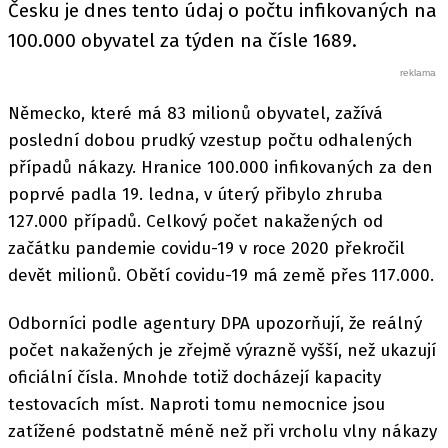
Česku je dnes tento údaj o počtu infikovaných na
100.000 obyvatel za týden na čísle 1689.
Německo, které má 83 milionů obyvatel, zažívá
poslední dobou prudký vzestup počtu odhalených
případů nákazy. Hranice 100.000 infikovaných za den
poprvé padla 19. ledna, v úterý přibylo zhruba
127.000 případů. Celkový počet nakažených od
začátku pandemie covidu-19 v roce 2020 překročil
devět milionů. Obětí covidu-19 má země přes 117.000.
Odborníci podle agentury DPA upozorňují, že reálný
počet nakažených je zřejmě výrazně vyšší, než ukazují
oficiální čísla. Mnohde totiž docházejí kapacity
testovacích míst. Naproti tomu nemocnice jsou
zatížené podstatně méně než při vrcholu vlny nákazy