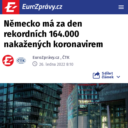
MEN
Německo má za den
rekordních 164.000
nakažených koronavirem
EuroZprávy.cz
,
ČTK
26. ledna 2022 8:10
Sdílet
článek