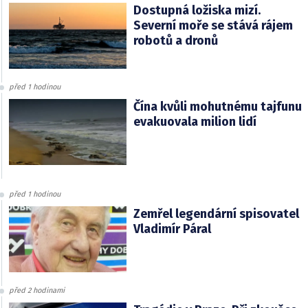
Dostupná ložiska mizí.
Severní moře se stává rájem
robotů a dronů
před 1 hodinou
Čína kvůli mohutnému tajfunu
evakuovala milion lidí
před 1 hodinou
Zemřel legendární spisovatel
Vladimír Páral
před 2 hodinami