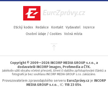
Facebook
Twitter
Instagram
YouTube
EuroZprávy.cz
Etický kodex
Redakce
Kontakt
Vydavatel
Inzerce
Osobní údaje / Cookies
Volná místa
Přejít
na
začátek
stránky
Copyright © 2009—2026 INCORP MEDIA GROUP s.r.o., a
dodavatelé INCORP images, Profimedia a ČTK.
Jakékoliv užití obsahu včetně převzetí, šíření či dalšího zpřístupňování článků a
fotografií je bez souhlasu INCORP MEDIA GROUP s.r.o. zakázáno.
Provozovatelem zpravodajského serveru
EuroZprávy.cz
je
INCORP
MEDIA GROUP s.r.o.
, IC:
118 23 054
.