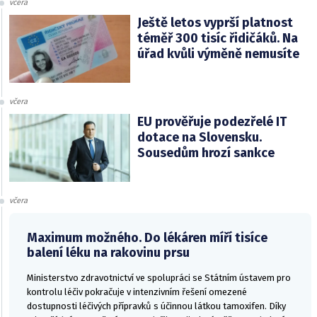
včera
Ještě letos vyprší platnost
téměř 300 tisíc řidičáků. Na
úřad kvůli výměně nemusíte
včera
EU prověřuje podezřelé IT
dotace na Slovensku.
Sousedům hrozí sankce
včera
Maximum možného. Do lékáren míří tisíce
balení léku na rakovinu prsu
Ministerstvo zdravotnictví ve spolupráci se Státním ústavem pro
kontrolu léčiv pokračuje v intenzivním řešení omezené
dostupnosti léčivých přípravků s účinnou látkou tamoxifen. Díky