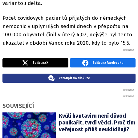
variantou delta.
Počet covidových pacientů přijatých do německých
nemocnic v uplynulých sedmi dnech v přepočtu na
100.000 obyvatel činil v úterý 4,07, nejvýše byl tento
ukazatel v období Vánoc roku 2020, kdy to bylo 15,5.
Sdílet na X
Sdílet na Facebooku
Vstoupit do diskuze
SOUVISEJÍCÍ
Kvůli hantaviru není důvod
panikařit, tvrdí vědci. Proč tím
veřejnost příliš neuklidňují?