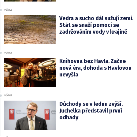
včera
Vedra a sucho dál sužují zemi.
Stát se snaží pomoci se
zadržováním vody v krajině
včera
Knihovna bez Havla. Začne
nová éra, dohoda s Havlovou
nevyšla
včera
Důchody se v lednu zvýší.
Juchelka představil první
odhady