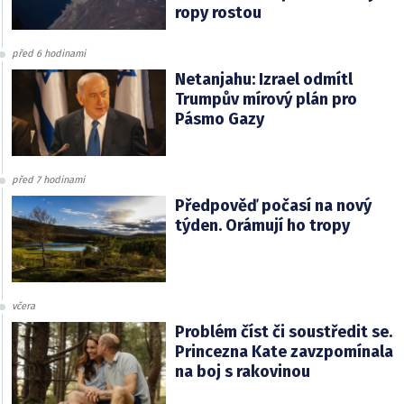
ropy rostou
před 6 hodinami
Netanjahu: Izrael odmítl
Trumpův mírový plán pro
Pásmo Gazy
před 7 hodinami
Předpověď počasí na nový
týden. Orámují ho tropy
včera
Problém číst či soustředit se.
Princezna Kate zavzpomínala
na boj s rakovinou