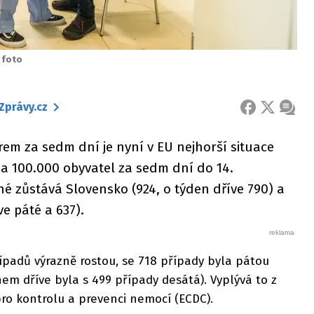
 foto
Zprávy.cz
FACEBOOK
X
ZPRÁ
em za sedm dní je nyní v EU nejhorší situace
na 100.000 obyvatel za sedm dní do 14.
hé zůstává Slovensko (924, o týden dříve 790) a
ve páté a 637).
ípadů výrazně rostou, se 718 případy byla pátou
em dříve byla s 499 případy desátá). Vyplývá to z
ro kontrolu a prevenci nemocí (ECDC).