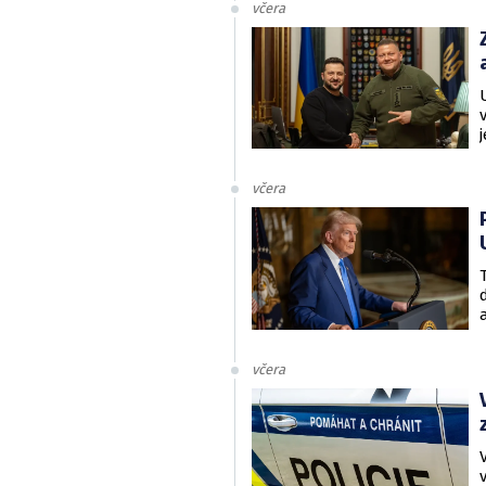
včera
včera
včera