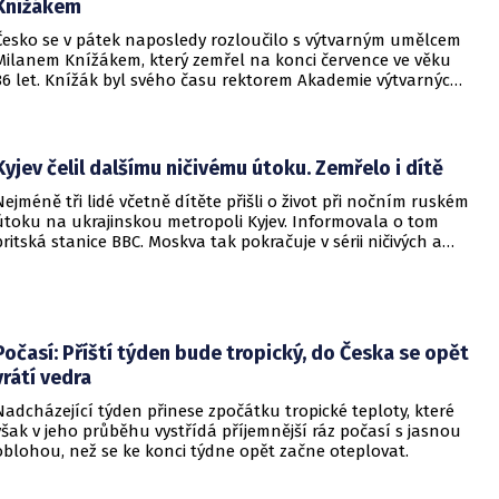
Knížákem
Česko se v pátek naposledy rozloučilo s výtvarným umělcem
Milanem Knížákem, který zemřel na konci července ve věku
86 let. Knížák byl svého času rektorem Akademie výtvarných
umění a ředitelem Národní galerie.
Kyjev čelil dalšímu ničivému útoku. Zemřelo i dítě
Nejméně tři lidé včetně dítěte přišli o život při nočním ruském
útoku na ukrajinskou metropoli Kyjev. Informovala o tom
britská stanice BBC. Moskva tak pokračuje v sérii ničivých a
smrtících útoků na hlavní město sousední země.
Počasí: Příští týden bude tropický, do Česka se opět
vrátí vedra
Nadcházející týden přinese zpočátku tropické teploty, které
však v jeho průběhu vystřídá příjemnější ráz počasí s jasnou
oblohou, než se ke konci týdne opět začne oteplovat.