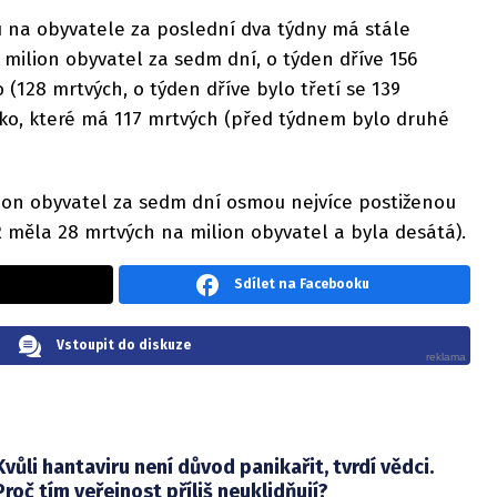
u na obyvatele za poslední dva týdny má stále
milion obyvatel za sedm dní, o týden dříve 156
 (128 mrtvých, o týden dříve bylo třetí se 139
sko, které má 117 mrtvých (před týdnem bylo druhé
lion obyvatel za sedm dní osmou nejvíce postiženou
 měla 28 mrtvých na milion obyvatel a byla desátá).
Sdílet na Facebooku
Vstoupit do diskuze
Kvůli hantaviru není důvod panikařit, tvrdí vědci.
Proč tím veřejnost příliš neuklidňují?