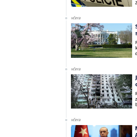
včera
včera
včera