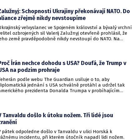
Zalužnyj: Schopnosti Ukrajiny překonávají NATO. Do
aliance zřejmě nikdy nevstoupíme
Ukrajinský velvyslanec ve Spojeném království a bývalý vrchní
velitel ozbrojených sil Valerij Zalužnyj otevřeně prohlásil, že
jeho země pravděpodobně nikdy nevstoupí do NATO. Na
setkání s evropskými velvyslanci uvedl, že se v otázce členství
pohyboval celá léta, avšak současná realita ukazuje, že
alianční standardy jsou pro Kyjev v současné podobě
nedosažitelné.
Proč Írán nechce dohodu s USA? Doufá, že Trump v
USA na podzim prohraje
Teherán podle webu The Guardian usiluje o to, aby
diplomatická jednání s USA schválně protáhl a udržel tak
amerického prezidenta Donalda Trumpa v probíhajícím
konfliktu až do podzimních voleb do Kongresu. Cílem íránské
strany je uštědřit americkému prezidentovi politickou ránu,
která by se mohla vyrovnat krizi s americkými teheránskými
rukojmími za prezidenta Jimmyho Cartera.
V Tanvaldu došlo k útoku nožem. Tři lidé jsou
zranění
V pátek odpoledne došlo v Tanvaldu v ulici Horská k
vážnému incidentu, při kterém útočník napadl lidi nožem.