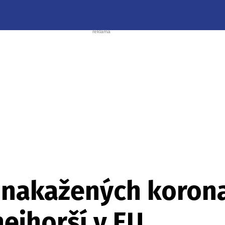
 nakažených korona
ejhorší v EU