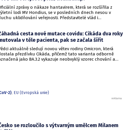
Oficiální zprávy o nákaze hantavirem, která se rozšířila z
výletní lodi MV Hondius, se v posledních dnech nesou v
duchu uklidňování veřejnosti. Představitelé vlád i
zdravotnických organizací opakovaně zdůrazňují, že situace
je pod kontrolou a není důvod k panice. Někteří odborníci
Záhadná cesta nové mutace covidu: Cikáda dva roky
však podle CNN varují, že příliš sebevědomá rétorika, kterou
označují za úmyslné šíření klidu, může mít opačný účinek a
mutovala v těle pacienta, pak se začala šířit
prohloubit úzkost ve společnosti, která má stále v živé paměti
Vědci aktuálně sledují novou větev rodiny Omicron, která
pandemii covidu-19.
dostala přezdívku Cikáda, přičemž tato varianta odborně
označená jako BA.3.2 vykazuje neobvyklý vzorec chování a
zdá se, že se zaměřuje především na děti. Přestože virus
neustále mutuje, odborníci uklidňují, že tato verze
nezpůsobuje těžší průběh onemocnění u dětí ani u
dospělých. Její přezdívka vychází z vlastností hmyzu, který se
dokáže na dlouhou dobu stáhnout do ústraní a poté se
nečekaně vynořit po letech strávených pod zemí.
CoV-2)
,
EU (Evropská unie)
Česko se rozloučilo s výtvarným umělcem Milanem