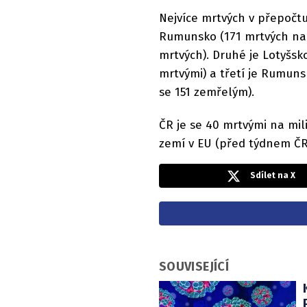
Nejvíce mrtvých v přepočt
Rumunsko (171 mrtvých na 
mrtvých). Druhé je Lotyšsko
mrtvými) a třetí je Rumun
se 151 zemřelým).
ČR je se 40 mrtvými na mi
zemí v EU (před týdnem ČR
Sdílet na X
SOUVISEJÍCÍ