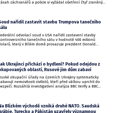
Zásah záchranářů a policie si vyžádal ošetření čtyř zraněných
osob, přičemž tři z nich utrpěly těžká poranění.
Soud nařídil zastavit stavbu Trumpova tanečního
sálu
Federální odvolací soud v USA nařídil zastavení stavby
kontroverzního tanečního sálu v hodnotě 400 milionů
dolarů, který v Bílém domě prosazuje prezident Donald
Trump. Páteční rozhodnutí představuje vážnou překážku pro
administrativu a otevírá cestu k právní bitvě před Nejvyšším
soudem.
Jak Ukrajinci přichází o bydlení? Pokud odejdou z
okupovaných oblastí, Rusové jim dům zabaví
Ruské okupační úřady na územích Ukrajiny systematicky
zabavují nemovitosti civilistů, kteří před válkou uprchli do
bezpečí. Rozsáhlá investigativní analýza BBC Verify a BBC
Russian odhalila, že od roku 2024 bylo identifikováno k
zabavení nebo již přímo zkonfiskováno přes 34 tisíc domů a
bytů.
Na Blízkém východě vzniká druhé NATO. Saudská
Arábie, Turecko a Pákistán uzavřely významnou