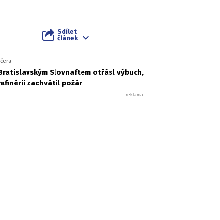
Sdílet
článek
včera
Bratislavským Slovnaftem otřásl výbuch,
rafinérii zachvátil požár