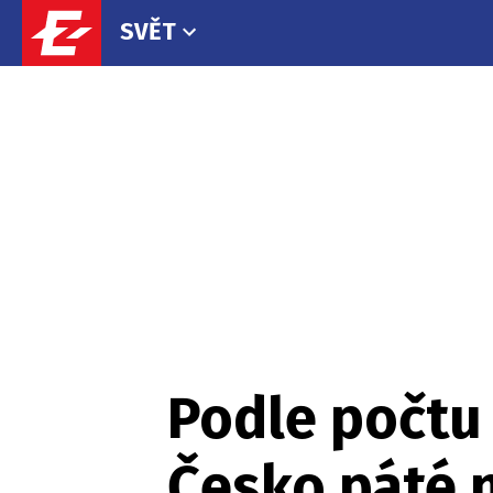
SVĚT
Podle počtu
Česko páté n