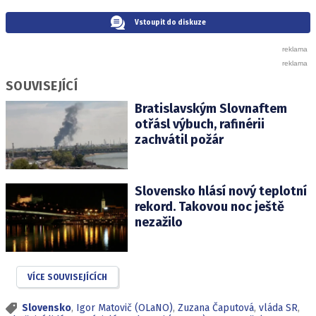
Vstoupit do diskuze
SOUVISEJÍCÍ
Bratislavským Slovnaftem
otřásl výbuch, rafinérii
zachvátil požár
Slovensko hlásí nový teplotní
rekord. Takovou noc ještě
nezažilo
VÍCE SOUVISEJÍCÍCH
Slovensko
,
Igor Matovič (OLaNO)
,
Zuzana Čaputová
,
vláda SR
,