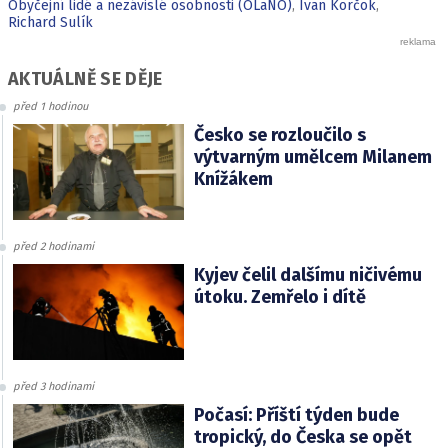
Obyčejní lidé a nezávislé osobnosti (OLaNO)
,
Ivan Korčok
,
Richard Sulík
AKTUÁLNĚ SE DĚJE
před 1 hodinou
Česko se rozloučilo s
výtvarným umělcem Milanem
Knížákem
před 2 hodinami
Kyjev čelil dalšímu ničivému
útoku. Zemřelo i dítě
před 3 hodinami
Počasí: Příští týden bude
tropický, do Česka se opět