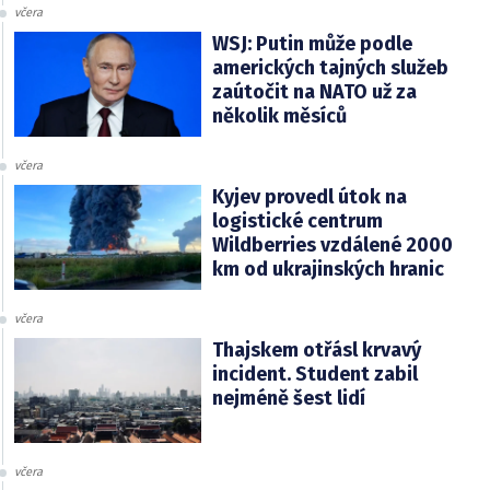
včera
WSJ: Putin může podle
amerických tajných služeb
zaútočit na NATO už za
několik měsíců
včera
Kyjev provedl útok na
logistické centrum
Wildberries vzdálené 2000
km od ukrajinských hranic
včera
Thajskem otřásl krvavý
incident. Student zabil
nejméně šest lidí
včera