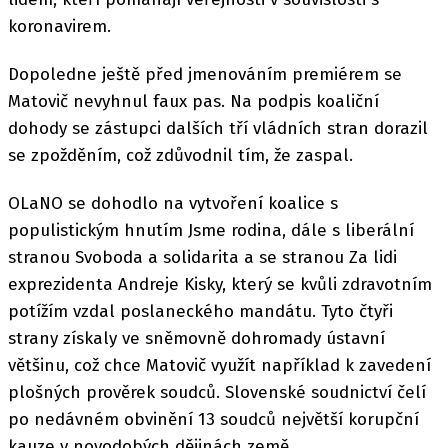
koronavirem.
Dopoledne ještě před jmenováním premiérem se
Matovič nevyhnul faux pas. Na podpis koaliční
dohody se zástupci dalších tří vládních stran dorazil
se zpožděním, což zdůvodnil tím, že zaspal.
OLaNO se dohodlo na vytvoření koalice s
populistickým hnutím Jsme rodina, dále s liberální
stranou Svoboda a solidarita a se stranou Za lidi
exprezidenta Andreje Kisky, který se kvůli zdravotním
potížím vzdal poslaneckého mandátu. Tyto čtyři
strany získaly ve sněmovně dohromady ústavní
většinu, což chce Matovič využít například k zavedení
plošných prověrek soudců. Slovenské soudnictví čelí
po nedávném obvinění 13 soudců největší korupční
kauze v novodobých dějinách země.