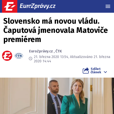
MEN
Slovensko má novou vládu.
Čaputová jmenovala Matoviče
premiérem
EuroZprávy.cz
,
ČTK
21. března 2020 13:54, Aktualizováno 21. března
2020 14:44
Sdílet
článek