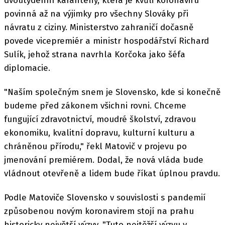
dvoutýdenní karantény, která je kvůli koronaviru
povinná až na výjimky pro všechny Slováky při
návratu z ciziny. Ministerstvo zahraničí dočasně
povede vicepremiér a ministr hospodářství Richard
Sulík, jehož strana navrhla Korčoka jako šéfa
diplomacie.
"Naším společným snem je Slovensko, kde si konečně
budeme před zákonem všichni rovni. Chceme
fungující zdravotnictví, moudré školství, zdravou
ekonomiku, kvalitní dopravu, kulturní kulturu a
chráněnou přírodu," řekl Matovič v projevu po
jmenování premiérem. Dodal, že nová vláda bude
vládnout otevřeně a lidem bude říkat úplnou pravdu.
Podle Matoviče Slovensko v souvislosti s pandemií
způsobenou novým koronavirem stojí na prahu
historicky největší výzvy. "Tuto nejtěžší výzvu v