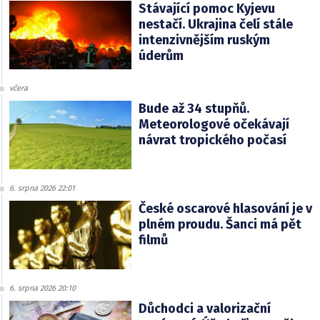
Stávající pomoc Kyjevu
nestačí. Ukrajina čelí stále
intenzivnějším ruským
úderům
včera
Bude až 34 stupňů.
Meteorologové očekávají
návrat tropického počasí
6. srpna 2026 22:01
České oscarové hlasování je v
plném proudu. Šanci má pět
filmů
6. srpna 2026 20:10
Důchodci a valorizační