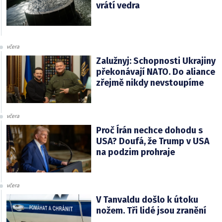
vrátí vedra
včera
Zalužnyj: Schopnosti Ukrajiny
překonávají NATO. Do aliance
zřejmě nikdy nevstoupíme
včera
Proč Írán nechce dohodu s
USA? Doufá, že Trump v USA
na podzim prohraje
včera
V Tanvaldu došlo k útoku
nožem. Tři lidé jsou zranění