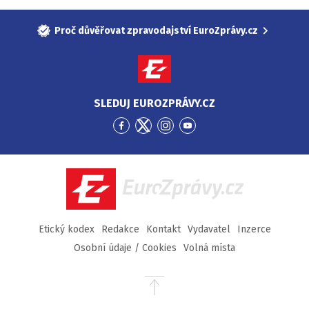
Proč důvěřovat zpravodajství EuroZprávy.cz
SLEDUJ EUROZPRÁVY.CZ
Přejít
Přejít
Přejít
Přejít
na
na
na
na
Facebook
Twitter
Instagram
YouTube
EuroZprávy.cz
Etický kodex
Redakce
Kontakt
Vydavatel
Inzerce
Osobní údaje / Cookies
Volná místa
Přejít
na
začátek