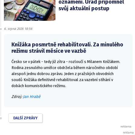
oznámení. Úřad připomněl
svůj aktuální postup
6. srpna 2026 18:56
Knížáka posmrtně rehabilitovali. Za minulého
režimu strávil měsíce ve vazbě
Česko se v pátek - tedy již zítra - rozloučí s Milanem Knížákem.
Rodina zesnulého umělce obdržela během náročného období
alespoň jednu dobrou zprávu. Jeden z pražských obvodních
soudů Knížáka definitivně rehabilitoval za vazební stíhání v
dobách komunistického režimu.
Zdroj:
Jan Hrabě
DALŠÍ ZPRÁVY