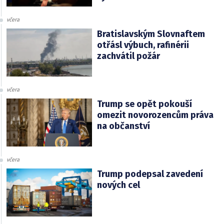
včera
Bratislavským Slovnaftem
otřásl výbuch, rafinérii
zachvátil požár
včera
Trump se opět pokouší
omezit novorozencům práva
na občanství
včera
Trump podepsal zavedení
nových cel