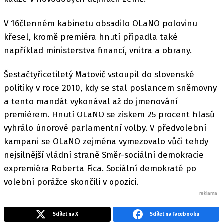
V 16členném kabinetu obsadilo OLaNO polovinu
křesel, kromě premiéra hnutí připadla také
například ministerstva financí, vnitra a obrany.
Šestačtyřicetiletý Matovič vstoupil do slovenské
politiky v roce 2010, kdy se stal poslancem sněmovny
a tento mandát vykonával až do jmenování
premiérem. Hnutí OLaNO se ziskem 25 procent hlasů
vyhrálo únorové parlamentní volby. V předvolební
kampani se OLaNO zejména vymezovalo vůči tehdy
nejsilnější vládní straně Směr-sociální demokracie
expremiéra Roberta Fica. Sociální demokraté po
volební porážce skončili v opozici.
Sdílet na X
Sdílet na Facebooku