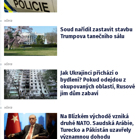
včera
Soud nařídil zastavit stavbu
Trumpova tanečního sálu
včera
Jak Ukrajinci přichází o
bydlení? Pokud odejdou z
okupovaných oblastí, Rusové
jim dům zabaví
včera
Na Blízkém východě vzniká
druhé NATO. Saudská Arábie,
Turecko a Pákistán uzavřely
významnou dohodu