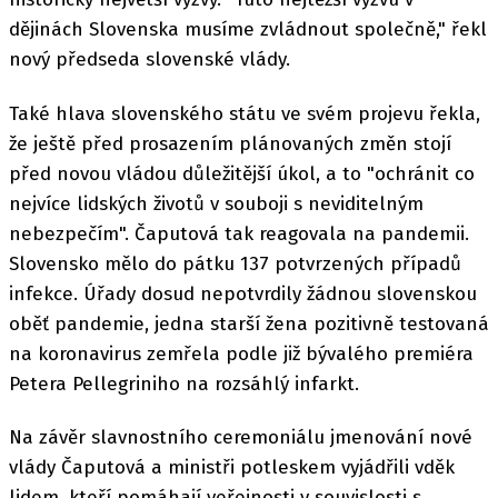
dějinách Slovenska musíme zvládnout společně," řekl
nový předseda slovenské vlády.
Také hlava slovenského státu ve svém projevu řekla,
že ještě před prosazením plánovaných změn stojí
před novou vládou důležitější úkol, a to "ochránit co
nejvíce lidských životů v souboji s neviditelným
nebezpečím". Čaputová tak reagovala na pandemii.
Slovensko mělo do pátku 137 potvrzených případů
infekce. Úřady dosud nepotvrdily žádnou slovenskou
oběť pandemie, jedna starší žena pozitivně testovaná
na koronavirus zemřela podle již bývalého premiéra
Petera Pellegriniho na rozsáhlý infarkt.
Na závěr slavnostního ceremoniálu jmenování nové
vlády Čaputová a ministři potleskem vyjádřili vděk
lidem, kteří pomáhají veřejnosti v souvislosti s