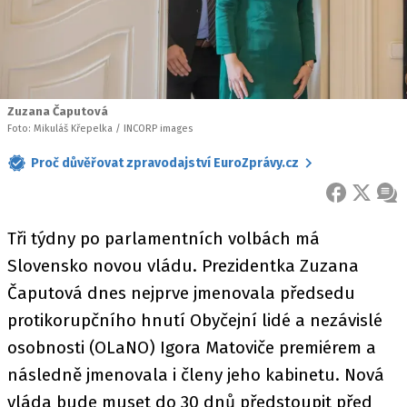
Zuzana Čaputová
Foto: Mikuláš Křepelka / INCORP images
Proč důvěřovat zpravodajství EuroZprávy.cz
FACEBOOK
X
ZPR
Tři týdny po parlamentních volbách má
Slovensko novou vládu. Prezidentka Zuzana
Čaputová dnes nejprve jmenovala předsedu
protikorupčního hnutí Obyčejní lidé a nezávislé
osobnosti (OLaNO) Igora Matoviče premiérem a
následně jmenovala i členy jeho kabinetu. Nová
vláda bude muset do 30 dnů předstoupit před