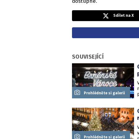
dostupné.
Sdílet na X
SOUVISEJÍCÍ
Prohlédněte si galerii
Prohlédněte si galerii