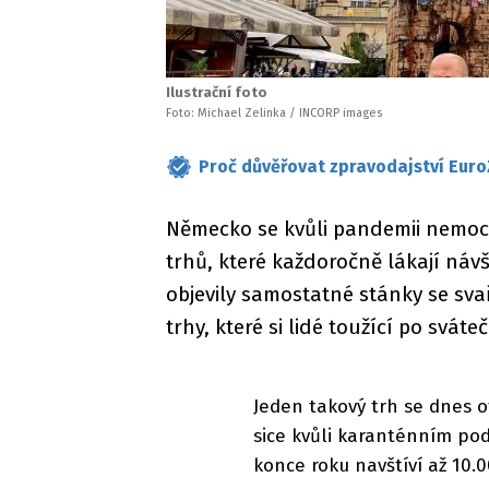
Ilustrační foto
Foto: Michael Zelinka / INCORP images
Proč důvěřovat zpravodajství Euro
Německo se kvůli pandemii nemoci
trhů, které každoročně lákají náv
objevily samostatné stánky se sv
trhy, které si lidé toužící po sv
Jeden takový trh se dnes o
sice kvůli karanténním po
konce roku navštíví až 10.00