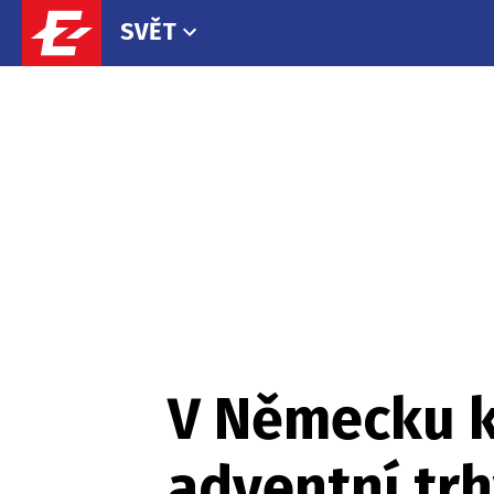
SVĚT
V Německu kv
adventní tr