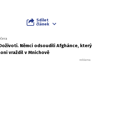
Sdílet
článek
včera
Doživotí. Němci odsoudili Afghánce, který
loni vraždil v Mnichově