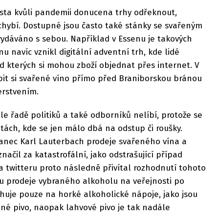
ta kvůli pandemii donucena trhy odřeknout,
chybí. Dostupné jsou často také stánky se svařeným
e vydáváno s sebou. Například v Essenu je takových
u navíc vznikl digitální adventní trh, kde lidé
 kterých si mohou zboží objednat přes internet. V
pit si svařené víno přímo před Braniborskou bránou
erstvením.
le řadě politiků a také odborníků nelíbí, protože se
ntách, kde se jen málo dbá na odstup či roušky.
anec Karl Lauterbach prodeje svařeného vína a
ačil za katastrofální, jako odstrašující případ
 twitteru proto následně přivítal rozhodnutí tohoto
 prodeje vybraného alkoholu na veřejnosti po
huje pouze na horké alkoholické nápoje, jako jsou
ené pivo, naopak lahvové pivo je tak nadále