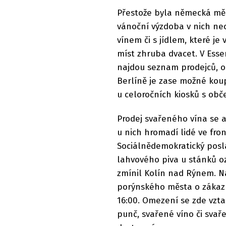
Přestože byla německá měs
vánoční výzdoba v nich ne
vínem či s jídlem, které j
míst zhruba dvacet. V Essen
najdou seznam prodejců, od
Berlíně je zase možné kou
u celoročních kiosků s obč
Prodej svařeného vína se a
u nich hromadí lidé ve fro
Sociálnědemokratický posl
lahvového piva u stánků ozn
zmínil Kolín nad Rýnem. Na
porýnského města o zákazu
16:00. Omezení se zde vzta
punč, svařené víno či svař