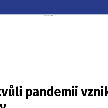
ůli pandemii vznik
hy