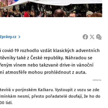
Zprávy.cz
FACEBOOK
X
ZPRÁ
 covid-19 rozhodlo vzdát klasických adventních
štěvníky také z České republiky. Náhradou se
ařeným vínem nebo takzvané drive-in vánoční
áteční atmosféře mohou prohlédnout z auta.
tevírá v porýnském Kalkaru. Vystoupit z vozu se zde
dmínkám nesmí, přesto pořadatelé doufají, že ho do
0 lidí.