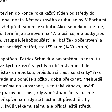
zána.
otevřen do konce roku každý týden od středy do
o dne, není v Německu svého druhu jediný. V Bochumi
otevřel před týdnem v sobotu. Akce se nekoná denně,
ší termín je stanoven na 17. prosince, ale lístky jsou
é. Vstupné, jehož součástí je i balíček občerstvení a
na pozdější ohřátí, stojí 55 euro (1450 korun).
 uspořádal Patrick Schmidt v bavorském Landshutu.
 velkých řetězců s rychlým občerstvením, lidé
stek s nabídkou, projedou si trasu se stánky," říká
náhrada mu pomůže složitou dobu překonat. "Nehledě
musíme na kurzarbeit, je to také zábava," uvádí.
ny pracovních míst, kdy zaměstnancům s nuceně
přispívá na mzdy stát. Schmidt původně trhy
u, kvůli velkému zájmu ale přidal ještě středu.