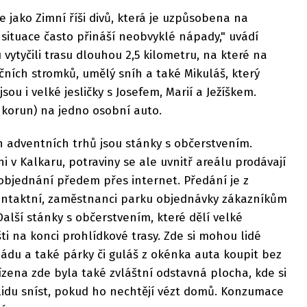
e jako Zimní říši divů, která je uzpůsobena na
í situace často přináší neobvyklé nápady," uvádí
vytyčili trasu dlouhou 2,5 kilometru, na které na
ních stromků, umělý sníh a také Mikuláš, který
ou i velké jesličky s Josefem, Marií a Ježíškem.
0 korun) na jedno osobní auto.
h adventních trhů jsou stánky s občerstvením.
 v Kalkaru, potraviny se ale uvnitř areálu prodávají
objednání předem přes internet. Předání je z
ontaktní, zaměstnanci parku objednávky zákazníkům
Další stánky s občerstvením, které dělí velké
šti na konci prohlídkové trasy. Zde si mohou lidé
ádu a také párky či guláš z okénka auta koupit bez
zena zde byla také zvláštní odstavná plocha, kde si
klidu sníst, pokud ho nechtějí vézt domů. Konzumace