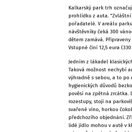
Kalkarský park trh označuj
prohlídku z auta. "Zvláštn
pořadatelé. V areálu parku 
návštěvníky čeká 300 vánoč
dětem zamává. Připraveny js
Vstupné činí 12,5 eura (33
Jedním z lákadel klasickýc
Taková možnost nechybí ani
výhradně s sebou, a to po 
hygienických důvodů bezk
pověsí na zpětná zrcátka. 
rozestupy, stojí na parkovi
svařené víno, horkou čokol
předchozího objednání. Zří
lidé jídlo mohou v autě v 