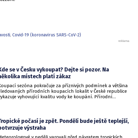
avosti
,
Covid-19 (koronavirus SARS-CoV-2)
Kde se v Česku vykoupat? Dejte si pozor. Na
několika místech platí zákaz
Koupací sezóna pokračuje za příznivých podmínek a většina
sledovaných přírodních koupacích lokalit v České republice
vykazuje vyhovující kvalitu vody ke koupání. Přírodní
koupací vody nadále představují oblíbené místo letní
rekreace a v uplynulém týdnu se na jejich zvýšené
návštěvnosti podílelo také velmi teplé počasí s teplotami
často přesahujícími 30 °C.
Tropické počasí je zpět. Pondělí bude ještě teplejší,
potvrzuje výstraha
Meteorologové v neděli varovali před návratem tropických