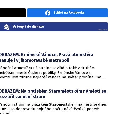
Sdílet na Facebooku
Vstoupit do diskuze
OBRAZEM: Brněnské Vánoce. Pravá atmosféra
panuje i v jihomoravské metropoli
Vánoční atmosféra už naplno zavládla také v druhém
největším městě České republiky. Brněnské Vánoce s
podtitulem "druhé nejlepší Vánoce na světě" probíhají na
třech místech v jihomoravské metropoli. Podívat se na ně
můžete v naší fotogalerii.
OBRAZEM: Na pražském Staroměstském náměstí se
rozzářil vánoční strom
Vánoční strom na pražském Staroměstském náměstí se dnes
v 16:30 za doprovodu hojného počtu návštěvníků poprvé
rozzářil.