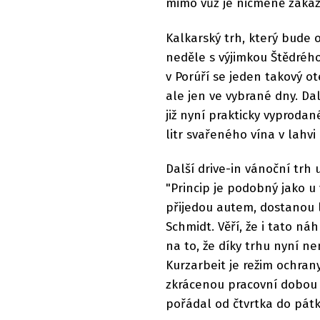
mimo vůz je nicméně zaká
Kalkarský trh, který bude 
neděle s výjimkou Štědréh
v Porúří se jeden takový 
ale jen ve vybrané dny. Dal
již nyní prakticky vyprodan
litr svařeného vína v lahvi 
Další drive-in vánoční trh
"Princip je podobný jako u
přijedou autem, dostanou lí
Schmidt. Věří, že i tato 
na to, že díky trhu nyní ne
Kurzarbeit je režim ochra
zkrácenou pracovní dobou 
pořádal od čtvrtka do pátk