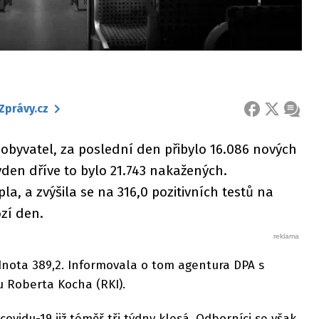
Zprávy.cz
FACEBOOK
X
ZPRÁ
 obyvatel, za poslední den přibylo 16.086 nových
ýden dříve to bylo 21.743 nakažených.
a, a zvýšila se na 316,0 pozitivních testů na
ozí den.
dnota 389,2. Informovala o tom agentura DPA s
u Roberta Kocha (RKI).
vidu-19 již téměř tři týdny klesá. Odborníci se však