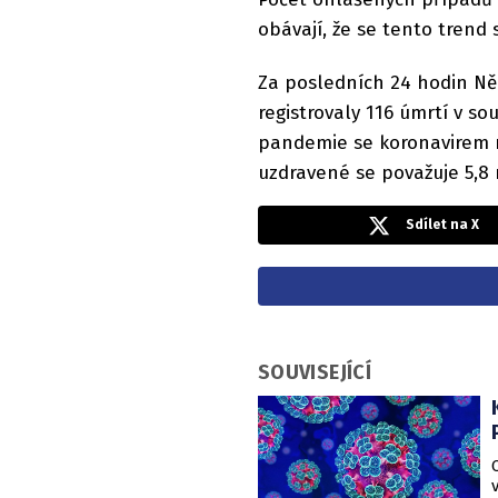
obávají, že se tento trend 
Za posledních 24 hodin N
registrovaly 116 úmrtí v so
pandemie se koronavirem na
uzdravené se považuje 5,8 m
Sdílet na X
SOUVISEJÍCÍ