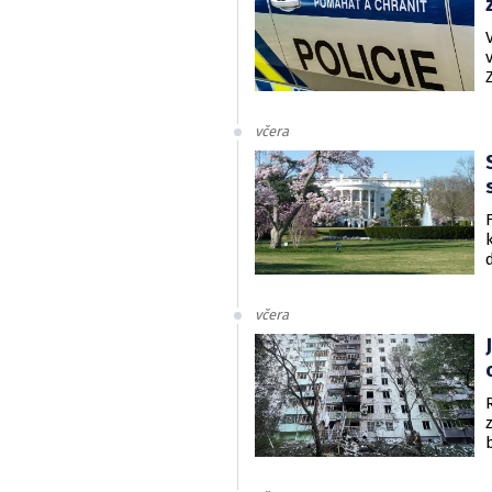
včera
včera