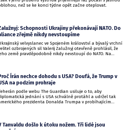
však v jeho průběhu vystřídá příjemnější ráz počasí s jasnou
oblohou, než se ke konci týdne opět začne oteplovat.
Zalužnyj: Schopnosti Ukrajiny překonávají NATO. Do
aliance zřejmě nikdy nevstoupíme
Ukrajinský velvyslanec ve Spojeném království a bývalý vrchní
velitel ozbrojených sil Valerij Zalužnyj otevřeně prohlásil, že
jeho země pravděpodobně nikdy nevstoupí do NATO. Na
setkání s evropskými velvyslanci uvedl, že se v otázce členství
pohyboval celá léta, avšak současná realita ukazuje, že
alianční standardy jsou pro Kyjev v současné podobě
nedosažitelné.
Proč Írán nechce dohodu s USA? Doufá, že Trump v
USA na podzim prohraje
Teherán podle webu The Guardian usiluje o to, aby
diplomatická jednání s USA schválně protáhl a udržel tak
amerického prezidenta Donalda Trumpa v probíhajícím
konfliktu až do podzimních voleb do Kongresu. Cílem íránské
strany je uštědřit americkému prezidentovi politickou ránu,
která by se mohla vyrovnat krizi s americkými teheránskými
rukojmími za prezidenta Jimmyho Cartera.
V Tanvaldu došlo k útoku nožem. Tři lidé jsou