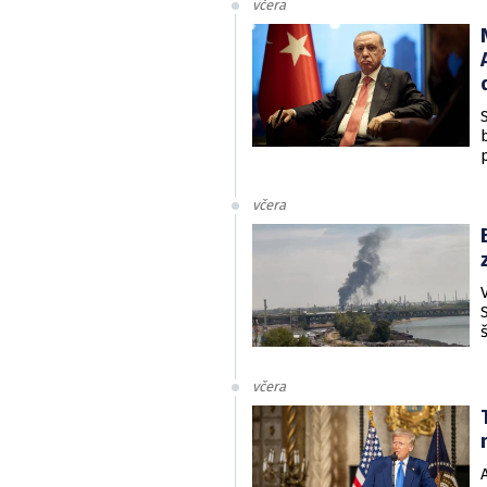
včera
včera
včera