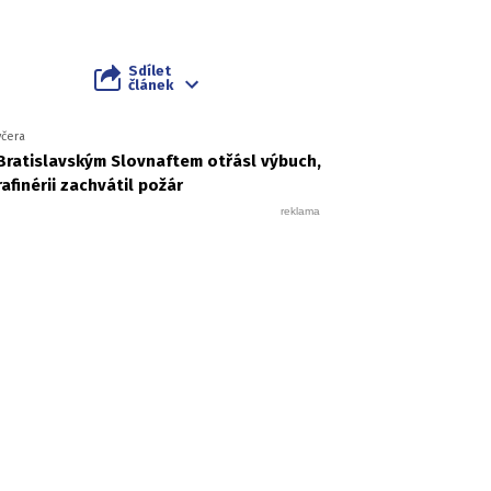
Sdílet
článek
včera
Bratislavským Slovnaftem otřásl výbuch,
rafinérii zachvátil požár