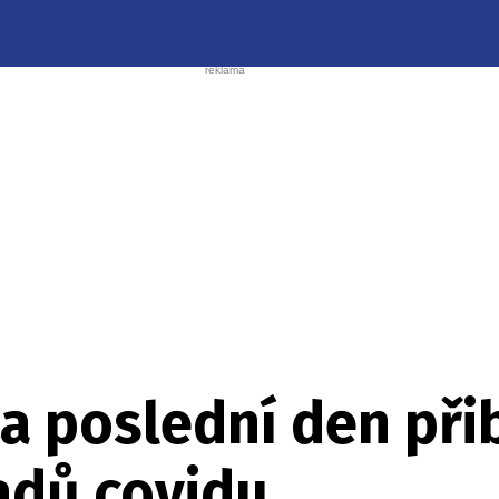
a poslední den při
adů covidu