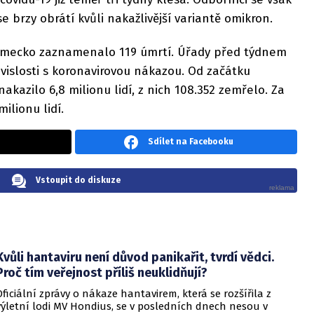
se brzy obrátí kvůli nakažlivější variantě omikron.
ěmecko zaznamenalo 119 úmrtí. Úřady před týdnem
uvislosti s koronavirovou nákazou. Od začátku
kazilo 6,8 milionu lidí, z nich 108.352 zemřelo. Za
ilionu lidí.
Sdílet na Facebooku
Vstoupit do diskuze
Kvůli hantaviru není důvod panikařit, tvrdí vědci.
Proč tím veřejnost příliš neuklidňují?
Oficiální zprávy o nákaze hantavirem, která se rozšířila z
výletní lodi MV Hondius, se v posledních dnech nesou v