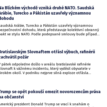
bytů.
Na Blízkém východě vzniká druhé NATO. Saudská
Arábie, Turecko a Pákistán uzavřely významnou
dohodu
Saudská Arábie, Turecko a Pákistán uzavřely významnou
bezpečnostní dohodu, která představuje kolektivní obranný
pakt ve stylu NATO. Podle podepsané smlouvy bude případný
útok na některou z těchto tří zemí považován za útok na
všechny členy aliance, což má posílit odstrašující sílu v
regionu.
Bratislavským Slovnaftem otřásl výbuch, rafinérii
zachvátil požár
V pátek odpoledne došlo v areálu bratislavské rafinérie
Slovnaft k vážnému incidentu, který vyděsil obyvatele v
širokém okolí. V podniku nejprve silná exploze otřásla
budovami a následně vypukl rozsáhlý požár.
Trump se opět pokouší omezit novorozencům práva
na občanství
Americký prezident Donald Trump se vrací k snahám o