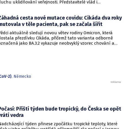
duchu uklidňování veřejnosti. Představitelé vlád i
zdravotnických organizací opakovaně zdůrazňují, že situace
je pod kontrolou a není důvod k panice. Někteří odborníci
Záhadná cesta nové mutace covidu: Cikáda dva roky
však podle CNN varují, že příliš sebevědomá rétorika, kterou
označují za úmyslné šíření klidu, může mít opačný účinek a
mutovala v těle pacienta, pak se začala šířit
prohloubit úzkost ve společnosti, která má stále v živé paměti
Vědci aktuálně sledují novou větev rodiny Omicron, která
pandemii covidu-19.
dostala přezdívku Cikáda, přičemž tato varianta odborně
označená jako BA.3.2 vykazuje neobvyklý vzorec chování a
zdá se, že se zaměřuje především na děti. Přestože virus
neustále mutuje, odborníci uklidňují, že tato verze
nezpůsobuje těžší průběh onemocnění u dětí ani u
dospělých. Její přezdívka vychází z vlastností hmyzu, který se
dokáže na dlouhou dobu stáhnout do ústraní a poté se
nečekaně vynořit po letech strávených pod zemí.
CoV-2)
,
Německo
Počasí: Příští týden bude tropický, do Česka se opět
vrátí vedra
Nadcházející týden přinese zpočátku tropické teploty, které