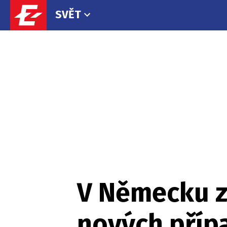
SVĚT
V Německu z
nových příp