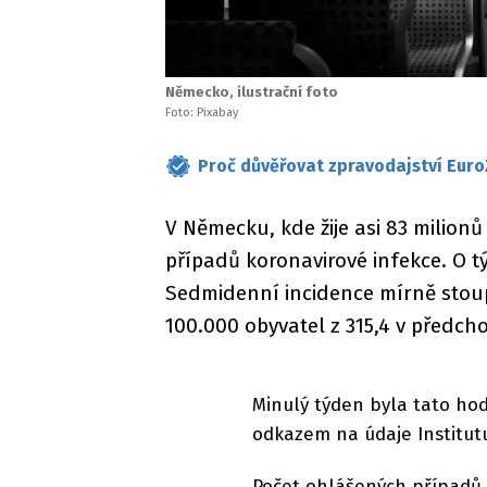
Německo, ilustrační foto
Foto: Pixabay
Proč důvěřovat zpravodajství Euro
V Německu, kde žije asi 83 milionů
případů koronavirové infekce. O t
Sedmidenní incidence mírně stoupl
100.000 obyvatel z 315,4 v předch
Minulý týden byla tato ho
odkazem na údaje Institut
Počet ohlášených případů co