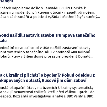
zranění
V pátek odpoledne došlo v Tanvaldu v ulici Horská k
vážnému incidentu, při kterém útočník napadl lidi nožem.
Zásah záchranářů a policie si vyžádal ošetření čtyř zraněných
osob, přičemž tři z nich utrpěly těžká poranění.
Soud nařídil zastavit stavbu Trumpova tanečního
sálu
Federální odvolací soud v USA nařídil zastavení stavby
kontroverzního tanečního sálu v hodnotě 400 milionů
dolarů, který v Bílém domě prosazuje prezident Donald
Trump. Páteční rozhodnutí představuje vážnou překážku pro
administrativu a otevírá cestu k právní bitvě před Nejvyšším
soudem.
Jak Ukrajinci přichází o bydlení? Pokud odejdou z
okupovaných oblastí, Rusové jim dům zabaví
Ruské okupační úřady na územích Ukrajiny systematicky
zabavují nemovitosti civilistů, kteří před válkou uprchli do
bezpečí. Rozsáhlá investigativní analýza BBC Verify a BBC
Russian odhalila, že od roku 2024 bylo identifikováno k
zabavení nebo již přímo zkonfiskováno přes 34 tisíc domů a