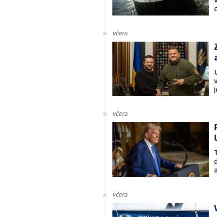
včera
včera
včera