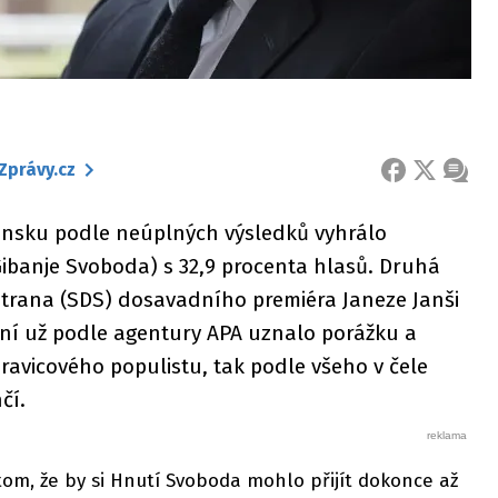
Zprávy.cz
FACEBOOK
X
ZPRÁ
insku podle neúplných výsledků vyhrálo
Gibanje Svoboda) s 32,9 procenta hlasů. Druhá
strana (SDS) dosavadního premiéra Janeze Janši
ení už podle agentury APA uznalo porážku a
 pravicového populistu, tak podle všeho v čele
čí.
tom, že by si Hnutí Svoboda mohlo přijít dokonce až