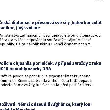
Česká diplomacie přesouvá své síly. Jeden konzulát
zanikne, jiný vznikne
Ministerstvo zahraničních věcí upravuje svou diplomatickou
síť tak, aby lépe odpovídala současným zájmům České
republiky. Už za několik týdnu ukončí činnost jeden z
konzulátů, jiný ji naopak zahájí. Ministerstvo o tom
informovalo na webu.
Policie objasnila pomníček. V případu vraždy z roku
2010 pomohly vzorky DNA
Pražská policie se pochlubila objasněním takzvaného
pomníčku. Kriminalisté z hlavního města totiž dopadli
podezřelého z vraždy, která se stala před patnácti lety.
Zásadní roli sehrály stopy DNA. Pro muže si došla zásahová
jednotka.
Doživotí. Němci odsoudili Afghánce, který loni
vraždil v Mnichově