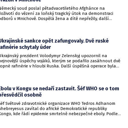
Německý soud poslal pětadvacetiletého Afghánce na
doživotí do vězení za loňský tragický útok na demonstraci
odborů v Mnichově. Dospělá žena a dítě nepřežily, další
desítky lidí utrpěli zranění. O soudním rozhodnutí
informovala DW.
Ukrajinské sankce opět zafungovaly. Dvě ruské
rafinérie schytaly úder
Ukrajinský prezident Volodymyr Zelenskyj upozornil na
nejnovější úspěchy vojáků, kterým se podařilo zasáhnout dvě
ropné rafinérie v hloubi Ruska. Další úspěšná operace byla
provedena v Černém moři.
Ebolu v Kongu se nedaří zastavit. Šéf WHO se o tom
přesvědčil osobně
Šéf Světové zdravotnické organizace WHO Tedros Adhanom
Ghebreyesus zavítal do africké Demokratické republiky
Kongo, kde řádí epidemie smrtelně nebezpečné eboly. Podle
Ghebreyesuse se nemoc šíří rychleji, než se zdravotníkům
daří zintenzivňovat boj s chorobou.