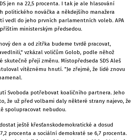
S jen na 22,5 procenta. I tak je ale hlasování
h politického nováčka a někdejšího manažera
tí vedl do jeho prvních parlamentních voleb. APA
 příštím ministerským předsedou.
e nový den a od zítřka budeme tvrdě pracovat,
edlnili," vzkázal voličům Golob, podle něhož
idé skutečně přejí změnu. Místopředseda SDS Aleš
tuloval vítěznému hnutí. "Je zřejmé, že lidé znovu
znamenal.
utí Svoboda potřebovat koaličního partnera. Jeho
o, že už před volbami daly některé strany najevo, že
itě spolupracovat nebudou.
dostat ještě křesťanskodemokratické a dosud
 7,2 procenta a sociální demokraté se 6,7 procenta.