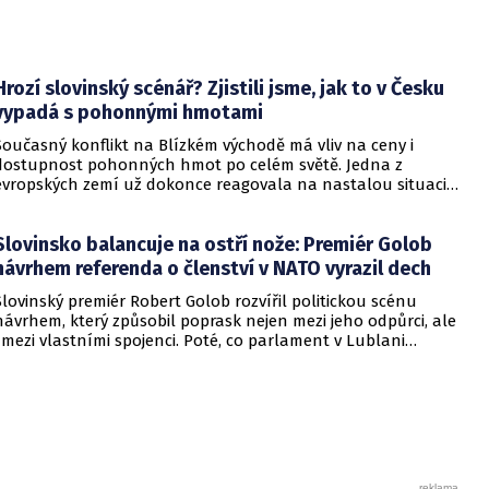
Hrozí slovinský scénář? Zjistili jsme, jak to v Česku
vypadá s pohonnými hmotami
Současný konflikt na Blízkém východě má vliv na ceny i
dostupnost pohonných hmot po celém světě. Jedna z
evropských zemí už dokonce reagovala na nastalou situaci
tím, že omezila tankování. EuroZprávy.cz se obrátily na
ministerstvo průmyslu a obchodu, aby zjistily, zda podobný
Slovinsko balancuje na ostří nože: Premiér Golob
scénář nehrozí i v Česku.
návrhem referenda o členství v NATO vyrazil dech
Slovinský premiér Robert Golob rozvířil politickou scénu
návrhem, který způsobil poprask nejen mezi jeho odpůrci, ale
i mezi vlastními spojenci. Poté, co parlament v Lublani
schválil návrh levicové strany Levica na uspořádání
poradního referenda o navýšení obranných výdajů na 3 %
HDP do roku 2030, reagoval Golob nečekaným protiúderem –
chce nechat občany hlasovat o samotném členství země v
Severoatlantické alianci.