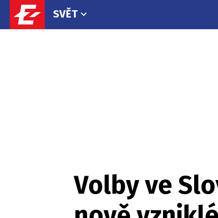
SVĚT
Volby ve Sl
nově vznikl