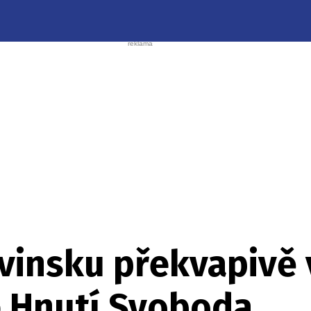
ovinsku překvapivě 
é Hnutí Svoboda