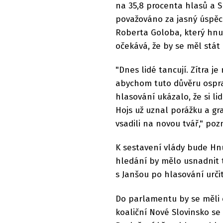
na 35,8 procenta hlasů a SD
považováno za jasný úspěc
Roberta Goloba, který hnu
očekává, že by se měl stát
"Dnes lidé tancují. Zítra j
abychom tuto důvěru osprav
hlasování ukázalo, že si l
Hojs už uznal porážku a gra
vsadili na novou tvář," po
K sestavení vlády bude Hn
hledání by mělo usnadnit t
s Janšou po hlasování urč
Do parlamentu by se měli 
koaliční Nové Slovinsko se