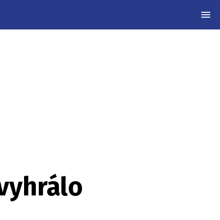
MEN
vyhrálo