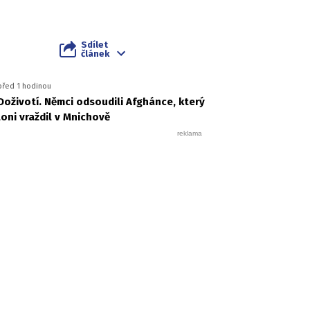
Sdílet
článek
před 1 hodinou
Doživotí. Němci odsoudili Afghánce, který
loni vraždil v Mnichově