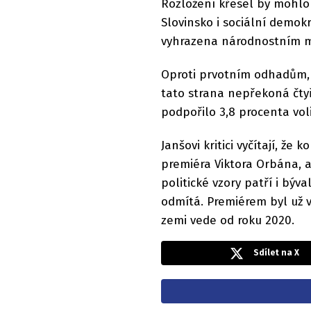
Rozložení křesel by mohlo 
Slovinsko i sociální demo
vyhrazena národnostním 
Oproti prvotním odhadům, k
tato strana nepřekoná čtyř
podpořilo 3,8 procenta voli
Janšovi kritici vyčítají, že
premiéra Viktora Orbána, a
politické vzory patří i bý
odmítá. Premiérem byl už 
zemi vede od roku 2020.
Sdílet na X