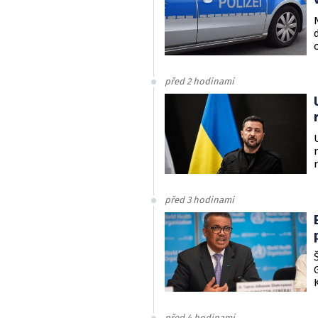
před 2 hodinami
před 3 hodinami
před 4 hodinami