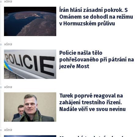
včera
Írán hlásí zásadní pokrok. S
Ománem se dohodl na režimu
v Hormuzském průlivu
včera
Policie našla tělo
pohřešovaného při pátrání na
jezeře Most
včera
Turek poprvé reagoval na
zahájení trestního řízení.
Nadále věří ve svou nevinu
včera