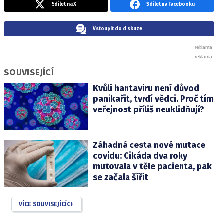
Sdílet na X
Sdílet na Facebooku
Vstoupit do diskuze
SOUVISEJÍCÍ
Kvůli hantaviru není důvod
panikařit, tvrdí vědci. Proč tím
veřejnost příliš neuklidňují?
Záhadná cesta nové mutace
covidu: Cikáda dva roky
mutovala v těle pacienta, pak
se začala šířit
VÍCE SOUVISEJÍCÍCH