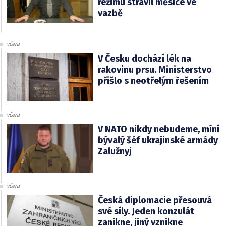
režimu strávil měsíce ve
vazbě
včera
V Česku dochází lék na
rakovinu prsu. Ministerstvo
přišlo s neotřelým řešením
včera
V NATO nikdy nebudeme, míní
bývalý šéf ukrajinské armády
Zalužnyj
včera
Česká diplomacie přesouvá
své síly. Jeden konzulát
zanikne, jiný vznikne