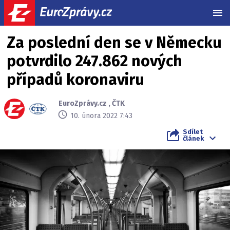
MEN
Za poslední den se v Německu
potvrdilo 247.862 nových
případů koronaviru
EuroZprávy.cz
,
ČTK
10. února 2022 7:43
Sdílet
článek