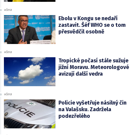
včera
Ebolu v Kongu se nedaří
zastavit. Šéf WHO se o tom
přesvědčil osobně
včera
Tropické počasí stále sužuje
jižní Moravu. Meteorologové
avizují další vedra
včera
Policie vyšetřuje násilný čin
na Valašsku. Zadržela
podezřelého