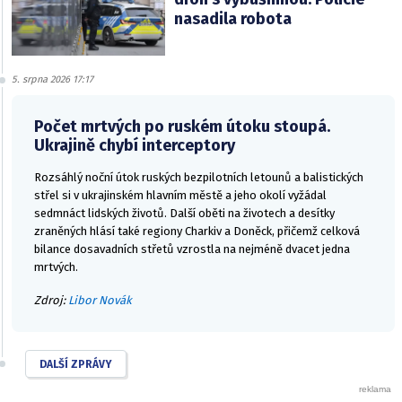
nasadila robota
5. srpna 2026 17:17
Počet mrtvých po ruském útoku stoupá.
Ukrajině chybí interceptory
Rozsáhlý noční útok ruských bezpilotních letounů a balistických
střel si v ukrajinském hlavním městě a jeho okolí vyžádal
sedmnáct lidských životů. Další oběti na životech a desítky
zraněných hlásí také regiony Charkiv a Doněck, přičemž celková
bilance dosavadních střetů vzrostla na nejméně dvacet jedna
mrtvých.
Zdroj:
Libor Novák
DALŠÍ ZPRÁVY