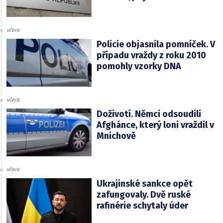
včera
Policie objasnila pomníček. V
případu vraždy z roku 2010
pomohly vzorky DNA
včera
Doživotí. Němci odsoudili
Afghánce, který loni vraždil v
Mnichově
včera
Ukrajinské sankce opět
zafungovaly. Dvě ruské
rafinérie schytaly úder