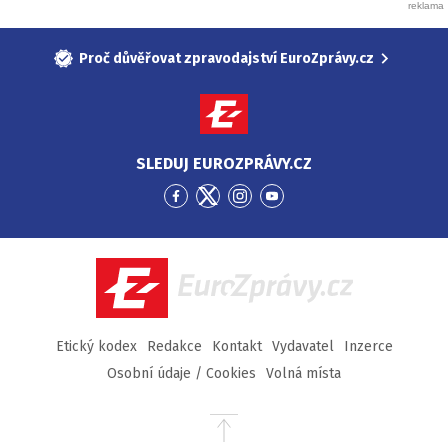
Proč důvěřovat zpravodajství EuroZprávy.cz
SLEDUJ EUROZPRÁVY.CZ
Přejít
Přejít
Přejít
Přejít
na
na
na
na
Facebook
Twitter
Instagram
YouTube
EuroZprávy.cz
Etický kodex
Redakce
Kontakt
Vydavatel
Inzerce
Osobní údaje / Cookies
Volná místa
Přejít
na