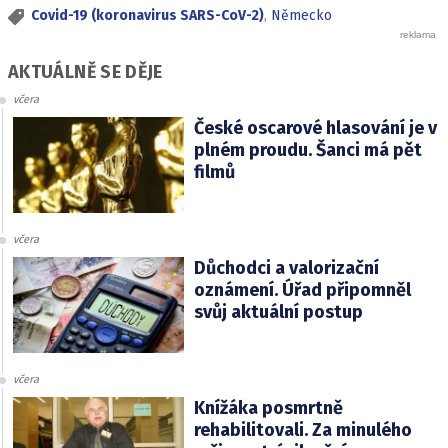
Covid-19 (koronavirus SARS-CoV-2)
,
Německo
AKTUÁLNĚ SE DĚJE
včera
České oscarové hlasování je v
plném proudu. Šanci má pět
filmů
včera
Důchodci a valorizační
oznámení. Úřad připomněl
svůj aktuální postup
včera
Knížáka posmrtně
rehabilitovali. Za minulého