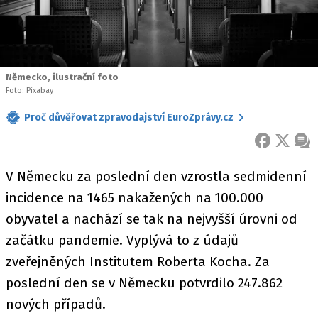
Německo, ilustrační foto
Foto: Pixabay
Proč důvěřovat zpravodajství EuroZprávy.cz
FACEBOOK
X
ZPR
V Německu za poslední den vzrostla sedmidenní
incidence na 1465 nakažených na 100.000
obyvatel a nachází se tak na nejvyšší úrovni od
začátku pandemie. Vyplývá to z údajů
zveřejněných Institutem Roberta Kocha. Za
poslední den se v Německu potvrdilo 247.862
nových případů.