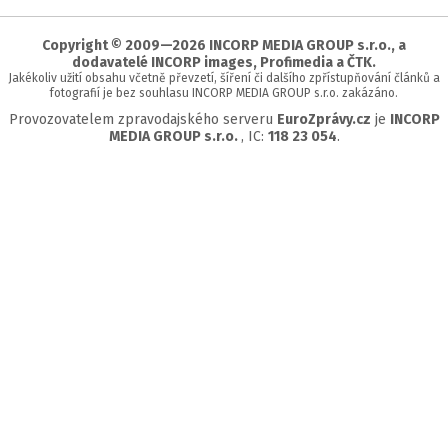
začátek
stránky
Copyright © 2009—2026 INCORP MEDIA GROUP s.r.o., a
dodavatelé INCORP images, Profimedia a ČTK.
Jakékoliv užití obsahu včetně převzetí, šíření či dalšího zpřístupňování článků a
fotografií je bez souhlasu INCORP MEDIA GROUP s.r.o. zakázáno.
Provozovatelem zpravodajského serveru
EuroZprávy.cz
je
INCORP
MEDIA GROUP s.r.o.
, IC:
118 23 054
.