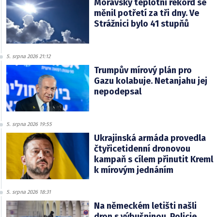
Moravský teplotní rekord se
měnil potřetí za tři dny. Ve
Strážnici bylo 41 stupňů
5. srpna 2026 21:12
Trumpův mírový plán pro
Gazu kolabuje. Netanjahu jej
nepodepsal
5. srpna 2026 19:55
Ukrajinská armáda provedla
čtyřicetidenní dronovou
kampaň s cílem přinutit Kreml
k mírovým jednáním
5. srpna 2026 18:31
Na německém letišti našli
dron s výbušninou. Policie