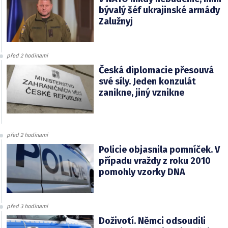
bývalý šéf ukrajinské armády
Zalužnyj
před 2 hodinami
Česká diplomacie přesouvá
své síly. Jeden konzulát
zanikne, jiný vznikne
před 2 hodinami
Policie objasnila pomníček. V
případu vraždy z roku 2010
pomohly vzorky DNA
před 3 hodinami
Doživotí. Němci odsoudili