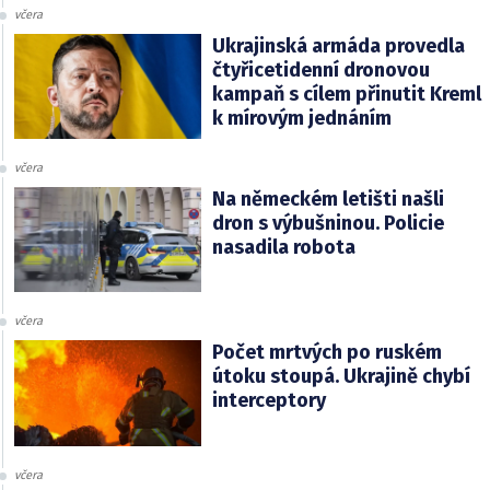
včera
Ukrajinská armáda provedla
čtyřicetidenní dronovou
kampaň s cílem přinutit Kreml
k mírovým jednáním
včera
Na německém letišti našli
dron s výbušninou. Policie
nasadila robota
včera
Počet mrtvých po ruském
útoku stoupá. Ukrajině chybí
interceptory
včera