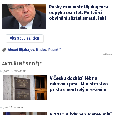
Ruský exministr Uljukajev si
odpyká osm let. Po tvůrci
obvinění zůstal smrad, řekl
VÍCE SOUVISEJÍCÍCH
Alexej Uljakajev
,
Rusko
,
Rosněfť
AKTUÁLNĚ SE DĚJE
před 23 minutami
V Česku dochází lék na
rakovinu prsu. Ministerstvo
přišlo s neotřelým řešením
před 1 hodinou
V NATO nikdy nebudeme, míní