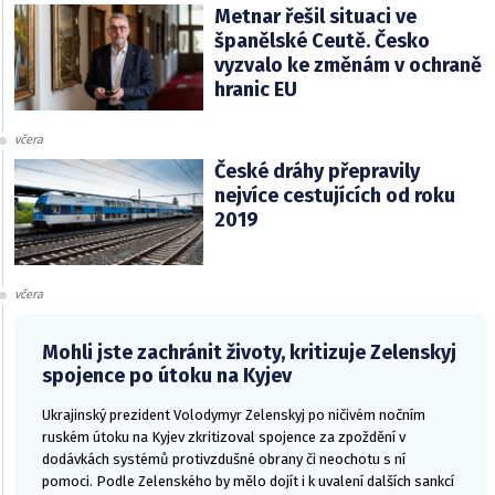
Metnar řešil situaci ve
španělské Ceutě. Česko
vyzvalo ke změnám v ochraně
hranic EU
včera
České dráhy přepravily
nejvíce cestujících od roku
2019
včera
Mohli jste zachránit životy, kritizuje Zelenskyj
spojence po útoku na Kyjev
Ukrajinský prezident Volodymyr Zelenskyj po ničivém nočním
ruském útoku na Kyjev zkritizoval spojence za zpoždění v
dodávkách systémů protivzdušné obrany či neochotu s ní
pomoci. Podle Zelenského by mělo dojít i k uvalení dalších sankcí