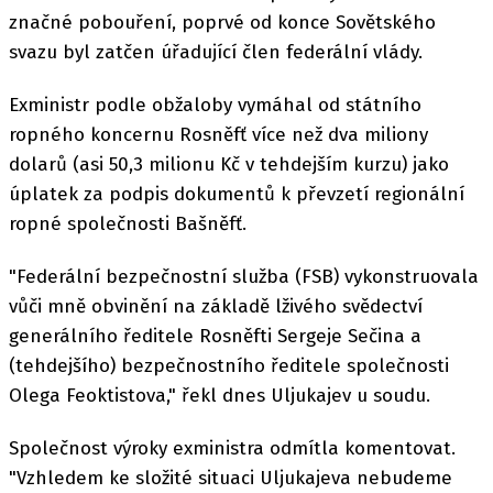
značné pobouření, poprvé od konce Sovětského
svazu byl zatčen úřadující člen federální vlády.
Exministr podle obžaloby vymáhal od státního
ropného koncernu Rosněfť více než dva miliony
dolarů (asi 50,3 milionu Kč v tehdejším kurzu) jako
úplatek za podpis dokumentů k převzetí regionální
ropné společnosti Bašněfť.
"Federální bezpečnostní služba (FSB) vykonstruovala
vůči mně obvinění na základě lživého svědectví
generálního ředitele Rosněfti Sergeje Sečina a
(tehdejšího) bezpečnostního ředitele společnosti
Olega Feoktistova," řekl dnes Uljukajev u soudu.
Společnost výroky exministra odmítla komentovat.
"Vzhledem ke složité situaci Uljukajeva nebudeme