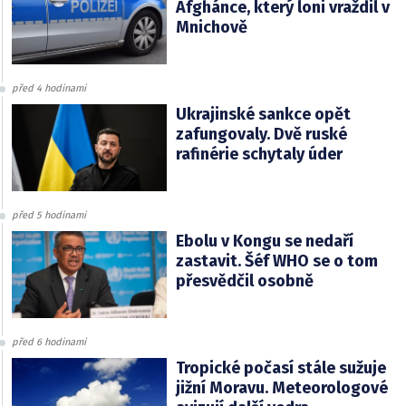
Afghánce, který loni vraždil v
Mnichově
před 4 hodinami
Ukrajinské sankce opět
zafungovaly. Dvě ruské
rafinérie schytaly úder
před 5 hodinami
Ebolu v Kongu se nedaří
zastavit. Šéf WHO se o tom
přesvědčil osobně
před 6 hodinami
Tropické počasí stále sužuje
jižní Moravu. Meteorologové