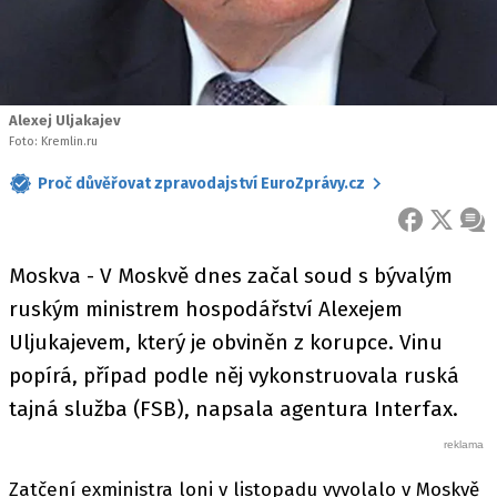
Alexej Uljakajev
Foto: Kremlin.ru
Proč důvěřovat zpravodajství EuroZprávy.cz
FACEBOOK
X
ZPR
Moskva - V Moskvě dnes začal soud s bývalým
ruským ministrem hospodářství Alexejem
Uljukajevem, který je obviněn z korupce. Vinu
popírá, případ podle něj vykonstruovala ruská
tajná služba (FSB), napsala agentura Interfax.
Zatčení exministra loni v listopadu vyvolalo v Moskvě