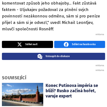
komentovat způsob jeho obhajoby... Fakt zůstává
faktem - Uljukajev požadoval za plnění svých
povinností nezákonnou odměnu, sám si pro peníze
přijel a sám si je odvezl," uvedl Michail Leonťjev,
mluvčí společnosti Rosněfť
Sdílet na X
Sdílet na Facebooku
Vstoupit do diskuze
SOUVISEJÍCÍ
Konec Putinova impéria se
blíží? Rusko začíná hořet,
varuje expert