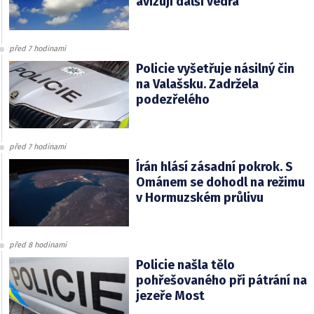
avizují další vedra
před 7 hodinami
Policie vyšetřuje násilný čin
na Valašsku. Zadržela
podezřelého
před 7 hodinami
Írán hlásí zásadní pokrok. S
Ománem se dohodl na režimu
v Hormuzském průlivu
před 8 hodinami
Policie našla tělo
pohřešovaného při pátrání na
jezeře Most