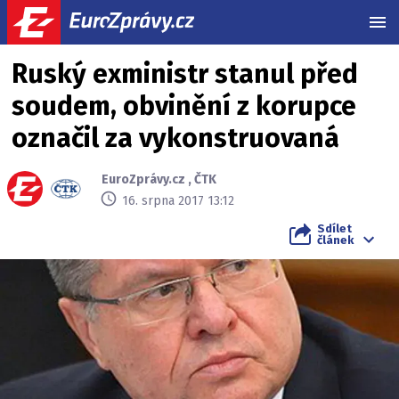
MEN
Ruský exministr stanul před
soudem, obvinění z korupce
označil za vykonstruovaná
EuroZprávy.cz
,
ČTK
16. srpna 2017 13:12
Sdílet
článek