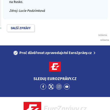
na Rusko.
Zdroj: Lucie Podzimková
DALŠÍ ZPRÁVY
Proč důvěřovat zpravodajství EuroZprávy.cz
SLEDUJ EUROZPRÁVY.CZ
Přejít
Přejít
Přejít
Přejít
na
na
na
na
Facebook
Twitter
Instagram
YouTube
EuroZprávy.cz