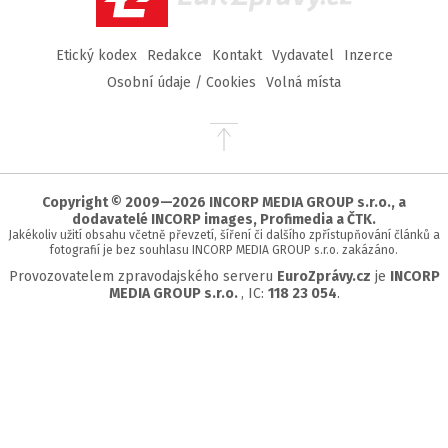
Etický kodex
Redakce
Kontakt
Vydavatel
Inzerce
Osobní údaje / Cookies
Volná místa
Přejít
na
začátek
stránky
Copyright © 2009—2026 INCORP MEDIA GROUP s.r.o., a
dodavatelé INCORP images, Profimedia a ČTK.
Jakékoliv užití obsahu včetně převzetí, šíření či dalšího zpřístupňování článků a
fotografií je bez souhlasu INCORP MEDIA GROUP s.r.o. zakázáno.
Provozovatelem zpravodajského serveru
EuroZprávy.cz
je
INCORP
MEDIA GROUP s.r.o.
, IC:
118 23 054
.