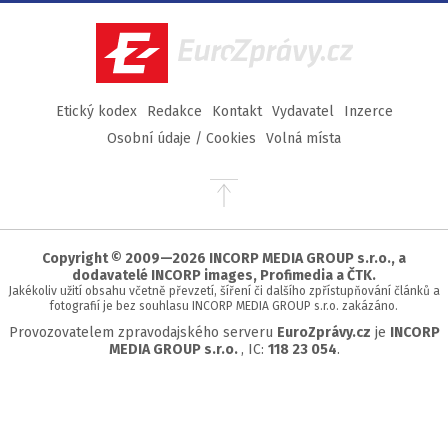
Facebook
Twitter
Instagram
YouTube
EuroZprávy.cz
Etický kodex
Redakce
Kontakt
Vydavatel
Inzerce
Osobní údaje / Cookies
Volná místa
Přejít
na
začátek
stránky
Copyright © 2009—2026 INCORP MEDIA GROUP s.r.o., a
dodavatelé INCORP images, Profimedia a ČTK.
Jakékoliv užití obsahu včetně převzetí, šíření či dalšího zpřístupňování článků a
fotografií je bez souhlasu INCORP MEDIA GROUP s.r.o. zakázáno.
Provozovatelem zpravodajského serveru
EuroZprávy.cz
je
INCORP
MEDIA GROUP s.r.o.
, IC:
118 23 054
.