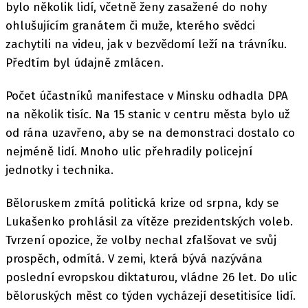
bylo několik lidí, včetně ženy zasažené do nohy
ohlušujícím granátem či muže, kterého svědci
zachytili na videu, jak v bezvědomí leží na trávníku.
Předtím byl údajně zmlácen.
Počet účastníků manifestace v Minsku odhadla DPA
na několik tisíc. Na 15 stanic v centru města bylo už
od rána uzavřeno, aby se na demonstraci dostalo co
nejméně lidí. Mnoho ulic přehradily policejní
jednotky i technika.
Běloruskem zmítá politická krize od srpna, kdy se
Lukašenko prohlásil za vítěze prezidentských voleb.
Tvrzení opozice, že volby nechal zfalšovat ve svůj
prospěch, odmítá. V zemi, která bývá nazývána
poslední evropskou diktaturou, vládne 26 let. Do ulic
běloruských měst co týden vycházejí desetitisíce lidí.