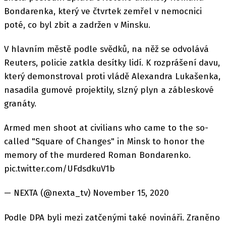
Bondarenka, který ve čtvrtek zemřel v nemocnici
poté, co byl zbit a zadržen v Minsku.
V hlavním městě podle svědků, na něž se odvolává
Reuters, policie zatkla desítky lidí. K rozprášení davu,
který demonstroval proti vládě Alexandra Lukašenka,
nasadila gumové projektily, slzný plyn a zábleskové
granáty.
Armed men shoot at civilians who came to the so-
called "Square of Changes" in Minsk to honor the
memory of the murdered Roman Bondarenko.
pic.twitter.com/UFdsdkuV1b
— NEXTA (@nexta_tv) November 15, 2020
Podle DPA byli mezi zatčenými také novináři. Zraněno