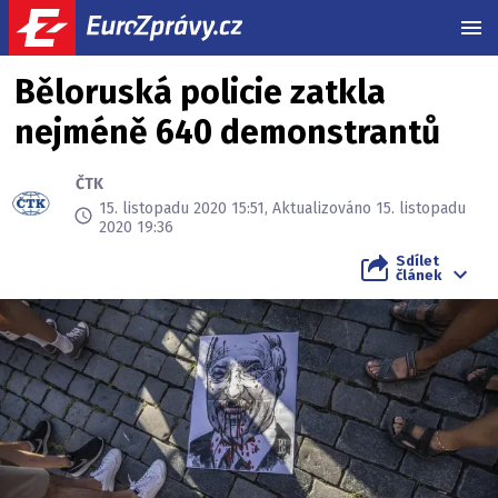
MEN
Běloruská policie zatkla
nejméně 640 demonstrantů
ČTK
15. listopadu 2020 15:51, Aktualizováno 15. listopadu
2020 19:36
Sdílet
článek