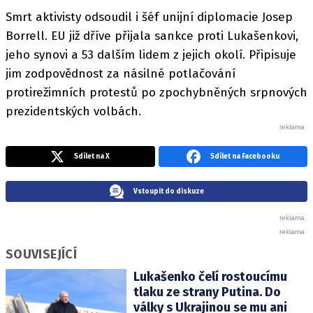
Smrt aktivisty odsoudil i šéf unijní diplomacie Josep
Borrell. EU již dříve přijala sankce proti Lukašenkovi,
jeho synovi a 53 dalším lidem z jejich okolí. Připisuje
jim zodpovědnost za násilné potlačování
protirežimních protestů po zpochybněných srpnových
prezidentských volbách.
Sdílet na X
Sdílet na Facebooku
Vstoupit do diskuze
SOUVISEJÍCÍ
Lukašenko čelí rostoucímu
tlaku ze strany Putina. Do
války s Ukrajinou se mu ani