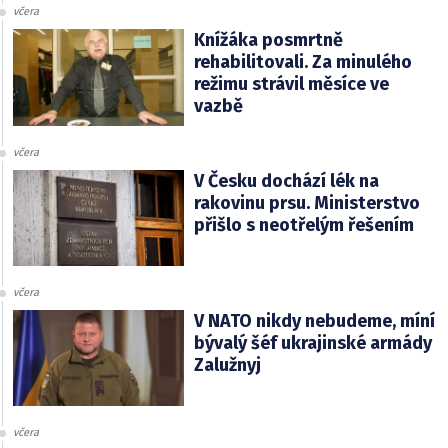
včera
Knížáka posmrtně
rehabilitovali. Za minulého
režimu strávil měsíce ve
vazbě
včera
V Česku dochází lék na
rakovinu prsu. Ministerstvo
přišlo s neotřelým řešením
včera
V NATO nikdy nebudeme, míní
bývalý šéf ukrajinské armády
Zalužnyj
včera