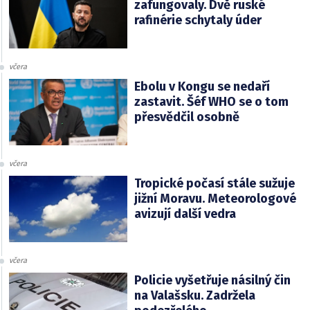
zafungovaly. Dvě ruské
rafinérie schytaly úder
včera
Ebolu v Kongu se nedaří
zastavit. Šéf WHO se o tom
přesvědčil osobně
včera
Tropické počasí stále sužuje
jižní Moravu. Meteorologové
avizují další vedra
včera
Policie vyšetřuje násilný čin
na Valašsku. Zadržela