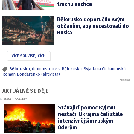
trochu nechce
Bělorusko doporučilo svým
občanům, aby necestovali do
Ruska
VÍCE SOUVISEJÍCÍCH
Bělorusko
,
demonstrace v Bělorusku
,
Svjatlana Cichanouská
,
Roman Bondarenko (aktivista)
AKTUÁLNĚ SE DĚJE
před 1 hodinou
Stávající pomoc Kyjevu
nestačí. Ukrajina čelí stále
intenzivnějším ruským
úderům