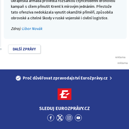
Ukrajinská armáda provedla rozsáhlou čtyřicetidenní dronovou
kampaň s cílem přinutit Kreml k mírovým jednáním. Přestože
tato ofenziva nedokázala vynutit okamžité příměří, způsobila
obrovské a citelné škody v ruské vojenské i civilní logistice.
Zdroj:
Libor Novák
DALŠÍ ZPRÁVY
Proč důvěřovat zpravodajství EuroZprávy.cz
SLEDUJ EUROZPRÁVY.CZ
Přejít
Přejít
Přejít
Přejít
na
na
na
na