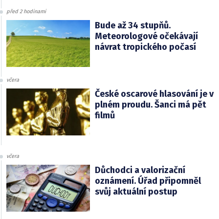
před 2 hodinami
Bude až 34 stupňů.
Meteorologové očekávají
návrat tropického počasí
včera
České oscarové hlasování je v
plném proudu. Šanci má pět
filmů
včera
Důchodci a valorizační
oznámení. Úřad připomněl
svůj aktuální postup