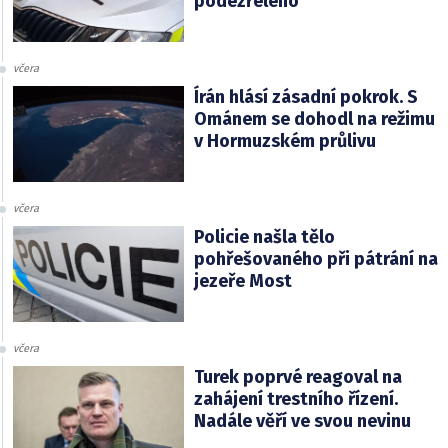
podezřelého
včera
Írán hlásí zásadní pokrok. S
Ománem se dohodl na režimu
v Hormuzském průlivu
včera
Policie našla tělo
pohřešovaného při pátrání na
jezeře Most
včera
Turek poprvé reagoval na
zahájení trestního řízení.
Nadále věří ve svou nevinu