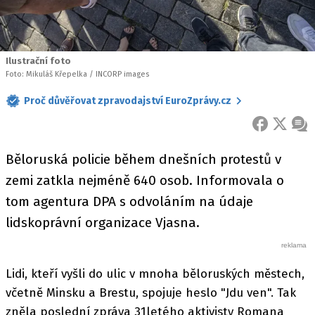
Ilustrační foto
Foto: Mikuláš Křepelka / INCORP images
Proč důvěřovat zpravodajství EuroZprávy.cz
FACEBOOK
X
ZPR
Běloruská policie během dnešních protestů v
zemi zatkla nejméně 640 osob. Informovala o
tom agentura DPA s odvoláním na údaje
lidskoprávní organizace Vjasna.
Lidi, kteří vyšli do ulic v mnoha běloruských městech,
včetně Minsku a Brestu, spojuje heslo "Jdu ven". Tak
zněla poslední zpráva 31letého aktivisty Romana