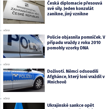
Česká diplomacie přesouvá
své síly. Jeden konzulát
zanikne, jiný vznikne
včera
Policie objasnila pomníček. V
případu vraždy z roku 2010
pomohly vzorky DNA
včera
Doživotí. Němci odsoudili
Afghánce, který loni vraždil v
Mnichově
včera
Ukrajinské sankce opět