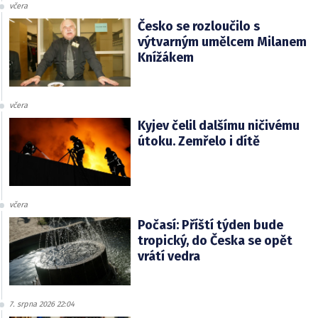
včera
Česko se rozloučilo s
výtvarným umělcem Milanem
Knížákem
včera
Kyjev čelil dalšímu ničivému
útoku. Zemřelo i dítě
včera
Počasí: Příští týden bude
tropický, do Česka se opět
vrátí vedra
7. srpna 2026 22:04