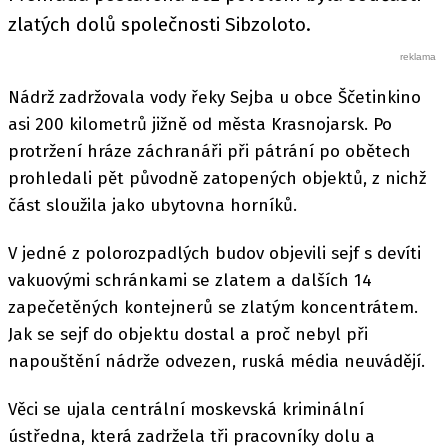
zlatých dolů společnosti Sibzoloto.
Nádrž zadržovala vody řeky Sejba u obce Ščetinkino
asi 200 kilometrů jižně od města Krasnojarsk. Po
protržení hráze záchranáři při pátrání po obětech
prohledali pět původně zatopených objektů, z nichž
část sloužila jako ubytovna horníků.
V jedné z polorozpadlých budov objevili sejf s devíti
vakuovými schránkami se zlatem a dalších 14
zapečetěných kontejnerů se zlatým koncentrátem.
Jak se sejf do objektu dostal a proč nebyl při
napouštění nádrže odvezen, ruská média neuvádějí.
Věci se ujala centrální moskevská kriminální
ústředna, která zadržela tři pracovníky dolu a