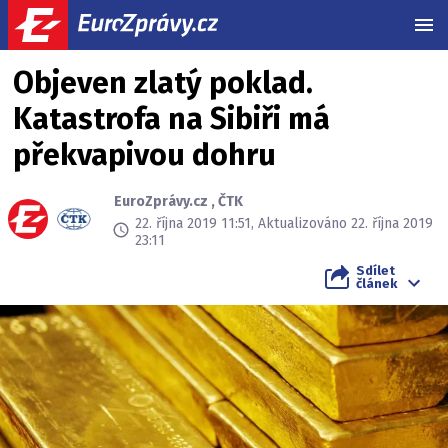
MEN
Objeven zlatý poklad.
Katastrofa na Sibiři má
překvapivou dohru
EuroZprávy.cz
,
ČTK
22. října 2019 11:51, Aktualizováno 22. října 2019
23:11
Sdílet
článek