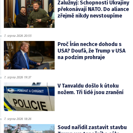
Zalužnyj: Schopnosti Ukrajiny
překonávají NATO. Do aliance
zřejmě nikdy nevstoupíme
7. srpna 2026 20:55
Proč Írán nechce dohodu s
USA? Doufá, že Trump v USA
na podzim prohraje
7. srpna 2026 19:37
V Tanvaldu došlo k útoku
nožem. Tři lidé jsou zranění
7. srpna 2026 18:26
Soud nařídil zastavit stavbu