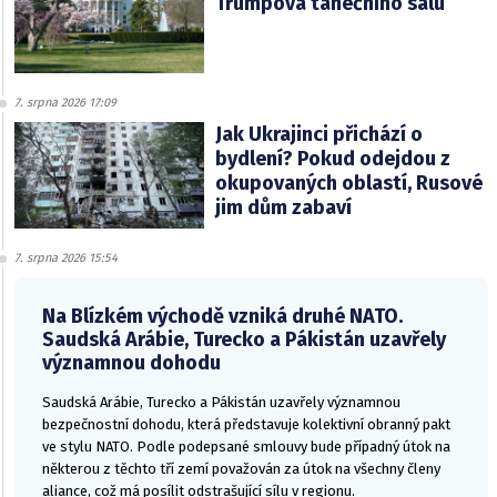
Trumpova tanečního sálu
7. srpna 2026 17:09
Jak Ukrajinci přichází o
bydlení? Pokud odejdou z
okupovaných oblastí, Rusové
jim dům zabaví
7. srpna 2026 15:54
Na Blízkém východě vzniká druhé NATO.
Saudská Arábie, Turecko a Pákistán uzavřely
významnou dohodu
Saudská Arábie, Turecko a Pákistán uzavřely významnou
bezpečnostní dohodu, která představuje kolektivní obranný pakt
ve stylu NATO. Podle podepsané smlouvy bude případný útok na
některou z těchto tří zemí považován za útok na všechny členy
aliance, což má posílit odstrašující sílu v regionu.