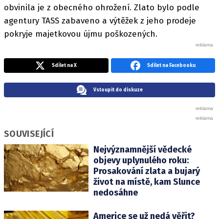
obvinila je z obecného ohrožení. Zlato bylo podle
agentury TASS zabaveno a výtěžek z jeho prodeje
pokryje majetkovou újmu poškozených.
Sdílet na X
Sdílet na Facebooku
Vstoupit do diskuze
SOUVISEJÍCÍ
Nejvýznamnější vědecké
objevy uplynulého roku:
Prosakování zlata a bujarý
život na místě, kam Slunce
nedosáhne
Americe se už nedá věřit?