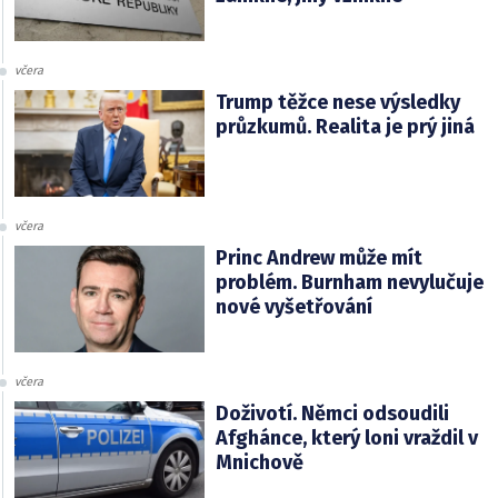
včera
Trump těžce nese výsledky
průzkumů. Realita je prý jiná
včera
Princ Andrew může mít
problém. Burnham nevylučuje
nové vyšetřování
včera
Doživotí. Němci odsoudili
Afghánce, který loni vraždil v
Mnichově