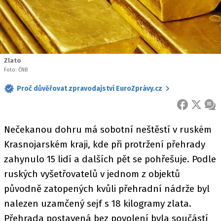
Zlato
Foto: ČNB
Proč důvěřovat zpravodajství EuroZprávy.cz
FACEBOOK
X
ZPR
Nečekanou dohru má sobotní neštěstí v ruském
Krasnojarském kraji, kde při protržení přehrady
zahynulo 15 lidí a dalších pět se pohřešuje. Podle
ruských vyšetřovatelů v jednom z objektů
původně zatopených kvůli přehradní nádrže byl
nalezen uzamčený sejf s 18 kilogramy zlata.
Přehrada postavená bez povolení byla součástí