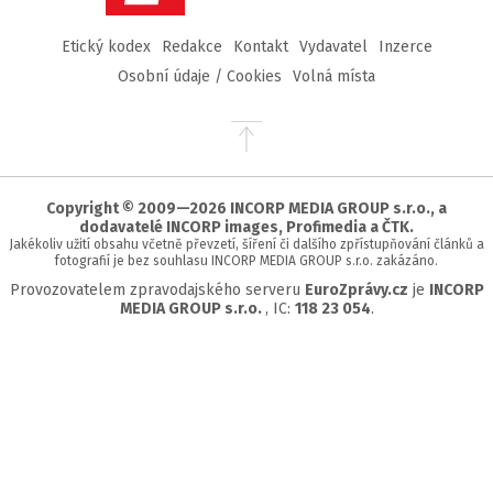
Etický kodex
Redakce
Kontakt
Vydavatel
Inzerce
Osobní údaje / Cookies
Volná místa
Přejít
na
začátek
stránky
Copyright © 2009—2026 INCORP MEDIA GROUP s.r.o., a
dodavatelé INCORP images, Profimedia a ČTK.
Jakékoliv užití obsahu včetně převzetí, šíření či dalšího zpřístupňování článků a
fotografií je bez souhlasu INCORP MEDIA GROUP s.r.o. zakázáno.
Provozovatelem zpravodajského serveru
EuroZprávy.cz
je
INCORP
MEDIA GROUP s.r.o.
, IC:
118 23 054
.