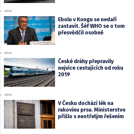
včera
Ebolu v Kongu se nedaří
zastavit. Šéf WHO se o tom
přesvědčil osobně
včera
České dráhy přepravily
nejvíce cestujících od roku
2019
včera
V Česku dochází lék na
rakovinu prsu. Ministerstvo
přišlo s neotřelým řešením