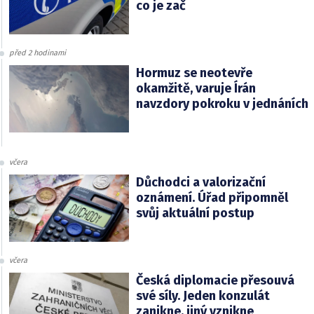
co je zač
před 2 hodinami
Hormuz se neotevře
okamžitě, varuje Írán
navzdory pokroku v jednáních
včera
Důchodci a valorizační
oznámení. Úřad připomněl
svůj aktuální postup
včera
Česká diplomacie přesouvá
své síly. Jeden konzulát
zanikne, jiný vznikne