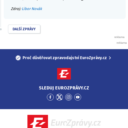
Zdroj:
Libor Novák
DALŠÍ ZPRÁVY
Proč důvěřovat zpravodajství EuroZprávy.cz
SLEDUJ EUROZPRÁVY.CZ
Přejít
Přejít
Přejít
Přejít
na
na
na
na
Facebook
Twitter
Instagram
YouTube
EuroZprávy.cz