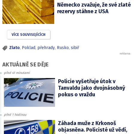
Německo zvažuje, že své zlaté
rezervy stáhne z USA
VÍCE SOUVISEJÍCÍCH
Zlato
,
Poklad
,
přehrady
,
Rusko
,
sibiř
AKTUÁLNĚ SE DĚJE
před 41 minutami
Policie vyšetřuje útok v
Tanvaldu jako dvojnásobný
pokus o vraždu
před 1 hodinou
Záhada muže z Krkonoš
objasněna. Policisté už vědí,