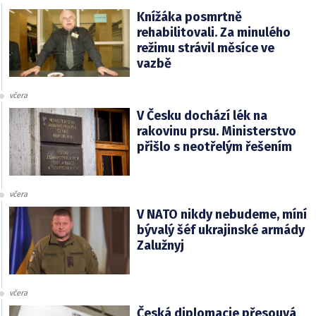
Knížáka posmrtně
rehabilitovali. Za minulého
režimu strávil měsíce ve
vazbě
včera
V Česku dochází lék na
rakovinu prsu. Ministerstvo
přišlo s neotřelým řešením
včera
V NATO nikdy nebudeme, míní
bývalý šéf ukrajinské armády
Zalužnyj
včera
Česká diplomacie přesouvá