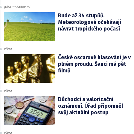
před 10 hodinami
Bude až 34 stupňů.
Meteorologové očekávají
návrat tropického počasí
včera
České oscarové hlasování je v
plném proudu. Šanci má pět
filmů
včera
Důchodci a valorizační
oznámení. Úřad připomněl
svůj aktuální postup
včera