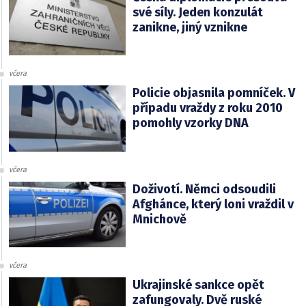
své síly. Jeden konzulát
zanikne, jiný vznikne
včera
Policie objasnila pomníček. V
případu vraždy z roku 2010
pomohly vzorky DNA
včera
Doživotí. Němci odsoudili
Afghánce, který loni vraždil v
Mnichově
včera
Ukrajinské sankce opět
zafungovaly. Dvě ruské