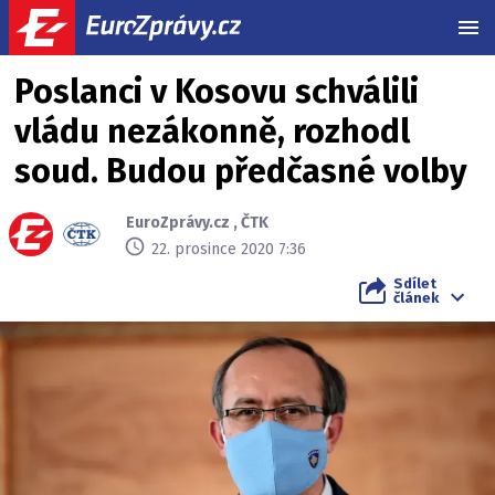
MEN
Poslanci v Kosovu schválili
vládu nezákonně, rozhodl
soud. Budou předčasné volby
EuroZprávy.cz
,
ČTK
22. prosince 2020 7:36
Sdílet
článek