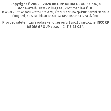
Copyright © 2009—2026 INCORP MEDIA GROUP s.r.o., a
dodavatelé INCORP images, Profimedia a ČTK.
Jakékoliv užití obsahu včetně převzetí, šíření či dalšího zpřístupňování článků a
fotografií je bez souhlasu INCORP MEDIA GROUP s.r.o. zakázáno.
Provozovatelem zpravodajského serveru
EuroZprávy.cz
je
INCORP
MEDIA GROUP s.r.o.
, IC:
118 23 054
.