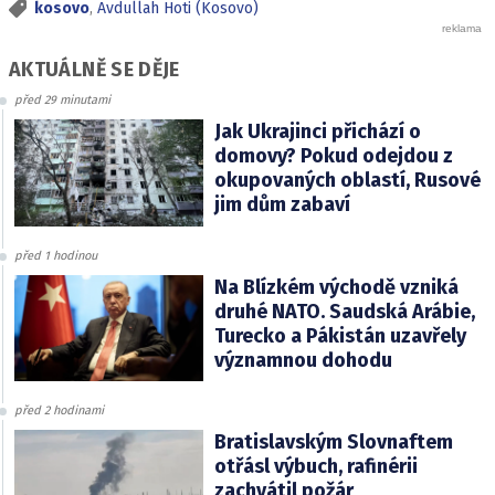
kosovo
,
Avdullah Hoti (Kosovo)
AKTUÁLNĚ SE DĚJE
před 29 minutami
Jak Ukrajinci přichází o
domovy? Pokud odejdou z
okupovaných oblastí, Rusové
jim dům zabaví
před 1 hodinou
Na Blízkém východě vzniká
druhé NATO. Saudská Arábie,
Turecko a Pákistán uzavřely
významnou dohodu
před 2 hodinami
Bratislavským Slovnaftem
otřásl výbuch, rafinérii
zachvátil požár