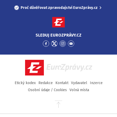
Proč důvěřovat zpravodajství EuroZprávy.cz
SLEDUJ EUROZPRÁVY.CZ
Přejít
Přejít
Přejít
Přejít
na
na
na
na
Facebook
Twitter
Instagram
YouTube
EuroZprávy.cz
Etický kodex
Redakce
Kontakt
Vydavatel
Inzerce
Osobní údaje / Cookies
Volná místa
Přejít
na
začátek
stránky