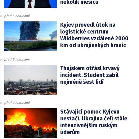
několik měsíců
před 6 hodinami
Kyjev provedl útok na
logistické centrum
Wildberries vzdálené 2000
km od ukrajinských hranic
před 8 hodinami
Thajskem otřásl krvavý
incident. Student zabil
nejméně šest lidí
před 9 hodinami
Stávající pomoc Kyjevu
nestačí. Ukrajina čelí stále
intenzivnějším ruským
úderům