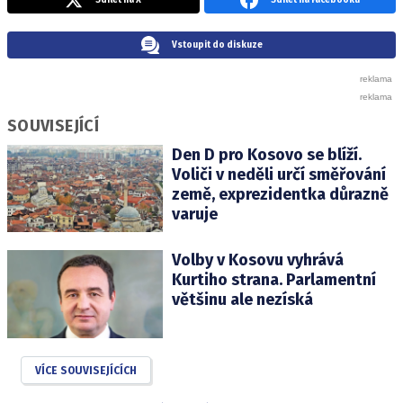
Sdílet na X
Sdílet na Facebooku
Vstoupit do diskuze
SOUVISEJÍCÍ
Den D pro Kosovo se blíží.
Voliči v neděli určí směřování
země, exprezidentka důrazně
varuje
Volby v Kosovu vyhrává
Kurtiho strana. Parlamentní
většinu ale nezíská
VÍCE SOUVISEJÍCÍCH