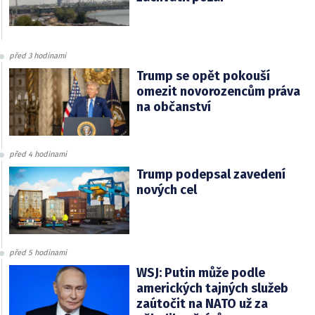
před 3 hodinami
Trump se opět pokouší
omezit novorozencům práva
na občanství
před 4 hodinami
Trump podepsal zavedení
nových cel
před 5 hodinami
WSJ: Putin může podle
amerických tajných služeb
zaútočit na NATO už za