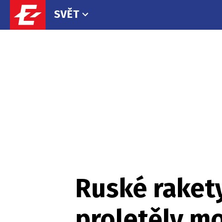
SVĚT
Ruské rakety
proletěly m