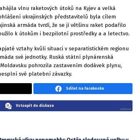
hájila vlnu raketových útoků na Kyjev a velká
ohlášení ukrajinských představitelů byla cílem
ajinská armáda tvrdí, že se jí většinu raket podařilo
oužilo k útokům i bezpilotní prostředky a a letectvo.
até vztahy kvůli situaci v separatistickém regionu
rmáda své jednotky. Ruská státní plynárenská
 Moldavsku pohrozila zastavením dodávek plynu,
nesplní své platební závazky.
Sdílet na Facebooku
Vstoupit do diskuze