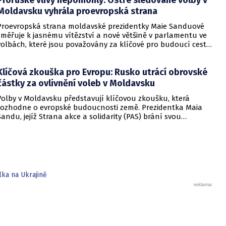
Proruské vlivy nepomohly: Ostře sledované volby v
Moldavsku vyhrála proevropská strana
Proevropská strana moldavské prezidentky Maie Sanduové
směřuje k jasnému vítězství a nové většině v parlamentu ve
volbách, které jsou považovány za klíčové pro budoucí cestu
země do Evropské unie. Prezidentka Sanduová, která
varovala voliče, že jejich demokracie je mladá a křehká,
Klíčová zkouška pro Evropu: Rusko utrácí obrovské
upozornila po hlasování na „masivní ruské vměšování“ s
tím, že jde o budoucnost země, která leží mezi Ukrajinou a
částky za ovlivnění voleb v Moldavsku
Rumunskem.
Volby v Moldavsku představují klíčovou zkoušku, která
rozhodne o evropské budoucnosti země. Prezidentka Maia
Sandu, jejíž Strana akce a solidarity (PAS) brání svou
parlamentní většinu, varovala před masivním ruským
vměšováním. Rusko údajně utrácí obrovské částky za nákup
hlasů a dezinformační kampaně. Pokud by proevropské
hnutí v čele se Sanduovou neuspělo, mohlo by Moldavsko
sklouznout zpět do sféry vlivu Moskvy.
lka na Ukrajině