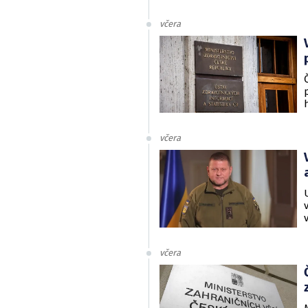
včera
včera
včera