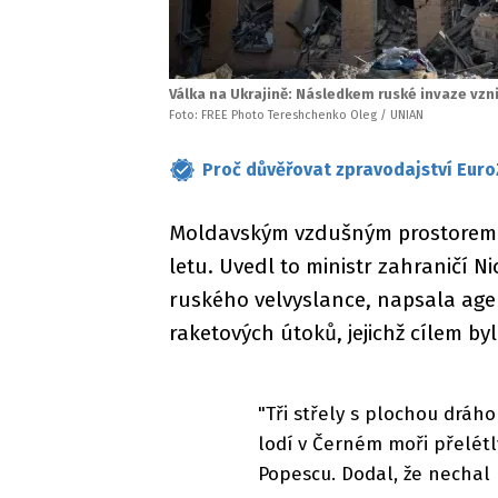
Válka na Ukrajině: Následkem ruské invaze vzni
Foto: FREE Photo Tereshchenko Oleg / UNIAN
Proč důvěřovat zpravodajství Euro
Moldavským vzdušným prostorem dn
letu. Uvedl to ministr zahraničí N
ruského velvyslance, napsala agen
raketových útoků, jejichž cílem by
"Tři střely s plochou dráh
lodí v Černém moři přelét
Popescu. Dodal, že nechal p