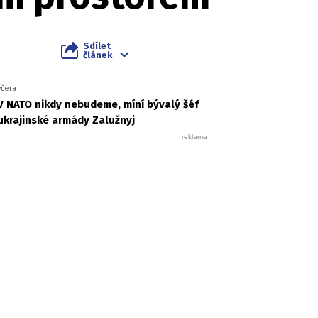
Sdílet
článek
včera
V NATO nikdy nebudeme, míní bývalý šéf
ukrajinské armády Zalužnyj