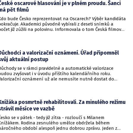
České oscarové hlasování je v plném proudu. Šanci
má pět filmů
Kdo bude Česko reprezentovat na Oscarech? Výběr kandidáta
pokračuje. Akademici původně vybírali z deseti snímků a
počet již zúžili na polovinu. Informovala o tom Česká filmová
a televizní akademie.
Důchodci a valorizační oznámení. Úřad připomněl
svůj aktuální postup
Důchody se v rámci pravidelné a automatické valorizace
budou zvyšovat i v úvodu příštího kalendářního roku.
Valorizační oznámení už ale nemusíte nutně dostat do
schránky. Pokud ho člověk chce mít na papíře, může si o něj
požádat.
Knížáka posmrtně rehabilitovali. Za minulého režimu
strávil měsíce ve vazbě
Česko se v pátek - tedy již zítra - rozloučí s Milanem
Knížákem. Rodina zesnulého umělce obdržela během
náročného období alespoň jednu dobrou zprávu. Jeden z