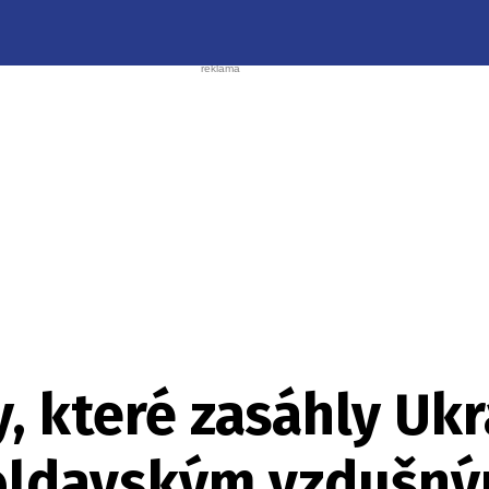
, které zasáhly Ukr
oldavským vzdušn