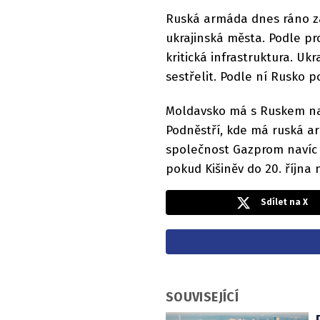
Ruská armáda dnes ráno za
ukrajinská města. Podle pr
kritická infrastruktura. Ukr
sestřelit. Podle ní Rusko p
Moldavsko má s Ruskem napj
Podněstří, kde má ruská a
společnost Gazprom navíc
pokud Kišiněv do 20. října 
Sdílet na X
SOUVISEJÍCÍ