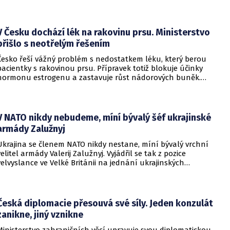
pražských obvodních soudů Knížáka definitivně rehabilitoval
za vazební stíhání v dobách komunistického režimu.
V Česku dochází lék na rakovinu prsu. Ministerstvo
přišlo s neotřelým řešením
Česko řeší vážný problém s nedostatkem léku, který berou
pacientky s rakovinou prsu. Přípravek totiž blokuje účinky
hormonu estrogenu a zastavuje růst nádorových buněk.
Pomoci má zvláštní léčebný program, který připravilo
ministerstvo zdravotnictví.
V NATO nikdy nebudeme, míní bývalý šéf ukrajinské
armády Zalužnyj
Ukrajina se členem NATO nikdy nestane, míní bývalý vrchní
velitel armády Valerij Zalužnyj. Vyjádřil se tak z pozice
velvyslance ve Velké Británii na jednání ukrajinských
diplomatů v Kyjevě. Představitele své země nabádal k tomu,
aby se snažila uzavřít jiné aliance.
Česká diplomacie přesouvá své síly. Jeden konzulát
zanikne, jiný vznikne
Ministerstvo zahraničních věcí upravuje svou diplomatickou