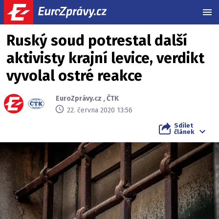
MEN
Ruský soud potrestal další
aktivisty krajní levice, verdikt
vyvolal ostré reakce
EuroZprávy.cz
,
ČTK
22. června 2020 13:56
Sdílet
článek