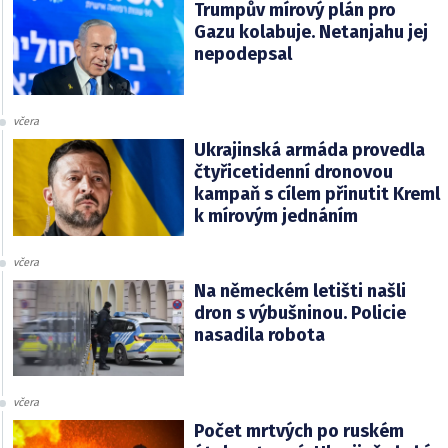
Trumpův mírový plán pro
Gazu kolabuje. Netanjahu jej
nepodepsal
včera
Ukrajinská armáda provedla
čtyřicetidenní dronovou
kampaň s cílem přinutit Kreml
k mírovým jednáním
včera
Na německém letišti našli
dron s výbušninou. Policie
nasadila robota
včera
Počet mrtvých po ruském