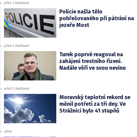
před 3 hodinami
Policie našla tělo
pohřešovaného při pátrání na
jezeře Most
před 4 hodinami
Turek poprvé reagoval na
zahájení trestního řízení.
Nadále věří ve svou nevinu
před 5 hodinami
Moravský teplotní rekord se
měnil potřetí za tři dny. Ve
Strážnici bylo 41 stupňů
včera