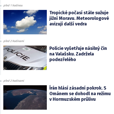
před 1 hodinou
Tropické počasí stále sužuje
jižní Moravu. Meteorologové
avizují další vedra
před 2 hodinami
Policie vyšetřuje násilný čin
na Valašsku. Zadržela
podezřelého
před 2 hodinami
Írán hlásí zásadní pokrok. S
Ománem se dohodl na režimu
v Hormuzském průlivu