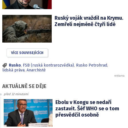
Ruský voják vraždil na Krymu.
Zemřeli nejméně čtyři lidé
VÍCE SOUVISEJÍCÍCH
Rusko
,
FSB (ruská kontrarozvědka)
,
Rusko Petrohrad
,
lidská práva
,
Anarchisté
AKTUÁLNĚ SE DĚJE
před 32 minutami
Ebolu v Kongu se nedaří
zastavit. Šéf WHO se o tom
přesvědčil osobně