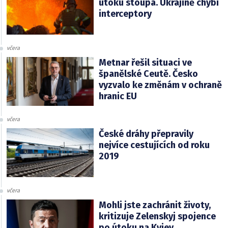
útoku stoupá. Ukrajině chybí
interceptory
včera
Metnar řešil situaci ve
španělské Ceutě. Česko
vyzvalo ke změnám v ochraně
hranic EU
včera
České dráhy přepravily
nejvíce cestujících od roku
2019
včera
Mohli jste zachránit životy,
kritizuje Zelenskyj spojence
po útoku na Kyjev