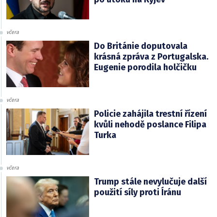
včera
Do Británie doputovala
krásná zpráva z Portugalska.
Eugenie porodila holčičku
včera
Policie zahájila trestní řízení
kvůli nehodě poslance Filipa
Turka
včera
Trump stále nevylučuje další
použití síly proti Íránu