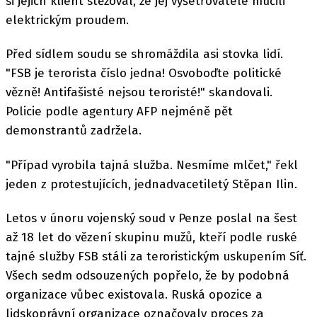
si jejich klient stěžoval, že jej vyšetřovatelé mučili
elektrickým proudem.
Před sídlem soudu se shromáždila asi stovka lidí.
"FSB je terorista číslo jedna! Osvoboďte politické
vězně! Antifašisté nejsou teroristé!" skandovali.
Policie podle agentury AFP nejméně pět
demonstrantů zadržela.
"Případ vyrobila tajná služba. Nesmíme mlčet," řekl
jeden z protestujících, jednadvacetiletý Stěpan Ilin.
Letos v únoru vojenský soud v Penze poslal na šest
až 18 let do vězení skupinu mužů, kteří podle ruské
tajné služby FSB stáli za teroristickým uskupením Síť.
Všech sedm odsouzených popřelo, že by podobná
organizace vůbec existovala. Ruská opozice a
lidskoprávní organizace označovaly proces za