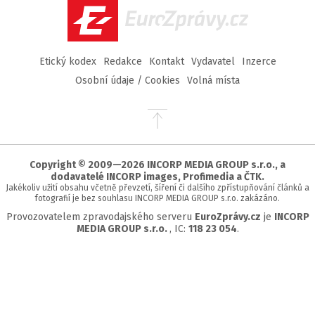
EuroZprávy.cz
Etický kodex
Redakce
Kontakt
Vydavatel
Inzerce
Osobní údaje / Cookies
Volná místa
Přejít
na
začátek
stránky
Copyright © 2009—2026 INCORP MEDIA GROUP s.r.o., a
dodavatelé INCORP images, Profimedia a ČTK.
Jakékoliv užití obsahu včetně převzetí, šíření či dalšího zpřístupňování článků a
fotografií je bez souhlasu INCORP MEDIA GROUP s.r.o. zakázáno.
Provozovatelem zpravodajského serveru
EuroZprávy.cz
je
INCORP
MEDIA GROUP s.r.o.
, IC:
118 23 054
.