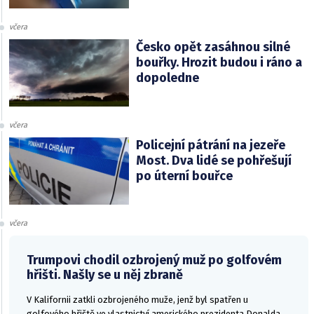
včera
Česko opět zasáhnou silné
bouřky. Hrozit budou i ráno a
dopoledne
včera
Policejní pátrání na jezeře
Most. Dva lidé se pohřešují
po úterní bouřce
včera
Trumpovi chodil ozbrojený muž po golfovém
hřišti. Našly se u něj zbraně
V Kalifornii zatkli ozbrojeného muže, jenž byl spatřen u
golfového hřiště ve vlastnictví amerického prezidenta Donalda