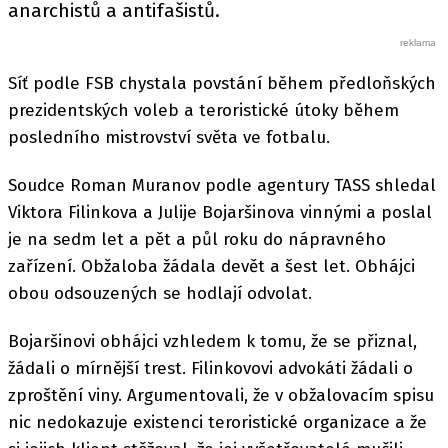
anarchistů a antifašistů.
Síť podle FSB chystala povstání během předloňských
prezidentských voleb a teroristické útoky během
posledního mistrovství světa ve fotbalu.
Soudce Roman Muranov podle agentury TASS shledal
Viktora Filinkova a Julije Bojaršinova vinnými a poslal
je na sedm let a pět a půl roku do nápravného
zařízení. Obžaloba žádala devět a šest let. Obhájci
obou odsouzených se hodlají odvolat.
Bojaršinovi obhájci vzhledem k tomu, že se přiznal,
žádali o mírnější trest. Filinkovovi advokáti žádali o
zproštění viny. Argumentovali, že v obžalovacím spisu
nic nedokazuje existenci teroristické organizace a že