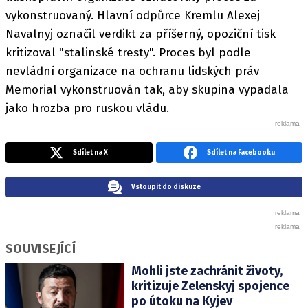
vykonstruovaný. Hlavní odpůrce Kremlu Alexej
Navalnyj označil verdikt za příšerný, opoziční tisk
kritizoval "stalinské tresty". Proces byl podle
nevládní organizace na ochranu lidských práv
Memorial vykonstruován tak, aby skupina vypadala
jako hrozba pro ruskou vládu.
Sdílet na X
Sdílet na Facebooku
Vstoupit do diskuze
SOUVISEJÍCÍ
Mohli jste zachránit životy,
kritizuje Zelenskyj spojence
po útoku na Kyjev