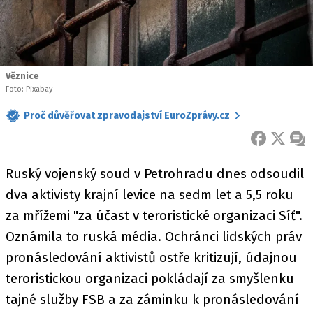
Věznice
Foto: Pixabay
Proč důvěřovat zpravodajství EuroZprávy.cz
FACEBOOK
X
ZPR
Ruský vojenský soud v Petrohradu dnes odsoudil
dva aktivisty krajní levice na sedm let a 5,5 roku
za mřížemi "za účast v teroristické organizaci Síť".
Oznámila to ruská média. Ochránci lidských práv
pronásledování aktivistů ostře kritizují, údajnou
teroristickou organizaci pokládají za smyšlenku
tajné služby FSB a za záminku k pronásledování