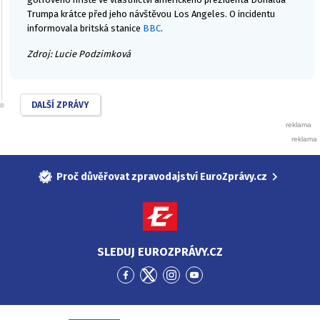
Trumpa krátce před jeho návštěvou Los Angeles. O incidentu
informovala britská stanice
BBC
.
Zdroj: Lucie Podzimková
DALŠÍ ZPRÁVY
Proč důvěřovat zpravodajství EuroZprávy.cz
SLEDUJ EUROZPRÁVY.CZ
Přejít
Přejít
Přejít
Přejít
na
na
na
na
Facebook
Twitter
Instagram
YouTube