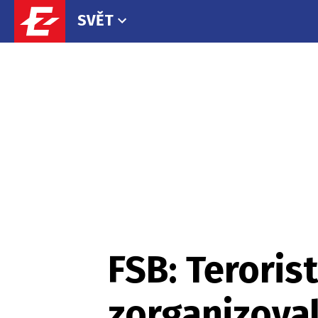
SVĚT
FSB: Terorist
zorganizoval