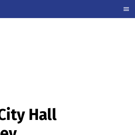
MEN
City Hall
jev