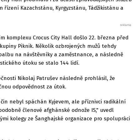
m řízení Kazachstánu, Kyrgyzstánu, Tádžikistánu a
ím komplexu Crocus City Hall došlo 22. března před
kupiny Piknik. Několik ozbrojených mužů tehdy
i palbu na návštěvníky a zaměstnance, a následně
stického útoku se stalo 144 lidí.
nosti Nikolaj Patrušev následně prohlásil, že
ečnou odpovědnost za útok.
ký čin nebyl spáchán Kyjevem, ale příznivci radikální
ěpodobně členové afghánské odnože IS," uvedl
vými kolegy ze Šanghajské organizace pro spolupráci