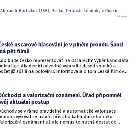
,
Alexandr Bortnikov (FSB)
,
Rusko
,
Teroristické útoky v Rusku
České oscarové hlasování je v plném proudu. Šanci
má pět filmů
Kdo bude Česko reprezentovat na Oscarech? Výběr kandidáta
pokračuje. Akademici původně vybírali z deseti snímků a
počet již zúžili na polovinu. Informovala o tom Česká filmová
a televizní akademie.
Důchodci a valorizační oznámení. Úřad připomněl
svůj aktuální postup
Důchody se v rámci pravidelné a automatické valorizace
budou zvyšovat i v úvodu příštího kalendářního roku.
Valorizační oznámení už ale nemusíte nutně dostat do
schránky. Pokud ho člověk chce mít na papíře, může si o něj
požádat.