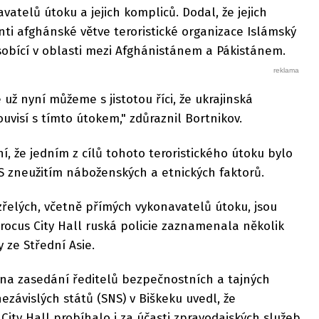
atelů útoku a jejich kompliců. Dodal, že jejich
nti afghánské větve teroristické organizace Islámský
ůsobící v oblasti mezi Afghánistánem a Pákistánem.
 už nyní můžeme s jistotou říci, že ukrajinská
uvisí s tímto útokem," zdůraznil Bortnikov.
í, že jedním z cílů tohoto teroristického útoku bylo
S zneužitím náboženských a etnických faktorů.
řelých, včetně přímých vykonavatelů útoku, jsou
 Crocus City Hall ruská policie zaznamenala několik
 ze Střední Asie.
 na zasedání ředitelů bezpečnostních a tajných
ezávislých států (SNS) v Biškeku uvedl, že
City Hall probíhalo i za účasti zpravodajských služeb