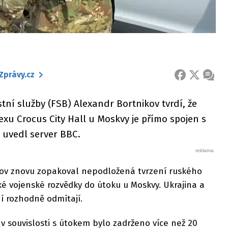
Zprávy.cz
FACEBOOK
X
ZPRÁ
tní služby (FSB) Alexandr Bortnikov tvrdí, že
exu Crocus City Hall u Moskvy je přímo spojen s
 uvedl server BBC.
kov znovu zopakoval nepodložená tvrzení ruského
ké vojenské rozvědky do útoku u Moskvy. Ukrajina a
í rozhodně odmítají.
 v souvislosti s útokem bylo zadrženo více než 20