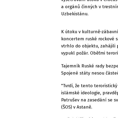
a orgánů činných v trestní
Uzbekistánu.
K útoku v kulturně-zábavn
koncertem ruské rockové s
vtrhlo do objektu, zahájil
vypukl požár. Oběťmi terori
Tajemník Ruské rady bezpeč
Spojené státy nesou část
"Tvrdí, že tento teroristic
islámské ideologie, pravd
Patrušev na zasedání se s
(ŠOS) v Astaně.