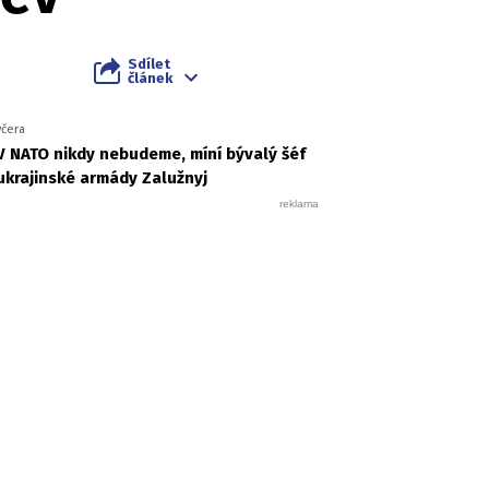
Sdílet
článek
včera
V NATO nikdy nebudeme, míní bývalý šéf
ukrajinské armády Zalužnyj