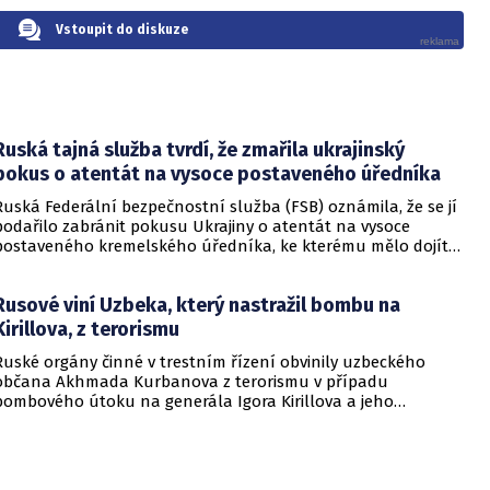
Vstoupit do diskuze
Ruská tajná služba tvrdí, že zmařila ukrajinský
pokus o atentát na vysoce postaveného úředníka
Ruská Federální bezpečnostní služba (FSB) oznámila, že se jí
podařilo zabránit pokusu Ukrajiny o atentát na vysoce
postaveného kremelského úředníka, ke kterému mělo dojít
na území Ruska během jeho návštěvy hřbitova. Toto tvrzení
přišlo v době, kdy obyvatelé Kyjeva zažili další těžkou noc pod
Rusové viní Uzbeka, který nastražil bombu na
smrtícími ruskými vzdušnými útoky, při nichž podle
ukrajinských představitelů zahynuli nejméně čtyři lidé. FSB ve
Kirillova, z terorismu
svém pátečním prohlášení uvedla, že se ukrajinské speciální
Ruské orgány činné v trestním řízení obvinily uzbeckého
služby pokoušely zaútočit na nejmenovaného, ale jako
občana Akhmada Kurbanova z terorismu v případu
„jednoho z nejvýše postavených činitelů ruského státu“
bombového útoku na generála Igora Kirillova a jeho
popsaného úředníka. K útoku mělo dojít, když dotyčný
asistenta v Moskvě. Informovala o tom ruská státní agentura
navštěvoval hroby svých příbuzných na hřbitově nedaleko
TASS.
Moskvy.