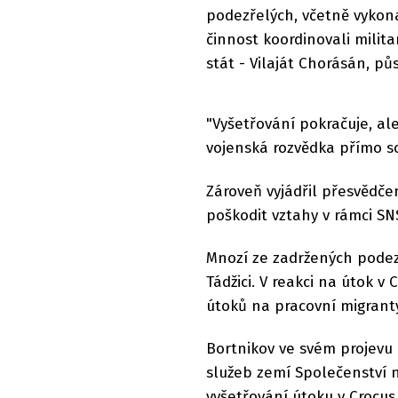
podezřelých, včetně vykonav
činnost koordinovali milita
stát - Vilaját Chorásán, p
"Vyšetřování pokračuje, ale
vojenská rozvědka přímo so
Zároveň vyjádřil přesvědčen
poškodit vztahy v rámci SN
Mnozí ze zadržených podez
Tádžici. V reakci na útok v
útoků na pracovní migranty
Bortnikov ve svém projevu
služeb zemí Společenství n
vyšetřování útoku v Crocus 