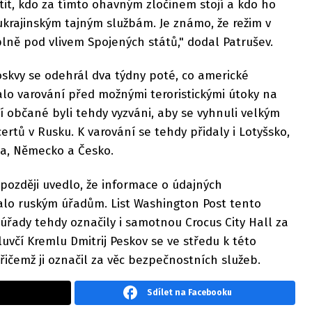
istit, kdo za tímto ohavným zločinem stojí a kdo ho
ukrajinským tajným službám. Je známo, že režim v
plně pod vlivem Spojených států," dodal Patrušev.
skvy se odehrál dva týdny poté, co americké
alo varování před možnými teroristickými útoky na
í občané byli tehdy vyzváni, aby se vyhnuli velkým
tů v Rusku. K varování se tehdy přidaly i Lotyšsko,
da, Německo a Česko.
 později uvedlo, že informace o údajných
lo ruským úřadům. List Washington Post tento
úřady tehdy označily i samotnou Crocus City Hall za
Mluvčí Kremlu Dmitrij Peskov se ve středu k této
přičemž ji označil za věc bezpečnostních služeb.
Sdílet na Facebooku