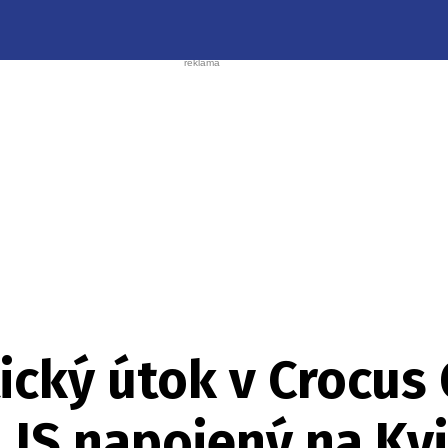
ický útok v Crocus 
 IS napojený na Ky