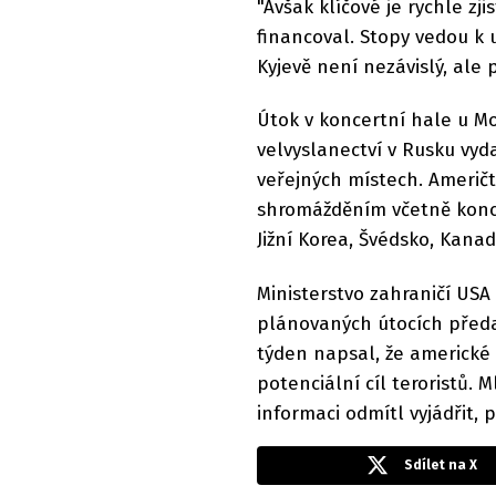
"Avšak klíčové je rychle zj
financoval. Stopy vedou k 
Kyjevě není nezávislý, ale 
Útok v koncertní hale u Mo
velvyslanectví v Rusku vyd
veřejných místech. Američt
shromážděním včetně koncer
Jižní Korea, Švédsko, Kana
Ministerstvo zahraničí USA
plánovaných útocích předa
týden napsal, že americké 
potenciální cíl teroristů. 
informaci odmítl vyjádřit, 
Sdílet na X